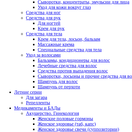
Сыворотки, концентраты, эмульсии для лица
Уход для кожи вокруг глаз
Средства для ног
Средства для рук
Для ногтей
Крем для рук
Средства для тела
Крем для тела, лосьон, бальзам
Массажные крема
Специальные средства для тела
Уход за волосами
Бальзамы, кондиционеры для волос
Лечебные средства для волос
Средства против выпадения волос
Сыворотки, лосьоны и прочие средства для в
Шампунь для волос
Шампунь от перхоти
Летние серии
Для загара
Репелленты
Медикаменты и БАДы
Акушерство. Гинекология
Женские половые гормоны
Женское здоровье (таб, капс)
Женское здоровье свечи (суппозитории)