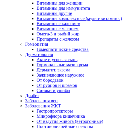
Витамины для женщин
Витамины для иммунитета
Витамины другие
Витамины комплексные (мультивитамины)
Витамины с кальцием
Витамины с магнием
Омега-3 и рыбий жир
Препараты с железом
Гомеопатия
Гомеопатические средства
Дерматология
Акне и угревая сыпь
Гормональные мази крема
Дерматит, экзема
Заживляющее наружное
От бородавок
От рубцов и шрамов
Синяки и ушибы
Диабет
Заболевания вен
Заболевания ЖКТ
Гастропротекторы
Микрофлора кишечника
От вздутия живота (ветрогонные)
Противодиарейные средства