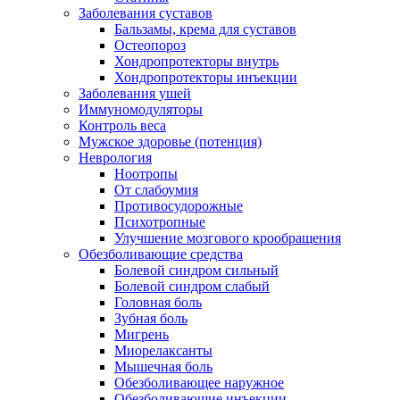
Заболевания суставов
Бальзамы, крема для суставов
Остеопороз
Хондропротекторы внутрь
Хондропротекторы инъекции
Заболевания ушей
Иммуномодуляторы
Контроль веса
Мужское здоровье (потенция)
Неврология
Ноотропы
От слабоумия
Противосудорожные
Психотропные
Улучшение мозгового крообращения
Обезболивающие средства
Болевой синдром сильный
Болевой синдром слабый
Головная боль
Зубная боль
Мигрень
Миорелаксанты
Мышечная боль
Обезболивающее наружное
Обезболивающие инъекции