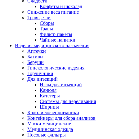
Сладости
Конфеты и шоколад
Снижение веса питание
Травы, чаи
Сборы
Травы
Фильтр-пакеты
Чайные напитки
Изделия медицинского назначения
Аптечки
Бахилы
Беруши
Гинекологические изделия
Горчичники
Для инъекций
Иглы для инъекций
Канюля
Катетеры
Системы для переливания
Шприцы
Кало- и мочеприемники
Контейнеры для сбора анализов
Маски медицинские
Медицинская одежда
Носовые фильтры