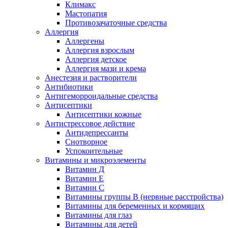
Климакс
Мастопатия
Противозачаточные средства
Аллергия
Аллергены
Аллергия взрослым
Аллергия детское
Аллергия мази и крема
Анестезия и растворители
Антибиотики
Антигеморроидальные средства
Антисептики
Антисептики кожные
Антистрессовое действие
Антидепрессанты
Снотворное
Успокоительные
Витамины и микроэлементы
Витамин Д
Витамин Е
Витамин С
Витамины группы В (нервные расстройства)
Витамины для беременных и кормящих
Витамины для глаз
Витамины для детей