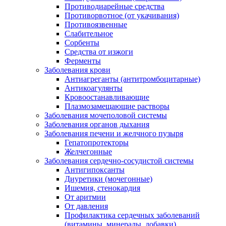
Противодиарейные средства
Противорвотное (от укачивания)
Противоязвенные
Слабительное
Сорбенты
Средства от изжоги
Ферменты
Заболевания крови
Антиагреганты (антитромбоцитарные)
Антикоагулянты
Кровоостанавливающие
Плазмозамещающие растворы
Заболевания мочеполовой системы
Заболевания органов дыхания
Заболевания печени и желчного пузыря
Гепатопротекторы
Желчегонные
Заболевания сердечно-сосудистой системы
Антигипоксанты
Диуретики (мочегонные)
Ишемия, стенокардия
От аритмии
От давления
Профилактика сердечных заболеваний
(витамины, минералы, добавки)