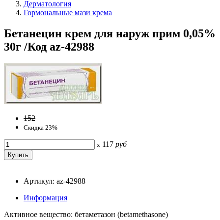
Дерматология
Гормональные мази крема
Бетанецин крем для наруж прим 0,05%
30г /Код az-42988
152
Скидка 23%
117
руб
x
Артикул: az-42988
Информация
Активное вещество: бетаметазон (betamethasone)