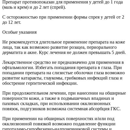
Препарат противопоказан для применения у детей до 1 года
(мазь и крем) и до 2 лет (спрей).
С осторожностью при применении формы спрея у детей от 2
до 12 лет.
Особые указания
Не рекомендуется длительное применение препарата на коже
лица, так как возможно развитие розацеа, периорального
дерматита и акне. Курс лечения не должен превышать 5 дней.
Лекарственное средство не предназначено для применения в
офтальмологии. Избегать попадания препарата в глаза. При
попадании препарата на слизистые оболочки глаза возможно
развитие катаракты, глаукомы, грибковых инфекций глаза и
обострение герпетической инфекции.
При продолжительном лечении, при нанесении на обширные
поверхности кожи, а также в подмышечных впадинах и
паховых складках, при использовании окклюзионных
повязок, подгузников возможна системная абсорбция ГКС.
При применении на обширных поверхностях и/или под
окклюзионной повязкой возможно подавление функции
гипоталамо-гипофизарно-надпочечниковой системы и