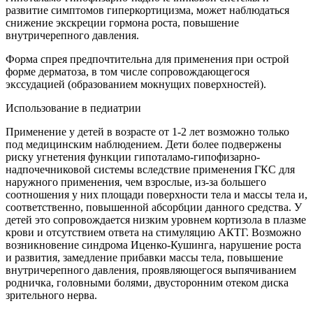
развитие симптомов гиперкортицизма, может наблюдаться
снижение экскреции гормона роста, повышение
внутричерепного давления.
Форма спрея предпочтительна для применения при острой
форме дерматоза, в том числе сопровождающегося
экссудацией (образованием мокнущих поверхностей).
Использование в педиатрии
Применение у детей в возрасте от 1-2 лет возможно только
под медицинским наблюдением. Дети более подвержены
риску угнетения функции гипоталамо-гипофизарно-
надпочечниковой системы вследствие применения ГКС для
наружного применения, чем взрослые, из-за большего
соотношения у них площади поверхности тела и массы тела и,
соответственно, повышенной абсорбции данного средства. У
детей это сопровождается низким уровнем кортизола в плазме
крови и отсутствием ответа на стимуляцию АКТГ. Возможно
возникновение синдрома Иценко-Кушинга, нарушение роста
и развития, замедление прибавки массы тела, повышение
внутричерепного давления, проявляющегося выпячиванием
родничка, головными болями, двусторонним отеком диска
зрительного нерва.