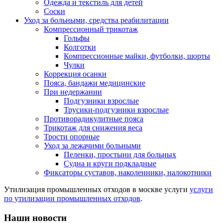
Одежда и текстиль для детей
Соски
Уход за больными, средства реабилитации
Компрессионный трикотаж
Гольфы
Колготки
Компрессионные майки, футболки, шорты
Чулки
Коррекция осанки
Пояса, бандажи медицинские
При недержании
Подгузники взрослые
Трусики-подгузники взрослые
Противорадикулитные пояса
Трикотаж для снижения веса
Трости опорные
Уход за лежачими больными
Пеленки, простыни для больных
Судна и круги подкладные
Фиксаторы суставов, наколенники, налокотники
Утилизация промышленных отходов в москве услуги
услуги
по утилизации промышленных отходов
.
Наши новости