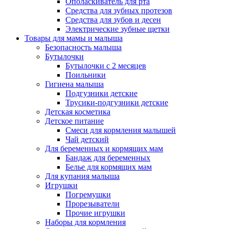
Ополаскиватель для рта
Средства для зубных протезов
Средства для зубов и десен
Электрические зубные щетки
Товары для мамы и малыша
Безопасность малыша
Бутылочки
Бутылочки с 2 месяцев
Поильники
Гигиена малыша
Подгузники детские
Трусики-подгузники детские
Детская косметика
Детское питание
Смеси для кормления малышей
Чай детский
Для беременных и кормящих мам
Бандаж для беременных
Белье для кормящих мам
Для купания малыша
Игрушки
Погремушки
Прорезыватели
Прочие игрушки
Наборы для кормления