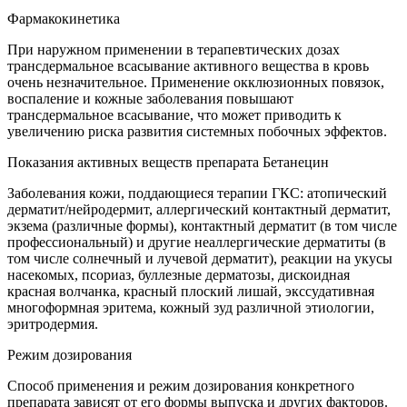
Фармакокинетика
При наружном применении в терапевтических дозах
трансдермальное всасывание активного вещества в кровь
очень незначительное. Применение окклюзионных повязок,
воспаление и кожные заболевания повышают
трансдермальное всасывание, что может приводить к
увеличению риска развития системных побочных эффектов.
Показания активных веществ препарата Бетанецин
Заболевания кожи, поддающиеся терапии ГКС: атопический
дерматит/нейродермит, аллергический контактный дерматит,
экзема (различные формы), контактный дерматит (в том числе
профессиональный) и другие неаллергические дерматиты (в
том числе солнечный и лучевой дерматит), реакции на укусы
насекомых, псориаз, буллезные дерматозы, дискоидная
красная волчанка, красный плоский лишай, экссудативная
многоформная эритема, кожный зуд различной этиологии,
эритродермия.
Режим дозирования
Способ применения и режим дозирования конкретного
препарата зависят от его формы выпуска и других факторов.