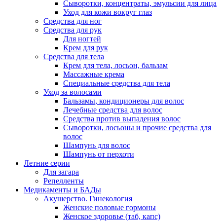
Сыворотки, концентраты, эмульсии для лица
Уход для кожи вокруг глаз
Средства для ног
Средства для рук
Для ногтей
Крем для рук
Средства для тела
Крем для тела, лосьон, бальзам
Массажные крема
Специальные средства для тела
Уход за волосами
Бальзамы, кондиционеры для волос
Лечебные средства для волос
Средства против выпадения волос
Сыворотки, лосьоны и прочие средства для
волос
Шампунь для волос
Шампунь от перхоти
Летние серии
Для загара
Репелленты
Медикаменты и БАДы
Акушерство. Гинекология
Женские половые гормоны
Женское здоровье (таб, капс)