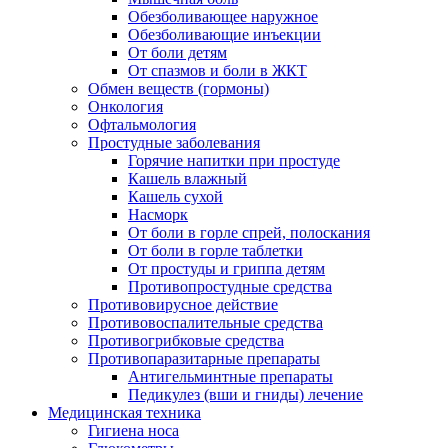
Обезболивающее наружное
Обезболивающие инъекции
От боли детям
От спазмов и боли в ЖКТ
Обмен веществ (гормоны)
Онкология
Офтальмология
Простудные заболевания
Горячие напитки при простуде
Кашель влажный
Кашель сухой
Насморк
От боли в горле спрей, полоскания
От боли в горле таблетки
От простуды и гриппа детям
Противопростудные средства
Противовирусное действие
Противовоспалительные средства
Противогрибковые средства
Противопаразитарные препараты
Антигельминтные препараты
Педикулез (вши и гниды) лечение
Медицинская техника
Гигиена носа