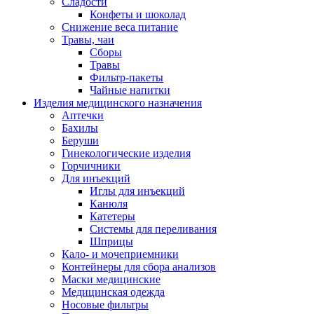
Сладости
Конфеты и шоколад
Снижение веса питание
Травы, чаи
Сборы
Травы
Фильтр-пакеты
Чайные напитки
Изделия медицинского назначения
Аптечки
Бахилы
Беруши
Гинекологические изделия
Горчичники
Для инъекций
Иглы для инъекций
Канюля
Катетеры
Системы для переливания
Шприцы
Кало- и мочеприемники
Контейнеры для сбора анализов
Маски медицинские
Медицинская одежда
Носовые фильтры