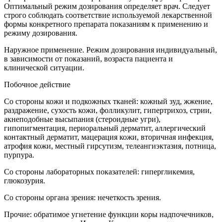
Оптимальный режим дозирования определяет врач. Следует
строго соблюдать соответствие используемой лекарственной
формы конкретного препарата показаниям к применению и
режиму дозирования.
Наружное применение. Режим дозирования индивидуальный,
в зависимости от показаний, возраста пациента и
клинической ситуации.
Побочное действие
Со стороны кожи и подкожных тканей: кожный зуд, жжение,
раздражение, сухость кожи, фолликулит, гипертрихоз, стрии,
акнеподобные высыпания (стероидные угри),
гипопигментация, периоральный дерматит, аллергический
контактный дерматит, мацерация кожи, вторичная инфекция,
атрофия кожи, местный гирсутизм, телеангиэктазия, потница,
пурпура.
Со стороны лабораторных показателей: гипергликемия,
глюкозурия.
Со стороны органа зрения: нечеткость зрения.
Прочие: обратимое угнетение функции коры надпочечников,