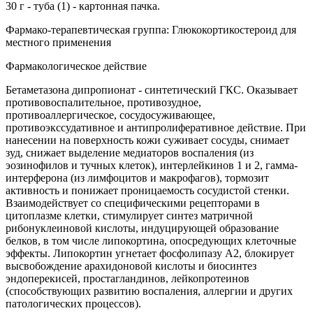
30 г - туба (1) - картонная пачка.
Фармако-терапевтическая группа: Глюкокортикостероид для
местного применения
Фармакологическое действие
Бетаметазона дипропионат - синтетический ГКС. Оказывает
противовоспалительное, противозудное,
противоаллергическое, сосудосуживающее,
противоэкссудативное и антипролиферативное действие. При
нанесении на поверхность кожи суживает сосуды, снимает
зуд, снижает выделение медиаторов воспаления (из
эозинофилов и тучных клеток), интерлейкинов 1 и 2, гамма-
интерферона (из лимфоцитов и макрофагов), тормозит
активность и понижает проницаемость сосудистой стенки.
Взаимодействует со специфическими рецепторами в
цитоплазме клетки, стимулирует синтез матричной
рибонуклеиновой кислоты, индуцирующей образование
белков, в том числе липокортина, опосредующих клеточные
эффекты. Липокортин угнетает фосфолипазу А2, блокирует
высвобождение арахидоновой кислоты и биосинтез
эндоперекисей, простагландинов, лейкопротеинов
(способствующих развитию воспаления, аллергии и других
патологических процессов).