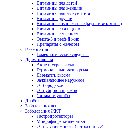
Витамины для детей
Витамины для женщин
Витамины для иммунитета
Витамины другие
Витамины комплексные (мультивитамины)
Витамины с кальцием
Витамины с магнием
Омега-3 и рыбий жир
Препараты с железом
Гомеопатия
Гомеопатические средства
Дерматология
Акне и угревая сыпь
Гормональные мази крема
Дерматит, экзема
Заживляющее наружное
От бородавок
От рубцов и шрамов
Синяки и ушибы
Диабет
Заболевания вен
Заболевания ЖКТ
Гастропротекторы
Микрофлора кишечника
От вздутия живота (ветрогонные)