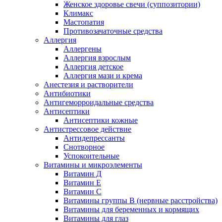
Женское здоровье свечи (суппозитории)
Климакс
Мастопатия
Противозачаточные средства
Аллергия
Аллергены
Аллергия взрослым
Аллергия детское
Аллергия мази и крема
Анестезия и растворители
Антибиотики
Антигеморроидальные средства
Антисептики
Антисептики кожные
Антистрессовое действие
Антидепрессанты
Снотворное
Успокоительные
Витамины и микроэлементы
Витамин Д
Витамин Е
Витамин С
Витамины группы В (нервные расстройства)
Витамины для беременных и кормящих
Витамины для глаз