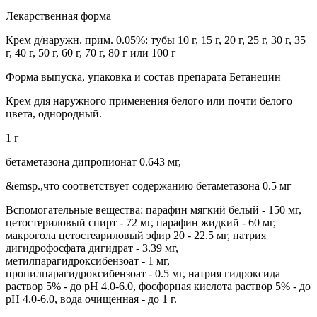
Лекарственная форма
Крем д/наружн. прим. 0.05%: тубы 10 г, 15 г, 20 г, 25 г, 30 г, 35
г, 40 г, 50 г, 60 г, 70 г, 80 г или 100 г
Форма выпуска, упаковка и состав препарата Бетанецин
Крем для наружного применения белого или почти белого
цвета, однородный.
1 г
бетаметазона дипропионат 0.643 мг,
&emsp.,что соответствует содержанию бетаметазона 0.5 мг
Вспомогательные вещества: парафин мягкий белый - 150 мг,
цетостериловый спирт - 72 мг, парафин жидкий - 60 мг,
макрогола цетостеариловый эфир 20 - 22.5 мг, натрия
дигидрофосфата дигидрат - 3.39 мг,
метилпарагидроксибензоат - 1 мг,
пропилпарагидроксибензоат - 0.5 мг, натрия гидроксида
раствор 5% - до рН 4.0-6.0, фосфорная кислота раствор 5% - до
рН 4.0-6.0, вода очищенная - до 1 г.