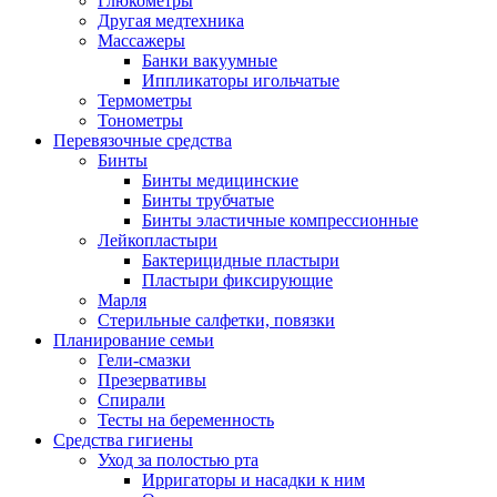
Глюкометры
Другая медтехника
Массажеры
Банки вакуумные
Иппликаторы игольчатые
Термометры
Тонометры
Перевязочные средства
Бинты
Бинты медицинские
Бинты трубчатые
Бинты эластичные компрессионные
Лейкопластыри
Бактерицидные пластыри
Пластыри фиксирующие
Марля
Стерильные салфетки, повязки
Планирование семьи
Гели-смазки
Презервативы
Спирали
Тесты на беременность
Средства гигиены
Уход за полостью рта
Ирригаторы и насадки к ним