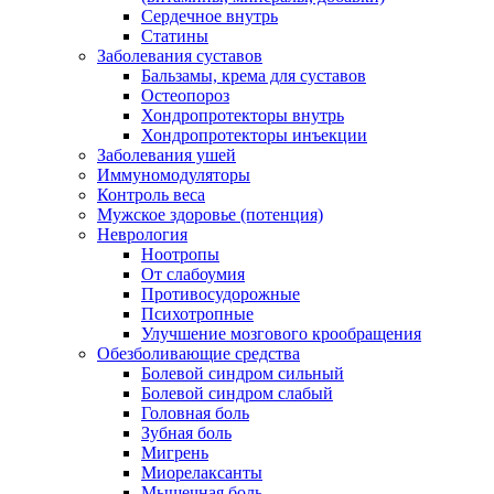
Сердечное внутрь
Статины
Заболевания суставов
Бальзамы, крема для суставов
Остеопороз
Хондропротекторы внутрь
Хондропротекторы инъекции
Заболевания ушей
Иммуномодуляторы
Контроль веса
Мужское здоровье (потенция)
Неврология
Ноотропы
От слабоумия
Противосудорожные
Психотропные
Улучшение мозгового крообращения
Обезболивающие средства
Болевой синдром сильный
Болевой синдром слабый
Головная боль
Зубная боль
Мигрень
Миорелаксанты
Мышечная боль