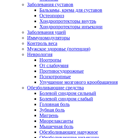
Заболевания суставов
Бальзамы, крема для суставов
Остеопороз
Хондропротекторы внутрь
Хондропротекторы инъекции
Заболевания ушей
Иммуномодуляторы
Контроль веса
Мужское здоровье (потенция)
Неврология
Ноотропы
От слабоумия
Противосудорожные
Психотропные
Улучшение мозгового крообращения
Обезболивающие средства
Болевой синдром сильный
Болевой синдром слабый
Головная боль
Зубная боль
Мигрень
Миорелаксанты
Мышечная боль
Обезболивающее наружное
Обезболивающие инъекции