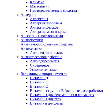
Климакс
Мастопатия
Противозачаточные средства
Аллергия
Аллергены
Аллергия взрослым
Аллергия детское
Аллергия мази и крема
Анестезия и растворители
Антибиотики
Антигеморроидальные средства
Антисептики
Антисептики кожные
Антистрессовое действие
Антидепрессанты
Снотворное
Успокоительные
Витамины и микроэлементы
Витамин Д
Витамин Е
Витамин С
Витамины группы В (нервные расстройства)
Витамины для беременных и кормящих
Витамины для глаз
Витамины для детей