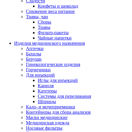
Сладости
Конфеты и шоколад
Снижение веса питание
Травы, чаи
Сборы
Травы
Фильтр-пакеты
Чайные напитки
Изделия медицинского назначения
Аптечки
Бахилы
Беруши
Гинекологические изделия
Горчичники
Для инъекций
Иглы для инъекций
Канюля
Катетеры
Системы для переливания
Шприцы
Кало- и мочеприемники
Контейнеры для сбора анализов
Маски медицинские
Медицинская одежда
Носовые фильтры