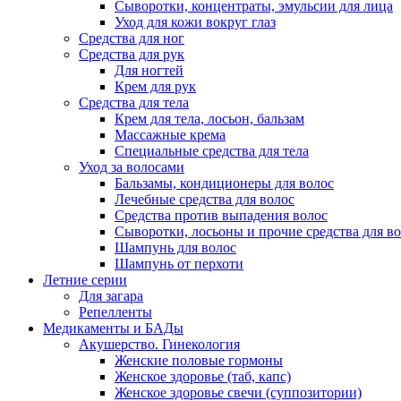
Сыворотки, концентраты, эмульсии для лица
Уход для кожи вокруг глаз
Средства для ног
Средства для рук
Для ногтей
Крем для рук
Средства для тела
Крем для тела, лосьон, бальзам
Массажные крема
Специальные средства для тела
Уход за волосами
Бальзамы, кондиционеры для волос
Лечебные средства для волос
Средства против выпадения волос
Сыворотки, лосьоны и прочие средства для в
Шампунь для волос
Шампунь от перхоти
Летние серии
Для загара
Репелленты
Медикаменты и БАДы
Акушерство. Гинекология
Женские половые гормоны
Женское здоровье (таб, капс)
Женское здоровье свечи (суппозитории)