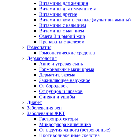
Витамины для женщин
Витамины для иммунитета
Витамины другие
Витамины комплексные (мультивитамины)
Витамины с кальцием
Витамины с магнием
Омега-3 и рыбий жир
Препараты с железом
Гомеопатия
Гомеопатические средства
Дерматология
Акне и угревая сыпь
Гормональные мази крема
Дерматит, экзема
Заживляющее наружное
От бородавок
От рубцов и шрамов
Синяки и ушибы
Диабет
Заболевания вен
Заболевания ЖКТ
Гастропротекторы
Микрофлора кишечника
От вздутия живота (ветрогонные)
Противодиарейные средства