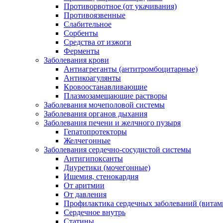
Противорвотное (от укачивания)
Противоязвенные
Слабительное
Сорбенты
Средства от изжоги
Ферменты
Заболевания крови
Антиагреганты (антитромбоцитарные)
Антикоагулянты
Кровоостанавливающие
Плазмозамещающие растворы
Заболевания мочеполовой системы
Заболевания органов дыхания
Заболевания печени и желчного пузыря
Гепатопротекторы
Желчегонные
Заболевания сердечно-сосудистой системы
Антигипоксанты
Диуретики (мочегонные)
Ишемия, стенокардия
От аритмии
От давления
Профилактика сердечных заболеваний (витам
Сердечное внутрь
Статины