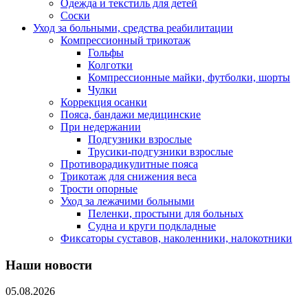
Одежда и текстиль для детей
Соски
Уход за больными, средства реабилитации
Компрессионный трикотаж
Гольфы
Колготки
Компрессионные майки, футболки, шорты
Чулки
Коррекция осанки
Пояса, бандажи медицинские
При недержании
Подгузники взрослые
Трусики-подгузники взрослые
Противорадикулитные пояса
Трикотаж для снижения веса
Трости опорные
Уход за лежачими больными
Пеленки, простыни для больных
Судна и круги подкладные
Фиксаторы суставов, наколенники, налокотники
Наши новости
05.08.2026