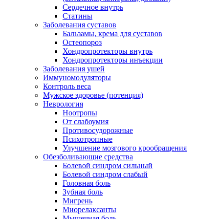
Сердечное внутрь
Статины
Заболевания суставов
Бальзамы, крема для суставов
Остеопороз
Хондропротекторы внутрь
Хондропротекторы инъекции
Заболевания ушей
Иммуномодуляторы
Контроль веса
Мужское здоровье (потенция)
Неврология
Ноотропы
От слабоумия
Противосудорожные
Психотропные
Улучшение мозгового крообращения
Обезболивающие средства
Болевой синдром сильный
Болевой синдром слабый
Головная боль
Зубная боль
Мигрень
Миорелаксанты
Мышечная боль