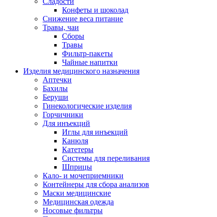
Сладости
Конфеты и шоколад
Снижение веса питание
Травы, чаи
Сборы
Травы
Фильтр-пакеты
Чайные напитки
Изделия медицинского назначения
Аптечки
Бахилы
Беруши
Гинекологические изделия
Горчичники
Для инъекций
Иглы для инъекций
Канюля
Катетеры
Системы для переливания
Шприцы
Кало- и мочеприемники
Контейнеры для сбора анализов
Маски медицинские
Медицинская одежда
Носовые фильтры