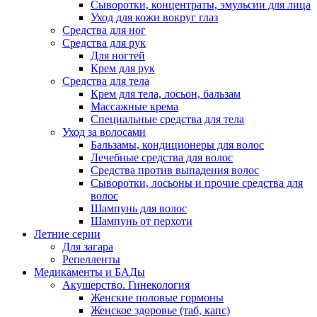
Сыворотки, концентраты, эмульсии для лица
Уход для кожи вокруг глаз
Средства для ног
Средства для рук
Для ногтей
Крем для рук
Средства для тела
Крем для тела, лосьон, бальзам
Массажные крема
Специальные средства для тела
Уход за волосами
Бальзамы, кондиционеры для волос
Лечебные средства для волос
Средства против выпадения волос
Сыворотки, лосьоны и прочие средства для
волос
Шампунь для волос
Шампунь от перхоти
Летние серии
Для загара
Репелленты
Медикаменты и БАДы
Акушерство. Гинекология
Женские половые гормоны
Женское здоровье (таб, капс)