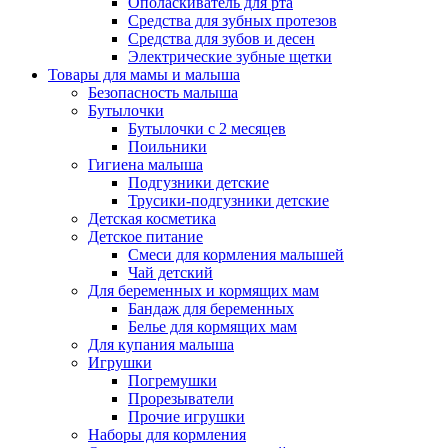
Ополаскиватель для рта
Средства для зубных протезов
Средства для зубов и десен
Электрические зубные щетки
Товары для мамы и малыша
Безопасность малыша
Бутылочки
Бутылочки с 2 месяцев
Поильники
Гигиена малыша
Подгузники детские
Трусики-подгузники детские
Детская косметика
Детское питание
Смеси для кормления малышей
Чай детский
Для беременных и кормящих мам
Бандаж для беременных
Белье для кормящих мам
Для купания малыша
Игрушки
Погремушки
Прорезыватели
Прочие игрушки
Наборы для кормления