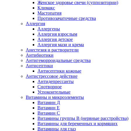
Женское здоровье свечи (суппозитории)
Климакс
Мастопатия
Противозачаточные средства
Аллергия
Аллергены
Аллергия взрослым
Аллергия детское
Аллергия мази и крема
Анестезия и растворители
Антибиотики
Антигеморроидальные средства
Антисептики
Антисептики кожные
Антистрессовое действие
Антидепрессанты
Снотворное
Успокоительные
Витамины и микроэлементы
Витамин Д
Витамин Е
Витамин С
Витамины группы В (нервные расстройства)
Витамины для беременных и кормящих
Витамины для глаз