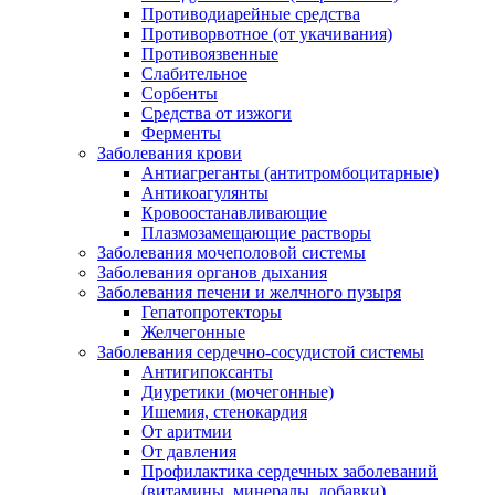
Противодиарейные средства
Противорвотное (от укачивания)
Противоязвенные
Слабительное
Сорбенты
Средства от изжоги
Ферменты
Заболевания крови
Антиагреганты (антитромбоцитарные)
Антикоагулянты
Кровоостанавливающие
Плазмозамещающие растворы
Заболевания мочеполовой системы
Заболевания органов дыхания
Заболевания печени и желчного пузыря
Гепатопротекторы
Желчегонные
Заболевания сердечно-сосудистой системы
Антигипоксанты
Диуретики (мочегонные)
Ишемия, стенокардия
От аритмии
От давления
Профилактика сердечных заболеваний
(витамины, минералы, добавки)