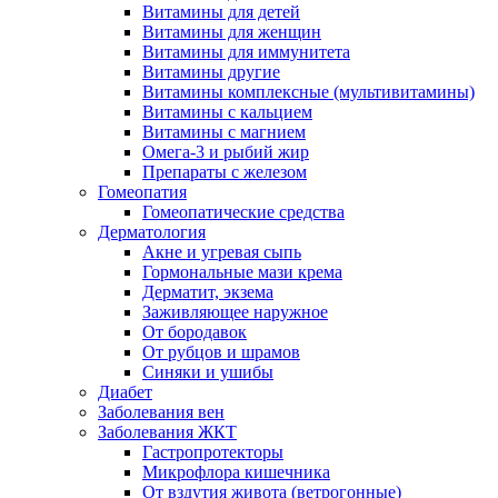
Витамины для детей
Витамины для женщин
Витамины для иммунитета
Витамины другие
Витамины комплексные (мультивитамины)
Витамины с кальцием
Витамины с магнием
Омега-3 и рыбий жир
Препараты с железом
Гомеопатия
Гомеопатические средства
Дерматология
Акне и угревая сыпь
Гормональные мази крема
Дерматит, экзема
Заживляющее наружное
От бородавок
От рубцов и шрамов
Синяки и ушибы
Диабет
Заболевания вен
Заболевания ЖКТ
Гастропротекторы
Микрофлора кишечника
От вздутия живота (ветрогонные)