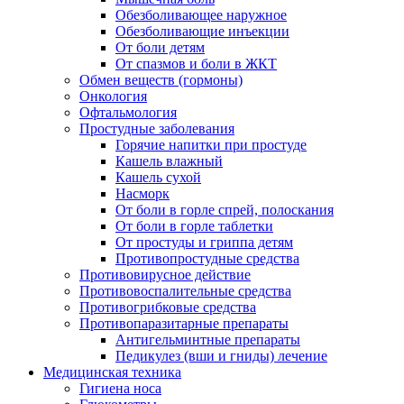
Обезболивающее наружное
Обезболивающие инъекции
От боли детям
От спазмов и боли в ЖКТ
Обмен веществ (гормоны)
Онкология
Офтальмология
Простудные заболевания
Горячие напитки при простуде
Кашель влажный
Кашель сухой
Насморк
От боли в горле спрей, полоскания
От боли в горле таблетки
От простуды и гриппа детям
Противопростудные средства
Противовирусное действие
Противовоспалительные средства
Противогрибковые средства
Противопаразитарные препараты
Антигельминтные препараты
Педикулез (вши и гниды) лечение
Медицинская техника
Гигиена носа