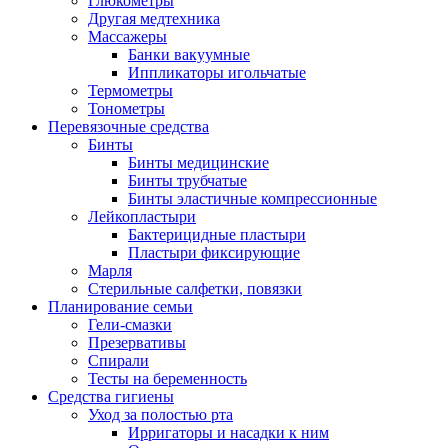
Глюкометры
Другая медтехника
Массажеры
Банки вакуумные
Иппликаторы игольчатые
Термометры
Тонометры
Перевязочные средства
Бинты
Бинты медицинские
Бинты трубчатые
Бинты эластичные компрессионные
Лейкопластыри
Бактерицидные пластыри
Пластыри фиксирующие
Марля
Стерильные салфетки, повязки
Планирование семьи
Гели-смазки
Презервативы
Спирали
Тесты на беременность
Средства гигиены
Уход за полостью рта
Ирригаторы и насадки к ним