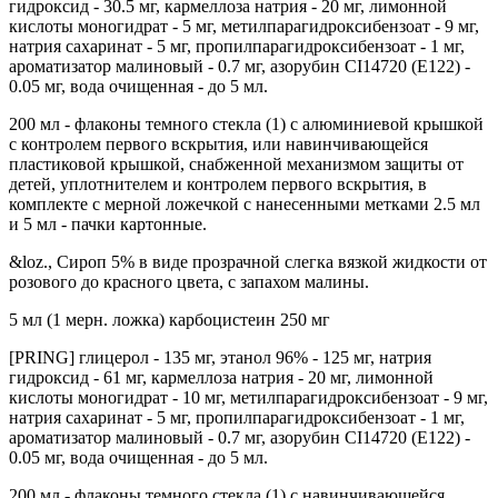
гидроксид - 30.5 мг, кармеллоза натрия - 20 мг, лимонной
кислоты моногидрат - 5 мг, метилпарагидроксибензоат - 9 мг,
натрия сахаринат - 5 мг, пропилпарагидроксибензоат - 1 мг,
ароматизатор малиновый - 0.7 мг, азорубин CI14720 (E122) -
0.05 мг, вода очищенная - до 5 мл.
200 мл - флаконы темного стекла (1) с алюминиевой крышкой
с контролем первого вскрытия, или навинчивающейся
пластиковой крышкой, снабженной механизмом защиты от
детей, уплотнителем и контролем первого вскрытия, в
комплекте с мерной ложечкой с нанесенными метками 2.5 мл
и 5 мл - пачки картонные.
&loz., Сироп 5% в виде прозрачной слегка вязкой жидкости от
розового до красного цвета, с запахом малины.
5 мл (1 мерн. ложка) карбоцистеин 250 мг
[PRING] глицерол - 135 мг, этанол 96% - 125 мг, натрия
гидроксид - 61 мг, кармеллоза натрия - 20 мг, лимонной
кислоты моногидрат - 10 мг, метилпарагидроксибензоат - 9 мг,
натрия сахаринат - 5 мг, пропилпарагидроксибензоат - 1 мг,
ароматизатор малиновый - 0.7 мг, азорубин CI14720 (E122) -
0.05 мг, вода очищенная - до 5 мл.
200 мл - флаконы темного стекла (1) с навинчивающейся