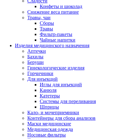
Сладости
Конфеты и шоколад
Снижение веса питание
Травы, чаи
Сборы
Травы
Фильтр-пакеты
Чайные напитки
Изделия медицинского назначения
Аптечки
Бахилы
Беруши
Гинекологические изделия
Горчичники
Для инъекций
Иглы для инъекций
Канюля
Катетеры
Системы для переливания
Шприцы
Кало- и мочеприемники
Контейнеры для сбора анализов
Маски медицинские
Медицинская одежда
Носовые фильтры