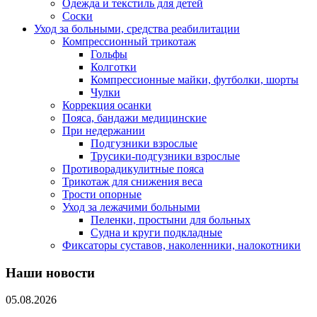
Одежда и текстиль для детей
Соски
Уход за больными, средства реабилитации
Компрессионный трикотаж
Гольфы
Колготки
Компрессионные майки, футболки, шорты
Чулки
Коррекция осанки
Пояса, бандажи медицинские
При недержании
Подгузники взрослые
Трусики-подгузники взрослые
Противорадикулитные пояса
Трикотаж для снижения веса
Трости опорные
Уход за лежачими больными
Пеленки, простыни для больных
Судна и круги подкладные
Фиксаторы суставов, наколенники, налокотники
Наши новости
05.08.2026