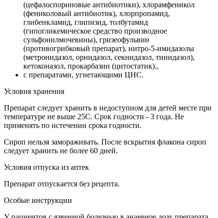
(цефалоспориновые антибиотики), хлорамфеникол
(фениколовый антибиотик), хлорпропамид,
глибенкламид, глипизид, толбутамид
(гипогликемическое средство производное
сульфонилмочевины), гризеофульвин
(противогрибковый препарат), нитро-5-имидазолы
(метронидазол, орнидазол, секнидазол, тинидазол),
кетоконазол, прокарбазин (цитостатик).,
с препаратами, угнетающими ЦНС.
Условия хранения
Препарат следует хранить в недоступном для детей месте при
температуре не выше 25С. Срок годности - 3 года. Не
применять по истечении срока годности.
Сироп нельзя замораживать. После вскрытия флакона сироп
следует хранить не более 60 дней.
Условия отпуска из аптек
Препарат отпускается без рецепта.
Особые инструкции
У пациентов с язвенной болезнью в анамнезе дозу препарата