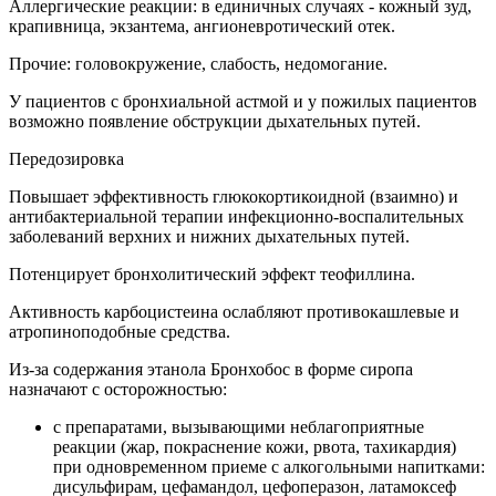
Аллергические реакции: в единичных случаях - кожный зуд,
крапивница, экзантема, ангионевротический отек.
Прочие: головокружение, слабость, недомогание.
У пациентов с бронхиальной астмой и у пожилых пациентов
возможно появление обструкции дыхательных путей.
Передозировка
Повышает эффективность глюкокортикоидной (взаимно) и
антибактериальной терапии инфекционно-воспалительных
заболеваний верхних и нижних дыхательных путей.
Потенцирует бронхолитический эффект теофиллина.
Активность карбоцистеина ослабляют противокашлевые и
атропиноподобные средства.
Из-за содержания этанола Бронхобос в форме сиропа
назначают с осторожностью:
с препаратами, вызывающими неблагоприятные
реакции (жар, покраснение кожи, рвота, тахикардия)
при одновременном приеме с алкогольными напитками:
дисульфирам, цефамандол, цефоперазон, латамоксеф