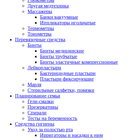
Глюкометры
Другая медтехника
Массажеры
Банки вакуумные
Иппликаторы игольчатые
Термометры
Тонометры
Перевязочные средства
Бинты
Бинты медицинские
Бинты трубчатые
Бинты эластичные компрессионные
Лейкопластыри
Бактерицидные пластыри
Пластыри фиксирующие
Марля
Стерильные салфетки, повязки
Планирование семьи
Гели-смазки
Презервативы
Спирали
Тесты на беременность
Средства гигиены
Уход за полостью рта
Ирригаторы и насадки к ним