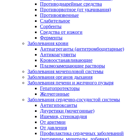
Противодиарейные средства
Противорвотное (от укачивания)
Противоязвенные
Слабительное
Сорбенты
Средства от изжоги
Ферменты
Заболевания крови
Антиагреганты (антитромбоцитарные)
Антикоагулянты
Кровоостанавливающие
Плазмозамещающие растворы
Заболевания мочеполовой системы
Заболевания органов дыхания
Заболевания печени и желчного пузыря
Гепатопротекторы
Желчегонные
Заболевания сердечно-сосудистой системы
Антигипоксанты
Диуретики (мочегонные)
Ишемия, стенокардия
От аритмии
От давления
Профилактика сердечных заболеваний
(витамины, минералы, добавки)