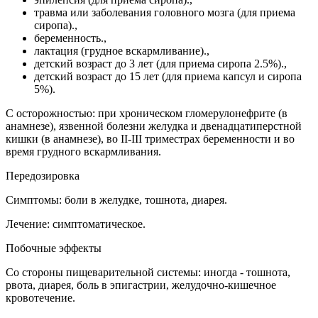
травма или заболевания головного мозга (для приема
сиропа).,
беременность.,
лактация (грудное вскармливание).,
детский возраст до 3 лет (для приема сиропа 2.5%).,
детский возраст до 15 лет (для приема капсул и сиропа
5%).
С осторожностью: при хроническом гломерулонефрите (в
анамнезе), язвенной болезни желудка и двенадцатиперстной
кишки (в анамнезе), во II-III триместрах беременности и во
время грудного вскармливания.
Передозировка
Симптомы: боли в желудке, тошнота, диарея.
Лечение: симптоматическое.
Побочные эффекты
Со стороны пищеварительной системы: иногда - тошнота,
рвота, диарея, боль в эпигастрии, желудочно-кишечное
кровотечение.