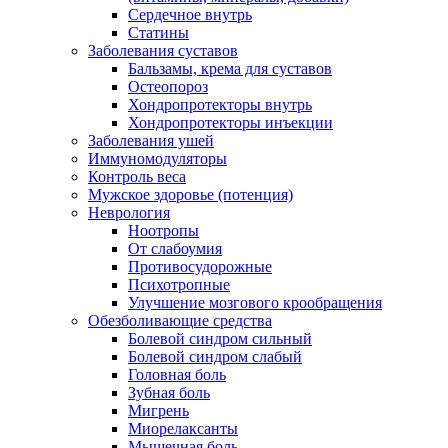
Сердечное внутрь
Статины
Заболевания суставов
Бальзамы, крема для суставов
Остеопороз
Хондропротекторы внутрь
Хондропротекторы инъекции
Заболевания ушей
Иммуномодуляторы
Контроль веса
Мужское здоровье (потенция)
Неврология
Ноотропы
От слабоумия
Противосудорожные
Психотропные
Улучшение мозгового крообращения
Обезболивающие средства
Болевой синдром сильный
Болевой синдром слабый
Головная боль
Зубная боль
Мигрень
Миорелаксанты
Мышечная боль