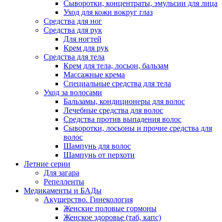
Сыворотки, концентраты, эмульсии для лица
Уход для кожи вокруг глаз
Средства для ног
Средства для рук
Для ногтей
Крем для рук
Средства для тела
Крем для тела, лосьон, бальзам
Массажные крема
Специальные средства для тела
Уход за волосами
Бальзамы, кондиционеры для волос
Лечебные средства для волос
Средства против выпадения волос
Сыворотки, лосьоны и прочие средства для
волос
Шампунь для волос
Шампунь от перхоти
Летние серии
Для загара
Репелленты
Медикаменты и БАДы
Акушерство. Гинекология
Женские половые гормоны
Женское здоровье (таб, капс)