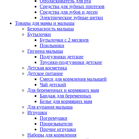
Ополаскиватель для рта
Средства для зубных протезов
Средства для зубов и десен
Электрические зубные щетки
Товары для мамы и малыша
Безопасность малыша
Бутылочки
Бутылочки с 2 месяцев
Поильники
Гигиена малыша
Подгузники детские
Трусики-подгузники детские
Детская косметика
Детское питание
Смеси для кормления малышей
Чай детский
Для беременных и кормящих мам
Бандаж для беременных
Белье для кормящих мам
Для купания малыша
Игрушки
Погремушки
Прорезыватели
Прочие игрушки
Наборы для кормления