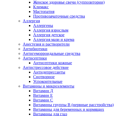
Женское здоровье свечи (суппозитории)
Климакс
Мастопатия
Противозачаточные средства
Аллергия
Аллергены
Аллергия взрослым
Аллергия детское
Аллергия мази и крема
Анестезия и растворители
Антибиотики
Антигеморроидальные средства
Антисептики
Антисептики кожные
Антистрессовое действие
Антидепрессанты
Снотворное
Успокоительные
Витамины и микроэлементы
Витамин Д
Витамин Е
Витамин С
Витамины группы В (нервные расстройства)
Витамины для беременных и кормящих
Витамины для глаз