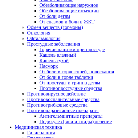
Обезболивающее наружное
Обезболивающие инъекции
От боли детям
От спазмов и боли в ЖКТ
Обмен веществ (гормоны)
Онкология
Офтальмология
Простудные заболевания
Горячие напитки при простуде
Кашель влажный
Кашель сухой
Насморк
От боли в горле спрей, полоскания
От боли в горле таблетки
От простуды и гриппа детям
Противопростудные средства
Противовирусное действие
Противовоспалительные средства
Противогрибковые средства
Противопаразитарные препараты
Антигельминтные препараты
Педикулез (вши и гниды) лечение
Медицинская техника
Гигиена носа