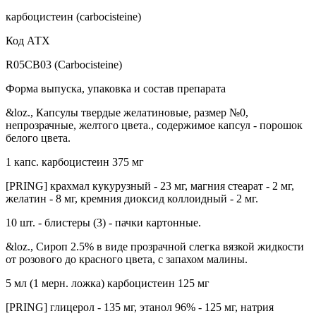
карбоцистеин (carbocisteine)
Код АТХ
R05CB03 (Carbocisteine)
Форма выпуска, упаковка и состав препарата
&loz., Капсулы твердые желатиновые, размер №0,
непрозрачные, желтого цвета., содержимое капсул - порошок
белого цвета.
1 капс. карбоцистеин 375 мг
[PRING] крахмал кукурузный - 23 мг, магния стеарат - 2 мг,
желатин - 8 мг, кремния диоксид коллоидный - 2 мг.
10 шт. - блистеры (3) - пачки картонные.
&loz., Сироп 2.5% в виде прозрачной слегка вязкой жидкости
от розового до красного цвета, с запахом малины.
5 мл (1 мерн. ложка) карбоцистеин 125 мг
[PRING] глицерол - 135 мг, этанол 96% - 125 мг, натрия