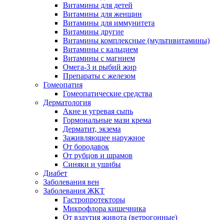
Витамины для детей
Витамины для женщин
Витамины для иммунитета
Витамины другие
Витамины комплексные (мультивитамины)
Витамины с кальцием
Витамины с магнием
Омега-3 и рыбий жир
Препараты с железом
Гомеопатия
Гомеопатические средства
Дерматология
Акне и угревая сыпь
Гормональные мази крема
Дерматит, экзема
Заживляющее наружное
От бородавок
От рубцов и шрамов
Синяки и ушибы
Диабет
Заболевания вен
Заболевания ЖКТ
Гастропротекторы
Микрофлора кишечника
От вздутия живота (ветрогонные)