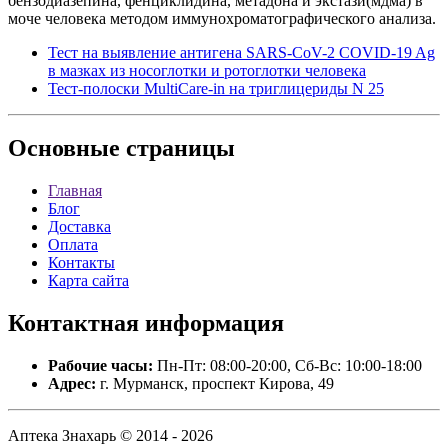
бензодиазепина, фенциклидина, метадона и экстази(мдма) в
моче человека методом иммунохроматографического анализа.
Тест на выявление антигена SARS-CoV-2 COVID-19 Ag
в мазках из носоглотки и ротоглотки человека
Тест-полоски MultiCare-in на триглицериды N 25
Основные
страницы
Главная
Блог
Доставка
Оплата
Контакты
Карта сайта
Контактная
информация
Рабочие часы:
Пн-Пт: 08:00-20:00, Сб-Вс: 10:00-18:00
Адрес:
г. Мурманск, проспект Кирова, 49
Аптека Знахарь © 2014 - 2026