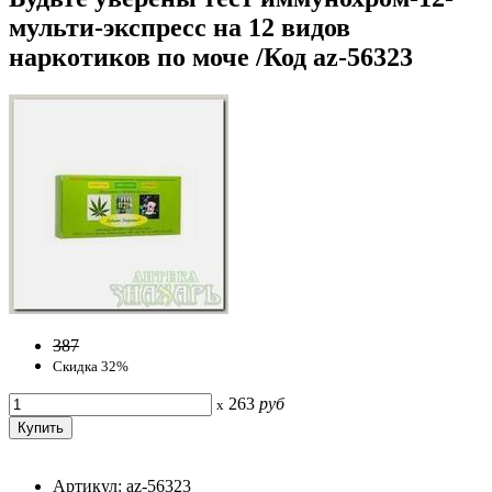
мульти-экспресс на 12 видов
наркотиков по моче /Код az-56323
387
Скидка 32%
263
руб
x
Артикул: az-56323