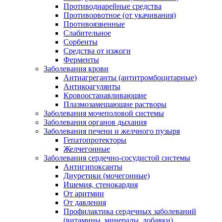
Противодиарейные средства
Противорвотное (от укачивания)
Противоязвенные
Слабительное
Сорбенты
Средства от изжоги
Ферменты
Заболевания крови
Антиагреганты (антитромбоцитарные)
Антикоагулянты
Кровоостанавливающие
Плазмозамещающие растворы
Заболевания мочеполовой системы
Заболевания органов дыхания
Заболевания печени и желчного пузыря
Гепатопротекторы
Желчегонные
Заболевания сердечно-сосудистой системы
Антигипоксанты
Диуретики (мочегонные)
Ишемия, стенокардия
От аритмии
От давления
Профилактика сердечных заболеваний
(витамины, минералы, добавки)