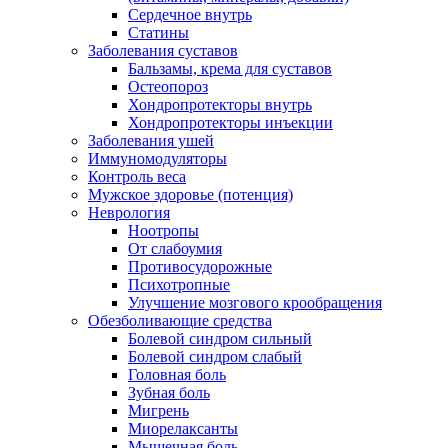
Сердечное внутрь
Статины
Заболевания суставов
Бальзамы, крема для суставов
Остеопороз
Хондропротекторы внутрь
Хондропротекторы инъекции
Заболевания ушей
Иммуномодуляторы
Контроль веса
Мужское здоровье (потенция)
Неврология
Ноотропы
От слабоумия
Противосудорожные
Психотропные
Улучшение мозгового крообращения
Обезболивающие средства
Болевой синдром сильный
Болевой синдром слабый
Головная боль
Зубная боль
Мигрень
Миорелаксанты
Мышечная боль