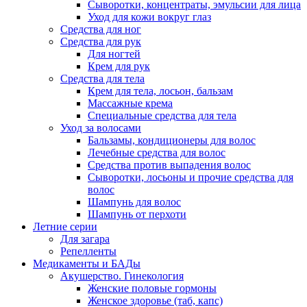
Сыворотки, концентраты, эмульсии для лица
Уход для кожи вокруг глаз
Средства для ног
Средства для рук
Для ногтей
Крем для рук
Средства для тела
Крем для тела, лосьон, бальзам
Массажные крема
Специальные средства для тела
Уход за волосами
Бальзамы, кондиционеры для волос
Лечебные средства для волос
Средства против выпадения волос
Сыворотки, лосьоны и прочие средства для
волос
Шампунь для волос
Шампунь от перхоти
Летние серии
Для загара
Репелленты
Медикаменты и БАДы
Акушерство. Гинекология
Женские половые гормоны
Женское здоровье (таб, капс)