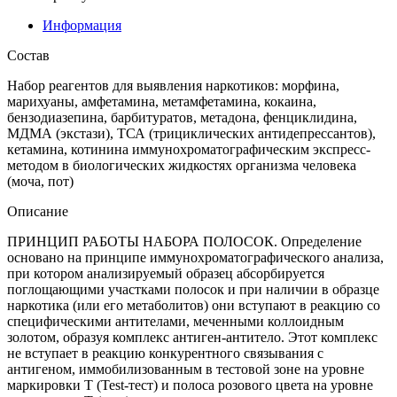
Информация
Состав
Набор реагентов для выявления наркотиков: морфина,
марихуаны, амфетамина, метамфетамина, кокаина,
бензодиазепина, барбитуратов, метадона, фенциклидина,
МДМА (экстази), ТСА (трициклических антидепрессантов),
кетамина, котинина иммунохроматографическим экспресс-
методом в биологических жидкостях организма человека
(моча, пот)
Описание
ПРИНЦИП РАБОТЫ НАБОРА ПОЛОСОК. Определение
основано на принципе иммунохроматографического анализа,
при котором анализируемый образец абсорбируется
поглощающими участками полосок и при наличии в образце
наркотика (или его метаболитов) они вступают в реакцию со
специфическими антителами, меченными коллоидным
золотом, образуя комплекс антиген-антитело. Этот комплекс
не вступает в реакцию конкурентного связывания с
антигеном, иммобилизованным в тестовой зоне на уровне
маркировки Т (Test-тест) и полоса розового цвета на уровне