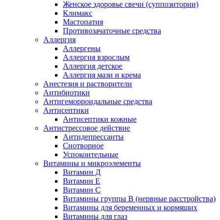
Женское здоровье свечи (суппозитории)
Климакс
Мастопатия
Противозачаточные средства
Аллергия
Аллергены
Аллергия взрослым
Аллергия детское
Аллергия мази и крема
Анестезия и растворители
Антибиотики
Антигеморроидальные средства
Антисептики
Антисептики кожные
Антистрессовое действие
Антидепрессанты
Снотворное
Успокоительные
Витамины и микроэлементы
Витамин Д
Витамин Е
Витамин С
Витамины группы В (нервные расстройства)
Витамины для беременных и кормящих
Витамины для глаз