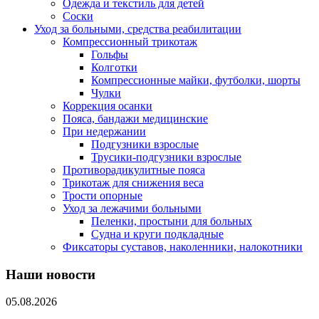
Одежда и текстиль для детей
Соски
Уход за больными, средства реабилитации
Компрессионный трикотаж
Гольфы
Колготки
Компрессионные майки, футболки, шорты
Чулки
Коррекция осанки
Пояса, бандажи медицинские
При недержании
Подгузники взрослые
Трусики-подгузники взрослые
Противорадикулитные пояса
Трикотаж для снижения веса
Трости опорные
Уход за лежачими больными
Пеленки, простыни для больных
Судна и круги подкладные
Фиксаторы суставов, наколенники, налокотники
Наши новости
05.08.2026