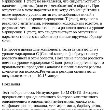
маркировки Т (тест) не выявляется, что свидетельствует о
наличии наркотика (или его метаболитов) в образце. При
отсутствии в моче наркотика или когда его концентрация
ниже порового уровня, антиген, иммобилизованный в
тестовой зоне на уровне маркировки Т (тест), вступает в
реакцию с антителами, меченными коллоидным золотом, в
результате чего выявляется полоса розового цвета на уровне
маркировки Т (тест), что свидетельствует об отсутствии
наркотика (или его метаболитов) в анализируемом образце
мочи.
Не прореагировавшие компоненты теста связываются на
уровне маркировки С (Control-контроль), образуя полосу
розового цвета в этой области. Появление полосы розового
цвета на уровне маркировки С (контроль) свидетельствует о
правильности проведения анализа и правильности работы
компонентов полосок.Результаты реакции оцениваются
визуально в течение 10-15 минут.
Показания
Тест-набор полосок ИммуноХром-10-МУЛЬТИ-Экспресс
предназначен для одноэтапного быстрого качественного
одновременного определения амфетамина, марихуаны,
морфина/героина, кокаина, метамфетамина, барбитуратов,