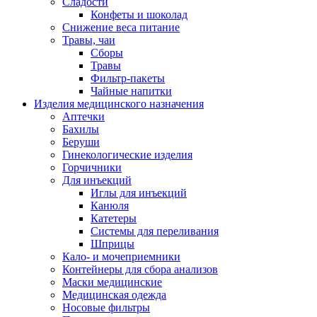
Сладости
Конфеты и шоколад
Снижение веса питание
Травы, чаи
Сборы
Травы
Фильтр-пакеты
Чайные напитки
Изделия медицинского назначения
Аптечки
Бахилы
Беруши
Гинекологические изделия
Горчичники
Для инъекций
Иглы для инъекций
Канюля
Катетеры
Системы для переливания
Шприцы
Кало- и мочеприемники
Контейнеры для сбора анализов
Маски медицинские
Медицинская одежда
Носовые фильтры