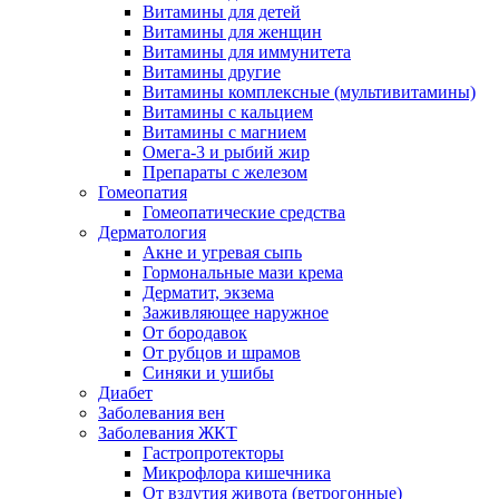
Витамины для детей
Витамины для женщин
Витамины для иммунитета
Витамины другие
Витамины комплексные (мультивитамины)
Витамины с кальцием
Витамины с магнием
Омега-3 и рыбий жир
Препараты с железом
Гомеопатия
Гомеопатические средства
Дерматология
Акне и угревая сыпь
Гормональные мази крема
Дерматит, экзема
Заживляющее наружное
От бородавок
От рубцов и шрамов
Синяки и ушибы
Диабет
Заболевания вен
Заболевания ЖКТ
Гастропротекторы
Микрофлора кишечника
От вздутия живота (ветрогонные)