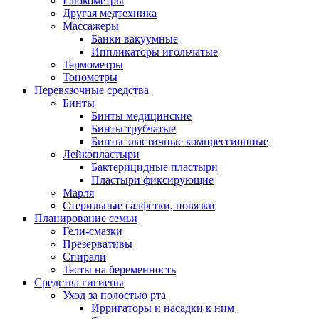
Глюкометры
Другая медтехника
Массажеры
Банки вакуумные
Иппликаторы игольчатые
Термометры
Тонометры
Перевязочные средства
Бинты
Бинты медицинские
Бинты трубчатые
Бинты эластичные компрессионные
Лейкопластыри
Бактерицидные пластыри
Пластыри фиксирующие
Марля
Стерильные салфетки, повязки
Планирование семьи
Гели-смазки
Презервативы
Спирали
Тесты на беременность
Средства гигиены
Уход за полостью рта
Ирригаторы и насадки к ним