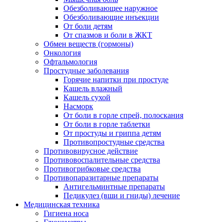
Обезболивающее наружное
Обезболивающие инъекции
От боли детям
От спазмов и боли в ЖКТ
Обмен веществ (гормоны)
Онкология
Офтальмология
Простудные заболевания
Горячие напитки при простуде
Кашель влажный
Кашель сухой
Насморк
От боли в горле спрей, полоскания
От боли в горле таблетки
От простуды и гриппа детям
Противопростудные средства
Противовирусное действие
Противовоспалительные средства
Противогрибковые средства
Противопаразитарные препараты
Антигельминтные препараты
Педикулез (вши и гниды) лечение
Медицинская техника
Гигиена носа