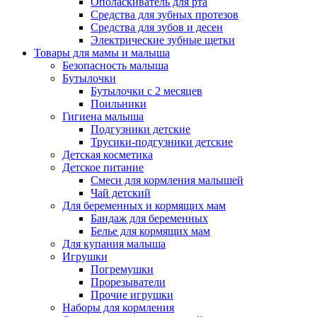
Ополаскиватель для рта
Средства для зубных протезов
Средства для зубов и десен
Электрические зубные щетки
Товары для мамы и малыша
Безопасность малыша
Бутылочки
Бутылочки с 2 месяцев
Поильники
Гигиена малыша
Подгузники детские
Трусики-подгузники детские
Детская косметика
Детское питание
Смеси для кормления малышей
Чай детский
Для беременных и кормящих мам
Бандаж для беременных
Белье для кормящих мам
Для купания малыша
Игрушки
Погремушки
Прорезыватели
Прочие игрушки
Наборы для кормления