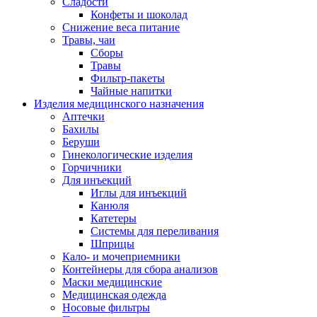
Сладости
Конфеты и шоколад
Снижение веса питание
Травы, чаи
Сборы
Травы
Фильтр-пакеты
Чайные напитки
Изделия медицинского назначения
Аптечки
Бахилы
Беруши
Гинекологические изделия
Горчичники
Для инъекций
Иглы для инъекций
Канюля
Катетеры
Системы для переливания
Шприцы
Кало- и мочеприемники
Контейнеры для сбора анализов
Маски медицинские
Медицинская одежда
Носовые фильтры