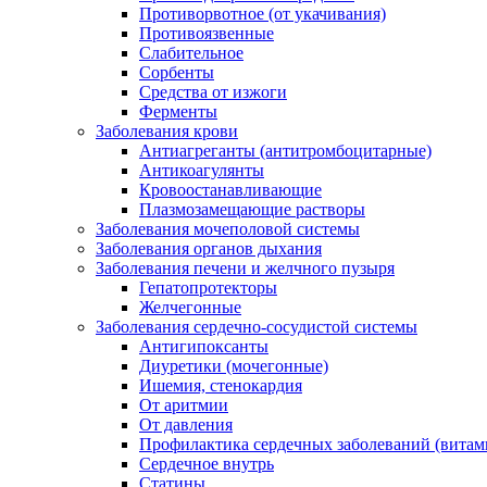
Противорвотное (от укачивания)
Противоязвенные
Слабительное
Сорбенты
Средства от изжоги
Ферменты
Заболевания крови
Антиагреганты (антитромбоцитарные)
Антикоагулянты
Кровоостанавливающие
Плазмозамещающие растворы
Заболевания мочеполовой системы
Заболевания органов дыхания
Заболевания печени и желчного пузыря
Гепатопротекторы
Желчегонные
Заболевания сердечно-сосудистой системы
Антигипоксанты
Диуретики (мочегонные)
Ишемия, стенокардия
От аритмии
От давления
Профилактика сердечных заболеваний (витам
Сердечное внутрь
Статины