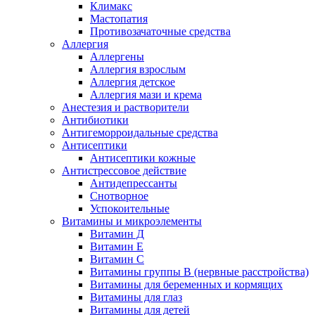
Климакс
Мастопатия
Противозачаточные средства
Аллергия
Аллергены
Аллергия взрослым
Аллергия детское
Аллергия мази и крема
Анестезия и растворители
Антибиотики
Антигеморроидальные средства
Антисептики
Антисептики кожные
Антистрессовое действие
Антидепрессанты
Снотворное
Успокоительные
Витамины и микроэлементы
Витамин Д
Витамин Е
Витамин С
Витамины группы В (нервные расстройства)
Витамины для беременных и кормящих
Витамины для глаз
Витамины для детей