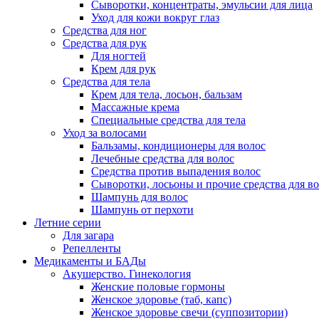
Сыворотки, концентраты, эмульсии для лица
Уход для кожи вокруг глаз
Средства для ног
Средства для рук
Для ногтей
Крем для рук
Средства для тела
Крем для тела, лосьон, бальзам
Массажные крема
Специальные средства для тела
Уход за волосами
Бальзамы, кондиционеры для волос
Лечебные средства для волос
Средства против выпадения волос
Сыворотки, лосьоны и прочие средства для в
Шампунь для волос
Шампунь от перхоти
Летние серии
Для загара
Репелленты
Медикаменты и БАДы
Акушерство. Гинекология
Женские половые гормоны
Женское здоровье (таб, капс)
Женское здоровье свечи (суппозитории)