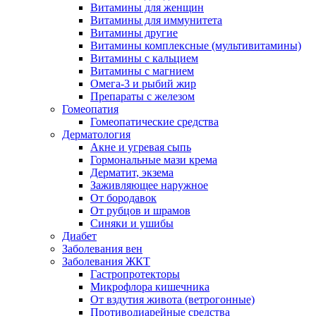
Витамины для женщин
Витамины для иммунитета
Витамины другие
Витамины комплексные (мультивитамины)
Витамины с кальцием
Витамины с магнием
Омега-3 и рыбий жир
Препараты с железом
Гомеопатия
Гомеопатические средства
Дерматология
Акне и угревая сыпь
Гормональные мази крема
Дерматит, экзема
Заживляющее наружное
От бородавок
От рубцов и шрамов
Синяки и ушибы
Диабет
Заболевания вен
Заболевания ЖКТ
Гастропротекторы
Микрофлора кишечника
От вздутия живота (ветрогонные)
Противодиарейные средства