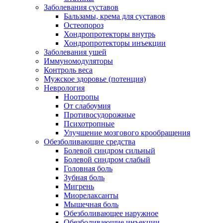
Заболевания суставов
Бальзамы, крема для суставов
Остеопороз
Хондропротекторы внутрь
Хондропротекторы инъекции
Заболевания ушей
Иммуномодуляторы
Контроль веса
Мужское здоровье (потенция)
Неврология
Ноотропы
От слабоумия
Противосудорожные
Психотропные
Улучшение мозгового крообращения
Обезболивающие средства
Болевой синдром сильный
Болевой синдром слабый
Головная боль
Зубная боль
Мигрень
Миорелаксанты
Мышечная боль
Обезболивающее наружное
Обезболивающие инъекции