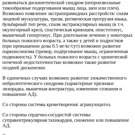
развиваться дискинетический синдром (непроизвольные
тикообразные подергивания мышц лица, шеи или плеч).
Возможно появление экстрапирамидных расстройств: спазм
лицевой мускулатуры, тризм, ритмическая протрузия языка,
бульбарный тип речи, спазм экстраокулярных мышц (в т.ч.
окулогирный криз), спастическая кривошея, опистотонус,
мышечный гипертонус. При длительном лечении у некоторых
больных пожилого возраста, а также у детей и подростков
(при превышении дозы 0.5 мг/кг/сут) возможно развитие
паркинсонизма (тремор, подёргивание мышц, ограниченная
подвижность). У больных пожилого возраста с хронической
почечной недостаточностью возможно также развитие
поздней дискинезии.
В единичных случаях возможно развитие злокачественного
нейролептического синдрома (характерные признаки:
лихорадка, мышечная контрактура, изменение сознания и
повышение АД).
Со стороны системы кроветворения: агранулоцитоз.
Со стороны сердечно-сосудистой системы:
суправентрикулярная тахикардия, снижение или повышение
АД.