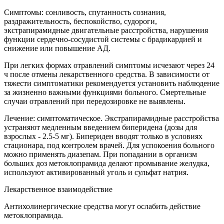
Симптомы: сонливость, спутанность сознания,
раздражительность, беспокойство, судороги,
экстрапирамидные двигательные расстройства, нарушения
функции сердечно-сосудистой системы с брадикардией и
снижение или повышение АД.
При легких формах отравлений симптомы исчезают через 24
ч после отмены лекарственного средства. В зависимости от
тяжести симптоматики рекомендуется установить наблюдение
за жизненно важными функциями больного. Смертельные
случаи отравлений при передозировке не выявлены.
Лечение: симптоматическое. Экстрапирамидные расстройства
устраняют медленным введением биперидена (дозы для
взрослых - 2.5-5 мг). Бипериден вводят только в условиях
стационара, под контролем врачей. Для успокоения больного
можно применять диазепам. При попадании в организм
больших доз метоклопрамида делают промывание желудка,
используют активированный уголь и сульфат натрия.
Лекарственное взаимодействие
Антихолинергические средства могут ослабить действие
метоклопрамида.