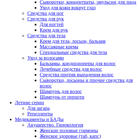
Сыворотки, концентраты, эмульсии для лица
Уход для кожи вокруг глаз
Средства для ног
Средства для рук
Для ногтей
Крем для рук
Средства для тела
Крем для тела, лосьон, бальзам
Массажные крема
Специальные средства для тела
Уход за волосами
Бальзамы, кондиционеры для волос
Лечебные средства для волос
Средства против выпадения волос
Сыворотки, лосьоны и прочие средства для
волос
Шампунь для волос
Шампунь от перхоти
Летние серии
Для загара
Репелленты
Медикаменты и БАДы
Акушерство. Гинекология
Женские половые гормоны
Женское здоровье (таб, капс)