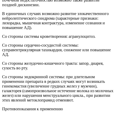
почечной недостаточностью возможно также развитие
поздней дискинезии.
В единичных случаях возможно развитие злокачественного
нейролептического синдрома (характерные признаки:
лихорадка, мышечная контрактура, изменение сознания и
повышение АД).
Со стороны системы кроветворения: агранулоцитоз.
Со стороны сердечно-сосудистой системы:
суправентрикулярная тахикардия, снижение или повышение
АД.
Со стороны желудочно-кишечного тракта: запор, диарея,
сухость во рту.
Со стороны эндокринной системы: при длительном
применении препарата в редких случаях могут возникать
гинекомастия (увеличение грудных желез у мужчин),
галакторея (самопроизвольное истечение молока из молочных
желез) или нарушения менструального цикла., при развитии
этих явлений метоклопрамид отменяют.
Противопоказания к применению