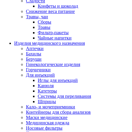
Сладости
Конфеты и шоколад
Снижение веса питание
Травы, чаи
Сборы
Травы
Фильтр-пакеты
Чайные напитки
Изделия медицинского назначения
Аптечки
Бахилы
Беруши
Гинекологические изделия
Горчичники
Для инъекций
Иглы для инъекций
Канюля
Катетеры
Системы для переливания
Шприцы
Кало- и мочеприемники
Контейнеры для сбора анализов
Маски медицинские
Медицинская одежда
Носовые фильтры