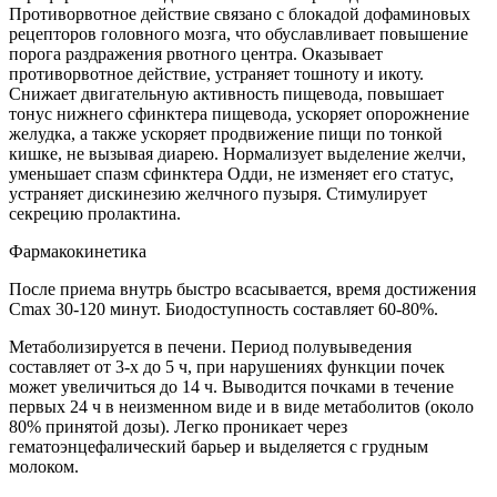
Противорвотное действие связано с блокадой дофаминовых
рецепторов головного мозга, что обуславливает повышение
порога раздражения рвотного центра. Оказывает
противорвотное действие, устраняет тошноту и икоту.
Снижает двигательную активность пищевода, повышает
тонус нижнего сфинктера пищевода, ускоряет опорожнение
желудка, а также ускоряет продвижение пищи по тонкой
кишке, не вызывая диарею. Нормализует выделение желчи,
уменьшает спазм сфинктера Одди, не изменяет его статус,
устраняет дискинезию желчного пузыря. Стимулирует
секрецию пролактина.
Фармакокинетика
После приема внутрь быстро всасывается, время достижения
Cmax 30-120 минут. Биодоступность составляет 60-80%.
Метаболизируется в печени. Период полувыведения
составляет от 3-х до 5 ч, при нарушениях функции почек
может увеличиться до 14 ч. Выводится почками в течение
первых 24 ч в неизменном виде и в виде метаболитов (около
80% принятой дозы). Легко проникает через
гематоэнцефалический барьер и выделяется с грудным
молоком.