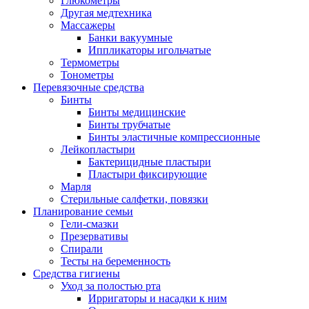
Глюкометры
Другая медтехника
Массажеры
Банки вакуумные
Иппликаторы игольчатые
Термометры
Тонометры
Перевязочные средства
Бинты
Бинты медицинские
Бинты трубчатые
Бинты эластичные компрессионные
Лейкопластыри
Бактерицидные пластыри
Пластыри фиксирующие
Марля
Стерильные салфетки, повязки
Планирование семьи
Гели-смазки
Презервативы
Спирали
Тесты на беременность
Средства гигиены
Уход за полостью рта
Ирригаторы и насадки к ним