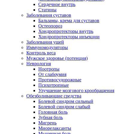
Сердечное внутрь
Статины
Заболевания суставов
Бальзамы, крема для суставов
Остеопороз
Хондропротекторы внутрь
Хондропротекторы инъекции
Заболевания ушей
Иммуномодуляторы
Контроль веса
Мужское здоровье (потенция)
Неврология
Ноотропы
От слабоумия
Противосудорожные
Психотропные
Улучшение мозгового крообращения
Обезболивающие средства
Болевой синдром сильный
Болевой синдром слабый
Головная боль
Зубная боль
Мигрень
Миорелаксанты
Мышечная боль