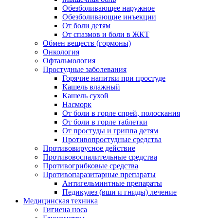
Обезболивающее наружное
Обезболивающие инъекции
От боли детям
От спазмов и боли в ЖКТ
Обмен веществ (гормоны)
Онкология
Офтальмология
Простудные заболевания
Горячие напитки при простуде
Кашель влажный
Кашель сухой
Насморк
От боли в горле спрей, полоскания
От боли в горле таблетки
От простуды и гриппа детям
Противопростудные средства
Противовирусное действие
Противовоспалительные средства
Противогрибковые средства
Противопаразитарные препараты
Антигельминтные препараты
Педикулез (вши и гниды) лечение
Медицинская техника
Гигиена носа