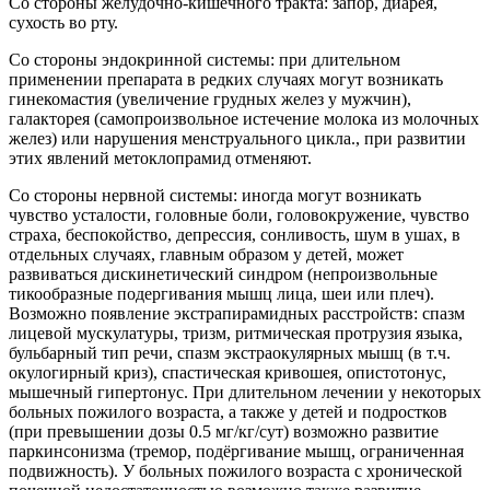
Со стороны желудочно-кишечного тракта: запор, диарея,
сухость во рту.
Со стороны эндокринной системы: при длительном
применении препарата в редких случаях могут возникать
гинекомастия (увеличение грудных желез у мужчин),
галакторея (самопроизвольное истечение молока из молочных
желез) или нарушения менструального цикла., при развитии
этих явлений метоклопрамид отменяют.
Со стороны нервной системы: иногда могут возникать
чувство усталости, головные боли, головокружение, чувство
страха, беспокойство, депрессия, сонливость, шум в ушах, в
отдельных случаях, главным образом у детей, может
развиваться дискинетический синдром (непроизвольные
тикообразные подергивания мышц лица, шеи или плеч).
Возможно появление экстрапирамидных расстройств: спазм
лицевой мускулатуры, тризм, ритмическая протрузия языка,
бульбарный тип речи, спазм экстраокулярных мышц (в т.ч.
окулогирный криз), спастическая кривошея, опистотонус,
мышечный гипертонус. При длительном лечении у некоторых
больных пожилого возраста, а также у детей и подростков
(при превышении дозы 0.5 мг/кг/сут) возможно развитие
паркинсонизма (тремор, подёргивание мышц, ограниченная
подвижность). У больных пожилого возраста с хронической