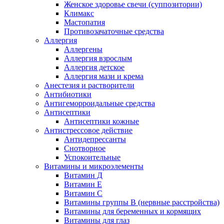
Женское здоровье свечи (суппозитории)
Климакс
Мастопатия
Противозачаточные средства
Аллергия
Аллергены
Аллергия взрослым
Аллергия детское
Аллергия мази и крема
Анестезия и растворители
Антибиотики
Антигеморроидальные средства
Антисептики
Антисептики кожные
Антистрессовое действие
Антидепрессанты
Снотворное
Успокоительные
Витамины и микроэлементы
Витамин Д
Витамин Е
Витамин С
Витамины группы В (нервные расстройства)
Витамины для беременных и кормящих
Витамины для глаз