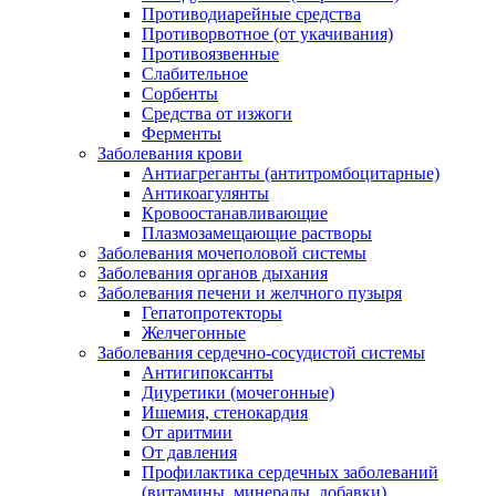
Противодиарейные средства
Противорвотное (от укачивания)
Противоязвенные
Слабительное
Сорбенты
Средства от изжоги
Ферменты
Заболевания крови
Антиагреганты (антитромбоцитарные)
Антикоагулянты
Кровоостанавливающие
Плазмозамещающие растворы
Заболевания мочеполовой системы
Заболевания органов дыхания
Заболевания печени и желчного пузыря
Гепатопротекторы
Желчегонные
Заболевания сердечно-сосудистой системы
Антигипоксанты
Диуретики (мочегонные)
Ишемия, стенокардия
От аритмии
От давления
Профилактика сердечных заболеваний
(витамины, минералы, добавки)