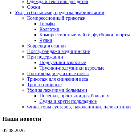
Одежда и текстиль для детей
Соски
Уход за больными, средства реабилитации
Компрессионный трикотаж
Гольфы
Колготки
Компрессионные майки, футболки, шорты
Чулки
Коррекция осанки
Пояса, бандажи медицинские
При недержании
Подгузники взрослые
Трусики-подгузники взрослые
Противорадикулитные пояса
Трикотаж для снижения веса
Трости опорные
Уход за лежачими больными
Пеленки, простыни для больных
Судна и круги подкладные
Фиксаторы суставов, наколенники, налокотники
Наши новости
05.08.2026