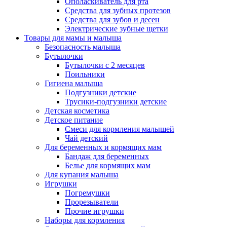
Ополаскиватель для рта
Средства для зубных протезов
Средства для зубов и десен
Электрические зубные щетки
Товары для мамы и малыша
Безопасность малыша
Бутылочки
Бутылочки с 2 месяцев
Поильники
Гигиена малыша
Подгузники детские
Трусики-подгузники детские
Детская косметика
Детское питание
Смеси для кормления малышей
Чай детский
Для беременных и кормящих мам
Бандаж для беременных
Белье для кормящих мам
Для купания малыша
Игрушки
Погремушки
Прорезыватели
Прочие игрушки
Наборы для кормления