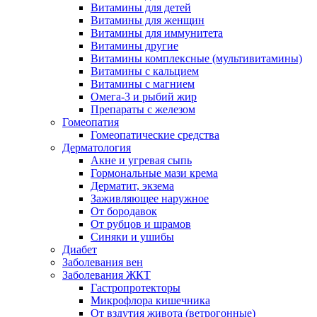
Витамины для детей
Витамины для женщин
Витамины для иммунитета
Витамины другие
Витамины комплексные (мультивитамины)
Витамины с кальцием
Витамины с магнием
Омега-3 и рыбий жир
Препараты с железом
Гомеопатия
Гомеопатические средства
Дерматология
Акне и угревая сыпь
Гормональные мази крема
Дерматит, экзема
Заживляющее наружное
От бородавок
От рубцов и шрамов
Синяки и ушибы
Диабет
Заболевания вен
Заболевания ЖКТ
Гастропротекторы
Микрофлора кишечника
От вздутия живота (ветрогонные)