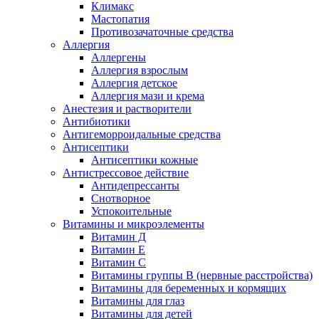
Климакс
Мастопатия
Противозачаточные средства
Аллергия
Аллергены
Аллергия взрослым
Аллергия детское
Аллергия мази и крема
Анестезия и растворители
Антибиотики
Антигеморроидальные средства
Антисептики
Антисептики кожные
Антистрессовое действие
Антидепрессанты
Снотворное
Успокоительные
Витамины и микроэлементы
Витамин Д
Витамин Е
Витамин С
Витамины группы В (нервные расстройства)
Витамины для беременных и кормящих
Витамины для глаз
Витамины для детей