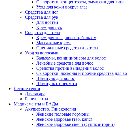
Сыворотки, концентраты, эмульсии для лица
Уход для кожи вокруг глаз
Средства для ног
Средства для рук
Для ногтей
Крем для рук
Средства для тела
Крем для тела, лосьон, бальзам
Массажные крема
Специальные средства для тела
Уход за волосами
Бальзамы, кондиционеры для волос
Лечебные средства для волос
Средства против выпадения волос
Сыворотки, лосьоны и прочие средства для в
Шампунь для волос
Шампунь от перхоти
Летние серии
Для загара
Репелленты
Медикаменты и БАДы
Акушерство. Гинекология
Женские половые гормоны
Женское здоровье (таб, капс)
Женское здоровье свечи (суппозитории)