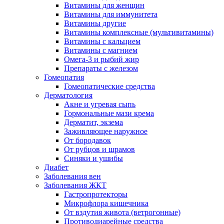
Витамины для женщин
Витамины для иммунитета
Витамины другие
Витамины комплексные (мультивитамины)
Витамины с кальцием
Витамины с магнием
Омега-3 и рыбий жир
Препараты с железом
Гомеопатия
Гомеопатические средства
Дерматология
Акне и угревая сыпь
Гормональные мази крема
Дерматит, экзема
Заживляющее наружное
От бородавок
От рубцов и шрамов
Синяки и ушибы
Диабет
Заболевания вен
Заболевания ЖКТ
Гастропротекторы
Микрофлора кишечника
От вздутия живота (ветрогонные)
Противодиарейные средства