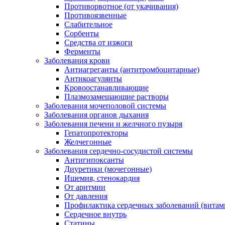
Противорвотное (от укачивания)
Противоязвенные
Слабительное
Сорбенты
Средства от изжоги
Ферменты
Заболевания крови
Антиагреганты (антитромбоцитарные)
Антикоагулянты
Кровоостанавливающие
Плазмозамещающие растворы
Заболевания мочеполовой системы
Заболевания органов дыхания
Заболевания печени и желчного пузыря
Гепатопротекторы
Желчегонные
Заболевания сердечно-сосудистой системы
Антигипоксанты
Диуретики (мочегонные)
Ишемия, стенокардия
От аритмии
От давления
Профилактика сердечных заболеваний (витам
Сердечное внутрь
Статины