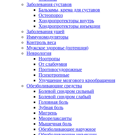
Заболевания суставов
Бальзамы, крема для суставов
Остеопороз
Хондропротекторы внутрь
Хондропротекторы инъекции
Заболевания ушей
Иммуномодуляторы
Контроль веса
Мужское здоровье (потенция)
Неврология
Ноотропы
От слабоумия
Противосудорожные
Психотропные
Улучшение мозгового крообращения
Обезболивающие средства
Болевой синдром сильный
Болевой синдром слабый
Головная боль
Зубная боль
Мигрень
Миорелаксанты
Мышечная боль
Обезболивающее наружное
Обезболивающие инъекции