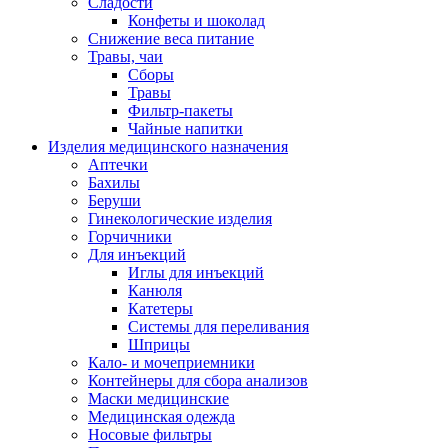
Сладости
Конфеты и шоколад
Снижение веса питание
Травы, чаи
Сборы
Травы
Фильтр-пакеты
Чайные напитки
Изделия медицинского назначения
Аптечки
Бахилы
Беруши
Гинекологические изделия
Горчичники
Для инъекций
Иглы для инъекций
Канюля
Катетеры
Системы для переливания
Шприцы
Кало- и мочеприемники
Контейнеры для сбора анализов
Маски медицинские
Медицинская одежда
Носовые фильтры