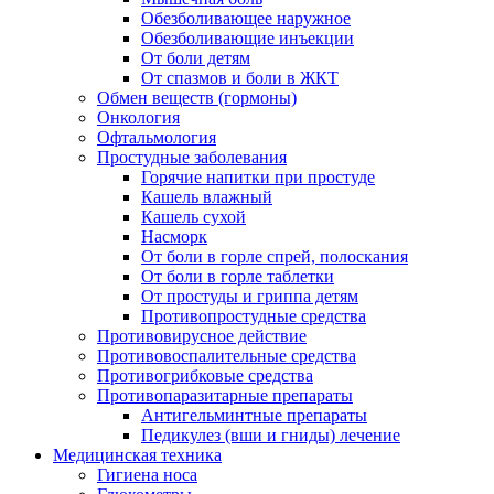
Обезболивающее наружное
Обезболивающие инъекции
От боли детям
От спазмов и боли в ЖКТ
Обмен веществ (гормоны)
Онкология
Офтальмология
Простудные заболевания
Горячие напитки при простуде
Кашель влажный
Кашель сухой
Насморк
От боли в горле спрей, полоскания
От боли в горле таблетки
От простуды и гриппа детям
Противопростудные средства
Противовирусное действие
Противовоспалительные средства
Противогрибковые средства
Противопаразитарные препараты
Антигельминтные препараты
Педикулез (вши и гниды) лечение
Медицинская техника
Гигиена носа