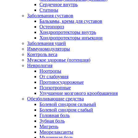
Сердечное внутрь
Статины
Заболевания суставов
Бальзамы, крема для суставов
Остеопороз
Хондропротекторы внутрь
Хондропротекторы инъекции
Заболевания ушей
Иммуномодуляторы
Контроль веса
Мужское здоровье (потенция)
Неврология
Ноотропы
От слабоумия
Противосудорожные
Психотропные
Улучшение мозгового крообращения
Обезболивающие средства
Болевой синдром сильный
Болевой синдром слабый
Головная боль
Зубная боль
Мигрень
Миорелаксанты
Мышечная боль