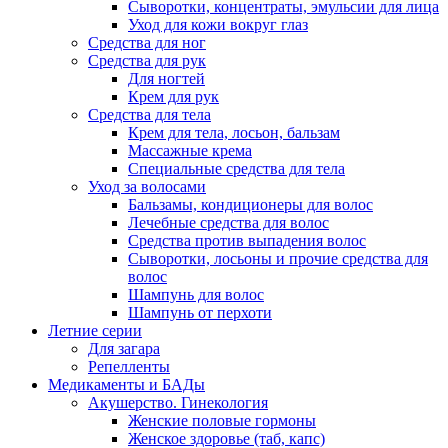
Сыворотки, концентраты, эмульсии для лица
Уход для кожи вокруг глаз
Средства для ног
Средства для рук
Для ногтей
Крем для рук
Средства для тела
Крем для тела, лосьон, бальзам
Массажные крема
Специальные средства для тела
Уход за волосами
Бальзамы, кондиционеры для волос
Лечебные средства для волос
Средства против выпадения волос
Сыворотки, лосьоны и прочие средства для
волос
Шампунь для волос
Шампунь от перхоти
Летние серии
Для загара
Репелленты
Медикаменты и БАДы
Акушерство. Гинекология
Женские половые гормоны
Женское здоровье (таб, капс)