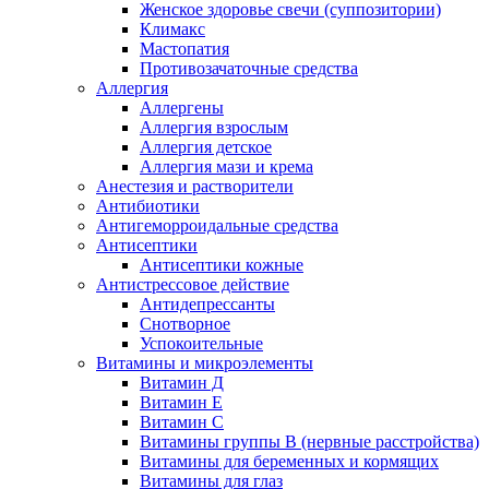
Женское здоровье свечи (суппозитории)
Климакс
Мастопатия
Противозачаточные средства
Аллергия
Аллергены
Аллергия взрослым
Аллергия детское
Аллергия мази и крема
Анестезия и растворители
Антибиотики
Антигеморроидальные средства
Антисептики
Антисептики кожные
Антистрессовое действие
Антидепрессанты
Снотворное
Успокоительные
Витамины и микроэлементы
Витамин Д
Витамин Е
Витамин С
Витамины группы В (нервные расстройства)
Витамины для беременных и кормящих
Витамины для глаз