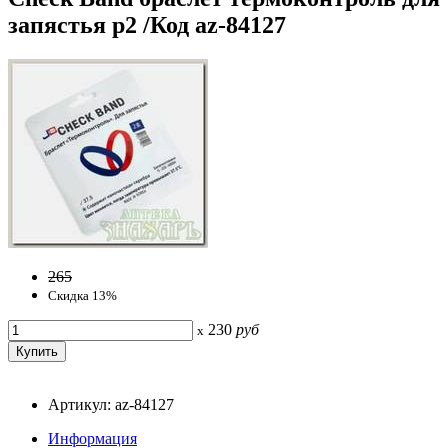
запястья р2 /Код az-84127
265
Скидка 13%
230
руб
x
Артикул: az-84127
Информация