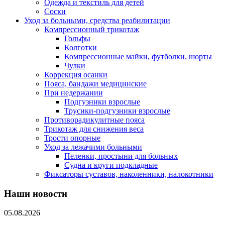
Одежда и текстиль для детей
Соски
Уход за больными, средства реабилитации
Компрессионный трикотаж
Гольфы
Колготки
Компрессионные майки, футболки, шорты
Чулки
Коррекция осанки
Пояса, бандажи медицинские
При недержании
Подгузники взрослые
Трусики-подгузники взрослые
Противорадикулитные пояса
Трикотаж для снижения веса
Трости опорные
Уход за лежачими больными
Пеленки, простыни для больных
Судна и круги подкладные
Фиксаторы суставов, наколенники, налокотники
Наши новости
05.08.2026