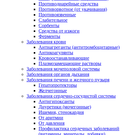
Противодиарейные средства
Противорвотное (от укачивания)
Противоязвенные
Слабительное
Сорбенты
Средства от изжоги
Ферменты
Заболевания крови
Антиагреганты (антитромбоцитарные)
Антикоагулянты
Кровоостанавливающие
Плазмозамещающие растворы
Заболевания мочеполовой системы
Заболевания органов дыхания
Заболевания печени и желчного пузыря
Гепатопротекторы
Желчегонные
Заболевания сердечно-сосудистой системы
Антигипоксанты
Диуретики (мочегонные)
Ишемия, стенокардия
От аритмии
От давления
Профилактика сердечных заболеваний
(витамины, минералы, добавки)