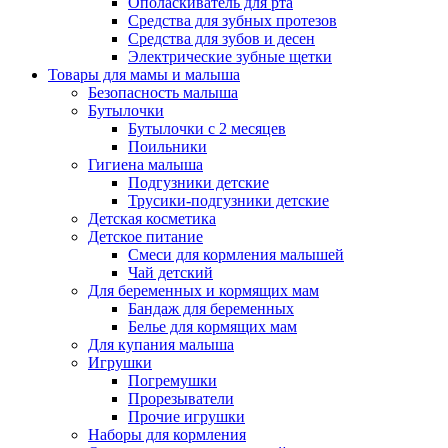
Ополаскиватель для рта
Средства для зубных протезов
Средства для зубов и десен
Электрические зубные щетки
Товары для мамы и малыша
Безопасность малыша
Бутылочки
Бутылочки с 2 месяцев
Поильники
Гигиена малыша
Подгузники детские
Трусики-подгузники детские
Детская косметика
Детское питание
Смеси для кормления малышей
Чай детский
Для беременных и кормящих мам
Бандаж для беременных
Белье для кормящих мам
Для купания малыша
Игрушки
Погремушки
Прорезыватели
Прочие игрушки
Наборы для кормления