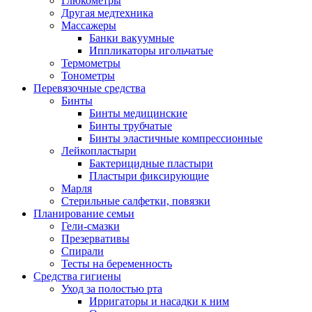
Глюкометры
Другая медтехника
Массажеры
Банки вакуумные
Иппликаторы игольчатые
Термометры
Тонометры
Перевязочные средства
Бинты
Бинты медицинские
Бинты трубчатые
Бинты эластичные компрессионные
Лейкопластыри
Бактерицидные пластыри
Пластыри фиксирующие
Марля
Стерильные салфетки, повязки
Планирование семьи
Гели-смазки
Презервативы
Спирали
Тесты на беременность
Средства гигиены
Уход за полостью рта
Ирригаторы и насадки к ним