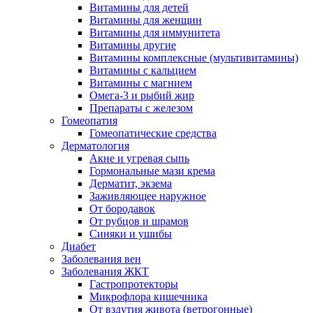
Витамины для детей
Витамины для женщин
Витамины для иммунитета
Витамины другие
Витамины комплексные (мультивитамины)
Витамины с кальцием
Витамины с магнием
Омега-3 и рыбий жир
Препараты с железом
Гомеопатия
Гомеопатические средства
Дерматология
Акне и угревая сыпь
Гормональные мази крема
Дерматит, экзема
Заживляющее наружное
От бородавок
От рубцов и шрамов
Синяки и ушибы
Диабет
Заболевания вен
Заболевания ЖКТ
Гастропротекторы
Микрофлора кишечника
От вздутия живота (ветрогонные)