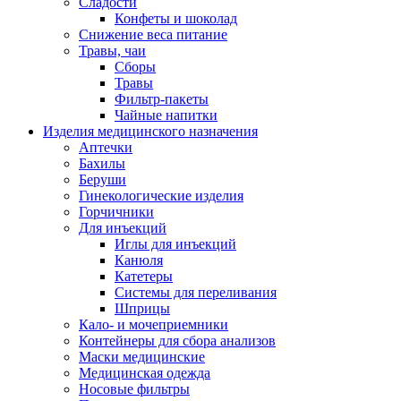
Сладости
Конфеты и шоколад
Снижение веса питание
Травы, чаи
Сборы
Травы
Фильтр-пакеты
Чайные напитки
Изделия медицинского назначения
Аптечки
Бахилы
Беруши
Гинекологические изделия
Горчичники
Для инъекций
Иглы для инъекций
Канюля
Катетеры
Системы для переливания
Шприцы
Кало- и мочеприемники
Контейнеры для сбора анализов
Маски медицинские
Медицинская одежда
Носовые фильтры