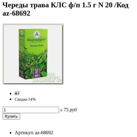
Череды трава КЛС ф/п 1.5 г N 20 /Код
az-68692
87
Скидка 14%
75
руб
x
Артикул: az-68692