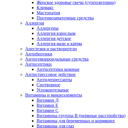
Женское здоровье свечи (суппозитории)
Климакс
Мастопатия
Противозачаточные средства
Аллергия
Аллергены
Аллергия взрослым
Аллергия детское
Аллергия мази и крема
Анестезия и растворители
Антибиотики
Антигеморроидальные средства
Антисептики
Антисептики кожные
Антистрессовое действие
Антидепрессанты
Снотворное
Успокоительные
Витамины и микроэлементы
Витамин Д
Витамин Е
Витамин С
Витамины группы В (нервные расстройства)
Витамины для беременных и кормящих
Витамины для глаз