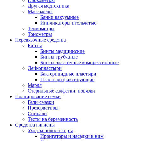
Глюкометры
Другая медтехника
Массажеры
Банки вакуумные
Иппликаторы игольчатые
Термометры
Тонометры
Перевязочные средства
Бинты
Бинты медицинские
Бинты трубчатые
Бинты эластичные компрессионные
Лейкопластыри
Бактерицидные пластыри
Пластыри фиксирующие
Марля
Стерильные салфетки, повязки
Планирование семьи
Гели-смазки
Презервативы
Спирали
Тесты на беременность
Средства гигиены
Уход за полостью рта
Ирригаторы и насадки к ним