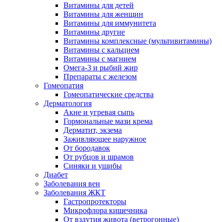
Витамины для детей
Витамины для женщин
Витамины для иммунитета
Витамины другие
Витамины комплексные (мультивитамины)
Витамины с кальцием
Витамины с магнием
Омега-3 и рыбий жир
Препараты с железом
Гомеопатия
Гомеопатические средства
Дерматология
Акне и угревая сыпь
Гормональные мази крема
Дерматит, экзема
Заживляющее наружное
От бородавок
От рубцов и шрамов
Синяки и ушибы
Диабет
Заболевания вен
Заболевания ЖКТ
Гастропротекторы
Микрофлора кишечника
От вздутия живота (ветрогонные)