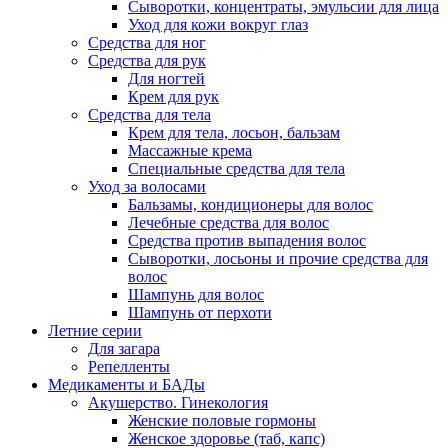
Сыворотки, концентраты, эмульсии для лица
Уход для кожи вокруг глаз
Средства для ног
Средства для рук
Для ногтей
Крем для рук
Средства для тела
Крем для тела, лосьон, бальзам
Массажные крема
Специальные средства для тела
Уход за волосами
Бальзамы, кондиционеры для волос
Лечебные средства для волос
Средства против выпадения волос
Сыворотки, лосьоны и прочие средства для
волос
Шампунь для волос
Шампунь от перхоти
Летние серии
Для загара
Репелленты
Медикаменты и БАДы
Акушерство. Гинекология
Женские половые гормоны
Женское здоровье (таб, капс)