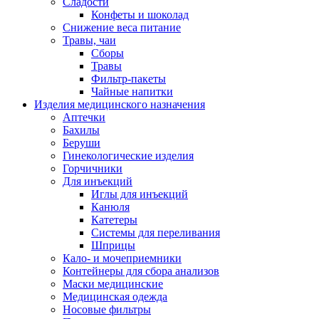
Сладости
Конфеты и шоколад
Снижение веса питание
Травы, чаи
Сборы
Травы
Фильтр-пакеты
Чайные напитки
Изделия медицинского назначения
Аптечки
Бахилы
Беруши
Гинекологические изделия
Горчичники
Для инъекций
Иглы для инъекций
Канюля
Катетеры
Системы для переливания
Шприцы
Кало- и мочеприемники
Контейнеры для сбора анализов
Маски медицинские
Медицинская одежда
Носовые фильтры