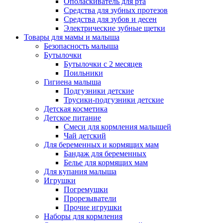
Ополаскиватель для рта
Средства для зубных протезов
Средства для зубов и десен
Электрические зубные щетки
Товары для мамы и малыша
Безопасность малыша
Бутылочки
Бутылочки с 2 месяцев
Поильники
Гигиена малыша
Подгузники детские
Трусики-подгузники детские
Детская косметика
Детское питание
Смеси для кормления малышей
Чай детский
Для беременных и кормящих мам
Бандаж для беременных
Белье для кормящих мам
Для купания малыша
Игрушки
Погремушки
Прорезыватели
Прочие игрушки
Наборы для кормления