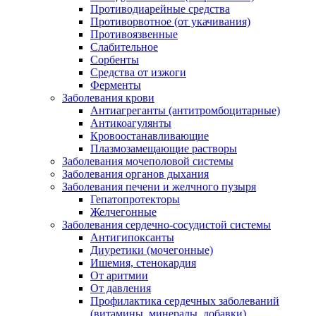
Противодиарейные средства
Противорвотное (от укачивания)
Противоязвенные
Слабительное
Сорбенты
Средства от изжоги
Ферменты
Заболевания крови
Антиагреганты (антитромбоцитарные)
Антикоагулянты
Кровоостанавливающие
Плазмозамещающие растворы
Заболевания мочеполовой системы
Заболевания органов дыхания
Заболевания печени и желчного пузыря
Гепатопротекторы
Желчегонные
Заболевания сердечно-сосудистой системы
Антигипоксанты
Диуретики (мочегонные)
Ишемия, стенокардия
От аритмии
От давления
Профилактика сердечных заболеваний
(витамины, минералы, добавки)