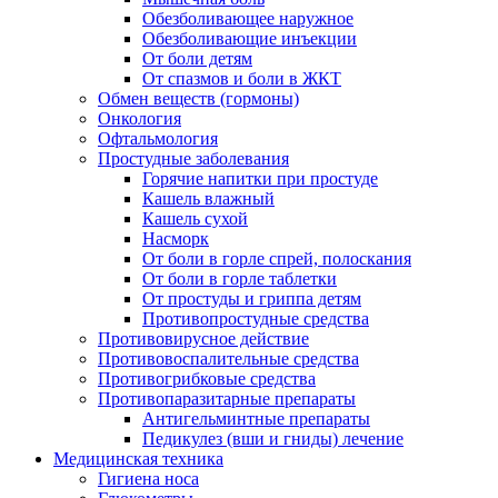
Обезболивающее наружное
Обезболивающие инъекции
От боли детям
От спазмов и боли в ЖКТ
Обмен веществ (гормоны)
Онкология
Офтальмология
Простудные заболевания
Горячие напитки при простуде
Кашель влажный
Кашель сухой
Насморк
От боли в горле спрей, полоскания
От боли в горле таблетки
От простуды и гриппа детям
Противопростудные средства
Противовирусное действие
Противовоспалительные средства
Противогрибковые средства
Противопаразитарные препараты
Антигельминтные препараты
Педикулез (вши и гниды) лечение
Медицинская техника
Гигиена носа