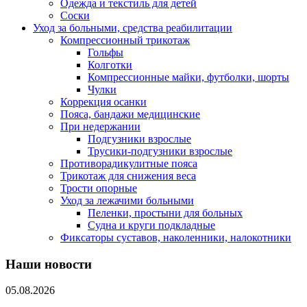
Одежда и текстиль для детей
Соски
Уход за больными, средства реабилитации
Компрессионный трикотаж
Гольфы
Колготки
Компрессионные майки, футболки, шорты
Чулки
Коррекция осанки
Пояса, бандажи медицинские
При недержании
Подгузники взрослые
Трусики-подгузники взрослые
Противорадикулитные пояса
Трикотаж для снижения веса
Трости опорные
Уход за лежачими больными
Пеленки, простыни для больных
Судна и круги подкладные
Фиксаторы суставов, наколенники, налокотники
Наши новости
05.08.2026