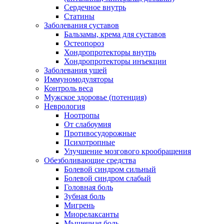
Сердечное внутрь
Статины
Заболевания суставов
Бальзамы, крема для суставов
Остеопороз
Хондропротекторы внутрь
Хондропротекторы инъекции
Заболевания ушей
Иммуномодуляторы
Контроль веса
Мужское здоровье (потенция)
Неврология
Ноотропы
От слабоумия
Противосудорожные
Психотропные
Улучшение мозгового крообращения
Обезболивающие средства
Болевой синдром сильный
Болевой синдром слабый
Головная боль
Зубная боль
Мигрень
Миорелаксанты
Мышечная боль