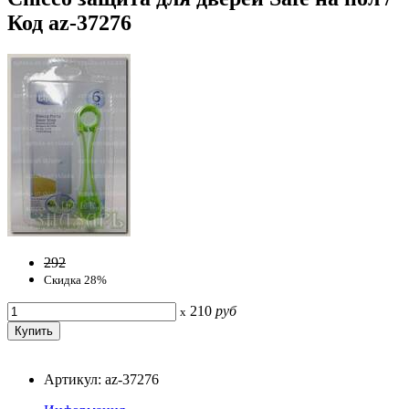
Код az-37276
292
Скидка 28%
210
руб
x
Артикул: az-37276