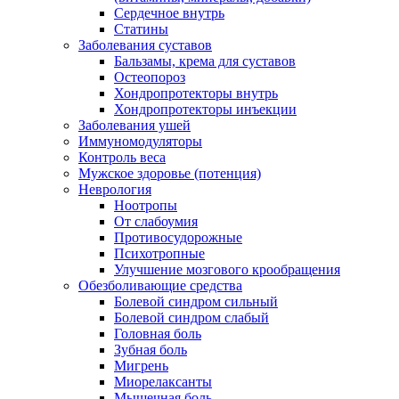
Сердечное внутрь
Статины
Заболевания суставов
Бальзамы, крема для суставов
Остеопороз
Хондропротекторы внутрь
Хондропротекторы инъекции
Заболевания ушей
Иммуномодуляторы
Контроль веса
Мужское здоровье (потенция)
Неврология
Ноотропы
От слабоумия
Противосудорожные
Психотропные
Улучшение мозгового крообращения
Обезболивающие средства
Болевой синдром сильный
Болевой синдром слабый
Головная боль
Зубная боль
Мигрень
Миорелаксанты
Мышечная боль