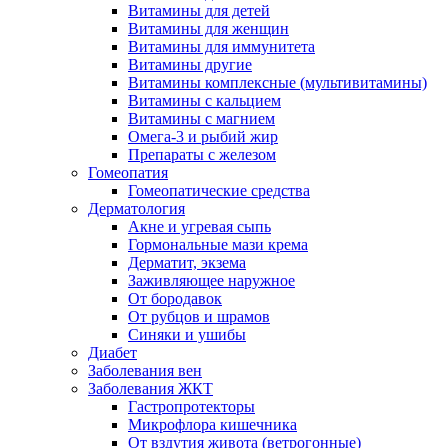
Витамины для детей
Витамины для женщин
Витамины для иммунитета
Витамины другие
Витамины комплексные (мультивитамины)
Витамины с кальцием
Витамины с магнием
Омега-3 и рыбий жир
Препараты с железом
Гомеопатия
Гомеопатические средства
Дерматология
Акне и угревая сыпь
Гормональные мази крема
Дерматит, экзема
Заживляющее наружное
От бородавок
От рубцов и шрамов
Синяки и ушибы
Диабет
Заболевания вен
Заболевания ЖКТ
Гастропротекторы
Микрофлора кишечника
От вздутия живота (ветрогонные)