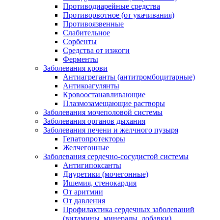
Противодиарейные средства
Противорвотное (от укачивания)
Противоязвенные
Слабительное
Сорбенты
Средства от изжоги
Ферменты
Заболевания крови
Антиагреганты (антитромбоцитарные)
Антикоагулянты
Кровоостанавливающие
Плазмозамещающие растворы
Заболевания мочеполовой системы
Заболевания органов дыхания
Заболевания печени и желчного пузыря
Гепатопротекторы
Желчегонные
Заболевания сердечно-сосудистой системы
Антигипоксанты
Диуретики (мочегонные)
Ишемия, стенокардия
От аритмии
От давления
Профилактика сердечных заболеваний
(витамины, минералы, добавки)