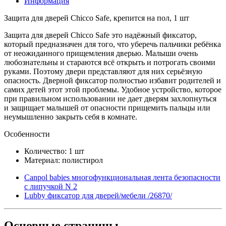
Информация
Защита для дверей Chicco Safe, крепится на пол, 1 шт
Защита для дверей Chicco Safe это надёжный фиксатор,
который предназначен для того, что уберечь пальчики ребёнка
от неожиданного прищемления дверью. Малыши очень
любознательны и стараются всё открыть и потрогать своими
руками. Поэтому двери представляют для них серьёзную
опасность. Дверной фиксатор полностью избавит родителей и
самих детей этот этой проблемы. Удобное устройство, которое
при правильном использовании не дает дверям захлопнуться
и защищает малышей от опасности прищемить пальцы или
неумышленно закрыть себя в комнате.
Особенности
Количество: 1 шт
Материал: полистирол
Canpol babies многофункциональная лента безопасности
с липучкой N 2
Lubby фиксатор для дверей/мебели /26870/
Основные
страницы