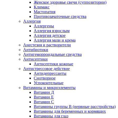
Женское здоровье свечи (суппозитории)
Климакс
Мастопатия
Противозачаточные средства
Аллергия
Аллергены
Аллергия взрослым
Аллергия детское
Аллергия мази и крема
Анестезия и растворители
Антибиотики
Антигеморроидальные средства
Антисептики
Антисептики кожные
Антистрессовое действие
Антидепрессанты
Снотворное
Успокоительные
Витамины и микроэлементы
Витамин Д
Витамин Е
Витамин С
Витамины группы В (нервные расстройства)
Витамины для беременных и кормящих
Витамины для глаз