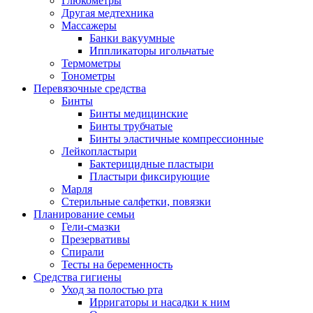
Глюкометры
Другая медтехника
Массажеры
Банки вакуумные
Иппликаторы игольчатые
Термометры
Тонометры
Перевязочные средства
Бинты
Бинты медицинские
Бинты трубчатые
Бинты эластичные компрессионные
Лейкопластыри
Бактерицидные пластыри
Пластыри фиксирующие
Марля
Стерильные салфетки, повязки
Планирование семьи
Гели-смазки
Презервативы
Спирали
Тесты на беременность
Средства гигиены
Уход за полостью рта
Ирригаторы и насадки к ним