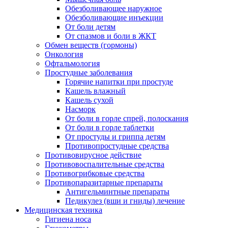
Обезболивающее наружное
Обезболивающие инъекции
От боли детям
От спазмов и боли в ЖКТ
Обмен веществ (гормоны)
Онкология
Офтальмология
Простудные заболевания
Горячие напитки при простуде
Кашель влажный
Кашель сухой
Насморк
От боли в горле спрей, полоскания
От боли в горле таблетки
От простуды и гриппа детям
Противопростудные средства
Противовирусное действие
Противовоспалительные средства
Противогрибковые средства
Противопаразитарные препараты
Антигельминтные препараты
Педикулез (вши и гниды) лечение
Медицинская техника
Гигиена носа