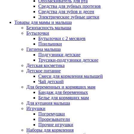
Ополаскиватель для рта
Средства для зубных протезов
Средства для зубов и десен
Электрические зубные щетки
Товары для мамы и малыша
Безопасность малыша
Бутылочки
Бутылочки с 2 месяцев
Поильники
Гигиена малыша
Подгузники детские
Трусики-подгузники детские
Детская косметика
Детское питание
Смеси для кормления малышей
Чай детский
Для беременных и кормящих мам
Бандаж для беременных
Белье для кормящих мам
Для купания малыша
Игрушки
Погремушки
Прорезыватели
Прочие игрушки
Наборы для кормления