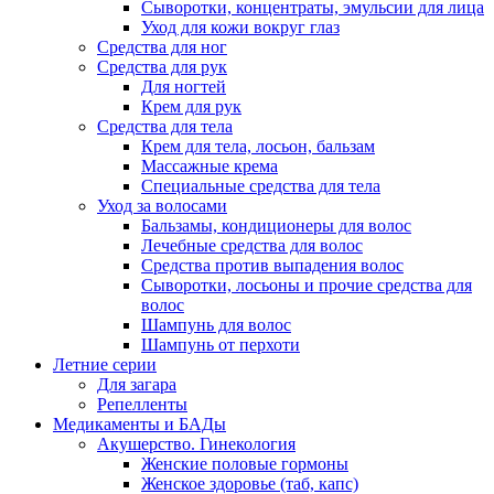
Сыворотки, концентраты, эмульсии для лица
Уход для кожи вокруг глаз
Средства для ног
Средства для рук
Для ногтей
Крем для рук
Средства для тела
Крем для тела, лосьон, бальзам
Массажные крема
Специальные средства для тела
Уход за волосами
Бальзамы, кондиционеры для волос
Лечебные средства для волос
Средства против выпадения волос
Сыворотки, лосьоны и прочие средства для
волос
Шампунь для волос
Шампунь от перхоти
Летние серии
Для загара
Репелленты
Медикаменты и БАДы
Акушерство. Гинекология
Женские половые гормоны
Женское здоровье (таб, капс)