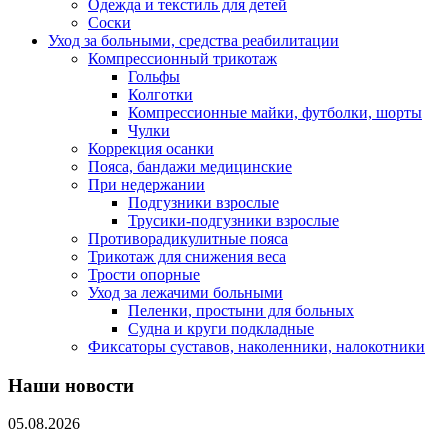
Одежда и текстиль для детей
Соски
Уход за больными, средства реабилитации
Компрессионный трикотаж
Гольфы
Колготки
Компрессионные майки, футболки, шорты
Чулки
Коррекция осанки
Пояса, бандажи медицинские
При недержании
Подгузники взрослые
Трусики-подгузники взрослые
Противорадикулитные пояса
Трикотаж для снижения веса
Трости опорные
Уход за лежачими больными
Пеленки, простыни для больных
Судна и круги подкладные
Фиксаторы суставов, наколенники, налокотники
Наши новости
05.08.2026