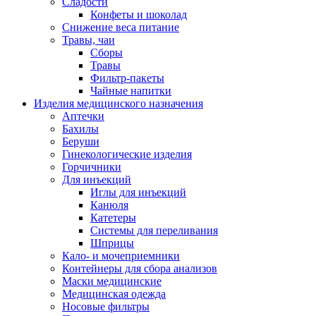
Сладости
Конфеты и шоколад
Снижение веса питание
Травы, чаи
Сборы
Травы
Фильтр-пакеты
Чайные напитки
Изделия медицинского назначения
Аптечки
Бахилы
Беруши
Гинекологические изделия
Горчичники
Для инъекций
Иглы для инъекций
Канюля
Катетеры
Системы для переливания
Шприцы
Кало- и мочеприемники
Контейнеры для сбора анализов
Маски медицинские
Медицинская одежда
Носовые фильтры