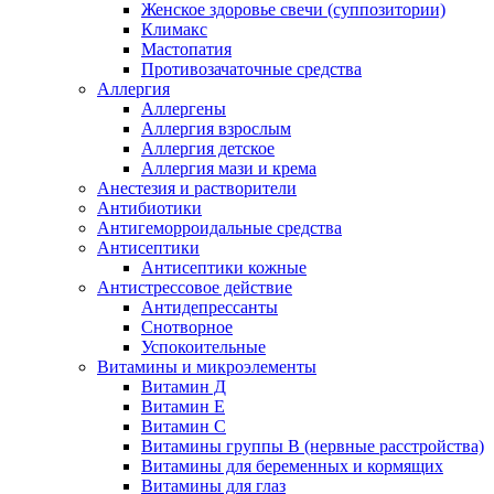
Женское здоровье свечи (суппозитории)
Климакс
Мастопатия
Противозачаточные средства
Аллергия
Аллергены
Аллергия взрослым
Аллергия детское
Аллергия мази и крема
Анестезия и растворители
Антибиотики
Антигеморроидальные средства
Антисептики
Антисептики кожные
Антистрессовое действие
Антидепрессанты
Снотворное
Успокоительные
Витамины и микроэлементы
Витамин Д
Витамин Е
Витамин С
Витамины группы В (нервные расстройства)
Витамины для беременных и кормящих
Витамины для глаз