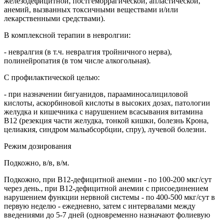
железодефицитной, постгеморрагической, апластической,
анемий, вызванных токсичными веществами и/или
лекарственными средствами).
В комплексной терапии в невролгии:
- невралгия (в т.ч. невралгия тройничного нерва),
полинейропатия (в том числе алкогольная).
С профилактической целью:
- при назначении бигуанидов, парааминосалициловой
кислоты, аскорбиновой кислоты в высоких дозах, патологии
желудка и кишечника с нарушением всасывания витамина
В12 (резекция части желудка, тонкой кишки, болезнь Крона,
целиакия, синдром мальабсорбции, спру), лучевой болезни.
Режим дозирования
Подкожно, в/в, в/м.
Подкожно, при В12-дефицитной анемии - по 100-200 мкг/сут
через день., при В12-дефицитной анемии с присоединением
нарушением функции нервной системы - по 400-500 мкг/сут в
первую неделю - ежедневно, затем с интервалами между
введениями до 5-7 дней (одновременно назначают фолиевую