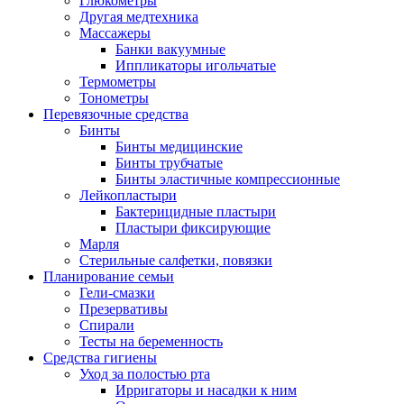
Глюкометры
Другая медтехника
Массажеры
Банки вакуумные
Иппликаторы игольчатые
Термометры
Тонометры
Перевязочные средства
Бинты
Бинты медицинские
Бинты трубчатые
Бинты эластичные компрессионные
Лейкопластыри
Бактерицидные пластыри
Пластыри фиксирующие
Марля
Стерильные салфетки, повязки
Планирование семьи
Гели-смазки
Презервативы
Спирали
Тесты на беременность
Средства гигиены
Уход за полостью рта
Ирригаторы и насадки к ним