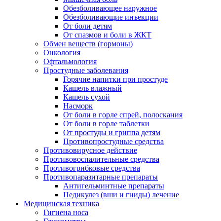
Обезболивающее наружное
Обезболивающие инъекции
От боли детям
От спазмов и боли в ЖКТ
Обмен веществ (гормоны)
Онкология
Офтальмология
Простудные заболевания
Горячие напитки при простуде
Кашель влажный
Кашель сухой
Насморк
От боли в горле спрей, полоскания
От боли в горле таблетки
От простуды и гриппа детям
Противопростудные средства
Противовирусное действие
Противовоспалительные средства
Противогрибковые средства
Противопаразитарные препараты
Антигельминтные препараты
Педикулез (вши и гниды) лечение
Медицинская техника
Гигиена носа