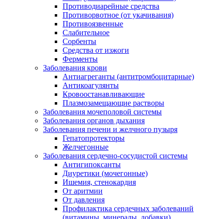
Противодиарейные средства
Противорвотное (от укачивания)
Противоязвенные
Слабительное
Сорбенты
Средства от изжоги
Ферменты
Заболевания крови
Антиагреганты (антитромбоцитарные)
Антикоагулянты
Кровоостанавливающие
Плазмозамещающие растворы
Заболевания мочеполовой системы
Заболевания органов дыхания
Заболевания печени и желчного пузыря
Гепатопротекторы
Желчегонные
Заболевания сердечно-сосудистой системы
Антигипоксанты
Диуретики (мочегонные)
Ишемия, стенокардия
От аритмии
От давления
Профилактика сердечных заболеваний
(витамины, минералы, добавки)