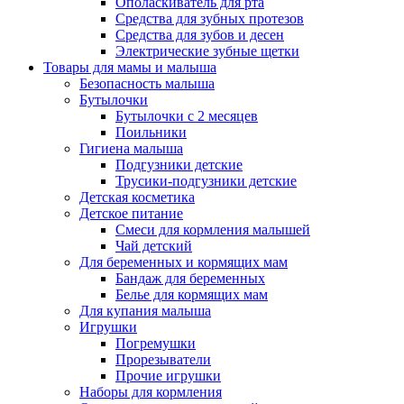
Ополаскиватель для рта
Средства для зубных протезов
Средства для зубов и десен
Электрические зубные щетки
Товары для мамы и малыша
Безопасность малыша
Бутылочки
Бутылочки с 2 месяцев
Поильники
Гигиена малыша
Подгузники детские
Трусики-подгузники детские
Детская косметика
Детское питание
Смеси для кормления малышей
Чай детский
Для беременных и кормящих мам
Бандаж для беременных
Белье для кормящих мам
Для купания малыша
Игрушки
Погремушки
Прорезыватели
Прочие игрушки
Наборы для кормления