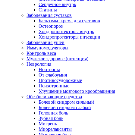
Сердечное внутрь
Статины
Заболевания суставов
Бальзамы, крема для суставов
Остеопороз
Хондропротекторы внутрь
Хондропротекторы инъекции
Заболевания ушей
Иммуномодуляторы
Контроль веса
Мужское здоровье (потенция)
Неврология
Ноотропы
От слабоумия
Противосудорожные
Психотропные
Улучшение мозгового крообращения
Обезболивающие средства
Болевой синдром сильный
Болевой синдром слабый
Головная боль
Зубная боль
Мигрень
Миорелаксанты
Мышечная боль