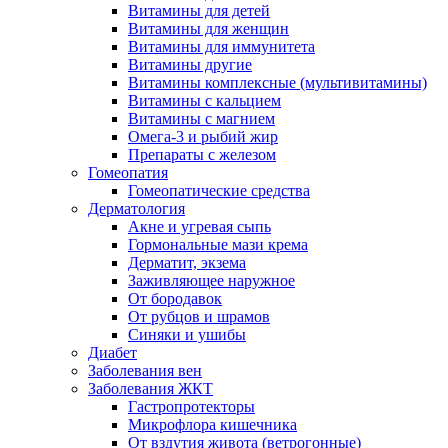
Витамины для детей
Витамины для женщин
Витамины для иммунитета
Витамины другие
Витамины комплексные (мультивитамины)
Витамины с кальцием
Витамины с магнием
Омега-3 и рыбий жир
Препараты с железом
Гомеопатия
Гомеопатические средства
Дерматология
Акне и угревая сыпь
Гормональные мази крема
Дерматит, экзема
Заживляющее наружное
От бородавок
От рубцов и шрамов
Синяки и ушибы
Диабет
Заболевания вен
Заболевания ЖКТ
Гастропротекторы
Микрофлора кишечника
От вздутия живота (ветрогонные)