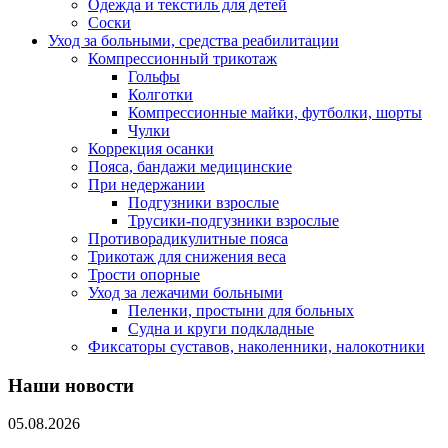
Одежда и текстиль для детей
Соски
Уход за больными, средства реабилитации
Компрессионный трикотаж
Гольфы
Колготки
Компрессионные майки, футболки, шорты
Чулки
Коррекция осанки
Пояса, бандажи медицинские
При недержании
Подгузники взрослые
Трусики-подгузники взрослые
Противорадикулитные пояса
Трикотаж для снижения веса
Трости опорные
Уход за лежачими больными
Пеленки, простыни для больных
Судна и круги подкладные
Фиксаторы суставов, наколенники, налокотники
Наши новости
05.08.2026