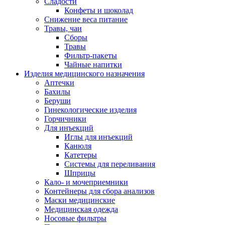
Сладости
Конфеты и шоколад
Снижение веса питание
Травы, чаи
Сборы
Травы
Фильтр-пакеты
Чайные напитки
Изделия медицинского назначения
Аптечки
Бахилы
Беруши
Гинекологические изделия
Горчичники
Для инъекций
Иглы для инъекций
Канюля
Катетеры
Системы для переливания
Шприцы
Кало- и мочеприемники
Контейнеры для сбора анализов
Маски медицинские
Медицинская одежда
Носовые фильтры