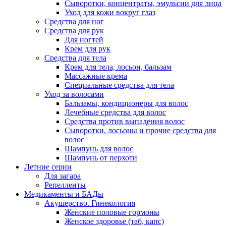
Сыворотки, концентраты, эмульсии для лица
Уход для кожи вокруг глаз
Средства для ног
Средства для рук
Для ногтей
Крем для рук
Средства для тела
Крем для тела, лосьон, бальзам
Массажные крема
Специальные средства для тела
Уход за волосами
Бальзамы, кондиционеры для волос
Лечебные средства для волос
Средства против выпадения волос
Сыворотки, лосьоны и прочие средства для
волос
Шампунь для волос
Шампунь от перхоти
Летние серии
Для загара
Репелленты
Медикаменты и БАДы
Акушерство. Гинекология
Женские половые гормоны
Женское здоровье (таб, капс)