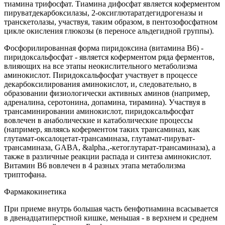
тиамина трифосфат. Тиамина дифосфат является коферментом
пируватдекарбоксилазы, 2-оксиглютаратдегидрогеназы и
транскетолазы, участвуя, таким образом, в пентозофосфатном
цикле окисления глюкозы (в переносе альдегидной группы).
Фосфорилированная форма пиридоксина (витамина В6) -
пиридоксальфосфат - является коферментом ряда ферментов,
влияющих на все этапы неокислительного метаболизма
аминокислот. Пиридоксальфосфат участвует в процессе
декарбоксилирования аминокислот, и, следовательно, в
образовании физиологически активных аминов (например,
адреналина, серотонина, допамина, тирамина). Участвуя в
трансаминировании аминокислот, пиридоксальфосфат
вовлечен в анаболические и катаболические процессы
(например, являясь коферментом таких трансаминаз, как
глутамат-оксалоцетат-трансаминаза, глутамат-пируват-
трансаминаза, GABA, &alpha.,-кетоглутарат-трансаминаза), а
также в различные реакции распада и синтеза аминокислот.
Витамин В6 вовлечен в 4 разных этапа метаболизма
триптофана.
Фармакокинетика
При приеме внутрь большая часть бенфотиамина всасывается
в двенадцатиперстной кишке, меньшая - в верхнем и среднем