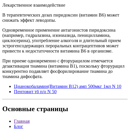
Лекарственное взаимодействие
В терапевтических дозах пиридоксин (витамин В6) может
снижать эффект леводопы.
Одновременное применение антагонистов пиридоксина
(например, гидралазина, изониазида, пеницилламина,
циклосерина), употребление алкоголя и длительный прием
эстрогенсодержащих пероральных контрацептивов может
привести к недостаточности витамина В6 в организме.
При приеме одновременно с фторурацилом отмечается
дезактивация тиамина (витамина В1), поскольку фторурацил
конкурентно подавляет фосфорилирование тиамина до
тиамина дифосфата.
Цианокобаламин(Витамин В12) амп 500мкг 1мл N 10
Пентовит тб п/о N 50
Основные
страницы
Главная
Блог