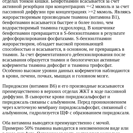
отделах тонкой кишки. Бенфотиамин всасывается за счет
активной резорбции при концентрациях =<2 мкмоль и за счет
пассивной диффузии при концентрациях >=2 мкмоль. Являясь
жирорастворимым производным тиамина (витамина В1),
бенфотиамин всасывается быстрее и более полно, чем
водорастворимый тиамина гидрохлорид. В кишечнике
бенфотиамин превращается в S-бензоилтиамин в результате
дефосфорилирования фосфатазами. S-бензоилтиамин
жирорастворим, обладает высокой проникающей
способностью и всасывается, в основном, не превращаясь в
тиамин. За счет ферментативного дебензоилирования после
всасывания образуется тиамин и биологически активные
коферменты тиамина дифосфат и тиамина трифосфат.
Особенно высокие уровни данных коферментов наблюдаются
в крови, печени, почках, мышцах и головном мозге.
Пиридоксин (витамин В6) и его производные всасываются
преимущественно в верхних отделах ЖКТ в ходе пассивной
диффузии. В сыворотке крови пиридоксальфосфат и
пиридоксаль связаны с альбумином. Перед проникновением
через клеточную мембрану пиридоксальфосфат, связанный с
альбумином, гидролизуется ЩФ с образованием пиридоксаля.
Оба витамина выводятся преимущественно с мочой.
Примерно 50% тиамина выводится в неизмененном виде или