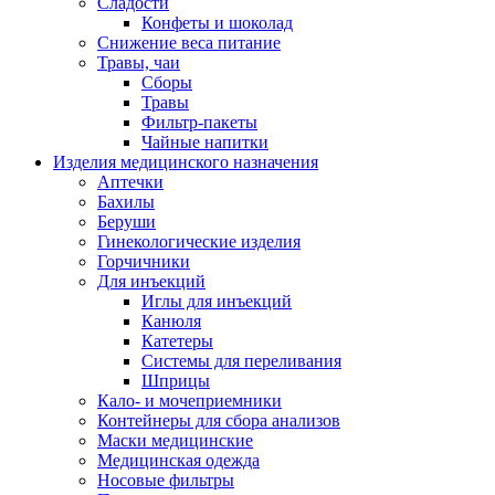
Сладости
Конфеты и шоколад
Снижение веса питание
Травы, чаи
Сборы
Травы
Фильтр-пакеты
Чайные напитки
Изделия медицинского назначения
Аптечки
Бахилы
Беруши
Гинекологические изделия
Горчичники
Для инъекций
Иглы для инъекций
Канюля
Катетеры
Системы для переливания
Шприцы
Кало- и мочеприемники
Контейнеры для сбора анализов
Маски медицинские
Медицинская одежда
Носовые фильтры