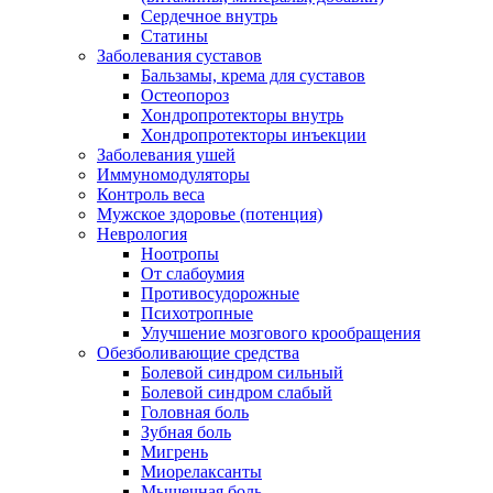
Сердечное внутрь
Статины
Заболевания суставов
Бальзамы, крема для суставов
Остеопороз
Хондропротекторы внутрь
Хондропротекторы инъекции
Заболевания ушей
Иммуномодуляторы
Контроль веса
Мужское здоровье (потенция)
Неврология
Ноотропы
От слабоумия
Противосудорожные
Психотропные
Улучшение мозгового крообращения
Обезболивающие средства
Болевой синдром сильный
Болевой синдром слабый
Головная боль
Зубная боль
Мигрень
Миорелаксанты
Мышечная боль