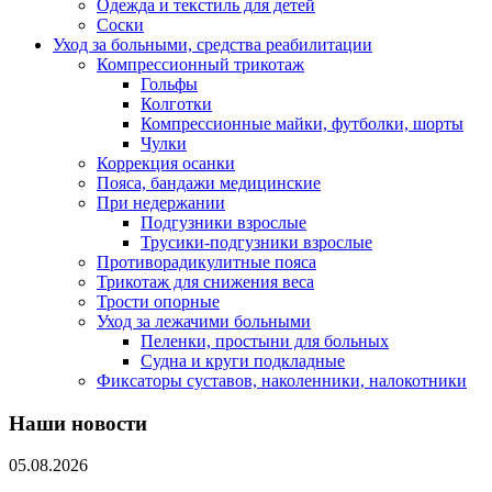
Одежда и текстиль для детей
Соски
Уход за больными, средства реабилитации
Компрессионный трикотаж
Гольфы
Колготки
Компрессионные майки, футболки, шорты
Чулки
Коррекция осанки
Пояса, бандажи медицинские
При недержании
Подгузники взрослые
Трусики-подгузники взрослые
Противорадикулитные пояса
Трикотаж для снижения веса
Трости опорные
Уход за лежачими больными
Пеленки, простыни для больных
Судна и круги подкладные
Фиксаторы суставов, наколенники, налокотники
Наши новости
05.08.2026