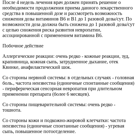
После 4 недель лечения врач должен принять решение о
необходимости продолжения приема данного лекарственного
средства в повышенной дозе и рассмотреть возможность
снижения дозы витаминов В6 и В1 до 1 разовой дозы/сут. По
возможности доза должна быть снижена до 1 разовой дозы/сут
с целью снижения риска развития невропатии,
ассоциированной с применением витамина В6.
Побочное действие
Аллергические реакции: очень редко - кожные реакции, зуд,
крапивница, кожная сыпь, затрудненное дыхание, отек
Квинке, анафилактический шок.
Со стороны нервной системы: в отдельных случаях - головная
боль., частота неизвестна (единичные спонтанные сообщения)
- периферическая сенсорная невропатия при длительном
применении препарата (более 6 месяцев).
Со стороны пищеварительной системы: очень редко -
тошнота.
Со стороны кожи и подкожно-жировой клетчатки: частота
неизвестна (единичные спонтанные сообщения) - угревая
сыпь, повышенное потоотделение.