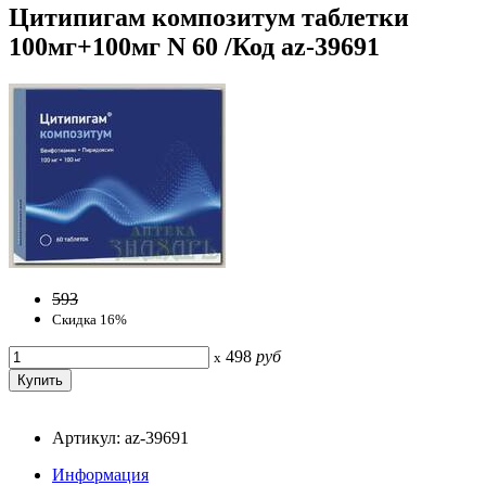
Цитипигам композитум таблетки
100мг+100мг N 60 /Код az-39691
593
Скидка 16%
498
руб
x
Артикул: az-39691
Информация