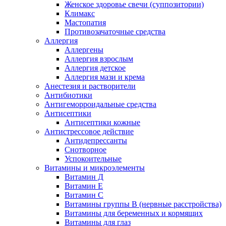
Женское здоровье свечи (суппозитории)
Климакс
Мастопатия
Противозачаточные средства
Аллергия
Аллергены
Аллергия взрослым
Аллергия детское
Аллергия мази и крема
Анестезия и растворители
Антибиотики
Антигеморроидальные средства
Антисептики
Антисептики кожные
Антистрессовое действие
Антидепрессанты
Снотворное
Успокоительные
Витамины и микроэлементы
Витамин Д
Витамин Е
Витамин С
Витамины группы В (нервные расстройства)
Витамины для беременных и кормящих
Витамины для глаз