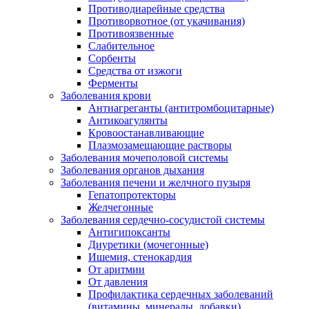
Противодиарейные средства
Противорвотное (от укачивания)
Противоязвенные
Слабительное
Сорбенты
Средства от изжоги
Ферменты
Заболевания крови
Антиагреганты (антитромбоцитарные)
Антикоагулянты
Кровоостанавливающие
Плазмозамещающие растворы
Заболевания мочеполовой системы
Заболевания органов дыхания
Заболевания печени и желчного пузыря
Гепатопротекторы
Желчегонные
Заболевания сердечно-сосудистой системы
Антигипоксанты
Диуретики (мочегонные)
Ишемия, стенокардия
От аритмии
От давления
Профилактика сердечных заболеваний
(витамины, минералы, добавки)