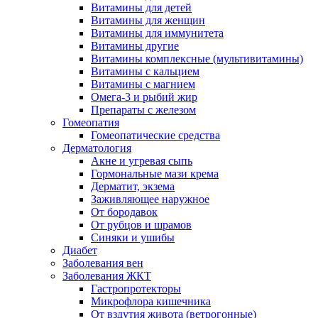
Витамины для детей
Витамины для женщин
Витамины для иммунитета
Витамины другие
Витамины комплексные (мультивитамины)
Витамины с кальцием
Витамины с магнием
Омега-3 и рыбий жир
Препараты с железом
Гомеопатия
Гомеопатические средства
Дерматология
Акне и угревая сыпь
Гормональные мази крема
Дерматит, экзема
Заживляющее наружное
От бородавок
От рубцов и шрамов
Синяки и ушибы
Диабет
Заболевания вен
Заболевания ЖКТ
Гастропротекторы
Микрофлора кишечника
От вздутия живота (ветрогонные)