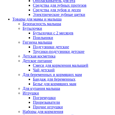
Ополаскиватель для рта
Средства для зубных протезов
Средства для зубов и десен
Электрические зубные щетки
Товары для мамы и малыша
Безопасность малыша
Бутылочки
Бутылочки с 2 месяцев
Поильники
Гигиена малыша
Подгузники детские
Трусики-подгузники детские
Детская косметика
Детское питание
Смеси для кормления малышей
Чай детский
Для беременных и кормящих мам
Бандаж для беременных
Белье для кормящих мам
Для купания малыша
Игрушки
Погремушки
Прорезыватели
Прочие игрушки
Наборы для кормления