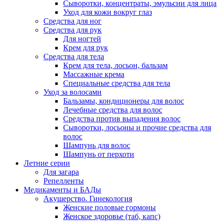
Сыворотки, концентраты, эмульсии для лица
Уход для кожи вокруг глаз
Средства для ног
Средства для рук
Для ногтей
Крем для рук
Средства для тела
Крем для тела, лосьон, бальзам
Массажные крема
Специальные средства для тела
Уход за волосами
Бальзамы, кондиционеры для волос
Лечебные средства для волос
Средства против выпадения волос
Сыворотки, лосьоны и прочие средства для
волос
Шампунь для волос
Шампунь от перхоти
Летние серии
Для загара
Репелленты
Медикаменты и БАДы
Акушерство. Гинекология
Женские половые гормоны
Женское здоровье (таб, капс)