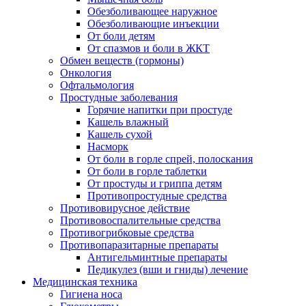
Обезболивающее наружное
Обезболивающие инъекции
От боли детям
От спазмов и боли в ЖКТ
Обмен веществ (гормоны)
Онкология
Офтальмология
Простудные заболевания
Горячие напитки при простуде
Кашель влажный
Кашель сухой
Насморк
От боли в горле спрей, полоскания
От боли в горле таблетки
От простуды и гриппа детям
Противопростудные средства
Противовирусное действие
Противовоспалительные средства
Противогрибковые средства
Противопаразитарные препараты
Антигельминтные препараты
Педикулез (вши и гниды) лечение
Медицинская техника
Гигиена носа