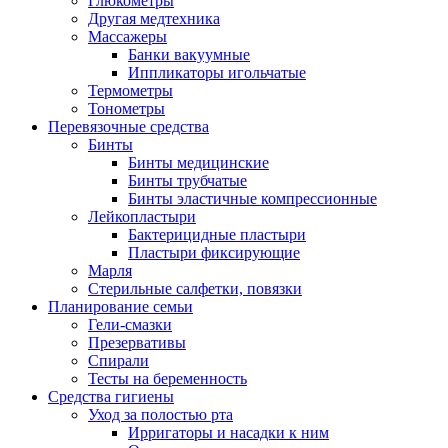
Глюкометры
Другая медтехника
Массажеры
Банки вакуумные
Иппликаторы игольчатые
Термометры
Тонометры
Перевязочные средства
Бинты
Бинты медицинские
Бинты трубчатые
Бинты эластичные компрессионные
Лейкопластыри
Бактерицидные пластыри
Пластыри фиксирующие
Марля
Стерильные салфетки, повязки
Планирование семьи
Гели-смазки
Презервативы
Спирали
Тесты на беременность
Средства гигиены
Уход за полостью рта
Ирригаторы и насадки к ним