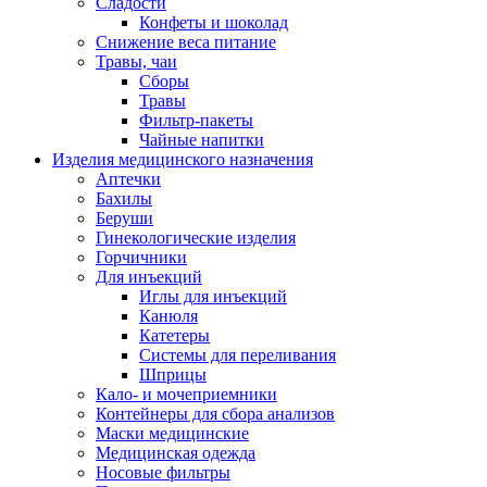
Сладости
Конфеты и шоколад
Снижение веса питание
Травы, чаи
Сборы
Травы
Фильтр-пакеты
Чайные напитки
Изделия медицинского назначения
Аптечки
Бахилы
Беруши
Гинекологические изделия
Горчичники
Для инъекций
Иглы для инъекций
Канюля
Катетеры
Системы для переливания
Шприцы
Кало- и мочеприемники
Контейнеры для сбора анализов
Маски медицинские
Медицинская одежда
Носовые фильтры