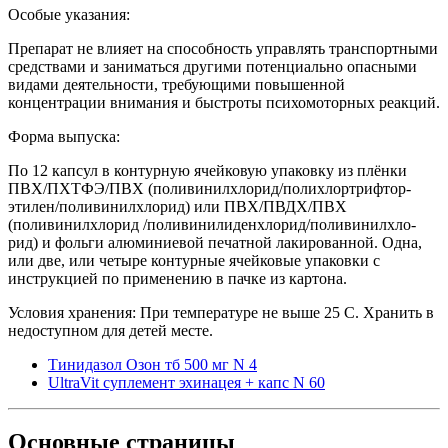
Особые указания:
Препарат не влияет на способность управлять транспортными
средствами и заниматься другими потенциально опасными
видами деятельности, требующими повышенной
концентрации внимания и быстроты психомоторных реакций.
Форма выпуска:
По 12 капсул в контурную ячейковую упаковку из плёнки
ПВХ/ПХТФЭ/ПВХ (поливинилхлорид/полихлортрифтор-
этилен/поливинилхлорид) или ПВХ/ПВДХ/ПВХ
(поливинилхлорид /поливинилиденхлорид/поливинилхло-
рид) и фольги алюминиевой печатной лакированной. Одна,
или две, или четыре контурные ячейковые упаковки с
инструкцией по применению в пачке из картона.
Условия хранения: При температуре не выше 25 С. Хранить в
недоступном для детей месте.
Тинидазол Озон тб 500 мг N 4
UltraVit суплемент эхинацея + капс N 60
Основные
страницы