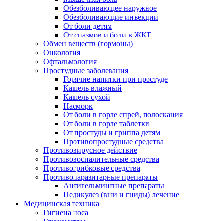
Обезболивающее наружное
Обезболивающие инъекции
От боли детям
От спазмов и боли в ЖКТ
Обмен веществ (гормоны)
Онкология
Офтальмология
Простудные заболевания
Горячие напитки при простуде
Кашель влажный
Кашель сухой
Насморк
От боли в горле спрей, полоскания
От боли в горле таблетки
От простуды и гриппа детям
Противопростудные средства
Противовирусное действие
Противовоспалительные средства
Противогрибковые средства
Противопаразитарные препараты
Антигельминтные препараты
Педикулез (вши и гниды) лечение
Медицинская техника
Гигиена носа