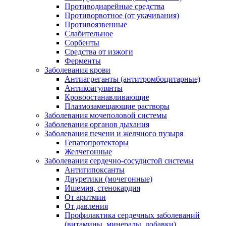
Противодиарейные средства
Противорвотное (от укачивания)
Противоязвенные
Слабительное
Сорбенты
Средства от изжоги
Ферменты
Заболевания крови
Антиагреганты (антитромбоцитарные)
Антикоагулянты
Кровоостанавливающие
Плазмозамещающие растворы
Заболевания мочеполовой системы
Заболевания органов дыхания
Заболевания печени и желчного пузыря
Гепатопротекторы
Желчегонные
Заболевания сердечно-сосудистой системы
Антигипоксанты
Диуретики (мочегонные)
Ишемия, стенокардия
От аритмии
От давления
Профилактика сердечных заболеваний
(витамины, минералы, добавки)