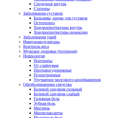
Сердечное внутрь
Статины
Заболевания суставов
Бальзамы, крема для суставов
Остеопороз
Хондропротекторы внутрь
Хондропротекторы инъекции
Заболевания ушей
Иммуномодуляторы
Контроль веса
Мужское здоровье (потенция)
Неврология
Ноотропы
От слабоумия
Противосудорожные
Психотропные
Улучшение мозгового крообращения
Обезболивающие средства
Болевой синдром сильный
Болевой синдром слабый
Головная боль
Зубная боль
Мигрень
Миорелаксанты
Мышечная боль