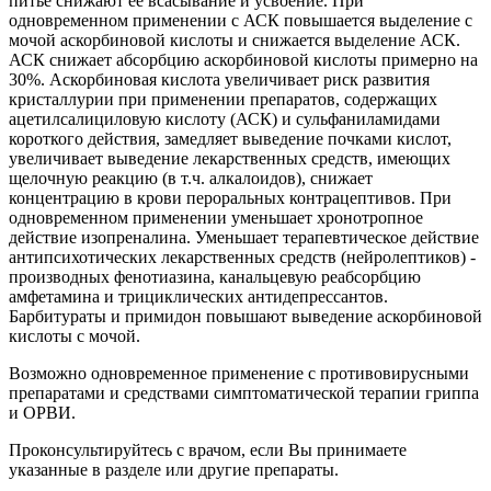
питье снижают ее всасывание и усвоение. При
одновременном применении с АСК повышается выделение с
мочой аскорбиновой кислоты и снижается выделение АСК.
АСК снижает абсорбцию аскорбиновой кислоты примерно на
30%. Аскорбиновая кислота увеличивает риск развития
кристаллурии при применении препаратов, содержащих
ацетилсалициловую кислоту (АСК) и сульфаниламидами
короткого действия, замедляет выведение почками кислот,
увеличивает выведение лекарственных средств, имеющих
щелочную реакцию (в т.ч. алкалоидов), снижает
концентрацию в крови пероральных контрацептивов. При
одновременном применении уменьшает хронотропное
действие изопреналина. Уменьшает терапевтическое действие
антипсихотических лекарственных средств (нейролептиков) -
производных фенотиазина, канальцевую реабсорбцию
амфетамина и трициклических антидепрессантов.
Барбитураты и примидон повышают выведение аскорбиновой
кислоты с мочой.
Возможно одновременное применение с противовирусными
препаратами и средствами симптоматической терапии гриппа
и ОРВИ.
Проконсультируйтесь с врачом, если Вы принимаете
указанные в разделе или другие препараты.