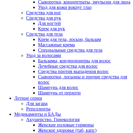
Сыворотки, концентраты, эмульсии для лица
Уход для кожи вокруг глаз
Средства для ног
Средства для рук
Для ногтей
Крем для рук
Средства для тела
Крем для тела, лосьон, бальзам
Массажные крема
Специальные средства для тела
Уход за волосами
Бальзамы, кондиционеры для волос
Лечебные средства для волос
Средства против выпадения волос
Сыворотки, лосьоны и прочие средства для
волос
Шампунь для волос
Шампунь от перхоти
Летние серии
Для загара
Репелленты
Медикаменты и БАДы
Акушерство. Гинекология
Женские половые гормоны
Женское здоровье (таб, капс)