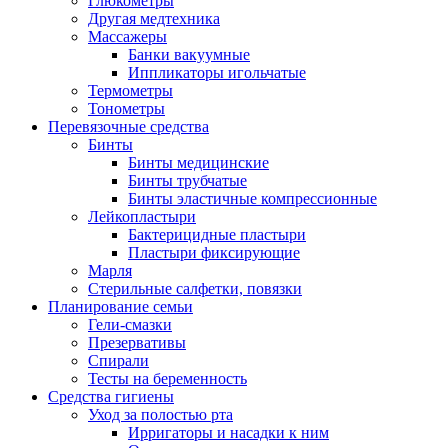
Глюкометры
Другая медтехника
Массажеры
Банки вакуумные
Иппликаторы игольчатые
Термометры
Тонометры
Перевязочные средства
Бинты
Бинты медицинские
Бинты трубчатые
Бинты эластичные компрессионные
Лейкопластыри
Бактерицидные пластыри
Пластыри фиксирующие
Марля
Стерильные салфетки, повязки
Планирование семьи
Гели-смазки
Презервативы
Спирали
Тесты на беременность
Средства гигиены
Уход за полостью рта
Ирригаторы и насадки к ним