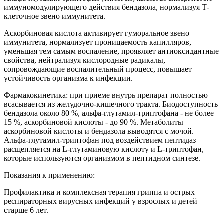
иммуномодулирующего действия бендазола, нормализуя Т-
клеточное звено иммунитета.
Аскорбиновая кислота активирует гуморальное звено
иммунитета, нормализует проницаемость капилляров,
уменьшая тем самым воспаление, проявляет антиоксидантные
свойства, нейтрализуя кислородные радикалы,
сопровождающие воспалительный процесс, повышает
устойчивость организма к инфекции.
Фармакокинетика: при приеме внутрь препарат полностью
всасывается из желудочно-кишечного тракта. Биодоступность
бендазола около 80 %, альфа-глутамил-триптофана - не более
15 %, аскорбиновой кислоты - до 90 %. Метаболиты
аскорбиновой кислоты и бендазола выводятся с мочой.
Альфа-глутамил-триптофан под воздействием пептидаз
расщепляется на L-глутаминовую кислоту и L-триптофан,
которые используются организмом в пептидном синтезе.
Показания к применению:
Профилактика и комплексная терапия гриппа и острых
респираторных вирусных инфекций у взрослых и детей
старше 6 лет.