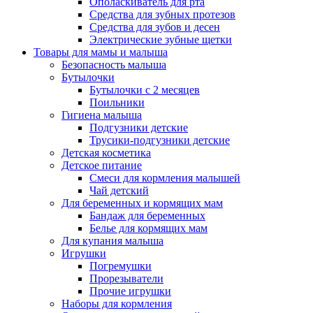
Ополаскиватель для рта
Средства для зубных протезов
Средства для зубов и десен
Электрические зубные щетки
Товары для мамы и малыша
Безопасность малыша
Бутылочки
Бутылочки с 2 месяцев
Поильники
Гигиена малыша
Подгузники детские
Трусики-подгузники детские
Детская косметика
Детское питание
Смеси для кормления малышей
Чай детский
Для беременных и кормящих мам
Бандаж для беременных
Белье для кормящих мам
Для купания малыша
Игрушки
Погремушки
Прорезыватели
Прочие игрушки
Наборы для кормления