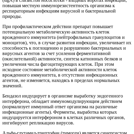
(slgA) в слизистой носоглотки - входных воротах инфекции,
повышая местную иммунорезистентность организма к
респираторным инфекциям вирусной и бактериальной
природы.
При профилактическом действии препарат повышает
потенциальную метаболическую активность клеток
врожденного иммунитета (нейтрофильных гранулоцитов и
моноцитов), что, в случае развития инфекции, увеличивает их
способность к поглощению и разрушению бактериальных и
вирусных агентов за счет усиления ферментативной
(окислительной) активности, синтеза катионных белков и
увеличения числа фагоцитирующих клеток. При этом
исходное состояние метаболической активности клеток
врожденного иммунитета, в отсутствии инфекционных
агентов, не изменяется, находясь в пределах нормальных
значений.
Бендазол индуцирует в организме выработку эндогенного
интерферона, обладает иммуномодулирующим действием
(нормализует иммунный ответ организма на различные
инфекционные агенты). Ферменты, выработка которых
индуцируется интерфероном в клетках различных органов,
ингибируют репликацию вирусов.
Альфа-глутамил-триптофан (тимоген) является синергистом