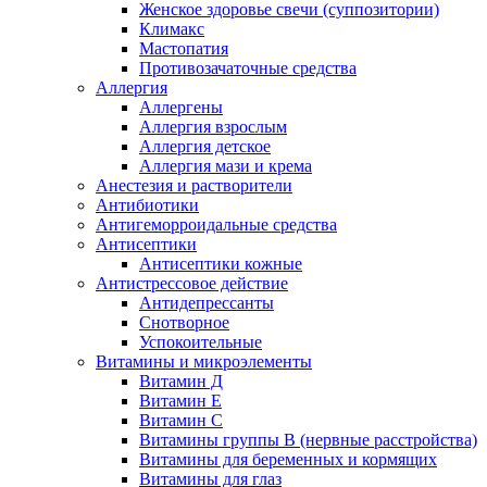
Женское здоровье свечи (суппозитории)
Климакс
Мастопатия
Противозачаточные средства
Аллергия
Аллергены
Аллергия взрослым
Аллергия детское
Аллергия мази и крема
Анестезия и растворители
Антибиотики
Антигеморроидальные средства
Антисептики
Антисептики кожные
Антистрессовое действие
Антидепрессанты
Снотворное
Успокоительные
Витамины и микроэлементы
Витамин Д
Витамин Е
Витамин С
Витамины группы В (нервные расстройства)
Витамины для беременных и кормящих
Витамины для глаз