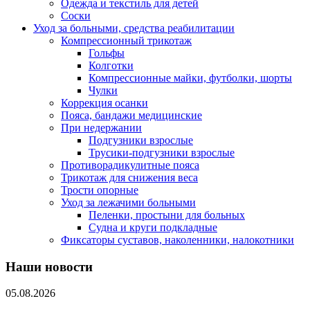
Одежда и текстиль для детей
Соски
Уход за больными, средства реабилитации
Компрессионный трикотаж
Гольфы
Колготки
Компрессионные майки, футболки, шорты
Чулки
Коррекция осанки
Пояса, бандажи медицинские
При недержании
Подгузники взрослые
Трусики-подгузники взрослые
Противорадикулитные пояса
Трикотаж для снижения веса
Трости опорные
Уход за лежачими больными
Пеленки, простыни для больных
Судна и круги подкладные
Фиксаторы суставов, наколенники, налокотники
Наши новости
05.08.2026