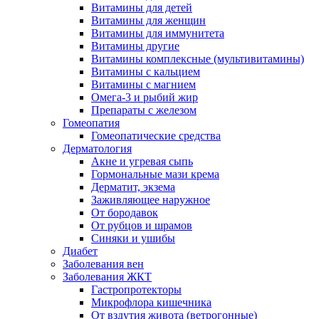
Витамины для детей
Витамины для женщин
Витамины для иммунитета
Витамины другие
Витамины комплексные (мультивитамины)
Витамины с кальцием
Витамины с магнием
Омега-3 и рыбий жир
Препараты с железом
Гомеопатия
Гомеопатические средства
Дерматология
Акне и угревая сыпь
Гормональные мази крема
Дерматит, экзема
Заживляющее наружное
От бородавок
От рубцов и шрамов
Синяки и ушибы
Диабет
Заболевания вен
Заболевания ЖКТ
Гастропротекторы
Микрофлора кишечника
От вздутия живота (ветрогонные)