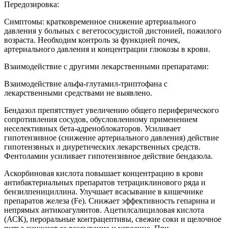
Передозировка:
Симптомы: кратковременное снижение артериального
давления у больных с вегетососудистой дистонией, пожилого
возраста. Необходим контроль за функцией почек,
артериального давления и концентрации глюкозы в крови.
Взаимодействие с другими лекарственными препаратами:
Взаимодействие альфа-глутамил-триптофана с
лекарственными средствами не выявлено.
Бендазол препятствует увеличению общего периферического
сопротивления сосудов, обусловленному применением
неселективных бета-адреноблокаторов. Усиливает
гипотензивное (снижение артериального давления) действие
гипотензвных и диуретических лекарственных средств.
Фентоламин усиливает гипотензивное действие бендазола.
Аскорбиновая кислота повышает концентрацию в крови
антибактериальных препаратов тетрациклинового ряда и
бензилпенициллина. Улучшает всасывание в кишечнике
препаратов железа (Fe). Снижает эффективность гепарина и
непрямых антикоагулянтов. Ацетилсалициловая кислота
(АСК), пероральные контрацептивы, свежие соки и щелочное