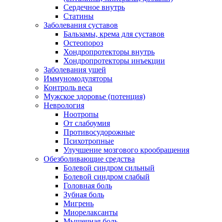
Сердечное внутрь
Статины
Заболевания суставов
Бальзамы, крема для суставов
Остеопороз
Хондропротекторы внутрь
Хондропротекторы инъекции
Заболевания ушей
Иммуномодуляторы
Контроль веса
Мужское здоровье (потенция)
Неврология
Ноотропы
От слабоумия
Противосудорожные
Психотропные
Улучшение мозгового крообращения
Обезболивающие средства
Болевой синдром сильный
Болевой синдром слабый
Головная боль
Зубная боль
Мигрень
Миорелаксанты
Мышечная боль