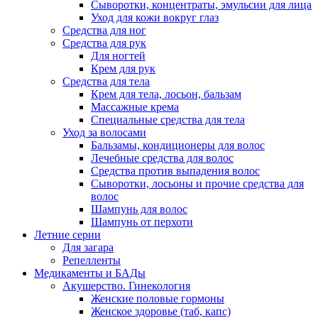
Сыворотки, концентраты, эмульсии для лица
Уход для кожи вокруг глаз
Средства для ног
Средства для рук
Для ногтей
Крем для рук
Средства для тела
Крем для тела, лосьон, бальзам
Массажные крема
Специальные средства для тела
Уход за волосами
Бальзамы, кондиционеры для волос
Лечебные средства для волос
Средства против выпадения волос
Сыворотки, лосьоны и прочие средства для
волос
Шампунь для волос
Шампунь от перхоти
Летние серии
Для загара
Репелленты
Медикаменты и БАДы
Акушерство. Гинекология
Женские половые гормоны
Женское здоровье (таб, капс)