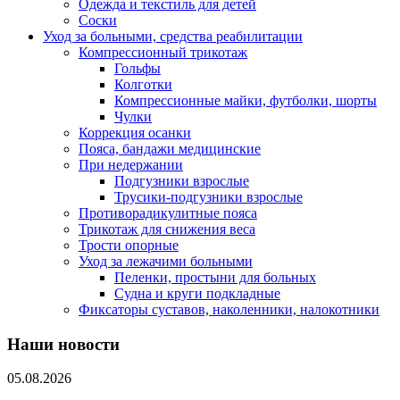
Одежда и текстиль для детей
Соски
Уход за больными, средства реабилитации
Компрессионный трикотаж
Гольфы
Колготки
Компрессионные майки, футболки, шорты
Чулки
Коррекция осанки
Пояса, бандажи медицинские
При недержании
Подгузники взрослые
Трусики-подгузники взрослые
Противорадикулитные пояса
Трикотаж для снижения веса
Трости опорные
Уход за лежачими больными
Пеленки, простыни для больных
Судна и круги подкладные
Фиксаторы суставов, наколенники, налокотники
Наши новости
05.08.2026