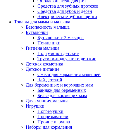
Ополаскиватель для рта
Средства для зубных протезов
Средства для зубов и десен
Электрические зубные щетки
Товары для мамы и малыша
Безопасность малыша
Бутылочки
Бутылочки с 2 месяцев
Поильники
Гигиена малыша
Подгузники детские
Трусики-подгузники детские
Детская косметика
Детское питание
Смеси для кормления малышей
Чай детский
Для беременных и кормящих мам
Бандаж для беременных
Белье для кормящих мам
Для купания малыша
Игрушки
Погремушки
Прорезыватели
Прочие игрушки
Наборы для кормления