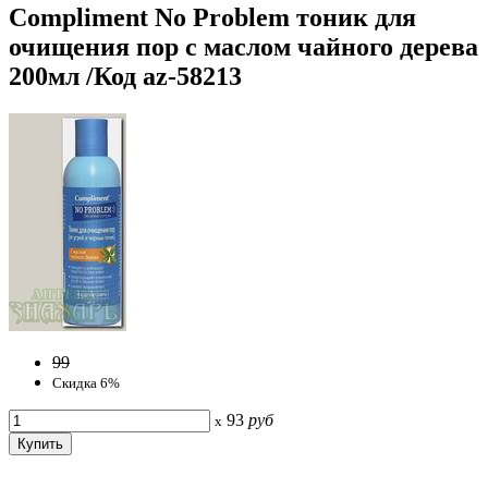
Compliment No Problem тоник для
очищения пор с маслом чайного дерева
200мл /Код az-58213
99
Скидка 6%
93
руб
x