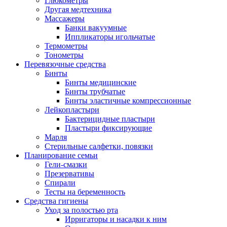
Глюкометры
Другая медтехника
Массажеры
Банки вакуумные
Иппликаторы игольчатые
Термометры
Тонометры
Перевязочные средства
Бинты
Бинты медицинские
Бинты трубчатые
Бинты эластичные компрессионные
Лейкопластыри
Бактерицидные пластыри
Пластыри фиксирующие
Марля
Стерильные салфетки, повязки
Планирование семьи
Гели-смазки
Презервативы
Спирали
Тесты на беременность
Средства гигиены
Уход за полостью рта
Ирригаторы и насадки к ним