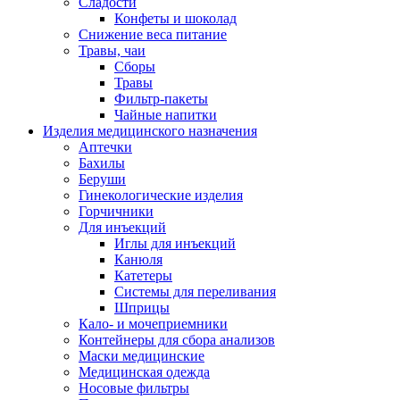
Сладости
Конфеты и шоколад
Снижение веса питание
Травы, чаи
Сборы
Травы
Фильтр-пакеты
Чайные напитки
Изделия медицинского назначения
Аптечки
Бахилы
Беруши
Гинекологические изделия
Горчичники
Для инъекций
Иглы для инъекций
Канюля
Катетеры
Системы для переливания
Шприцы
Кало- и мочеприемники
Контейнеры для сбора анализов
Маски медицинские
Медицинская одежда
Носовые фильтры