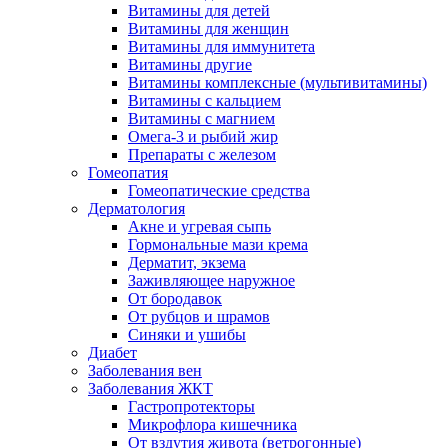
Витамины для детей
Витамины для женщин
Витамины для иммунитета
Витамины другие
Витамины комплексные (мультивитамины)
Витамины с кальцием
Витамины с магнием
Омега-3 и рыбий жир
Препараты с железом
Гомеопатия
Гомеопатические средства
Дерматология
Акне и угревая сыпь
Гормональные мази крема
Дерматит, экзема
Заживляющее наружное
От бородавок
От рубцов и шрамов
Синяки и ушибы
Диабет
Заболевания вен
Заболевания ЖКТ
Гастропротекторы
Микрофлора кишечника
От вздутия живота (ветрогонные)