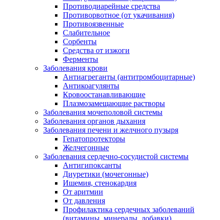
Противодиарейные средства
Противорвотное (от укачивания)
Противоязвенные
Слабительное
Сорбенты
Средства от изжоги
Ферменты
Заболевания крови
Антиагреганты (антитромбоцитарные)
Антикоагулянты
Кровоостанавливающие
Плазмозамещающие растворы
Заболевания мочеполовой системы
Заболевания органов дыхания
Заболевания печени и желчного пузыря
Гепатопротекторы
Желчегонные
Заболевания сердечно-сосудистой системы
Антигипоксанты
Диуретики (мочегонные)
Ишемия, стенокардия
От аритмии
От давления
Профилактика сердечных заболеваний
(витамины, минералы, добавки)