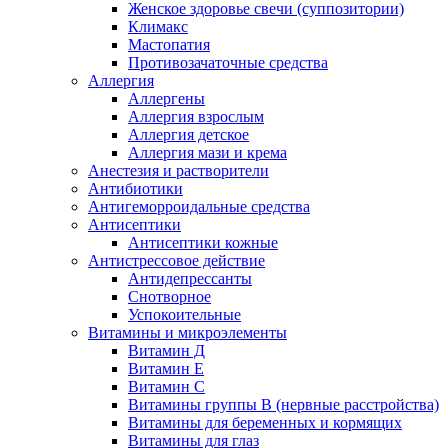
Женское здоровье свечи (суппозитории)
Климакс
Мастопатия
Противозачаточные средства
Аллергия
Аллергены
Аллергия взрослым
Аллергия детское
Аллергия мази и крема
Анестезия и растворители
Антибиотики
Антигеморроидальные средства
Антисептики
Антисептики кожные
Антистрессовое действие
Антидепрессанты
Снотворное
Успокоительные
Витамины и микроэлементы
Витамин Д
Витамин Е
Витамин С
Витамины группы В (нервные расстройства)
Витамины для беременных и кормящих
Витамины для глаз