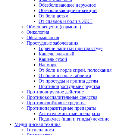
Обезболивающее наружное
Обезболивающие инъекции
От боли детям
От спазмов и боли в ЖКТ
Обмен веществ (гормоны)
Онкология
Офтальмология
Простудные заболевания
Горячие напитки при простуде
Кашель влажный
Кашель сухой
Насморк
От боли в горле спрей, полоскания
От боли в горле таблетки
От простуды и гриппа детям
Противопростудные средства
Противовирусное действие
Противовоспалительные средства
Противогрибковые средства
Противопаразитарные препараты
Антигельминтные препараты
Педикулез (вши и гниды) лечение
Медицинская техника
Гигиена носа