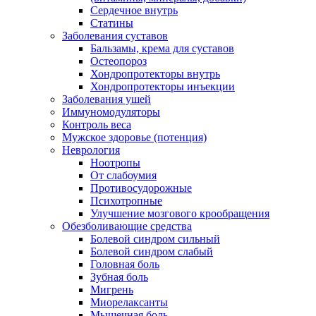
Сердечное внутрь
Статины
Заболевания суставов
Бальзамы, крема для суставов
Остеопороз
Хондропротекторы внутрь
Хондропротекторы инъекции
Заболевания ушей
Иммуномодуляторы
Контроль веса
Мужское здоровье (потенция)
Неврология
Ноотропы
От слабоумия
Противосудорожные
Психотропные
Улучшение мозгового крообращения
Обезболивающие средства
Болевой синдром сильный
Болевой синдром слабый
Головная боль
Зубная боль
Мигрень
Миорелаксанты
Мышечная боль