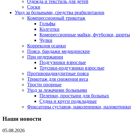
Одежда и текстиль для детей
Соски
Уход за больными, средства реабилитации
Компрессионный трикотаж
Гольфы
Колготки
Компрессионные майки, футболки, шорты
Чулки
Коррекция осанки
Пояса, бандажи медицинские
При недержании
Подгузники взрослые
Трусики-подгузники взрослые
Противорадикулитные пояса
Трикотаж для снижения веса
Трости опорные
Уход за лежачими больными
Пеленки, простыни для больных
Судна и круги подкладные
Фиксаторы суставов, наколенники, налокотники
Наши новости
05.08.2026