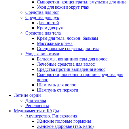
Сыворотки, концентраты, эмульсии для лица
Уход для кожи вокруг глаз
Средства для ног
Средства для рук
Для ногтей
Крем для рук
Средства для тела
Крем для тела, лосьон, бальзам
Массажные крема
Специальные средства для тела
Уход за волосами
Бальзамы, кондиционеры для волос
Лечебные средства для волос
Средства против выпадения волос
Сыворотки, лосьоны и прочие средства для
волос
Шампунь для волос
Шампунь от перхоти
Летние серии
Для загара
Репелленты
Медикаменты и БАДы
Акушерство. Гинекология
Женские половые гормоны
Женское здоровье (таб, капс)