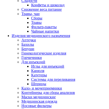
Сладости
Конфеты и шоколад
Снижение веса питание
Травы, чаи
Сборы
Травы
Фильтр-пакеты
Чайные напитки
Изделия медицинского назначения
Аптечки
Бахилы
Беруши
Гинекологические изделия
Горчичники
Для инъекций
Иглы для инъекций
Канюля
Катетеры
Системы для переливания
Шприцы
Кало- и мочеприемники
Контейнеры для сбора анализов
Маски медицинские
Медицинская одежда
Носовые фильтры