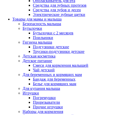
Ополаскиватель для рта
Средства для зубных протезов
Средства для зубов и десен
Электрические зубные щетки
Товары для мамы и малыша
Безопасность малыша
Бутылочки
Бутылочки с 2 месяцев
Поильники
Гигиена малыша
Подгузники детские
Трусики-подгузники детские
Детская косметика
Детское питание
Смеси для кормления малышей
Чай детский
Для беременных и кормящих мам
Бандаж для беременных
Белье для кормящих мам
Для купания малыша
Игрушки
Погремушки
Прорезыватели
Прочие игрушки
Наборы для кормления