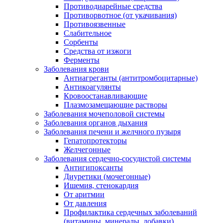
Противодиарейные средства
Противорвотное (от укачивания)
Противоязвенные
Слабительное
Сорбенты
Средства от изжоги
Ферменты
Заболевания крови
Антиагреганты (антитромбоцитарные)
Антикоагулянты
Кровоостанавливающие
Плазмозамещающие растворы
Заболевания мочеполовой системы
Заболевания органов дыхания
Заболевания печени и желчного пузыря
Гепатопротекторы
Желчегонные
Заболевания сердечно-сосудистой системы
Антигипоксанты
Диуретики (мочегонные)
Ишемия, стенокардия
От аритмии
От давления
Профилактика сердечных заболеваний
(витамины, минералы, добавки)