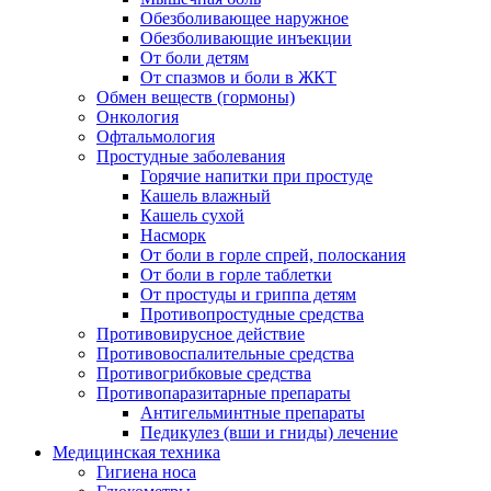
Обезболивающее наружное
Обезболивающие инъекции
От боли детям
От спазмов и боли в ЖКТ
Обмен веществ (гормоны)
Онкология
Офтальмология
Простудные заболевания
Горячие напитки при простуде
Кашель влажный
Кашель сухой
Насморк
От боли в горле спрей, полоскания
От боли в горле таблетки
От простуды и гриппа детям
Противопростудные средства
Противовирусное действие
Противовоспалительные средства
Противогрибковые средства
Противопаразитарные препараты
Антигельминтные препараты
Педикулез (вши и гниды) лечение
Медицинская техника
Гигиена носа