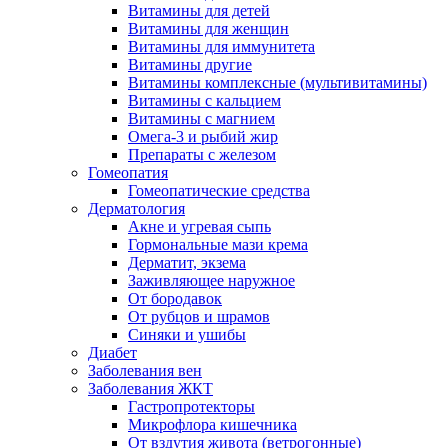
Витамины для детей
Витамины для женщин
Витамины для иммунитета
Витамины другие
Витамины комплексные (мультивитамины)
Витамины с кальцием
Витамины с магнием
Омега-3 и рыбий жир
Препараты с железом
Гомеопатия
Гомеопатические средства
Дерматология
Акне и угревая сыпь
Гормональные мази крема
Дерматит, экзема
Заживляющее наружное
От бородавок
От рубцов и шрамов
Синяки и ушибы
Диабет
Заболевания вен
Заболевания ЖКТ
Гастропротекторы
Микрофлора кишечника
От вздутия живота (ветрогонные)