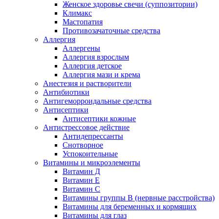
Женское здоровье свечи (суппозитории)
Климакс
Мастопатия
Противозачаточные средства
Аллергия
Аллергены
Аллергия взрослым
Аллергия детское
Аллергия мази и крема
Анестезия и растворители
Антибиотики
Антигеморроидальные средства
Антисептики
Антисептики кожные
Антистрессовое действие
Антидепрессанты
Снотворное
Успокоительные
Витамины и микроэлементы
Витамин Д
Витамин Е
Витамин С
Витамины группы В (нервные расстройства)
Витамины для беременных и кормящих
Витамины для глаз