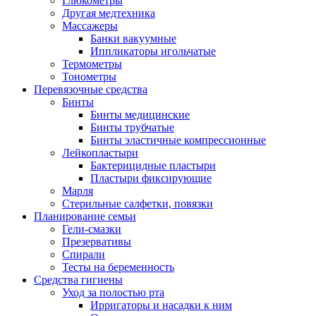
Глюкометры
Другая медтехника
Массажеры
Банки вакуумные
Иппликаторы игольчатые
Термометры
Тонометры
Перевязочные средства
Бинты
Бинты медицинские
Бинты трубчатые
Бинты эластичные компрессионные
Лейкопластыри
Бактерицидные пластыри
Пластыри фиксирующие
Марля
Стерильные салфетки, повязки
Планирование семьи
Гели-смазки
Презервативы
Спирали
Тесты на беременность
Средства гигиены
Уход за полостью рта
Ирригаторы и насадки к ним