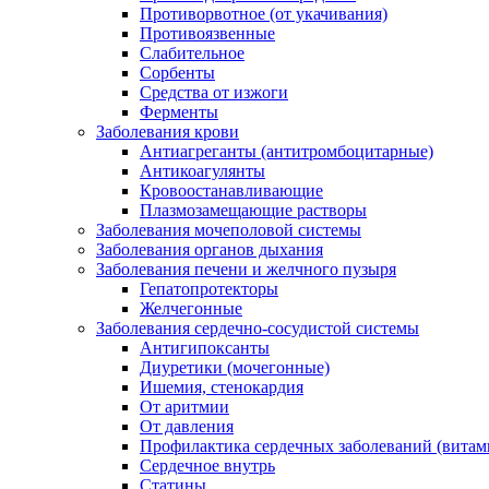
Противорвотное (от укачивания)
Противоязвенные
Слабительное
Сорбенты
Средства от изжоги
Ферменты
Заболевания крови
Антиагреганты (антитромбоцитарные)
Антикоагулянты
Кровоостанавливающие
Плазмозамещающие растворы
Заболевания мочеполовой системы
Заболевания органов дыхания
Заболевания печени и желчного пузыря
Гепатопротекторы
Желчегонные
Заболевания сердечно-сосудистой системы
Антигипоксанты
Диуретики (мочегонные)
Ишемия, стенокардия
От аритмии
От давления
Профилактика сердечных заболеваний (витам
Сердечное внутрь
Статины