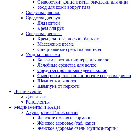
Сыворотки, концентраты, эмульсии для лица
Уход для кожи вокруг глаз
Средства для ног
Средства для рук
Для ногтей
Крем для рук
Средства для тела
Крем для тела, лосьон, бальзам
Массажные крема
Специальные средства для тела
Уход за волосами
Бальзамы, кондиционеры для волос
Лечебные средства для волос
Средства против выпадения волос
Сыворотки, лосьоны и прочие средства для в
Шампунь для волос
Шампунь от перхоти
Летние серии
Для загара
Репелленты
Медикаменты и БАДы
Акушерство. Гинекология
Женские половые гормоны
Женское здоровье (таб, капс)
Женское здоровье свечи (суппозитории)