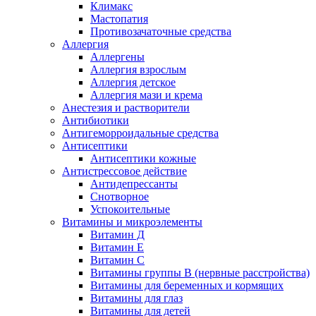
Климакс
Мастопатия
Противозачаточные средства
Аллергия
Аллергены
Аллергия взрослым
Аллергия детское
Аллергия мази и крема
Анестезия и растворители
Антибиотики
Антигеморроидальные средства
Антисептики
Антисептики кожные
Антистрессовое действие
Антидепрессанты
Снотворное
Успокоительные
Витамины и микроэлементы
Витамин Д
Витамин Е
Витамин С
Витамины группы В (нервные расстройства)
Витамины для беременных и кормящих
Витамины для глаз
Витамины для детей