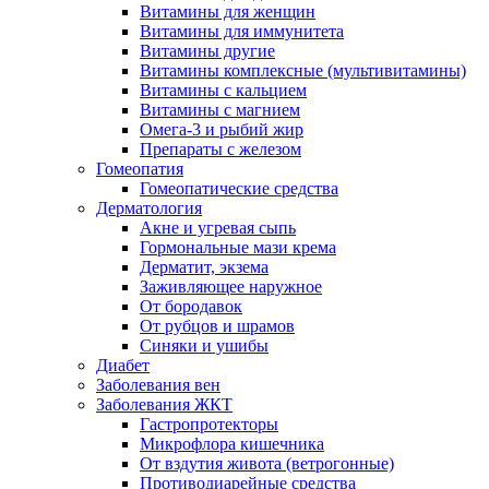
Витамины для женщин
Витамины для иммунитета
Витамины другие
Витамины комплексные (мультивитамины)
Витамины с кальцием
Витамины с магнием
Омега-3 и рыбий жир
Препараты с железом
Гомеопатия
Гомеопатические средства
Дерматология
Акне и угревая сыпь
Гормональные мази крема
Дерматит, экзема
Заживляющее наружное
От бородавок
От рубцов и шрамов
Синяки и ушибы
Диабет
Заболевания вен
Заболевания ЖКТ
Гастропротекторы
Микрофлора кишечника
От вздутия живота (ветрогонные)
Противодиарейные средства