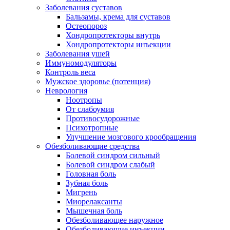
Заболевания суставов
Бальзамы, крема для суставов
Остеопороз
Хондропротекторы внутрь
Хондропротекторы инъекции
Заболевания ушей
Иммуномодуляторы
Контроль веса
Мужское здоровье (потенция)
Неврология
Ноотропы
От слабоумия
Противосудорожные
Психотропные
Улучшение мозгового крообращения
Обезболивающие средства
Болевой синдром сильный
Болевой синдром слабый
Головная боль
Зубная боль
Мигрень
Миорелаксанты
Мышечная боль
Обезболивающее наружное
Обезболивающие инъекции