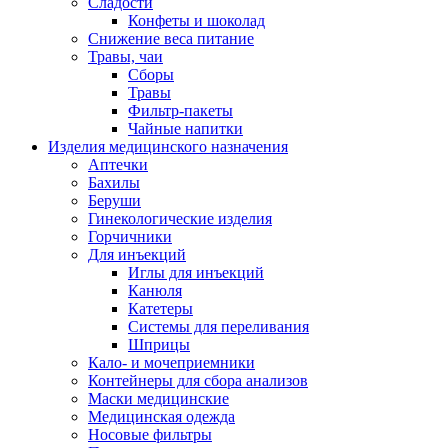
Сладости
Конфеты и шоколад
Снижение веса питание
Травы, чаи
Сборы
Травы
Фильтр-пакеты
Чайные напитки
Изделия медицинского назначения
Аптечки
Бахилы
Беруши
Гинекологические изделия
Горчичники
Для инъекций
Иглы для инъекций
Канюля
Катетеры
Системы для переливания
Шприцы
Кало- и мочеприемники
Контейнеры для сбора анализов
Маски медицинские
Медицинская одежда
Носовые фильтры