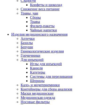
Сладости
Конфеты и шоколад
Снижение веса питание
Травы, чаи
Сборы
Травы
Фильтр-пакеты
Чайные напитки
Изделия медицинского назначения
Аптечки
Бахилы
Беруши
Гинекологические изделия
Горчичники
Для инъекций
Иглы для инъекций
Канюля
Катетеры
Системы для переливания
Шприцы
Кало- и мочеприемники
Контейнеры для сбора анализов
Маски медицинские
Медицинская одежда
Носовые фильтры