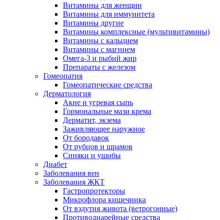
Витамины для женщин
Витамины для иммунитета
Витамины другие
Витамины комплексные (мультивитамины)
Витамины с кальцием
Витамины с магнием
Омега-3 и рыбий жир
Препараты с железом
Гомеопатия
Гомеопатические средства
Дерматология
Акне и угревая сыпь
Гормональные мази крема
Дерматит, экзема
Заживляющее наружное
От бородавок
От рубцов и шрамов
Синяки и ушибы
Диабет
Заболевания вен
Заболевания ЖКТ
Гастропротекторы
Микрофлора кишечника
От вздутия живота (ветрогонные)
Противодиарейные средства