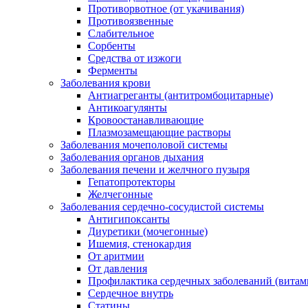
Противорвотное (от укачивания)
Противоязвенные
Слабительное
Сорбенты
Средства от изжоги
Ферменты
Заболевания крови
Антиагреганты (антитромбоцитарные)
Антикоагулянты
Кровоостанавливающие
Плазмозамещающие растворы
Заболевания мочеполовой системы
Заболевания органов дыхания
Заболевания печени и желчного пузыря
Гепатопротекторы
Желчегонные
Заболевания сердечно-сосудистой системы
Антигипоксанты
Диуретики (мочегонные)
Ишемия, стенокардия
От аритмии
От давления
Профилактика сердечных заболеваний (витам
Сердечное внутрь
Статины