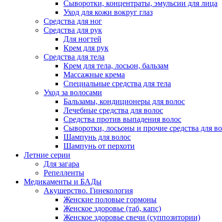
Сыворотки, концентраты, эмульсии для лица
Уход для кожи вокруг глаз
Средства для ног
Средства для рук
Для ногтей
Крем для рук
Средства для тела
Крем для тела, лосьон, бальзам
Массажные крема
Специальные средства для тела
Уход за волосами
Бальзамы, кондиционеры для волос
Лечебные средства для волос
Средства против выпадения волос
Сыворотки, лосьоны и прочие средства для в
Шампунь для волос
Шампунь от перхоти
Летние серии
Для загара
Репелленты
Медикаменты и БАДы
Акушерство. Гинекология
Женские половые гормоны
Женское здоровье (таб, капс)
Женское здоровье свечи (суппозитории)