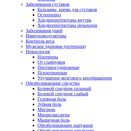
Заболевания суставов
Бальзамы, крема для суставов
Остеопороз
Хондропротекторы внутрь
Хондропротекторы инъекции
Заболевания ушей
Иммуномодуляторы
Контроль веса
Мужское здоровье (потенция)
Неврология
Ноотропы
От слабоумия
Противосудорожные
Психотропные
Улучшение мозгового крообращения
Обезболивающие средства
Болевой синдром сильный
Болевой синдром слабый
Головная боль
Зубная боль
Мигрень
Миорелаксанты
Мышечная боль
Обезболивающее наружное
Обезболивающие инъекции