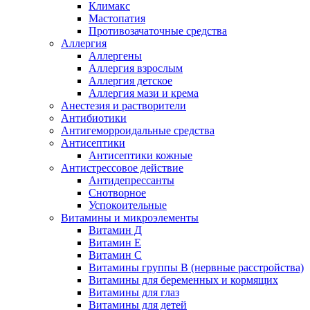
Климакс
Мастопатия
Противозачаточные средства
Аллергия
Аллергены
Аллергия взрослым
Аллергия детское
Аллергия мази и крема
Анестезия и растворители
Антибиотики
Антигеморроидальные средства
Антисептики
Антисептики кожные
Антистрессовое действие
Антидепрессанты
Снотворное
Успокоительные
Витамины и микроэлементы
Витамин Д
Витамин Е
Витамин С
Витамины группы В (нервные расстройства)
Витамины для беременных и кормящих
Витамины для глаз
Витамины для детей