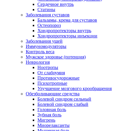
Сердечное внутрь
Статины
Заболевания суставов
Бальзамы, крема для суставов
Остеопороз
Хондропротекторы внутрь
Хондропротекторы инъекции
Заболевания ушей
Иммуномодуляторы
Контроль веса
Мужское здоровье (потенция)
Неврология
Ноотропы
От слабоумия
Противосудорожные
Психотропные
Улучшение мозгового крообращения
Обезболивающие средства
Болевой синдром сильный
Болевой синдром слабый
Головная боль
Зубная боль
Мигрень
Миорелаксанты
Мышечная боль