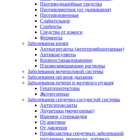
Противодиарейные средства
Противорвотное (от укачивания)
Противоязвенные
Слабительное
Сорбенты
Средства от изжоги
Ферменты
Заболевания крови
Антиагреганты (антитромбоцитарные)
Антикоагулянты
Кровоостанавливающие
Плазмозамещающие растворы
Заболевания мочеполовой системы
Заболевания органов дыхания
Заболевания печени и желчного пузыря
Гепатопротекторы
Желчегонные
Заболевания сердечно-сосудистой системы
Антигипоксанты
Диуретики (мочегонные)
Ишемия, стенокардия
От аритмии
От давления
Профилактика сердечных заболеваний
(витамины, минералы, добавки)