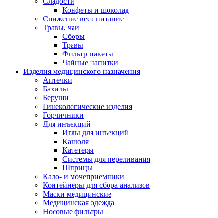
Сладости
Конфеты и шоколад
Снижение веса питание
Травы, чаи
Сборы
Травы
Фильтр-пакеты
Чайные напитки
Изделия медицинского назначения
Аптечки
Бахилы
Беруши
Гинекологические изделия
Горчичники
Для инъекций
Иглы для инъекций
Канюля
Катетеры
Системы для переливания
Шприцы
Кало- и мочеприемники
Контейнеры для сбора анализов
Маски медицинские
Медицинская одежда
Носовые фильтры