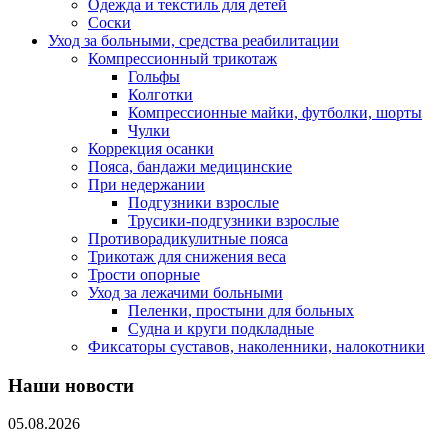
Одежда и текстиль для детей
Соски
Уход за больными, средства реабилитации
Компрессионный трикотаж
Гольфы
Колготки
Компрессионные майки, футболки, шорты
Чулки
Коррекция осанки
Пояса, бандажи медицинские
При недержании
Подгузники взрослые
Трусики-подгузники взрослые
Противорадикулитные пояса
Трикотаж для снижения веса
Трости опорные
Уход за лежачими больными
Пеленки, простыни для больных
Судна и круги подкладные
Фиксаторы суставов, наколенники, налокотники
Наши новости
05.08.2026