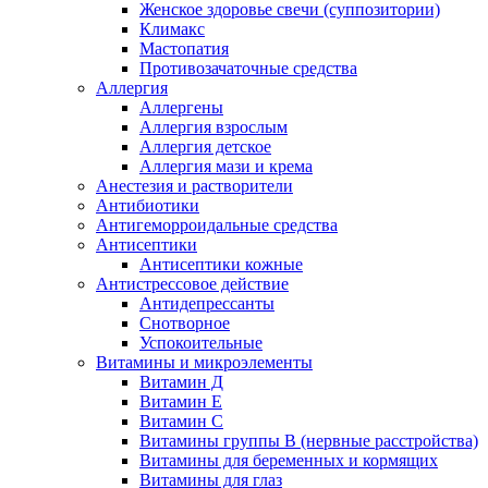
Женское здоровье свечи (суппозитории)
Климакс
Мастопатия
Противозачаточные средства
Аллергия
Аллергены
Аллергия взрослым
Аллергия детское
Аллергия мази и крема
Анестезия и растворители
Антибиотики
Антигеморроидальные средства
Антисептики
Антисептики кожные
Антистрессовое действие
Антидепрессанты
Снотворное
Успокоительные
Витамины и микроэлементы
Витамин Д
Витамин Е
Витамин С
Витамины группы В (нервные расстройства)
Витамины для беременных и кормящих
Витамины для глаз