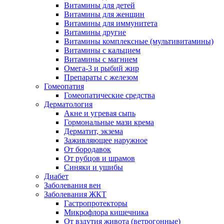
Витамины для детей
Витамины для женщин
Витамины для иммунитета
Витамины другие
Витамины комплексные (мультивитамины)
Витамины с кальцием
Витамины с магнием
Омега-3 и рыбий жир
Препараты с железом
Гомеопатия
Гомеопатические средства
Дерматология
Акне и угревая сыпь
Гормональные мази крема
Дерматит, экзема
Заживляющее наружное
От бородавок
От рубцов и шрамов
Синяки и ушибы
Диабет
Заболевания вен
Заболевания ЖКТ
Гастропротекторы
Микрофлора кишечника
От вздутия живота (ветрогонные)