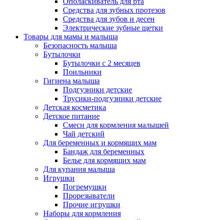
Ополаскиватель для рта
Средства для зубных протезов
Средства для зубов и десен
Электрические зубные щетки
Товары для мамы и малыша
Безопасность малыша
Бутылочки
Бутылочки с 2 месяцев
Поильники
Гигиена малыша
Подгузники детские
Трусики-подгузники детские
Детская косметика
Детское питание
Смеси для кормления малышей
Чай детский
Для беременных и кормящих мам
Бандаж для беременных
Белье для кормящих мам
Для купания малыша
Игрушки
Погремушки
Прорезыватели
Прочие игрушки
Наборы для кормления