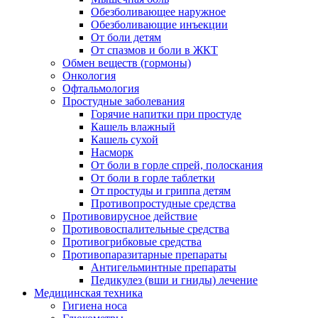
Обезболивающее наружное
Обезболивающие инъекции
От боли детям
От спазмов и боли в ЖКТ
Обмен веществ (гормоны)
Онкология
Офтальмология
Простудные заболевания
Горячие напитки при простуде
Кашель влажный
Кашель сухой
Насморк
От боли в горле спрей, полоскания
От боли в горле таблетки
От простуды и гриппа детям
Противопростудные средства
Противовирусное действие
Противовоспалительные средства
Противогрибковые средства
Противопаразитарные препараты
Антигельминтные препараты
Педикулез (вши и гниды) лечение
Медицинская техника
Гигиена носа