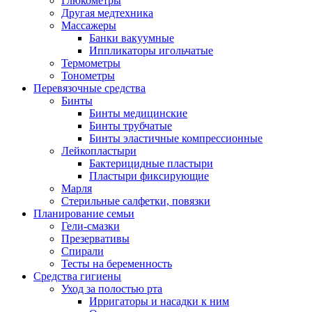
Глюкометры
Другая медтехника
Массажеры
Банки вакуумные
Иппликаторы игольчатые
Термометры
Тонометры
Перевязочные средства
Бинты
Бинты медицинские
Бинты трубчатые
Бинты эластичные компрессионные
Лейкопластыри
Бактерицидные пластыри
Пластыри фиксирующие
Марля
Стерильные салфетки, повязки
Планирование семьи
Гели-смазки
Презервативы
Спирали
Тесты на беременность
Средства гигиены
Уход за полостью рта
Ирригаторы и насадки к ним