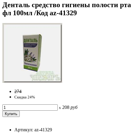
Денталь средство гигиены полости рта
фл 100мл /Код az-41329
274
Скидка 24%
208
руб
x
Артикул: az-41329