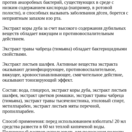
против анаэробных бактерий, существующих в среде с
низким содержанием кислорода (например, в ротовой
полости), и способных вызывать заболевания дёсен, борется с
неприятным запахом изо рта.
Экстракт коры дуба за счет высокого содержания дубильных
веществ обладает вяжущим и противовоспалительным
действием.
Экстракт травы чабреца (тимьяна) обладает бактерицидными
свойствами.
Экстракт листьев шалфея. Активные вещества экстракта
оказывают дезинфицирующее, противовоспалительное,
вяжущее, кровоостанавливающее, смягчительное действие,
оказывают тонизирующий эффект.
Состав: вода, глицерол, экстракт коры дуба, экстракт листьев
шалфея, экстракт цветков ромашки, экстракт травы чабреца
(тимьяна), экстракт травы тысячелистника, этиловый спирт,
метилпарабен, экстракт листьев мяты перечной,
пропилпарабен.
Способ применения: перед использованием взболтать! 20 мл
средства развести в 60 мл теплой кипяченой воды.
Полученный раствор использовать для полоскания полости