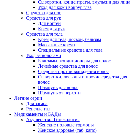
Сыворотки, концентраты, эмульсии для лица
Уход для кожи вокруг глаз
Средства для ног
Средства для рук
Для ногтей
Крем для рук
Средства для тела
Крем для тела, лосьон, бальзам
Массажные крема
Специальные средства для тела
Уход за волосами
Бальзамы, кондиционеры для волос
Лечебные средства для волос
Средства против выпадения волос
Сыворотки, лосьоны и прочие средства для
волос
Шампунь для волос
Шампунь от перхоти
Летние серии
Для загара
Репелленты
Медикаменты и БАДы
Акушерство. Гинекология
Женские половые гормоны
Женское здоровье (таб, капс)