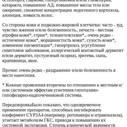
катаракта, повышение АД, повышение массы тела или
ожирение, снижение концентрации эндогенного кортизола,
алопеция, ломкость волос.
Со стороны кожи и подкожно-жировой клетчатки: часто - зуд,
чувство жжения и/или болезненность., нечасто - местная
атрофия кожи*, стрии*, телеангиэктазии*., очень редко -
истончение кожи*, морщинистость кожи*, сухость кожи*,
изменение пигментации*, гипертрихоз, усугубление
симптомов заболевания, аллергический контактный дерматит
и/или дерматит, пустулезный псориаз, эритема, сыпь,
крапивница, акне.
Прочие: очень редко - раздражение и/или болезненность в
месте нанесения.
* Кожные проявления вторичны по отношению к местным и/
или системным эффектам угнетения гипоталамо-
гипофизарно-надпочечниковой системы.
ПередозировкаБыло показано, что одновременное
применение препаратов, способных ингибировать
изофермент CYP3A4 (например, ритонавира и итраконазола),
угнетает метаболизм ГКС, приводя к повышению их
системной экспозиции. Степень клинической значимости