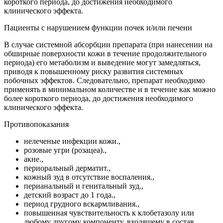
короткого периода, до достижения необходимого
клинического эффекта.
Пациенты с нарушением функции почек и/или печени
В случае системной абсорбции препарата (при нанесении на
обширные поверхности кожи в течение продолжительного
периода) его метаболизм и выведение могут замедляться,
приводя к повышенному риску развития системных
побочных эффектов. Следовательно, препарат необходимо
применять в минимальном количестве и в течение как можно
более короткого периода, до достижения необходимого
клинического эффекта.
Противопоказания
нелеченые инфекции кожи.,
розовые угри (розацеа).,
акне.,
периоральный дерматит.,
кожный зуд в отсутствие воспаления.,
перианальный и генитальный зуд.,
детский возраст до 1 года.,
период грудного вскармливания.,
повышенная чувствительность к клобетазолу или
любому другому компоненту, входящему в состав