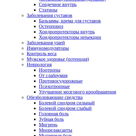
Сердечное внутрь
Статины
Заболевания суставов
Бальзамы, крема для суставов
Остеопороз
Хондропротекторы внутрь
Хондропротекторы инъекции
Заболевания ушей
Иммуномодуляторы
Контроль веса
Мужское здоровье (потенция)
Неврология
Ноотропы
От слабоумия
Противосудорожные
Психотропные
Улучшение мозгового крообращения
Обезболивающие средства
Болевой синдром сильный
Болевой синдром слабый
Головная боль
Зубная боль
Мигрень
Миорелаксанты
Мышечная боль