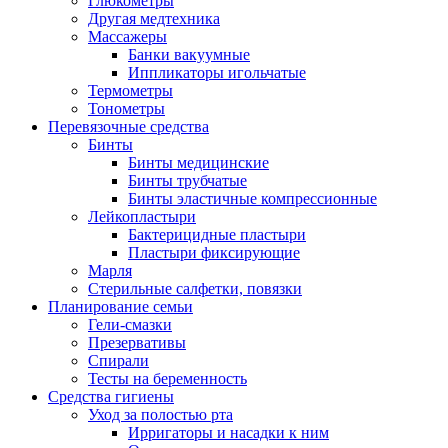
Глюкометры
Другая медтехника
Массажеры
Банки вакуумные
Иппликаторы игольчатые
Термометры
Тонометры
Перевязочные средства
Бинты
Бинты медицинские
Бинты трубчатые
Бинты эластичные компрессионные
Лейкопластыри
Бактерицидные пластыри
Пластыри фиксирующие
Марля
Стерильные салфетки, повязки
Планирование семьи
Гели-смазки
Презервативы
Спирали
Тесты на беременность
Средства гигиены
Уход за полостью рта
Ирригаторы и насадки к ним