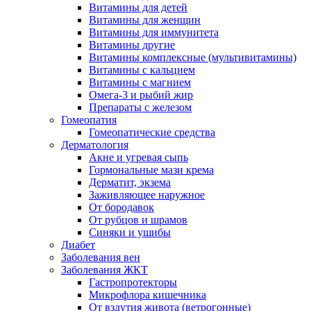
Витамины для детей
Витамины для женщин
Витамины для иммунитета
Витамины другие
Витамины комплексные (мультивитамины)
Витамины с кальцием
Витамины с магнием
Омега-3 и рыбий жир
Препараты с железом
Гомеопатия
Гомеопатические средства
Дерматология
Акне и угревая сыпь
Гормональные мази крема
Дерматит, экзема
Заживляющее наружное
От бородавок
От рубцов и шрамов
Синяки и ушибы
Диабет
Заболевания вен
Заболевания ЖКТ
Гастропротекторы
Микрофлора кишечника
От вздутия живота (ветрогонные)