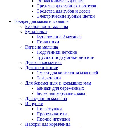
Ополаскиватель для рта
Средства для зубных протезов
Средства для зубов и десен
Электрические зубные щетки
Товары для мамы и малыша
Безопасность малыша
Бутылочки
Бутылочки с 2 месяцев
Поильники
Гигиена малыша
Подгузники детские
Трусики-подгузники детские
Детская косметика
Детское питание
Смеси для кормления малышей
Чай детский
Для беременных и кормящих мам
Бандаж для беременных
Белье для кормящих мам
Для купания малыша
Игрушки
Погремушки
Прорезыватели
Прочие игрушки
Наборы для кормления