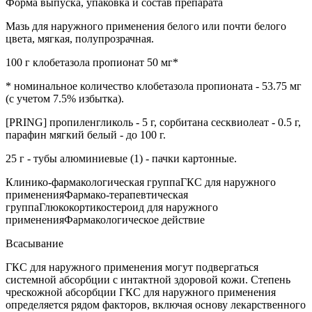
Форма выпуска, упаковка и состав препарата
Мазь для наружного применения белого или почти белого
цвета, мягкая, полупрозрачная.
100 г клобетазола пропионат 50 мг*
* номинальное количество клобетазола пропионата - 53.75 мг
(с учетом 7.5% избытка).
[PRING] пропиленгликоль - 5 г, сорбитана сесквиолеат - 0.5 г,
парафин мягкий белый - до 100 г.
25 г - тубы алюминиевые (1) - пачки картонные.
Клинико-фармакологическая группаГКС для наружного
примененияФармако-терапевтическая
группаГлюкокортикостероид для наружного
примененияФармакологическое действие
Всасывание
ГКС для наружного применения могут подвергаться
системной абсорбции с интактной здоровой кожи. Степень
чрескожной абсорбции ГКС для наружного применения
определяется рядом факторов, включая основу лекарственного