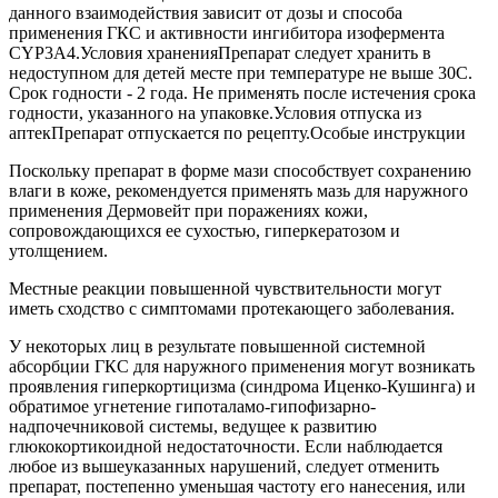
данного взаимодействия зависит от дозы и способа
применения ГКС и активности ингибитора изофермента
CYP3A4.Условия храненияПрепарат следует хранить в
недоступном для детей месте при температуре не выше 30C.
Срок годности - 2 года. Не применять после истечения срока
годности, указанного на упаковке.Условия отпуска из
аптекПрепарат отпускается по рецепту.Особые инструкции
Поскольку препарат в форме мази способствует сохранению
влаги в коже, рекомендуется применять мазь для наружного
применения Дермовейт при поражениях кожи,
сопровождающихся ее сухостью, гиперкератозом и
утолщением.
Местные реакции повышенной чувствительности могут
иметь сходство с симптомами протекающего заболевания.
У некоторых лиц в результате повышенной системной
абсорбции ГКС для наружного применения могут возникать
проявления гиперкортицизма (синдрома Иценко-Кушинга) и
обратимое угнетение гипоталамо-гипофизарно-
надпочечниковой системы, ведущее к развитию
глюкокортикоидной недостаточности. Если наблюдается
любое из вышеуказанных нарушений, следует отменить
препарат, постепенно уменьшая частоту его нанесения, или