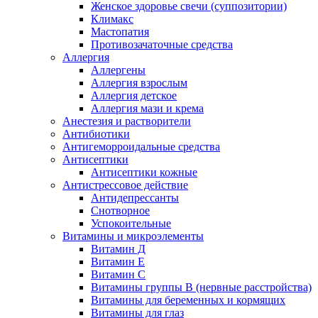
Женское здоровье свечи (суппозитории)
Климакс
Мастопатия
Противозачаточные средства
Аллергия
Аллергены
Аллергия взрослым
Аллергия детское
Аллергия мази и крема
Анестезия и растворители
Антибиотики
Антигеморроидальные средства
Антисептики
Антисептики кожные
Антистрессовое действие
Антидепрессанты
Снотворное
Успокоительные
Витамины и микроэлементы
Витамин Д
Витамин Е
Витамин С
Витамины группы В (нервные расстройства)
Витамины для беременных и кормящих
Витамины для глаз