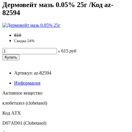
Дермовейт мазь 0.05% 25г /Код az-
82594
810
Скидка 24%
615
руб
x
Артикул: az-82594
Информация
Активное вещество
клобетазол (clobetasol)
Код АТХ
D07AD01 (Clobetasol)