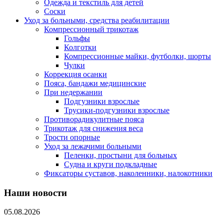
Одежда и текстиль для детей
Соски
Уход за больными, средства реабилитации
Компрессионный трикотаж
Гольфы
Колготки
Компрессионные майки, футболки, шорты
Чулки
Коррекция осанки
Пояса, бандажи медицинские
При недержании
Подгузники взрослые
Трусики-подгузники взрослые
Противорадикулитные пояса
Трикотаж для снижения веса
Трости опорные
Уход за лежачими больными
Пеленки, простыни для больных
Судна и круги подкладные
Фиксаторы суставов, наколенники, налокотники
Наши новости
05.08.2026