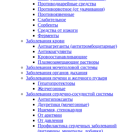
Противодиарейные средства
Противорвотное (от укачивания)
Противоязвенные
Слабительное
Сорбенты
Средства от изжоги
Ферменты
Заболевания крови
Антиагреганты (антитромбоцитарные)
Антикоагулянты
Кровоостанавливающие
Плазмозамещающие растворы
Заболевания мочеполовой системы
Заболевания органов дыхания
Заболевания печени и желчного пузыря
Гепатопротекторы
Желчегонные
Заболевания сердечно-сосудистой системы
Антигипоксанты
Диуретики (мочегонные)
Ишемия, стенокардия
От аритмии
От давления
Профилактика сердечных заболеваний
(витамины, минералы, добавки)