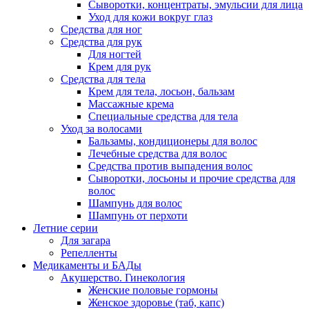
Сыворотки, концентраты, эмульсии для лица
Уход для кожи вокруг глаз
Средства для ног
Средства для рук
Для ногтей
Крем для рук
Средства для тела
Крем для тела, лосьон, бальзам
Массажные крема
Специальные средства для тела
Уход за волосами
Бальзамы, кондиционеры для волос
Лечебные средства для волос
Средства против выпадения волос
Сыворотки, лосьоны и прочие средства для
волос
Шампунь для волос
Шампунь от перхоти
Летние серии
Для загара
Репелленты
Медикаменты и БАДы
Акушерство. Гинекология
Женские половые гормоны
Женское здоровье (таб, капс)