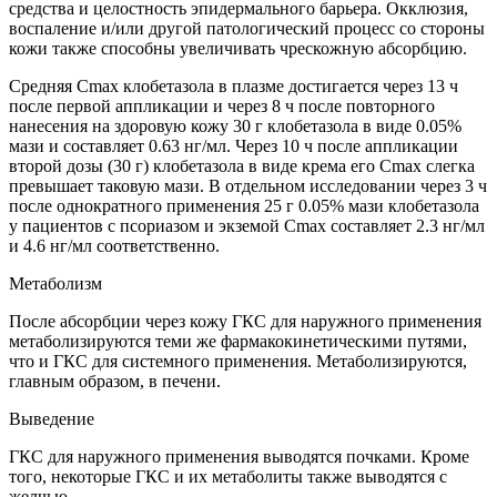
средства и целостность эпидермального барьера. Окклюзия,
воспаление и/или другой патологический процесс со стороны
кожи также способны увеличивать чрескожную абсорбцию.
Средняя Cmax клобетазола в плазме достигается через 13 ч
после первой аппликации и через 8 ч после повторного
нанесения на здоровую кожу 30 г клобетазола в виде 0.05%
мази и составляет 0.63 нг/мл. Через 10 ч после аппликации
второй дозы (30 г) клобетазола в виде крема его Cmax слегка
превышает таковую мази. В отдельном исследовании через 3 ч
после однократного применения 25 г 0.05% мази клобетазола
у пациентов с псориазом и экземой Сmах составляет 2.3 нг/мл
и 4.6 нг/мл соответственно.
Метаболизм
После абсорбции через кожу ГКС для наружного применения
метаболизируются теми же фармакокинетическими путями,
что и ГКС для системного применения. Метаболизируются,
главным образом, в печени.
Выведение
ГКС для наружного применения выводятся почками. Кроме
того, некоторые ГКС и их метаболиты также выводятся с
желчью.