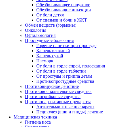
Обезболивающее наружное
Обезболивающие инъекции
От боли детям
От спазмов и боли в ЖКТ
Обмен веществ (гормоны)
Онкология
Офтальмология
Простудные заболевания
Горячие напитки при простуде
Кашель влажный
Кашель сухой
Насморк
От боли в горле спрей, полоскания
От боли в горле таблетки
От простуды и гриппа детям
Противопростудные средства
Противовирусное действие
Противовоспалительные средства
Противогрибковые средства
Противопаразитарные препараты
Антигельминтные препараты
Педикулез (вши и гниды) лечение
Медицинская техника
Гигиена носа