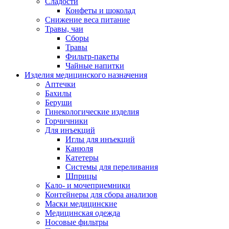
Сладости
Конфеты и шоколад
Снижение веса питание
Травы, чаи
Сборы
Травы
Фильтр-пакеты
Чайные напитки
Изделия медицинского назначения
Аптечки
Бахилы
Беруши
Гинекологические изделия
Горчичники
Для инъекций
Иглы для инъекций
Канюля
Катетеры
Системы для переливания
Шприцы
Кало- и мочеприемники
Контейнеры для сбора анализов
Маски медицинские
Медицинская одежда
Носовые фильтры