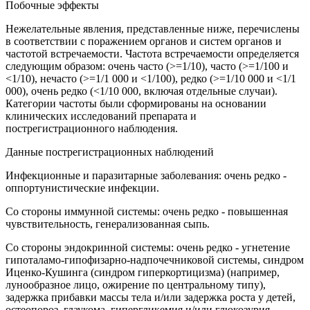
Побочные эффекты
Нежелательные явления, представленные ниже, перечислены
в соответствии с поражением органов и систем органов и
частотой встречаемости. Частота встречаемости определяется
следующим образом: очень часто (>=1/10), часто (>=1/100 и
<1/10), нечасто (>=1/1 000 и <1/100), редко (>=1/10 000 и <1/1
000), очень редко (<1/10 000, включая отдельные случаи).
Категории частоты были сформированы на основании
клинических исследований препарата и
пострегистрационного наблюдения.
Данные пострегистрационных наблюдений
Инфекционные и паразитарные заболевания: очень редко -
оппортунистические инфекции.
Со стороны иммунной системы: очень редко - повышенная
чувствительность, генерализованная сыпь.
Со стороны эндокринной системы: очень редко - угнетение
гипоталамо-гипофизарно-надпочечниковой системы, синдром
Иценко-Кушинга (синдром гиперкортицизма) (например,
лунообразное лицо, ожирение по центральному типу),
задержка прибавки массы тела и/или задержка роста у детей,
остеопороз, глаукома, гипергликемия и/или глюкозурия,