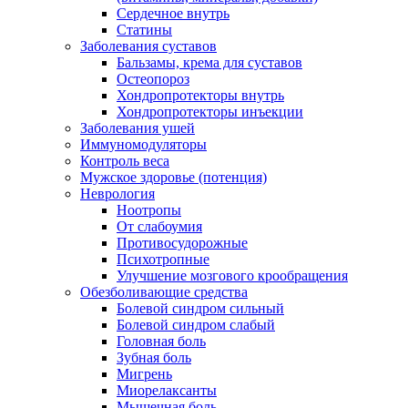
Сердечное внутрь
Статины
Заболевания суставов
Бальзамы, крема для суставов
Остеопороз
Хондропротекторы внутрь
Хондропротекторы инъекции
Заболевания ушей
Иммуномодуляторы
Контроль веса
Мужское здоровье (потенция)
Неврология
Ноотропы
От слабоумия
Противосудорожные
Психотропные
Улучшение мозгового крообращения
Обезболивающие средства
Болевой синдром сильный
Болевой синдром слабый
Головная боль
Зубная боль
Мигрень
Миорелаксанты
Мышечная боль