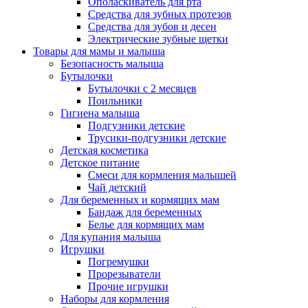
Ополаскиватель для рта
Средства для зубных протезов
Средства для зубов и десен
Электрические зубные щетки
Товары для мамы и малыша
Безопасность малыша
Бутылочки
Бутылочки с 2 месяцев
Поильники
Гигиена малыша
Подгузники детские
Трусики-подгузники детские
Детская косметика
Детское питание
Смеси для кормления малышей
Чай детский
Для беременных и кормящих мам
Бандаж для беременных
Белье для кормящих мам
Для купания малыша
Игрушки
Погремушки
Прорезыватели
Прочие игрушки
Наборы для кормления