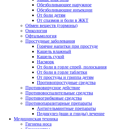
Обезболивающее наружное
Обезболивающие инъекции
От боли детям
От спазмов и боли в ЖКТ
Обмен веществ (гормоны)
Онкология
Офтальмология
Простудные заболевания
Горячие напитки при простуде
Кашель влажный
Кашель сухой
Насморк
От боли в горле спрей, полоскания
От боли в горле таблетки
От простуды и гриппа детям
Противопростудные средства
Противовирусное действие
Противовоспалительные средства
Противогрибковые средства
Противопаразитарные препараты
Антигельминтные препараты
Педикулез (вши и гниды) лечение
Медицинская техника
Гигиена носа