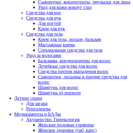
Сыворотки, концентраты, эмульсии для лица
Уход для кожи вокруг глаз
Средства для ног
Средства для рук
Для ногтей
Крем для рук
Средства для тела
Крем для тела, лосьон, бальзам
Массажные крема
Специальные средства для тела
Уход за волосами
Бальзамы, кондиционеры для волос
Лечебные средства для волос
Средства против выпадения волос
Сыворотки, лосьоны и прочие средства для
волос
Шампунь для волос
Шампунь от перхоти
Летние серии
Для загара
Репелленты
Медикаменты и БАДы
Акушерство. Гинекология
Женские половые гормоны
Женское здоровье (таб, капс)