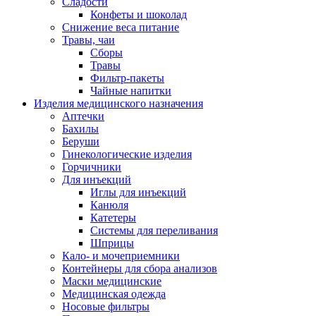
Сладости
Конфеты и шоколад
Снижение веса питание
Травы, чаи
Сборы
Травы
Фильтр-пакеты
Чайные напитки
Изделия медицинского назначения
Аптечки
Бахилы
Беруши
Гинекологические изделия
Горчичники
Для инъекций
Иглы для инъекций
Канюля
Катетеры
Системы для переливания
Шприцы
Кало- и мочеприемники
Контейнеры для сбора анализов
Маски медицинские
Медицинская одежда
Носовые фильтры