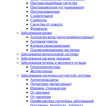
Противодиарейные средства
Противорвотное (от укачивания)
Противоязвенные
Слабительное
Сорбенты
Средства от изжоги
Ферменты
Заболевания крови
Антиагреганты (антитромбоцитарные)
Антикоагулянты
Кровоостанавливающие
Плазмозамещающие растворы
Заболевания мочеполовой системы
Заболевания органов дыхания
Заболевания печени и желчного пузыря
Гепатопротекторы
Желчегонные
Заболевания сердечно-сосудистой системы
Антигипоксанты
Диуретики (мочегонные)
Ишемия, стенокардия
От аритмии
От давления
Профилактика сердечных заболеваний
(витамины, минералы, добавки)