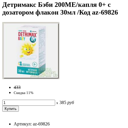
Детримакс Бэби 200МЕ/капля 0+ c
дозатором флакон 30мл /Код az-69826
433
Скидка 11%
385
руб
x
Артикул: az-69826