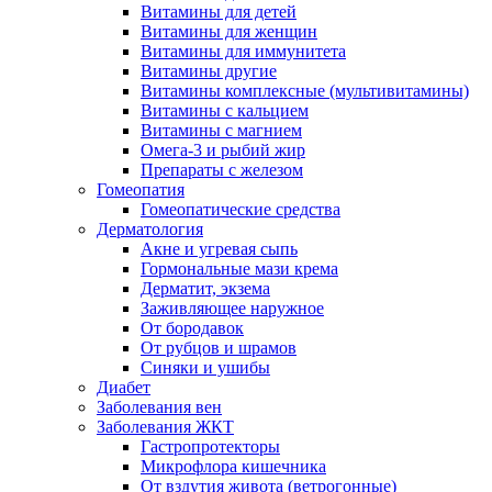
Витамины для детей
Витамины для женщин
Витамины для иммунитета
Витамины другие
Витамины комплексные (мультивитамины)
Витамины с кальцием
Витамины с магнием
Омега-3 и рыбий жир
Препараты с железом
Гомеопатия
Гомеопатические средства
Дерматология
Акне и угревая сыпь
Гормональные мази крема
Дерматит, экзема
Заживляющее наружное
От бородавок
От рубцов и шрамов
Синяки и ушибы
Диабет
Заболевания вен
Заболевания ЖКТ
Гастропротекторы
Микрофлора кишечника
От вздутия живота (ветрогонные)