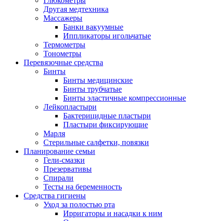
Глюкометры
Другая медтехника
Массажеры
Банки вакуумные
Иппликаторы игольчатые
Термометры
Тонометры
Перевязочные средства
Бинты
Бинты медицинские
Бинты трубчатые
Бинты эластичные компрессионные
Лейкопластыри
Бактерицидные пластыри
Пластыри фиксирующие
Марля
Стерильные салфетки, повязки
Планирование семьи
Гели-смазки
Презервативы
Спирали
Тесты на беременность
Средства гигиены
Уход за полостью рта
Ирригаторы и насадки к ним