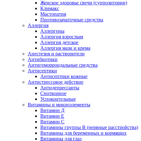
Женское здоровье свечи (суппозитории)
Климакс
Мастопатия
Противозачаточные средства
Аллергия
Аллергены
Аллергия взрослым
Аллергия детское
Аллергия мази и крема
Анестезия и растворители
Антибиотики
Антигеморроидальные средства
Антисептики
Антисептики кожные
Антистрессовое действие
Антидепрессанты
Снотворное
Успокоительные
Витамины и микроэлементы
Витамин Д
Витамин Е
Витамин С
Витамины группы В (нервные расстройства)
Витамины для беременных и кормящих
Витамины для глаз