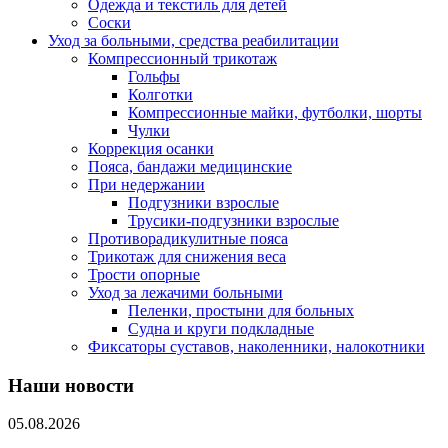
Одежда и текстиль для детей
Соски
Уход за больными, средства реабилитации
Компрессионный трикотаж
Гольфы
Колготки
Компрессионные майки, футболки, шорты
Чулки
Коррекция осанки
Пояса, бандажи медицинские
При недержании
Подгузники взрослые
Трусики-подгузники взрослые
Противорадикулитные пояса
Трикотаж для снижения веса
Трости опорные
Уход за лежачими больными
Пеленки, простыни для больных
Судна и круги подкладные
Фиксаторы суставов, наколенники, налокотники
Наши новости
05.08.2026