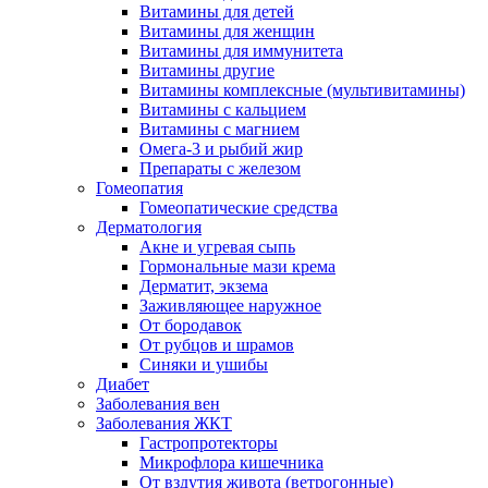
Витамины для детей
Витамины для женщин
Витамины для иммунитета
Витамины другие
Витамины комплексные (мультивитамины)
Витамины с кальцием
Витамины с магнием
Омега-3 и рыбий жир
Препараты с железом
Гомеопатия
Гомеопатические средства
Дерматология
Акне и угревая сыпь
Гормональные мази крема
Дерматит, экзема
Заживляющее наружное
От бородавок
От рубцов и шрамов
Синяки и ушибы
Диабет
Заболевания вен
Заболевания ЖКТ
Гастропротекторы
Микрофлора кишечника
От вздутия живота (ветрогонные)