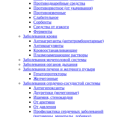
Противодиарейные средства
Противорвотное (от укачивания)
Противоязвенные
Слабительное
Сорбенты
Средства от изжоги
Ферменты
Заболевания крови
Антиагреганты (антитромбоцитарные)
Антикоагулянты
Кровоостанавливающие
Плазмозамещающие растворы
Заболевания мочеполовой системы
Заболевания органов дыхания
Заболевания печени и желчного пузыря
Гепатопротекторы
Желчегонные
Заболевания сердечно-сосудистой системы
Антигипоксанты
Диуретики (мочегонные)
Ишемия, стенокардия
От аритмии
От давления
Профилактика сердечных заболеваний
(витамины, минералы, добавки)