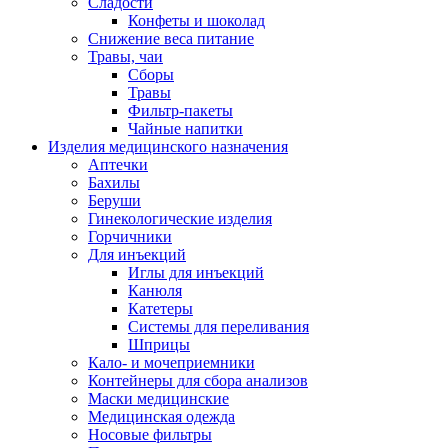
Сладости
Конфеты и шоколад
Снижение веса питание
Травы, чаи
Сборы
Травы
Фильтр-пакеты
Чайные напитки
Изделия медицинского назначения
Аптечки
Бахилы
Беруши
Гинекологические изделия
Горчичники
Для инъекций
Иглы для инъекций
Канюля
Катетеры
Системы для переливания
Шприцы
Кало- и мочеприемники
Контейнеры для сбора анализов
Маски медицинские
Медицинская одежда
Носовые фильтры