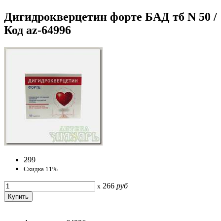
Дигидрокверцетин форте БАД тб N 50 /
Код az-64996
299
Скидка 11%
266
руб
x