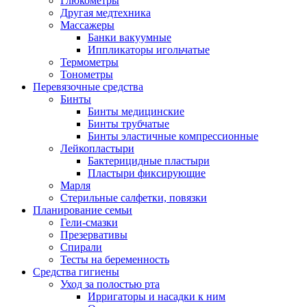
Глюкометры
Другая медтехника
Массажеры
Банки вакуумные
Иппликаторы игольчатые
Термометры
Тонометры
Перевязочные средства
Бинты
Бинты медицинские
Бинты трубчатые
Бинты эластичные компрессионные
Лейкопластыри
Бактерицидные пластыри
Пластыри фиксирующие
Марля
Стерильные салфетки, повязки
Планирование семьи
Гели-смазки
Презервативы
Спирали
Тесты на беременность
Средства гигиены
Уход за полостью рта
Ирригаторы и насадки к ним