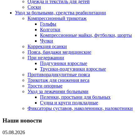
Одежда и текстиль для детей
Соски
Уход за больными, средства реабилитации
Компрессионный трикотаж
Гольфы
Колготки
Компрессионные майки, футболки, шорты
Чулки
Коррекция осанки
Пояса, бандажи медицинские
При недержании
Подгузники взрослые
Трусики-подгузники взрослые
Противорадикулитные пояса
Трикотаж для снижения веса
Трости опорные
Уход за лежачими больными
Пеленки, простыни для больных
Судна и круги подкладные
Фиксаторы суставов, наколенники, налокотники
Наши новости
05.08.2026