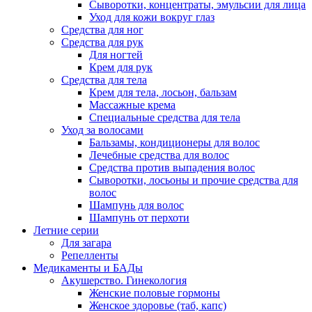
Сыворотки, концентраты, эмульсии для лица
Уход для кожи вокруг глаз
Средства для ног
Средства для рук
Для ногтей
Крем для рук
Средства для тела
Крем для тела, лосьон, бальзам
Массажные крема
Специальные средства для тела
Уход за волосами
Бальзамы, кондиционеры для волос
Лечебные средства для волос
Средства против выпадения волос
Сыворотки, лосьоны и прочие средства для
волос
Шампунь для волос
Шампунь от перхоти
Летние серии
Для загара
Репелленты
Медикаменты и БАДы
Акушерство. Гинекология
Женские половые гормоны
Женское здоровье (таб, капс)