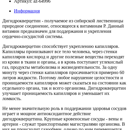
Артикул: az-64996
Информация
Дигидрокверцетин - получаемое из сибирской лиственницы
природное соединение, относящееся к витаминам Р. Данный
витамин предназначен для поддержания и укрепления
сердечно-сосудистой системы.
Дигидрокверцетин способствует укреплению капилляров.
Капилляры пронизывают все тело человека, через стенки
капилляров кислород и другие полезные вещества переходят
из крови в ткани и органы, а в кровь поступают углекислый
газ, продукты метаболизма и жизнедеятельности. За одну
минуту через стенки капилляров просачивается примерно 60
литров жидкости. Поэтому любое нарушение целостности и
проницаемости капилляров может сказаться на состоянии как
отдельного органа, так и всего организма. Дигидрокверцетин
улучшает проницаемость капилляров и уменьшает их
ломкость.
Не менее значительную роль в поддержании здоровья сосудов
играет и мощное антиоксидантное действие
дигидрокверцетина. Крупные кровеносные сосуды - вены и
артерии - служат транспортными магистралями организма. В
них не происходит газообмен, однако по ним перемещается