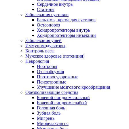
Сердечное внутрь
Статины
Заболевания суставов
Бальзамы, крема для суставов
Остеопороз
Хондропротекторы внутрь
Хондропротекторы инъекции
Заболевания ушей
Иммуномодуляторы
Контроль веса
Мужское здоровье (потенция)
Неврология
Ноотропы
От слабоумия
Противосудорожные
Психотропные
Улучшение мозгового крообращения
Обезболивающие средства
Болевой синдром сильный
Болевой синдром слабый
Головная боль
Зубная боль
Мигрень
Миорелаксанты
Мышечная боль