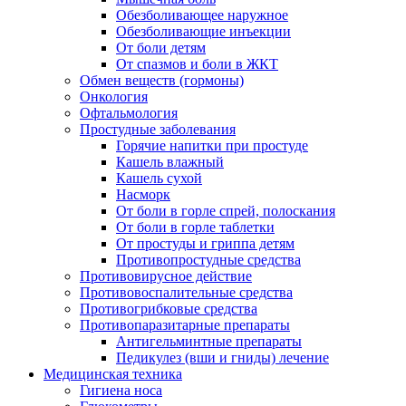
Обезболивающее наружное
Обезболивающие инъекции
От боли детям
От спазмов и боли в ЖКТ
Обмен веществ (гормоны)
Онкология
Офтальмология
Простудные заболевания
Горячие напитки при простуде
Кашель влажный
Кашель сухой
Насморк
От боли в горле спрей, полоскания
От боли в горле таблетки
От простуды и гриппа детям
Противопростудные средства
Противовирусное действие
Противовоспалительные средства
Противогрибковые средства
Противопаразитарные препараты
Антигельминтные препараты
Педикулез (вши и гниды) лечение
Медицинская техника
Гигиена носа