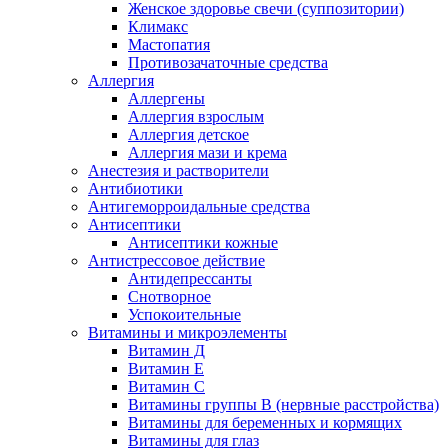
Женское здоровье свечи (суппозитории)
Климакс
Мастопатия
Противозачаточные средства
Аллергия
Аллергены
Аллергия взрослым
Аллергия детское
Аллергия мази и крема
Анестезия и растворители
Антибиотики
Антигеморроидальные средства
Антисептики
Антисептики кожные
Антистрессовое действие
Антидепрессанты
Снотворное
Успокоительные
Витамины и микроэлементы
Витамин Д
Витамин Е
Витамин С
Витамины группы В (нервные расстройства)
Витамины для беременных и кормящих
Витамины для глаз