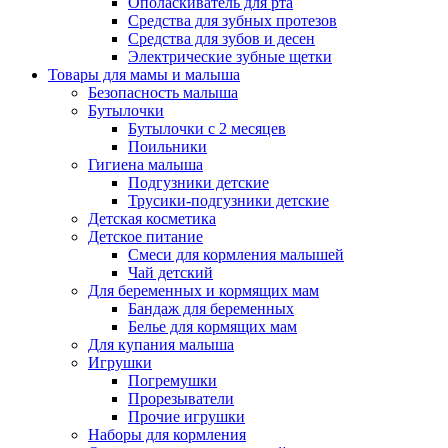
Ополаскиватель для рта
Средства для зубных протезов
Средства для зубов и десен
Электрические зубные щетки
Товары для мамы и малыша
Безопасность малыша
Бутылочки
Бутылочки с 2 месяцев
Поильники
Гигиена малыша
Подгузники детские
Трусики-подгузники детские
Детская косметика
Детское питание
Смеси для кормления малышей
Чай детский
Для беременных и кормящих мам
Бандаж для беременных
Белье для кормящих мам
Для купания малыша
Игрушки
Погремушки
Прорезыватели
Прочие игрушки
Наборы для кормления