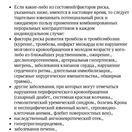
Если какие-либо из состояний/факторов риска,
указанных ниже, имеются в настоящее время, то следует
тщательно взвешивать потенциальный риск и
ожидаемую пользу применения комбинированных
пероральных контрацептивов в каждом
индивидуальном случае:
факторы риска развития тромбоза и тромбоэмболии
(курение., тромбозы, инфаркт миокарда или нарушение
мозгового кровообращения в молодом возрасте у кого-
либо из ближайших родственников., ожирение.,
дислипопротеинемия., артериальная гипертензия.,
мигрень., заболевания клапанов сердца., нарушение
сердечного ритма., длительная иммобилизация.,
серьезные хирургические вмешательства., обширная
травма).,
другие заболевания, при которых могут отмечаться
нарушения периферического кровообращения
(сахарный диабет., системная красная волчанка.,
гемолитический уремический синдром., болезнь Крона
и неспецифический язвенный колит., серповидно-
клеточная анемия., флебит поверхностных вен).,
наследственный ангионевротический отек.,
гипертриглицеридемия.,
заболевания печени.,