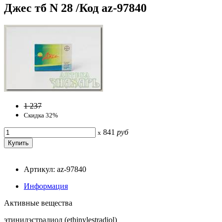
Джес тб N 28 /Код az-97840
1 237
Скидка 32%
841
руб
x
Артикул: az-97840
Информация
Активные вещества
этинилэстрадиол (ethinylestradiol)