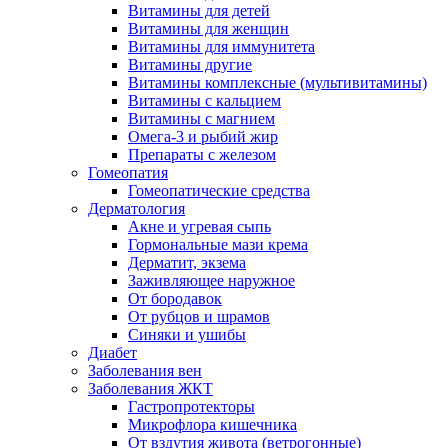
Витамины для детей
Витамины для женщин
Витамины для иммунитета
Витамины другие
Витамины комплексные (мультивитамины)
Витамины с кальцием
Витамины с магнием
Омега-3 и рыбий жир
Препараты с железом
Гомеопатия
Гомеопатические средства
Дерматология
Акне и угревая сыпь
Гормональные мази крема
Дерматит, экзема
Заживляющее наружное
От бородавок
От рубцов и шрамов
Синяки и ушибы
Диабет
Заболевания вен
Заболевания ЖКТ
Гастропротекторы
Микрофлора кишечника
От вздутия живота (ветрогонные)