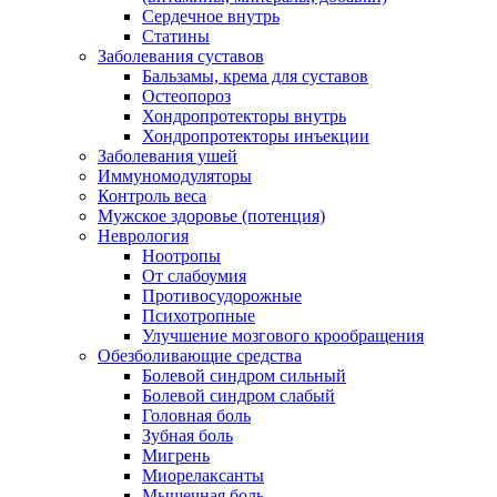
Сердечное внутрь
Статины
Заболевания суставов
Бальзамы, крема для суставов
Остеопороз
Хондропротекторы внутрь
Хондропротекторы инъекции
Заболевания ушей
Иммуномодуляторы
Контроль веса
Мужское здоровье (потенция)
Неврология
Ноотропы
От слабоумия
Противосудорожные
Психотропные
Улучшение мозгового крообращения
Обезболивающие средства
Болевой синдром сильный
Болевой синдром слабый
Головная боль
Зубная боль
Мигрень
Миорелаксанты
Мышечная боль