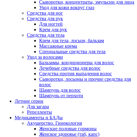
Сыворотки, концентраты, эмульсии для лица
Уход для кожи вокруг глаз
Средства для ног
Средства для рук
Для ногтей
Крем для рук
Средства для тела
Крем для тела, лосьон, бальзам
Массажные крема
Специальные средства для тела
Уход за волосами
Бальзамы, кондиционеры для волос
Лечебные средства для волос
Средства против выпадения волос
Сыворотки, лосьоны и прочие средства для
волос
Шампунь для волос
Шампунь от перхоти
Летние серии
Для загара
Репелленты
Медикаменты и БАДы
Акушерство. Гинекология
Женские половые гормоны
Женское здоровье (таб, капс)