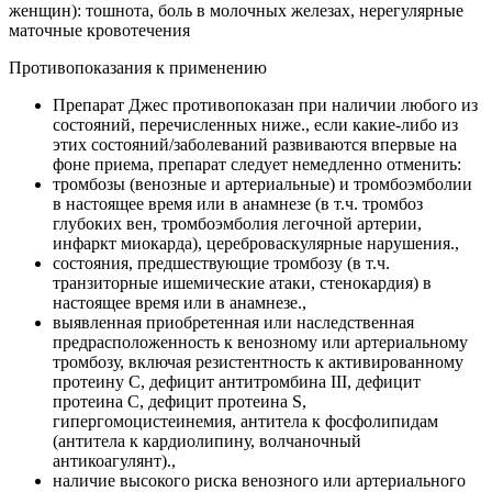
женщин): тошнота, боль в молочных железах, нерегулярные
маточные кровотечения
Противопоказания к применению
Препарат Джес противопоказан при наличии любого из
состояний, перечисленных ниже., если какие-либо из
этих состояний/заболеваний развиваются впервые на
фоне приема, препарат следует немедленно отменить:
тромбозы (венозные и артериальные) и тромбоэмболии
в настоящее время или в анамнезе (в т.ч. тромбоз
глубоких вен, тромбоэмболия легочной артерии,
инфаркт миокарда), цереброваскулярные нарушения.,
состояния, предшествующие тромбозу (в т.ч.
транзиторные ишемические атаки, стенокардия) в
настоящее время или в анамнезе.,
выявленная приобретенная или наследственная
предрасположенность к венозному или артериальному
тромбозу, включая резистентность к активированному
протеину С, дефицит антитромбина III, дефицит
протеина С, дефицит протеина S,
гипергомоцистеинемия, антитела к фосфолипидам
(антитела к кардиолипину, волчаночный
антикоагулянт).,
наличие высокого риска венозного или артериального