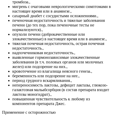
тромбоза.,
мигрень с очаговыми неврологическими симптомами в
настоящее время или в анамнезе.,
сахарный диабет с сосудистыми осложнениями.,
печеночная недостаточность и тяжелые заболевания
печени (до тех пор, пока печеночные тесты не
нормализуются).,
опухоли печени (доброкачественные или
злокачественные) в настоящее время или в анамнезе.,
тяжелая почечная недостаточность, острая почечная
недостаточность.,
надпочечниковая недостаточность.,
выявленные гормонозависимые злокачественные
заболевания (в т.ч. половых органов или молочных
желез) или подозрение на них.,
кровотечение из влагалища неясного генеза.,
беременность или подозрение на нее.,
период грудного вскармливания.,
непереносимость лактозы, дефицит лактазы, глюкозо-
галактозная мальабсорбция (в состав препарата входит
лактозы моногидрат).,
повышенная чувствительность к любому из
компонентов препарата Джес.
Применение с осторожностью