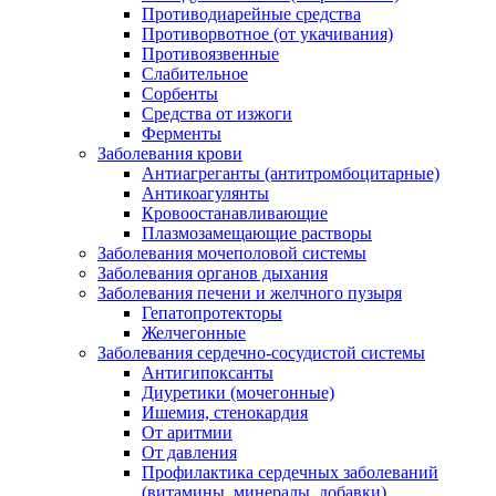
Противодиарейные средства
Противорвотное (от укачивания)
Противоязвенные
Слабительное
Сорбенты
Средства от изжоги
Ферменты
Заболевания крови
Антиагреганты (антитромбоцитарные)
Антикоагулянты
Кровоостанавливающие
Плазмозамещающие растворы
Заболевания мочеполовой системы
Заболевания органов дыхания
Заболевания печени и желчного пузыря
Гепатопротекторы
Желчегонные
Заболевания сердечно-сосудистой системы
Антигипоксанты
Диуретики (мочегонные)
Ишемия, стенокардия
От аритмии
От давления
Профилактика сердечных заболеваний
(витамины, минералы, добавки)