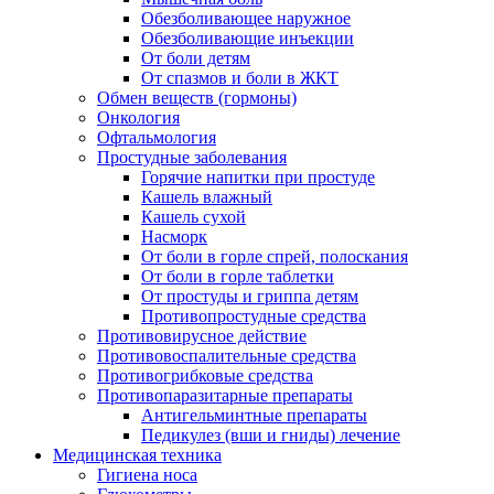
Обезболивающее наружное
Обезболивающие инъекции
От боли детям
От спазмов и боли в ЖКТ
Обмен веществ (гормоны)
Онкология
Офтальмология
Простудные заболевания
Горячие напитки при простуде
Кашель влажный
Кашель сухой
Насморк
От боли в горле спрей, полоскания
От боли в горле таблетки
От простуды и гриппа детям
Противопростудные средства
Противовирусное действие
Противовоспалительные средства
Противогрибковые средства
Противопаразитарные препараты
Антигельминтные препараты
Педикулез (вши и гниды) лечение
Медицинская техника
Гигиена носа