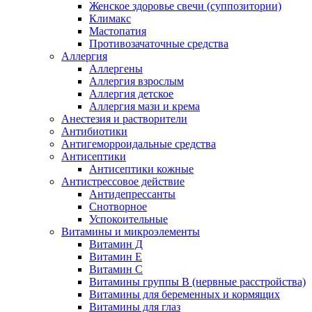
Женское здоровье свечи (суппозитории)
Климакс
Мастопатия
Противозачаточные средства
Аллергия
Аллергены
Аллергия взрослым
Аллергия детское
Аллергия мази и крема
Анестезия и растворители
Антибиотики
Антигеморроидальные средства
Антисептики
Антисептики кожные
Антистрессовое действие
Антидепрессанты
Снотворное
Успокоительные
Витамины и микроэлементы
Витамин Д
Витамин Е
Витамин С
Витамины группы В (нервные расстройства)
Витамины для беременных и кормящих
Витамины для глаз