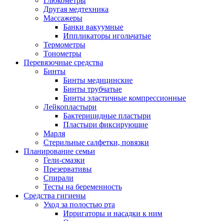
Глюкометры
Другая медтехника
Массажеры
Банки вакуумные
Иппликаторы игольчатые
Термометры
Тонометры
Перевязочные средства
Бинты
Бинты медицинские
Бинты трубчатые
Бинты эластичные компрессионные
Лейкопластыри
Бактерицидные пластыри
Пластыри фиксирующие
Марля
Стерильные салфетки, повязки
Планирование семьи
Гели-смазки
Презервативы
Спирали
Тесты на беременность
Средства гигиены
Уход за полостью рта
Ирригаторы и насадки к ним