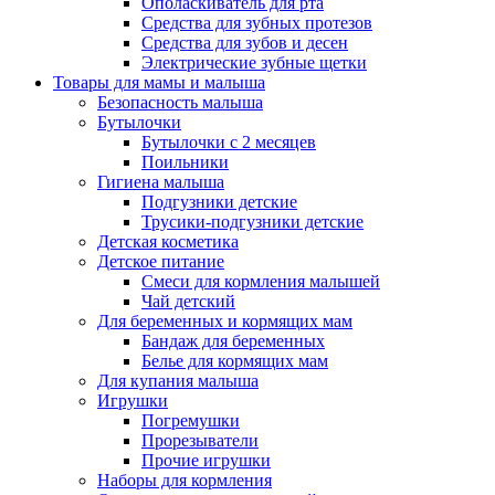
Ополаскиватель для рта
Средства для зубных протезов
Средства для зубов и десен
Электрические зубные щетки
Товары для мамы и малыша
Безопасность малыша
Бутылочки
Бутылочки с 2 месяцев
Поильники
Гигиена малыша
Подгузники детские
Трусики-подгузники детские
Детская косметика
Детское питание
Смеси для кормления малышей
Чай детский
Для беременных и кормящих мам
Бандаж для беременных
Белье для кормящих мам
Для купания малыша
Игрушки
Погремушки
Прорезыватели
Прочие игрушки
Наборы для кормления