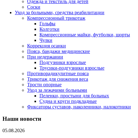
Одежда и текстиль для детей
Соски
Уход за больными, средства реабилитации
Компрессионный трикотаж
Гольфы
Колготки
Компрессионные майки, футболки, шорты
Чулки
Коррекция осанки
Пояса, бандажи медицинские
При недержании
Подгузники взрослые
Трусики-подгузники взрослые
Противорадикулитные пояса
Трикотаж для снижения веса
Трости опорные
Уход за лежачими больными
Пеленки, простыни для больных
Судна и круги подкладные
Фиксаторы суставов, наколенники, налокотники
Наши новости
05.08.2026