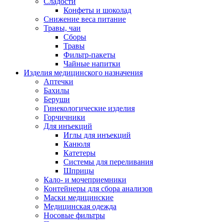
Сладости
Конфеты и шоколад
Снижение веса питание
Травы, чаи
Сборы
Травы
Фильтр-пакеты
Чайные напитки
Изделия медицинского назначения
Аптечки
Бахилы
Беруши
Гинекологические изделия
Горчичники
Для инъекций
Иглы для инъекций
Канюля
Катетеры
Системы для переливания
Шприцы
Кало- и мочеприемники
Контейнеры для сбора анализов
Маски медицинские
Медицинская одежда
Носовые фильтры