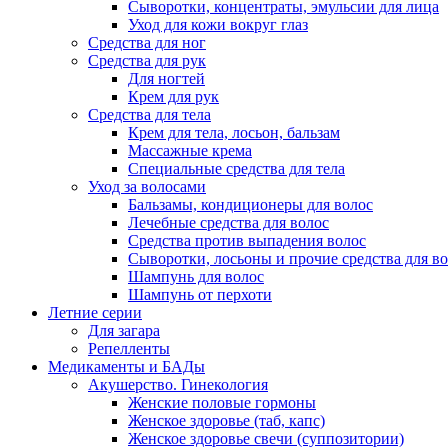
Сыворотки, концентраты, эмульсии для лица
Уход для кожи вокруг глаз
Средства для ног
Средства для рук
Для ногтей
Крем для рук
Средства для тела
Крем для тела, лосьон, бальзам
Массажные крема
Специальные средства для тела
Уход за волосами
Бальзамы, кондиционеры для волос
Лечебные средства для волос
Средства против выпадения волос
Сыворотки, лосьоны и прочие средства для в
Шампунь для волос
Шампунь от перхоти
Летние серии
Для загара
Репелленты
Медикаменты и БАДы
Акушерство. Гинекология
Женские половые гормоны
Женское здоровье (таб, капс)
Женское здоровье свечи (суппозитории)