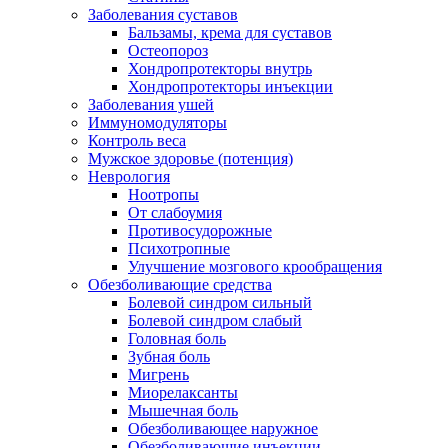
Заболевания суставов
Бальзамы, крема для суставов
Остеопороз
Хондропротекторы внутрь
Хондропротекторы инъекции
Заболевания ушей
Иммуномодуляторы
Контроль веса
Мужское здоровье (потенция)
Неврология
Ноотропы
От слабоумия
Противосудорожные
Психотропные
Улучшение мозгового крообращения
Обезболивающие средства
Болевой синдром сильный
Болевой синдром слабый
Головная боль
Зубная боль
Мигрень
Миорелаксанты
Мышечная боль
Обезболивающее наружное
Обезболивающие инъекции