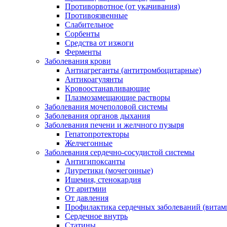
Противорвотное (от укачивания)
Противоязвенные
Слабительное
Сорбенты
Средства от изжоги
Ферменты
Заболевания крови
Антиагреганты (антитромбоцитарные)
Антикоагулянты
Кровоостанавливающие
Плазмозамещающие растворы
Заболевания мочеполовой системы
Заболевания органов дыхания
Заболевания печени и желчного пузыря
Гепатопротекторы
Желчегонные
Заболевания сердечно-сосудистой системы
Антигипоксанты
Диуретики (мочегонные)
Ишемия, стенокардия
От аритмии
От давления
Профилактика сердечных заболеваний (витам
Сердечное внутрь
Статины