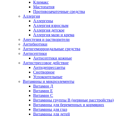
Климакс
Мастопатия
Противозачаточные средства
Аллергия
Аллергены
Аллергия взрослым
Аллергия детское
Аллергия мази и крема
Анестезия и растворители
Антибиотики
Антигеморроидальные средства
Антисептики
Антисептики кожные
Антистрессовое действие
Антидепрессанты
Снотворное
Успокоительные
Витамины и микроэлементы
Витамин Д
Витамин Е
Витамин С
Витамины группы В (нервные расстройства)
Витамины для беременных и кормящих
Витамины для глаз
Витамины для детей