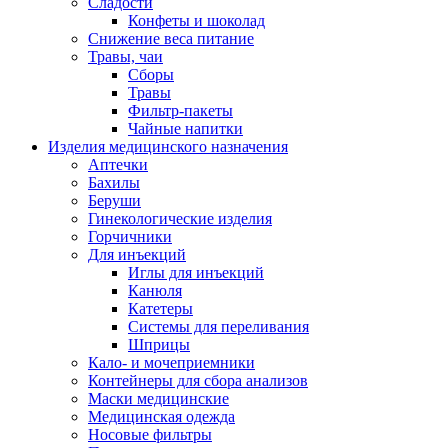
Сладости
Конфеты и шоколад
Снижение веса питание
Травы, чаи
Сборы
Травы
Фильтр-пакеты
Чайные напитки
Изделия медицинского назначения
Аптечки
Бахилы
Беруши
Гинекологические изделия
Горчичники
Для инъекций
Иглы для инъекций
Канюля
Катетеры
Системы для переливания
Шприцы
Кало- и мочеприемники
Контейнеры для сбора анализов
Маски медицинские
Медицинская одежда
Носовые фильтры