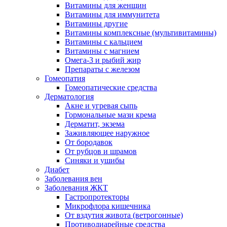
Витамины для женщин
Витамины для иммунитета
Витамины другие
Витамины комплексные (мультивитамины)
Витамины с кальцием
Витамины с магнием
Омега-3 и рыбий жир
Препараты с железом
Гомеопатия
Гомеопатические средства
Дерматология
Акне и угревая сыпь
Гормональные мази крема
Дерматит, экзема
Заживляющее наружное
От бородавок
От рубцов и шрамов
Синяки и ушибы
Диабет
Заболевания вен
Заболевания ЖКТ
Гастропротекторы
Микрофлора кишечника
От вздутия живота (ветрогонные)
Противодиарейные средства