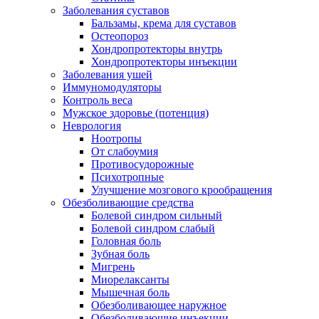
Заболевания суставов
Бальзамы, крема для суставов
Остеопороз
Хондропротекторы внутрь
Хондропротекторы инъекции
Заболевания ушей
Иммуномодуляторы
Контроль веса
Мужское здоровье (потенция)
Неврология
Ноотропы
От слабоумия
Противосудорожные
Психотропные
Улучшение мозгового крообращения
Обезболивающие средства
Болевой синдром сильный
Болевой синдром слабый
Головная боль
Зубная боль
Мигрень
Миорелаксанты
Мышечная боль
Обезболивающее наружное
Обезболивающие инъекции