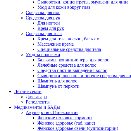
Сыворотки, концентраты, эмульсии для лица
Уход для кожи вокруг глаз
Средства для ног
Средства для рук
Для ногтей
Крем для рук
Средства для тела
Крем для тела, лосьон, бальзам
Массажные крема
Специальные средства для тела
Уход за волосами
Бальзамы, кондиционеры для волос
Лечебные средства для волос
Средства против выпадения волос
Сыворотки, лосьоны и прочие средства для в
Шампунь для волос
Шампунь от перхоти
Летние серии
Для загара
Репелленты
Медикаменты и БАДы
Акушерство. Гинекология
Женские половые гормоны
Женское здоровье (таб, капс)
Женское здоровье свечи (суппозитории)