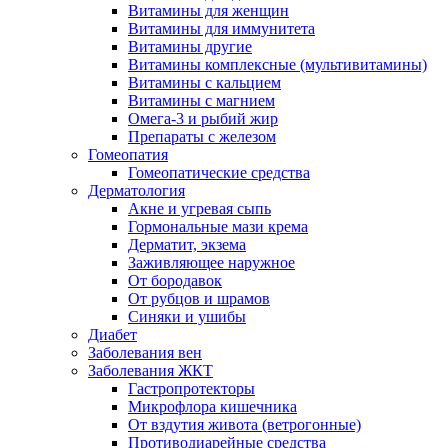
Витамины для женщин
Витамины для иммунитета
Витамины другие
Витамины комплексные (мультивитамины)
Витамины с кальцием
Витамины с магнием
Омега-3 и рыбий жир
Препараты с железом
Гомеопатия
Гомеопатические средства
Дерматология
Акне и угревая сыпь
Гормональные мази крема
Дерматит, экзема
Заживляющее наружное
От бородавок
От рубцов и шрамов
Синяки и ушибы
Диабет
Заболевания вен
Заболевания ЖКТ
Гастропротекторы
Микрофлора кишечника
От вздутия живота (ветрогонные)
Противодиарейные средства