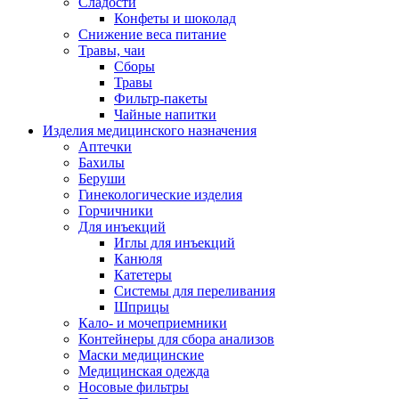
Сладости
Конфеты и шоколад
Снижение веса питание
Травы, чаи
Сборы
Травы
Фильтр-пакеты
Чайные напитки
Изделия медицинского назначения
Аптечки
Бахилы
Беруши
Гинекологические изделия
Горчичники
Для инъекций
Иглы для инъекций
Канюля
Катетеры
Системы для переливания
Шприцы
Кало- и мочеприемники
Контейнеры для сбора анализов
Маски медицинские
Медицинская одежда
Носовые фильтры