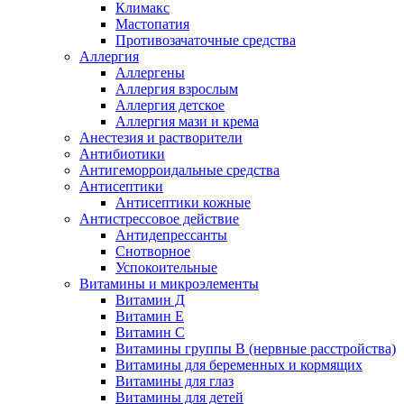
Климакс
Мастопатия
Противозачаточные средства
Аллергия
Аллергены
Аллергия взрослым
Аллергия детское
Аллергия мази и крема
Анестезия и растворители
Антибиотики
Антигеморроидальные средства
Антисептики
Антисептики кожные
Антистрессовое действие
Антидепрессанты
Снотворное
Успокоительные
Витамины и микроэлементы
Витамин Д
Витамин Е
Витамин С
Витамины группы В (нервные расстройства)
Витамины для беременных и кормящих
Витамины для глаз
Витамины для детей