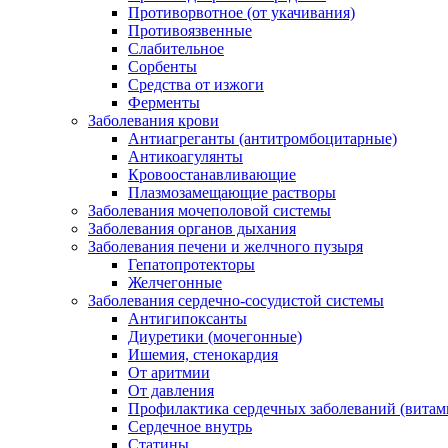
Противорвотное (от укачивания)
Противоязвенные
Слабительное
Сорбенты
Средства от изжоги
Ферменты
Заболевания крови
Антиагреганты (антитромбоцитарные)
Антикоагулянты
Кровоостанавливающие
Плазмозамещающие растворы
Заболевания мочеполовой системы
Заболевания органов дыхания
Заболевания печени и желчного пузыря
Гепатопротекторы
Желчегонные
Заболевания сердечно-сосудистой системы
Антигипоксанты
Диуретики (мочегонные)
Ишемия, стенокардия
От аритмии
От давления
Профилактика сердечных заболеваний (витам
Сердечное внутрь
Статины