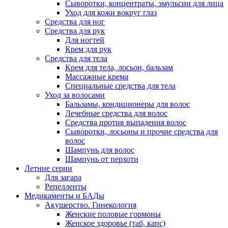
Сыворотки, концентраты, эмульсии для лица
Уход для кожи вокруг глаз
Средства для ног
Средства для рук
Для ногтей
Крем для рук
Средства для тела
Крем для тела, лосьон, бальзам
Массажные крема
Специальные средства для тела
Уход за волосами
Бальзамы, кондиционеры для волос
Лечебные средства для волос
Средства против выпадения волос
Сыворотки, лосьоны и прочие средства для
волос
Шампунь для волос
Шампунь от перхоти
Летние серии
Для загара
Репелленты
Медикаменты и БАДы
Акушерство. Гинекология
Женские половые гормоны
Женское здоровье (таб, капс)