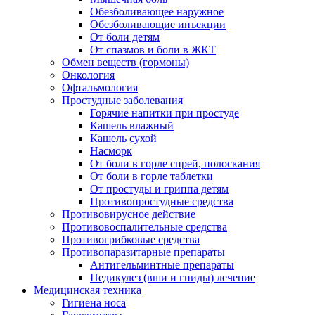
Обезболивающее наружное
Обезболивающие инъекции
От боли детям
От спазмов и боли в ЖКТ
Обмен веществ (гормоны)
Онкология
Офтальмология
Простудные заболевания
Горячие напитки при простуде
Кашель влажный
Кашель сухой
Насморк
От боли в горле спрей, полоскания
От боли в горле таблетки
От простуды и гриппа детям
Противопростудные средства
Противовирусное действие
Противовоспалительные средства
Противогрибковые средства
Противопаразитарные препараты
Антигельминтные препараты
Педикулез (вши и гниды) лечение
Медицинская техника
Гигиена носа