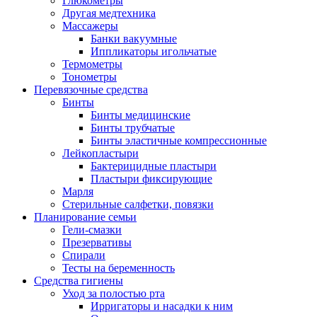
Глюкометры
Другая медтехника
Массажеры
Банки вакуумные
Иппликаторы игольчатые
Термометры
Тонометры
Перевязочные средства
Бинты
Бинты медицинские
Бинты трубчатые
Бинты эластичные компрессионные
Лейкопластыри
Бактерицидные пластыри
Пластыри фиксирующие
Марля
Стерильные салфетки, повязки
Планирование семьи
Гели-смазки
Презервативы
Спирали
Тесты на беременность
Средства гигиены
Уход за полостью рта
Ирригаторы и насадки к ним