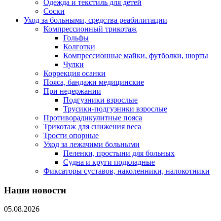
Одежда и текстиль для детей
Соски
Уход за больными, средства реабилитации
Компрессионный трикотаж
Гольфы
Колготки
Компрессионные майки, футболки, шорты
Чулки
Коррекция осанки
Пояса, бандажи медицинские
При недержании
Подгузники взрослые
Трусики-подгузники взрослые
Противорадикулитные пояса
Трикотаж для снижения веса
Трости опорные
Уход за лежачими больными
Пеленки, простыни для больных
Судна и круги подкладные
Фиксаторы суставов, наколенники, налокотники
Наши новости
05.08.2026