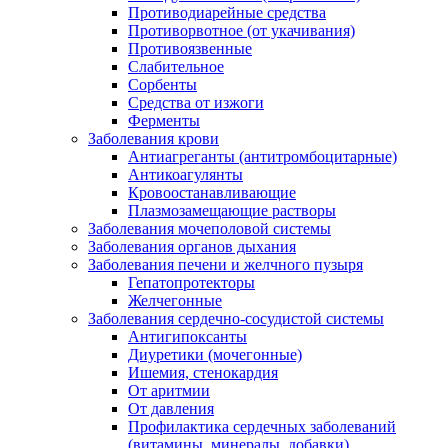
Противодиарейные средства
Противорвотное (от укачивания)
Противоязвенные
Слабительное
Сорбенты
Средства от изжоги
Ферменты
Заболевания крови
Антиагреганты (антитромбоцитарные)
Антикоагулянты
Кровоостанавливающие
Плазмозамещающие растворы
Заболевания мочеполовой системы
Заболевания органов дыхания
Заболевания печени и желчного пузыря
Гепатопротекторы
Желчегонные
Заболевания сердечно-сосудистой системы
Антигипоксанты
Диуретики (мочегонные)
Ишемия, стенокардия
От аритмии
От давления
Профилактика сердечных заболеваний
(витамины, минералы, добавки)