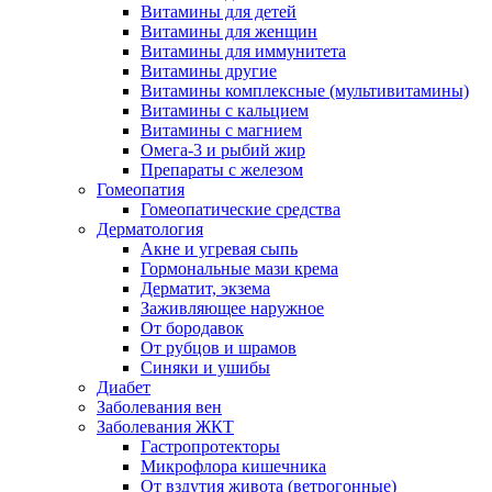
Витамины для детей
Витамины для женщин
Витамины для иммунитета
Витамины другие
Витамины комплексные (мультивитамины)
Витамины с кальцием
Витамины с магнием
Омега-3 и рыбий жир
Препараты с железом
Гомеопатия
Гомеопатические средства
Дерматология
Акне и угревая сыпь
Гормональные мази крема
Дерматит, экзема
Заживляющее наружное
От бородавок
От рубцов и шрамов
Синяки и ушибы
Диабет
Заболевания вен
Заболевания ЖКТ
Гастропротекторы
Микрофлора кишечника
От вздутия живота (ветрогонные)