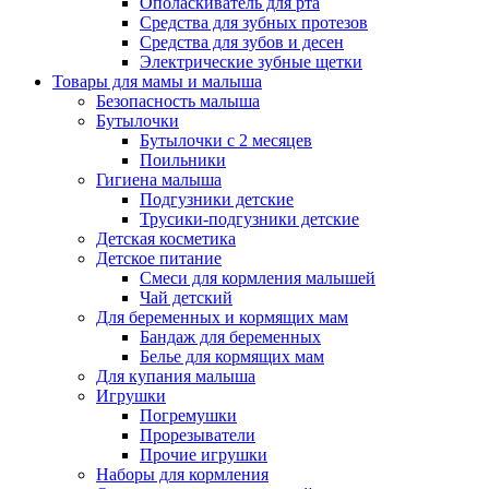
Ополаскиватель для рта
Средства для зубных протезов
Средства для зубов и десен
Электрические зубные щетки
Товары для мамы и малыша
Безопасность малыша
Бутылочки
Бутылочки с 2 месяцев
Поильники
Гигиена малыша
Подгузники детские
Трусики-подгузники детские
Детская косметика
Детское питание
Смеси для кормления малышей
Чай детский
Для беременных и кормящих мам
Бандаж для беременных
Белье для кормящих мам
Для купания малыша
Игрушки
Погремушки
Прорезыватели
Прочие игрушки
Наборы для кормления