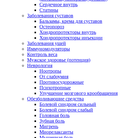
Сердечное внутрь
Статины
Заболевания суставов
Бальзамы, крема для суставов
Остеопороз
Хондропротекторы внутрь
Хондропротекторы инъекции
Заболевания ушей
Иммуномодуляторы
Контроль веса
Мужское здоровье (потенция)
Неврология
Ноотропы
От слабоумия
Противосудорожные
Психотропные
Улучшение мозгового крообращения
Обезболивающие средства
Болевой синдром сильный
Болевой синдром слабый
Головная боль
Зубная боль
Мигрень
Миорелаксанты
Мышечная боль