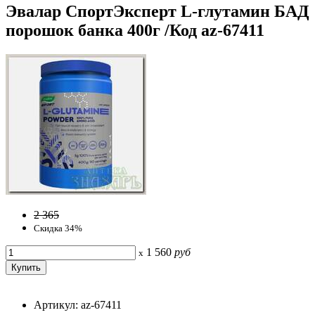
Эвалар СпортЭксперт L-глутамин БАД
порошок банка 400г /Код az-67411
2 365
Скидка 34%
1 560
руб
x
Артикул: az-67411