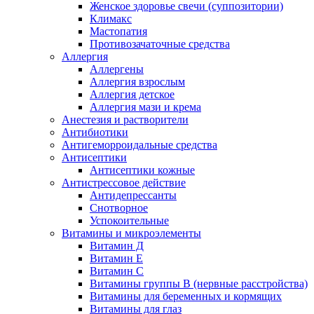
Женское здоровье свечи (суппозитории)
Климакс
Мастопатия
Противозачаточные средства
Аллергия
Аллергены
Аллергия взрослым
Аллергия детское
Аллергия мази и крема
Анестезия и растворители
Антибиотики
Антигеморроидальные средства
Антисептики
Антисептики кожные
Антистрессовое действие
Антидепрессанты
Снотворное
Успокоительные
Витамины и микроэлементы
Витамин Д
Витамин Е
Витамин С
Витамины группы В (нервные расстройства)
Витамины для беременных и кормящих
Витамины для глаз