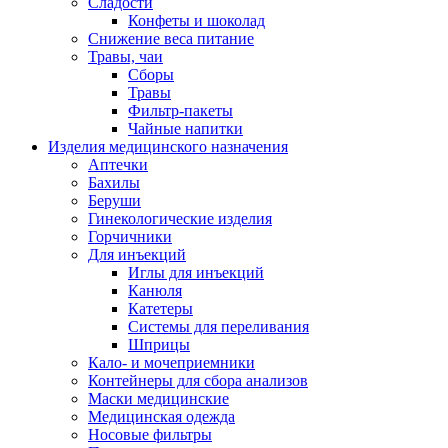
Сладости
Конфеты и шоколад
Снижение веса питание
Травы, чаи
Сборы
Травы
Фильтр-пакеты
Чайные напитки
Изделия медицинского назначения
Аптечки
Бахилы
Беруши
Гинекологические изделия
Горчичники
Для инъекций
Иглы для инъекций
Канюля
Катетеры
Системы для переливания
Шприцы
Кало- и мочеприемники
Контейнеры для сбора анализов
Маски медицинские
Медицинская одежда
Носовые фильтры