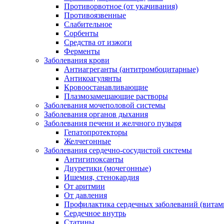
Противорвотное (от укачивания)
Противоязвенные
Слабительное
Сорбенты
Средства от изжоги
Ферменты
Заболевания крови
Антиагреганты (антитромбоцитарные)
Антикоагулянты
Кровоостанавливающие
Плазмозамещающие растворы
Заболевания мочеполовой системы
Заболевания органов дыхания
Заболевания печени и желчного пузыря
Гепатопротекторы
Желчегонные
Заболевания сердечно-сосудистой системы
Антигипоксанты
Диуретики (мочегонные)
Ишемия, стенокардия
От аритмии
От давления
Профилактика сердечных заболеваний (витам
Сердечное внутрь
Статины