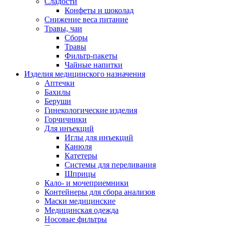
Сладости
Конфеты и шоколад
Снижение веса питание
Травы, чаи
Сборы
Травы
Фильтр-пакеты
Чайные напитки
Изделия медицинского назначения
Аптечки
Бахилы
Беруши
Гинекологические изделия
Горчичники
Для инъекций
Иглы для инъекций
Канюля
Катетеры
Системы для переливания
Шприцы
Кало- и мочеприемники
Контейнеры для сбора анализов
Маски медицинские
Медицинская одежда
Носовые фильтры