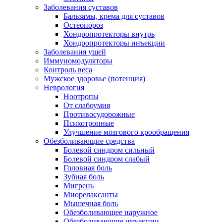
Заболевания суставов
Бальзамы, крема для суставов
Остеопороз
Хондропротекторы внутрь
Хондропротекторы инъекции
Заболевания ушей
Иммуномодуляторы
Контроль веса
Мужское здоровье (потенция)
Неврология
Ноотропы
От слабоумия
Противосудорожные
Психотропные
Улучшение мозгового крообращения
Обезболивающие средства
Болевой синдром сильный
Болевой синдром слабый
Головная боль
Зубная боль
Мигрень
Миорелаксанты
Мышечная боль
Обезболивающее наружное
Обезболивающие инъекции