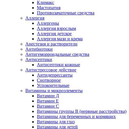
Климакс
Мастопатия
Противозачаточные средства
Аллергия
Аллергены
Аллергия взрослым
Аллергия детское
Аллергия мази и крема
Анестезия и растворители
Антибиотики
Антигеморроидальные средства
Антисептики
Антисептики кожные
Антистрессовое действие
Антидепрессанты
Снотворное
Успокоительные
Витамины и микроэлементы
Витамин Д
Витамин Е
Витамин С
Витамины группы В (нервные расстройства)
Витамины для беременных и кормящих
Витамины для глаз
Витамины для детей