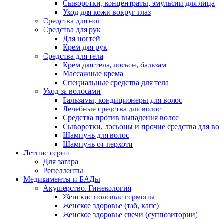
Сыворотки, концентраты, эмульсии для лица
Уход для кожи вокруг глаз
Средства для ног
Средства для рук
Для ногтей
Крем для рук
Средства для тела
Крем для тела, лосьон, бальзам
Массажные крема
Специальные средства для тела
Уход за волосами
Бальзамы, кондиционеры для волос
Лечебные средства для волос
Средства против выпадения волос
Сыворотки, лосьоны и прочие средства для в
Шампунь для волос
Шампунь от перхоти
Летние серии
Для загара
Репелленты
Медикаменты и БАДы
Акушерство. Гинекология
Женские половые гормоны
Женское здоровье (таб, капс)
Женское здоровье свечи (суппозитории)