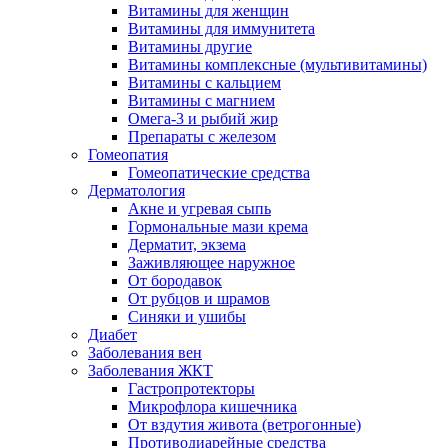
Витамины для женщин
Витамины для иммунитета
Витамины другие
Витамины комплексные (мультивитамины)
Витамины с кальцием
Витамины с магнием
Омега-3 и рыбий жир
Препараты с железом
Гомеопатия
Гомеопатические средства
Дерматология
Акне и угревая сыпь
Гормональные мази крема
Дерматит, экзема
Заживляющее наружное
От бородавок
От рубцов и шрамов
Синяки и ушибы
Диабет
Заболевания вен
Заболевания ЖКТ
Гастропротекторы
Микрофлора кишечника
От вздутия живота (ветрогонные)
Противодиарейные средства