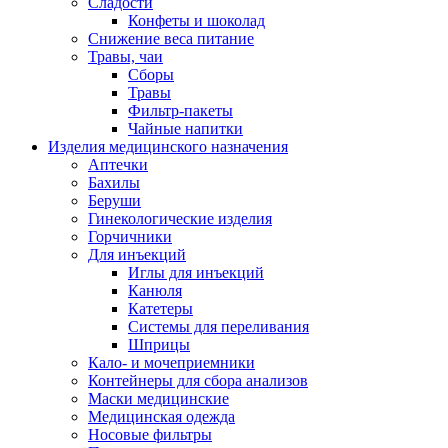
Сладости
Конфеты и шоколад
Снижение веса питание
Травы, чаи
Сборы
Травы
Фильтр-пакеты
Чайные напитки
Изделия медицинского назначения
Аптечки
Бахилы
Беруши
Гинекологические изделия
Горчичники
Для инъекций
Иглы для инъекций
Канюля
Катетеры
Системы для переливания
Шприцы
Кало- и мочеприемники
Контейнеры для сбора анализов
Маски медицинские
Медицинская одежда
Носовые фильтры