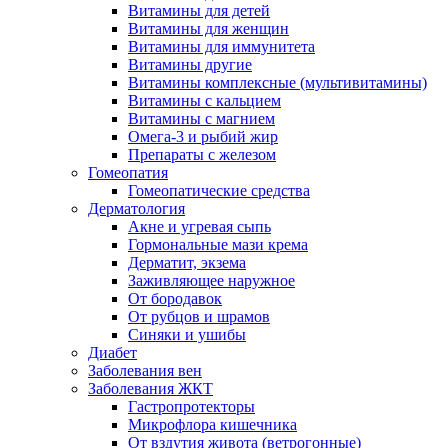
Витамины для детей
Витамины для женщин
Витамины для иммунитета
Витамины другие
Витамины комплексные (мультивитамины)
Витамины с кальцием
Витамины с магнием
Омега-3 и рыбий жир
Препараты с железом
Гомеопатия
Гомеопатические средства
Дерматология
Акне и угревая сыпь
Гормональные мази крема
Дерматит, экзема
Заживляющее наружное
От бородавок
От рубцов и шрамов
Синяки и ушибы
Диабет
Заболевания вен
Заболевания ЖКТ
Гастропротекторы
Микрофлора кишечника
От вздутия живота (ветрогонные)