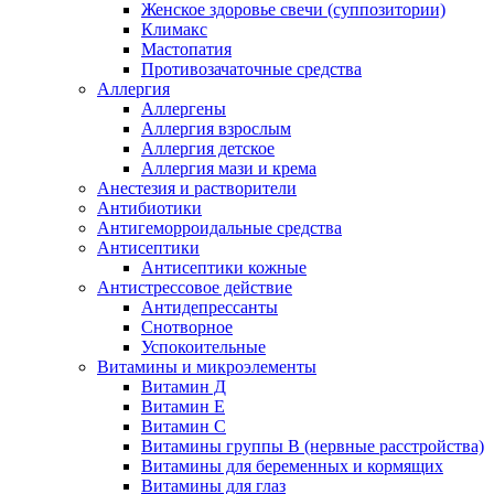
Женское здоровье свечи (суппозитории)
Климакс
Мастопатия
Противозачаточные средства
Аллергия
Аллергены
Аллергия взрослым
Аллергия детское
Аллергия мази и крема
Анестезия и растворители
Антибиотики
Антигеморроидальные средства
Антисептики
Антисептики кожные
Антистрессовое действие
Антидепрессанты
Снотворное
Успокоительные
Витамины и микроэлементы
Витамин Д
Витамин Е
Витамин С
Витамины группы В (нервные расстройства)
Витамины для беременных и кормящих
Витамины для глаз