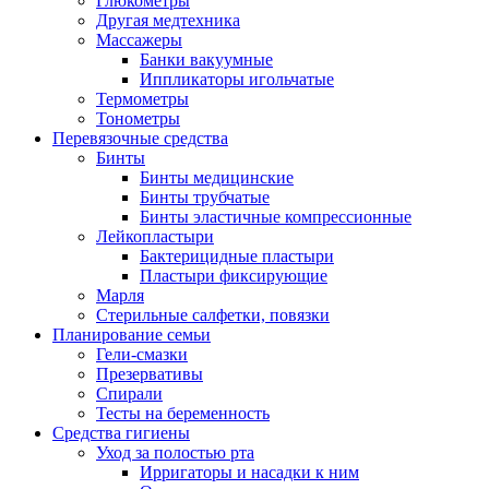
Глюкометры
Другая медтехника
Массажеры
Банки вакуумные
Иппликаторы игольчатые
Термометры
Тонометры
Перевязочные средства
Бинты
Бинты медицинские
Бинты трубчатые
Бинты эластичные компрессионные
Лейкопластыри
Бактерицидные пластыри
Пластыри фиксирующие
Марля
Стерильные салфетки, повязки
Планирование семьи
Гели-смазки
Презервативы
Спирали
Тесты на беременность
Средства гигиены
Уход за полостью рта
Ирригаторы и насадки к ним