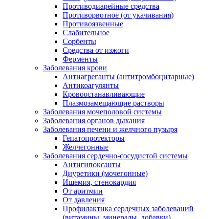
Противодиарейные средства
Противорвотное (от укачивания)
Противоязвенные
Слабительное
Сорбенты
Средства от изжоги
Ферменты
Заболевания крови
Антиагреганты (антитромбоцитарные)
Антикоагулянты
Кровоостанавливающие
Плазмозамещающие растворы
Заболевания мочеполовой системы
Заболевания органов дыхания
Заболевания печени и желчного пузыря
Гепатопротекторы
Желчегонные
Заболевания сердечно-сосудистой системы
Антигипоксанты
Диуретики (мочегонные)
Ишемия, стенокардия
От аритмии
От давления
Профилактика сердечных заболеваний
(витамины, минералы, добавки)