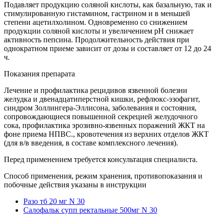
Подавляет продукцию соляной кислоты, как базальную, так и
стимулированную гистамином, гастрином и в меньшей
степени ацетилхолином. Одновременно со снижением
продукции соляной кислоты и увеличением рН снижает
активность пепсина. Продолжительность действия при
однократном приеме зависит от дозы и составляет от 12 до 24
ч.
Показания препарата
Лечение и профилактика рецидивов язвенной болезни
желудка и двенадцатиперстной кишки, рефлюкс-эзофагит,
синдром Золлингера-Эллисона, заболевания и состояния,
сопровождающиеся повышенной секрецией желудочного
сока, профилактика эрозивно-язвенных поражений ЖКТ на
фоне приема НПВС., кровотечения из верхних отделов ЖКТ
(для в/в введения, в составе комплексного лечения).
Перед применением требуется консультация специалиста.
Способ применения, режим хранения, противопоказания и
побочные действия указаны в инструкции
Разо тб 20 мг N 30
Салофальк супп ректальные 500мг N 30