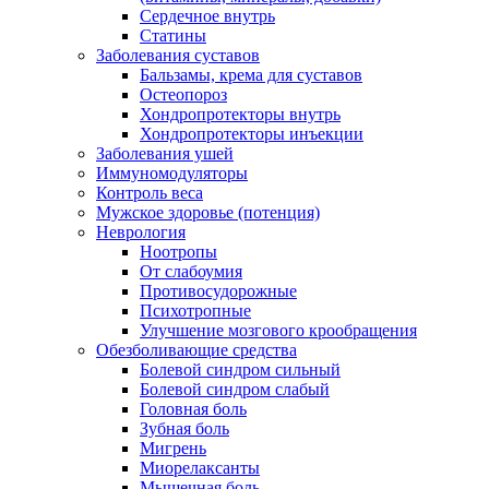
Сердечное внутрь
Статины
Заболевания суставов
Бальзамы, крема для суставов
Остеопороз
Хондропротекторы внутрь
Хондропротекторы инъекции
Заболевания ушей
Иммуномодуляторы
Контроль веса
Мужское здоровье (потенция)
Неврология
Ноотропы
От слабоумия
Противосудорожные
Психотропные
Улучшение мозгового крообращения
Обезболивающие средства
Болевой синдром сильный
Болевой синдром слабый
Головная боль
Зубная боль
Мигрень
Миорелаксанты
Мышечная боль