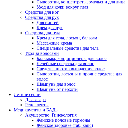
Сыворотки, концентраты, эмульсии для лица
Уход для кожи вокруг глаз
Средства для ног
Средства для рук
Для ногтей
Крем для рук
Средства для тела
Крем для тела, лосьон, бальзам
Массажные крема
Специальные средства для тела
Уход за волосами
Бальзамы, кондиционеры для волос
Лечебные средства для волос
Средства против выпадения волос
Сыворотки, лосьоны и прочие средства для
волос
Шампунь для волос
Шампунь от перхоти
Летние серии
Для загара
Репелленты
Медикаменты и БАДы
Акушерство. Гинекология
Женские половые гормоны
Женское здоровье (таб, капс)