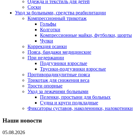
Одежда и текстиль для детей
Соски
Уход за больными, средства реабилитации
Компрессионный трикотаж
Гольфы
Колготки
Компрессионные майки, футболки, шорты
Чулки
Коррекция осанки
Пояса, бандажи медицинские
При недержании
Подгузники взрослые
Трусики-подгузники взрослые
Противорадикулитные пояса
Трикотаж для снижения веса
Трости опорные
Уход за лежачими больными
Пеленки, простыни для больных
Судна и круги подкладные
Фиксаторы суставов, наколенники, налокотники
Наши новости
05.08.2026