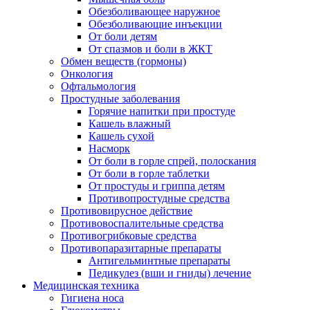
Обезболивающее наружное
Обезболивающие инъекции
От боли детям
От спазмов и боли в ЖКТ
Обмен веществ (гормоны)
Онкология
Офтальмология
Простудные заболевания
Горячие напитки при простуде
Кашель влажный
Кашель сухой
Насморк
От боли в горле спрей, полоскания
От боли в горле таблетки
От простуды и гриппа детям
Противопростудные средства
Противовирусное действие
Противовоспалительные средства
Противогрибковые средства
Противопаразитарные препараты
Антигельминтные препараты
Педикулез (вши и гниды) лечение
Медицинская техника
Гигиена носа