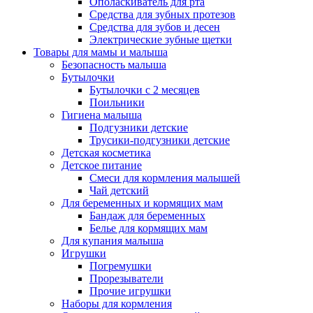
Ополаскиватель для рта
Средства для зубных протезов
Средства для зубов и десен
Электрические зубные щетки
Товары для мамы и малыша
Безопасность малыша
Бутылочки
Бутылочки с 2 месяцев
Поильники
Гигиена малыша
Подгузники детские
Трусики-подгузники детские
Детская косметика
Детское питание
Смеси для кормления малышей
Чай детский
Для беременных и кормящих мам
Бандаж для беременных
Белье для кормящих мам
Для купания малыша
Игрушки
Погремушки
Прорезыватели
Прочие игрушки
Наборы для кормления