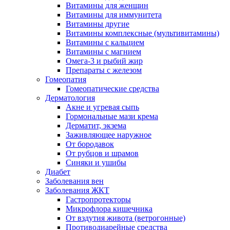
Витамины для женщин
Витамины для иммунитета
Витамины другие
Витамины комплексные (мультивитамины)
Витамины с кальцием
Витамины с магнием
Омега-3 и рыбий жир
Препараты с железом
Гомеопатия
Гомеопатические средства
Дерматология
Акне и угревая сыпь
Гормональные мази крема
Дерматит, экзема
Заживляющее наружное
От бородавок
От рубцов и шрамов
Синяки и ушибы
Диабет
Заболевания вен
Заболевания ЖКТ
Гастропротекторы
Микрофлора кишечника
От вздутия живота (ветрогонные)
Противодиарейные средства