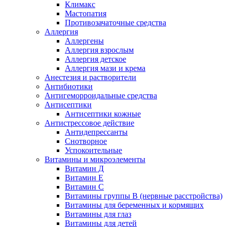
Климакс
Мастопатия
Противозачаточные средства
Аллергия
Аллергены
Аллергия взрослым
Аллергия детское
Аллергия мази и крема
Анестезия и растворители
Антибиотики
Антигеморроидальные средства
Антисептики
Антисептики кожные
Антистрессовое действие
Антидепрессанты
Снотворное
Успокоительные
Витамины и микроэлементы
Витамин Д
Витамин Е
Витамин С
Витамины группы В (нервные расстройства)
Витамины для беременных и кормящих
Витамины для глаз
Витамины для детей