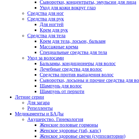
Сыворотки, концентраты, эмульсии для лица
Уход для кожи вокруг глаз
Средства для ног
Средства для рук
Для ногтей
Крем для рук
Средства для тела
Крем для тела, лосьон, бальзам
Массажные крема
Специальные средства для тела
Уход за волосами
Бальзамы, кондиционеры для волос
Лечебные средства для волос
Средства против выпадения волос
Сыворотки, лосьоны и прочие средства для в
Шампунь для волос
Шампунь от перхоти
Летние серии
Для загара
Репелленты
Медикаменты и БАДы
Акушерство. Гинекология
Женские половые гормоны
Женское здоровье (таб, капс)
Женское здоровье свечи (суппозитории)