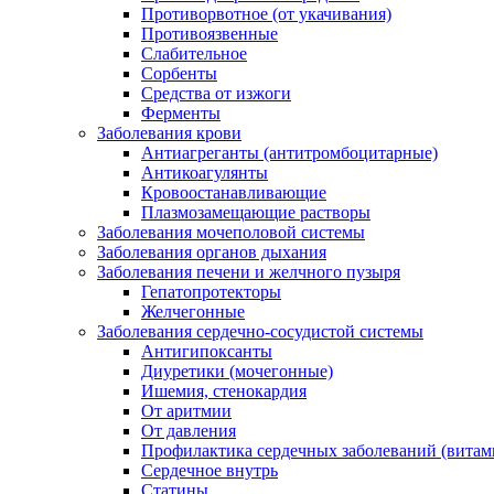
Противорвотное (от укачивания)
Противоязвенные
Слабительное
Сорбенты
Средства от изжоги
Ферменты
Заболевания крови
Антиагреганты (антитромбоцитарные)
Антикоагулянты
Кровоостанавливающие
Плазмозамещающие растворы
Заболевания мочеполовой системы
Заболевания органов дыхания
Заболевания печени и желчного пузыря
Гепатопротекторы
Желчегонные
Заболевания сердечно-сосудистой системы
Антигипоксанты
Диуретики (мочегонные)
Ишемия, стенокардия
От аритмии
От давления
Профилактика сердечных заболеваний (витам
Сердечное внутрь
Статины