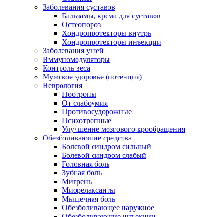
Заболевания суставов
Бальзамы, крема для суставов
Остеопороз
Хондропротекторы внутрь
Хондропротекторы инъекции
Заболевания ушей
Иммуномодуляторы
Контроль веса
Мужское здоровье (потенция)
Неврология
Ноотропы
От слабоумия
Противосудорожные
Психотропные
Улучшение мозгового крообращения
Обезболивающие средства
Болевой синдром сильный
Болевой синдром слабый
Головная боль
Зубная боль
Мигрень
Миорелаксанты
Мышечная боль
Обезболивающее наружное
Обезболивающие инъекции