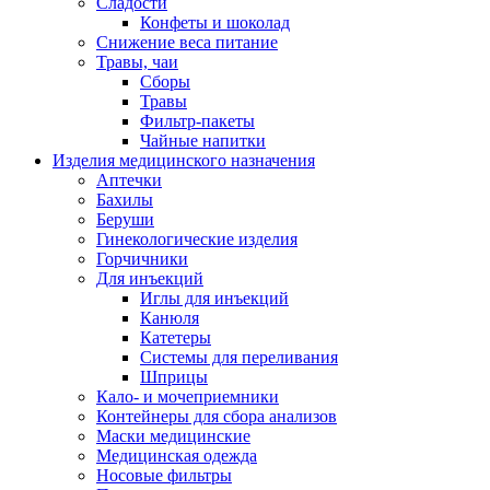
Сладости
Конфеты и шоколад
Снижение веса питание
Травы, чаи
Сборы
Травы
Фильтр-пакеты
Чайные напитки
Изделия медицинского назначения
Аптечки
Бахилы
Беруши
Гинекологические изделия
Горчичники
Для инъекций
Иглы для инъекций
Канюля
Катетеры
Системы для переливания
Шприцы
Кало- и мочеприемники
Контейнеры для сбора анализов
Маски медицинские
Медицинская одежда
Носовые фильтры