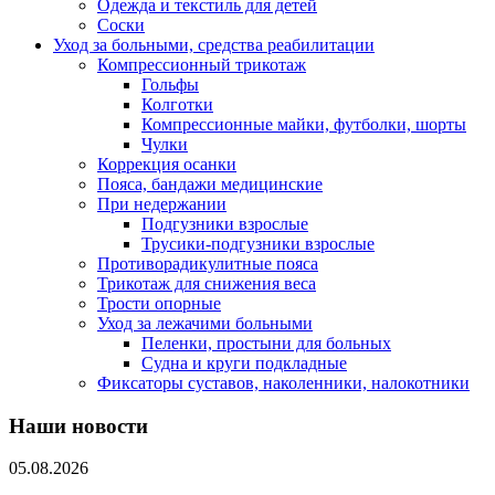
Одежда и текстиль для детей
Соски
Уход за больными, средства реабилитации
Компрессионный трикотаж
Гольфы
Колготки
Компрессионные майки, футболки, шорты
Чулки
Коррекция осанки
Пояса, бандажи медицинские
При недержании
Подгузники взрослые
Трусики-подгузники взрослые
Противорадикулитные пояса
Трикотаж для снижения веса
Трости опорные
Уход за лежачими больными
Пеленки, простыни для больных
Судна и круги подкладные
Фиксаторы суставов, наколенники, налокотники
Наши новости
05.08.2026