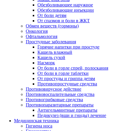
Обезболивающее наружное
Обезболивающие инъекции
От боли детям
От спазмов и боли в ЖКТ
Обмен веществ (гормоны)
Онкология
Офтальмология
Простудные заболевания
Горячие напитки при простуде
Кашель влажный
Кашель сухой
Насморк
От боли в горле спрей, полоскания
От боли в горле таблетки
От простуды и гриппа детям
Противопростудные средства
Противовирусное действие
Противовоспалительные средства
Противогрибковые средства
Противопаразитарные препараты
Антигельминтные препараты
Педикулез (вши и гниды) лечение
Медицинская техника
Гигиена носа