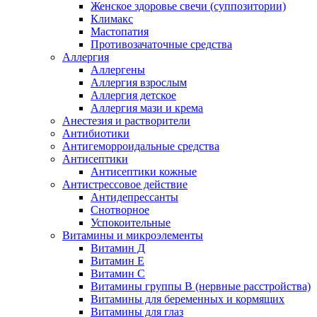
Женское здоровье свечи (суппозитории)
Климакс
Мастопатия
Противозачаточные средства
Аллергия
Аллергены
Аллергия взрослым
Аллергия детское
Аллергия мази и крема
Анестезия и растворители
Антибиотики
Антигеморроидальные средства
Антисептики
Антисептики кожные
Антистрессовое действие
Антидепрессанты
Снотворное
Успокоительные
Витамины и микроэлементы
Витамин Д
Витамин Е
Витамин С
Витамины группы В (нервные расстройства)
Витамины для беременных и кормящих
Витамины для глаз