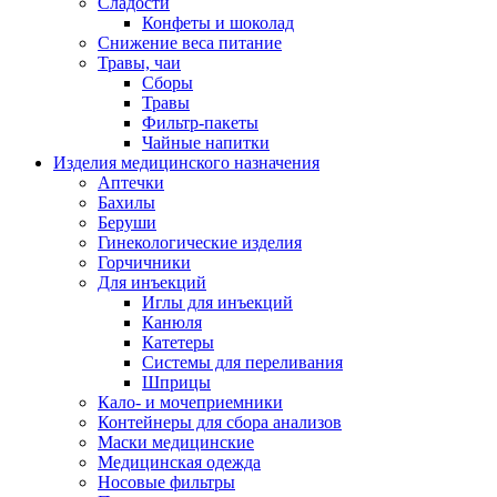
Сладости
Конфеты и шоколад
Снижение веса питание
Травы, чаи
Сборы
Травы
Фильтр-пакеты
Чайные напитки
Изделия медицинского назначения
Аптечки
Бахилы
Беруши
Гинекологические изделия
Горчичники
Для инъекций
Иглы для инъекций
Канюля
Катетеры
Системы для переливания
Шприцы
Кало- и мочеприемники
Контейнеры для сбора анализов
Маски медицинские
Медицинская одежда
Носовые фильтры