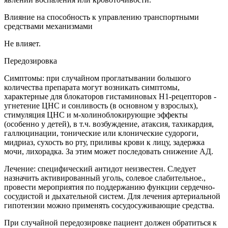
Влияние на способность к управлению транспортными
средствами механизмами
Не влияет.
Передозировка
Симптомы: при случайном проглатывании большого
количества препарата могут возникать симптомы,
характерные для блокаторов гистаминовых H1-рецепторов -
угнетение ЦНС и сонливость (в основном у взрослых),
стимуляция ЦНС и м-холиноблокирующие эффекты
(особенно у детей), в т.ч. возбуждение, атаксия, тахикардия,
галлюцинации, тонические или клонические судороги,
мидриаз, сухость во рту, приливы крови к лицу, задержка
мочи, лихорадка. За этим может последовать снижение АД.
Лечение: специфический антидот неизвестен. Следует
назначить активированный уголь, солевое слабительное.,
провести мероприятия по поддержанию функции сердечно-
сосудистой и дыхательной систем. Для лечения артериальной
гипотензии можно применять сосудосуживающие средства.
При случайной передозировке пациент должен обратиться к