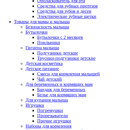
Ополаскиватель для рта
Средства для зубных протезов
Средства для зубов и десен
Электрические зубные щетки
Товары для мамы и малыша
Безопасность малыша
Бутылочки
Бутылочки с 2 месяцев
Поильники
Гигиена малыша
Подгузники детские
Трусики-подгузники детские
Детская косметика
Детское питание
Смеси для кормления малышей
Чай детский
Для беременных и кормящих мам
Бандаж для беременных
Белье для кормящих мам
Для купания малыша
Игрушки
Погремушки
Прорезыватели
Прочие игрушки
Наборы для кормления