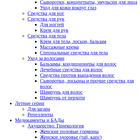
Сыворотки, концентраты, эмульсии для лица
Уход для кожи вокруг глаз
Средства для ног
Средства для рук
Для ногтей
Крем для рук
Средства для тела
Крем для тела, лосьон, бальзам
Массажные крема
Специальные средства для тела
Уход за волосами
Бальзамы, кондиционеры для волос
Лечебные средства для волос
Средства против выпадения волос
Сыворотки, лосьоны и прочие средства для
волос
Шампунь для волос
Шампунь от перхоти
Летние серии
Для загара
Репелленты
Медикаменты и БАДы
Акушерство. Гинекология
Женские половые гормоны
Женское здоровье (таб, капс)