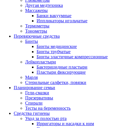
Глюкометры
Другая медтехника
Массажеры
Банки вакуумные
Иппликаторы игольчатые
Термометры
Тонометры
Перевязочные средства
Бинты
Бинты медицинские
Бинты трубчатые
Бинты эластичные компрессионные
Лейкопластыри
Бактерицидные пластыри
Пластыри фиксирующие
Марля
Стерильные салфетки, повязки
Планирование семьи
Гели-смазки
Презервативы
Спирали
Тесты на беременность
Средства гигиены
Уход за полостью рта
Ирригаторы и насадки к ним