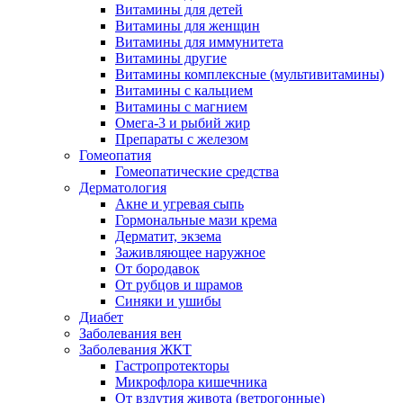
Витамины для детей
Витамины для женщин
Витамины для иммунитета
Витамины другие
Витамины комплексные (мультивитамины)
Витамины с кальцием
Витамины с магнием
Омега-3 и рыбий жир
Препараты с железом
Гомеопатия
Гомеопатические средства
Дерматология
Акне и угревая сыпь
Гормональные мази крема
Дерматит, экзема
Заживляющее наружное
От бородавок
От рубцов и шрамов
Синяки и ушибы
Диабет
Заболевания вен
Заболевания ЖКТ
Гастропротекторы
Микрофлора кишечника
От вздутия живота (ветрогонные)