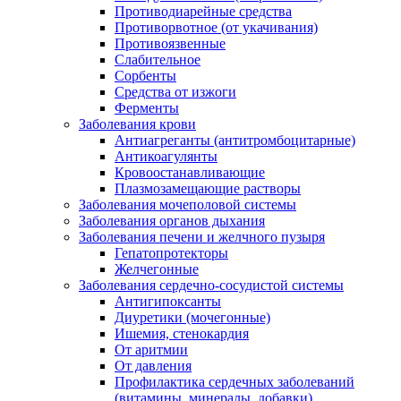
Противодиарейные средства
Противорвотное (от укачивания)
Противоязвенные
Слабительное
Сорбенты
Средства от изжоги
Ферменты
Заболевания крови
Антиагреганты (антитромбоцитарные)
Антикоагулянты
Кровоостанавливающие
Плазмозамещающие растворы
Заболевания мочеполовой системы
Заболевания органов дыхания
Заболевания печени и желчного пузыря
Гепатопротекторы
Желчегонные
Заболевания сердечно-сосудистой системы
Антигипоксанты
Диуретики (мочегонные)
Ишемия, стенокардия
От аритмии
От давления
Профилактика сердечных заболеваний
(витамины, минералы, добавки)