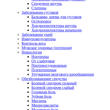
Сердечное внутрь
Статины
Заболевания суставов
Бальзамы, крема для суставов
Остеопороз
Хондропротекторы внутрь
Хондропротекторы инъекции
Заболевания ушей
Иммуномодуляторы
Контроль веса
Мужское здоровье (потенция)
Неврология
Ноотропы
От слабоумия
Противосудорожные
Психотропные
Улучшение мозгового крообращения
Обезболивающие средства
Болевой синдром сильный
Болевой синдром слабый
Головная боль
Зубная боль
Мигрень
Миорелаксанты
Мышечная боль