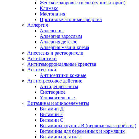
Женское здоровье свечи (суппозитории)
Климакс
Мастопатия
Противозачаточные средства
Аллергия
Аллергены
Аллергия взрослым
Аллергия детское
Аллергия мази и крема
Анестезия и растворители
Антибиотики
Антигеморроидальные средства
Антисептики
Антисептики кожные
Антистрессовое действие
Антидепрессанты
Снотворное
Успокоительные
Витамины и микроэлементы
Витамин Д
Витамин Е
Витамин С
Витамины группы В (нервные расстройства)
Витамины для беременных и кормящих
Витамины для глаз