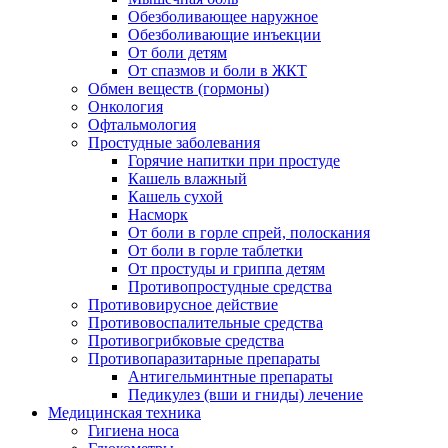
Обезболивающее наружное
Обезболивающие инъекции
От боли детям
От спазмов и боли в ЖКТ
Обмен веществ (гормоны)
Онкология
Офтальмология
Простудные заболевания
Горячие напитки при простуде
Кашель влажный
Кашель сухой
Насморк
От боли в горле спрей, полоскания
От боли в горле таблетки
От простуды и гриппа детям
Противопростудные средства
Противовирусное действие
Противовоспалительные средства
Противогрибковые средства
Противопаразитарные препараты
Антигельминтные препараты
Педикулез (вши и гниды) лечение
Медицинская техника
Гигиена носа