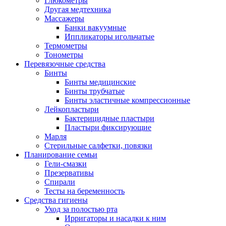
Глюкометры
Другая медтехника
Массажеры
Банки вакуумные
Иппликаторы игольчатые
Термометры
Тонометры
Перевязочные средства
Бинты
Бинты медицинские
Бинты трубчатые
Бинты эластичные компрессионные
Лейкопластыри
Бактерицидные пластыри
Пластыри фиксирующие
Марля
Стерильные салфетки, повязки
Планирование семьи
Гели-смазки
Презервативы
Спирали
Тесты на беременность
Средства гигиены
Уход за полостью рта
Ирригаторы и насадки к ним