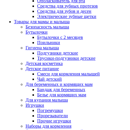
Ополаскиватель для рта
Средства для зубных протезов
Средства для зубов и десен
Электрические зубные щетки
Товары для мамы и малыша
Безопасность малыша
Бутылочки
Бутылочки с 2 месяцев
Поильники
Гигиена малыша
Подгузники детские
Трусики-подгузники детские
Детская косметика
Детское питание
Смеси для кормления малышей
Чай детский
Для беременных и кормящих мам
Бандаж для беременных
Белье для кормящих мам
Для купания малыша
Игрушки
Погремушки
Прорезыватели
Прочие игрушки
Наборы для кормления