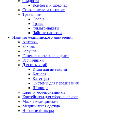
Сладости
Конфеты и шоколад
Снижение веса питание
Травы, чаи
Сборы
Травы
Фильтр-пакеты
Чайные напитки
Изделия медицинского назначения
Аптечки
Бахилы
Беруши
Гинекологические изделия
Горчичники
Для инъекций
Иглы для инъекций
Канюля
Катетеры
Системы для переливания
Шприцы
Кало- и мочеприемники
Контейнеры для сбора анализов
Маски медицинские
Медицинская одежда
Носовые фильтры