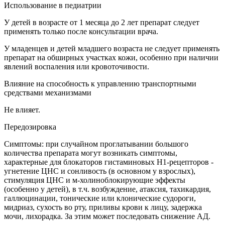
Использование в педиатрии
У детей в возрасте от 1 месяца до 2 лет препарат следует
применять только после консультации врача.
У младенцев и детей младшего возраста не следует применять
препарат на обширных участках кожи, особенно при наличии
явлений воспаления или кровоточивости.
Влияние на способность к управлению транспортными
средствами механизмами
Не влияет.
Передозировка
Симптомы: при случайном проглатывании большого
количества препарата могут возникать симптомы,
характерные для блокаторов гистаминовых H1-рецепторов -
угнетение ЦНС и сонливость (в основном у взрослых),
стимуляция ЦНС и м-холиноблокирующие эффекты
(особенно у детей), в т.ч. возбуждение, атаксия, тахикардия,
галлюцинации, тонические или клонические судороги,
мидриаз, сухость во рту, приливы крови к лицу, задержка
мочи, лихорадка. За этим может последовать снижение АД.