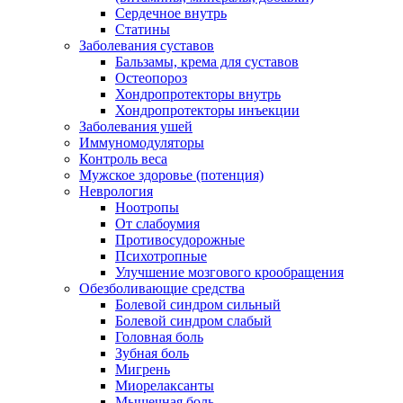
Сердечное внутрь
Статины
Заболевания суставов
Бальзамы, крема для суставов
Остеопороз
Хондропротекторы внутрь
Хондропротекторы инъекции
Заболевания ушей
Иммуномодуляторы
Контроль веса
Мужское здоровье (потенция)
Неврология
Ноотропы
От слабоумия
Противосудорожные
Психотропные
Улучшение мозгового крообращения
Обезболивающие средства
Болевой синдром сильный
Болевой синдром слабый
Головная боль
Зубная боль
Мигрень
Миорелаксанты
Мышечная боль