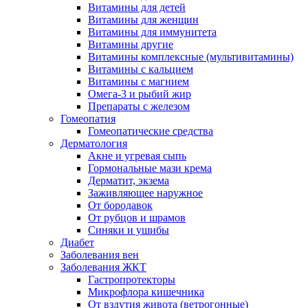
Витамины для детей
Витамины для женщин
Витамины для иммунитета
Витамины другие
Витамины комплексные (мультивитамины)
Витамины с кальцием
Витамины с магнием
Омега-3 и рыбий жир
Препараты с железом
Гомеопатия
Гомеопатические средства
Дерматология
Акне и угревая сыпь
Гормональные мази крема
Дерматит, экзема
Заживляющее наружное
От бородавок
От рубцов и шрамов
Синяки и ушибы
Диабет
Заболевания вен
Заболевания ЖКТ
Гастропротекторы
Микрофлора кишечника
От вздутия живота (ветрогонные)