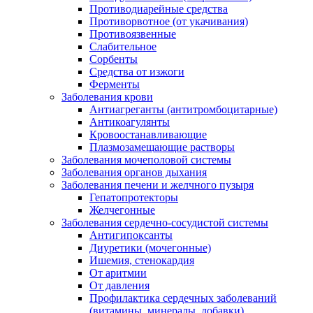
Противодиарейные средства
Противорвотное (от укачивания)
Противоязвенные
Слабительное
Сорбенты
Средства от изжоги
Ферменты
Заболевания крови
Антиагреганты (антитромбоцитарные)
Антикоагулянты
Кровоостанавливающие
Плазмозамещающие растворы
Заболевания мочеполовой системы
Заболевания органов дыхания
Заболевания печени и желчного пузыря
Гепатопротекторы
Желчегонные
Заболевания сердечно-сосудистой системы
Антигипоксанты
Диуретики (мочегонные)
Ишемия, стенокардия
От аритмии
От давления
Профилактика сердечных заболеваний
(витамины, минералы, добавки)