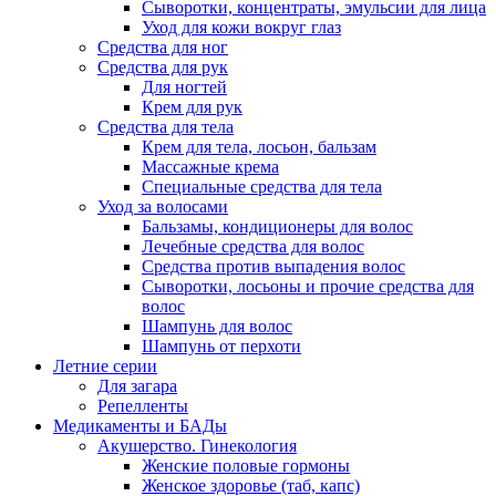
Сыворотки, концентраты, эмульсии для лица
Уход для кожи вокруг глаз
Средства для ног
Средства для рук
Для ногтей
Крем для рук
Средства для тела
Крем для тела, лосьон, бальзам
Массажные крема
Специальные средства для тела
Уход за волосами
Бальзамы, кондиционеры для волос
Лечебные средства для волос
Средства против выпадения волос
Сыворотки, лосьоны и прочие средства для
волос
Шампунь для волос
Шампунь от перхоти
Летние серии
Для загара
Репелленты
Медикаменты и БАДы
Акушерство. Гинекология
Женские половые гормоны
Женское здоровье (таб, капс)