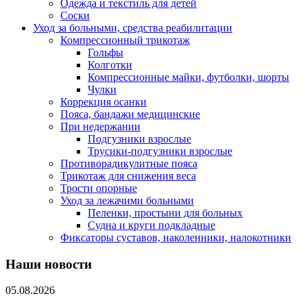
Одежда и текстиль для детей
Соски
Уход за больными, средства реабилитации
Компрессионный трикотаж
Гольфы
Колготки
Компрессионные майки, футболки, шорты
Чулки
Коррекция осанки
Пояса, бандажи медицинские
При недержании
Подгузники взрослые
Трусики-подгузники взрослые
Противорадикулитные пояса
Трикотаж для снижения веса
Трости опорные
Уход за лежачими больными
Пеленки, простыни для больных
Судна и круги подкладные
Фиксаторы суставов, наколенники, налокотники
Наши новости
05.08.2026