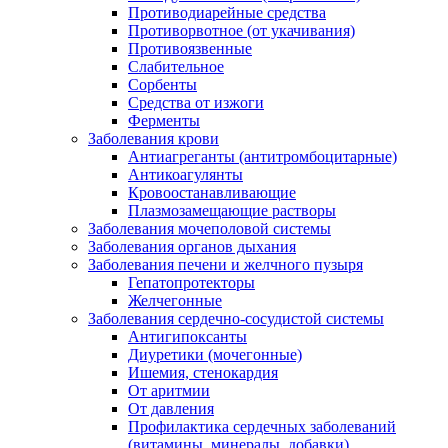
Противодиарейные средства
Противорвотное (от укачивания)
Противоязвенные
Слабительное
Сорбенты
Средства от изжоги
Ферменты
Заболевания крови
Антиагреганты (антитромбоцитарные)
Антикоагулянты
Кровоостанавливающие
Плазмозамещающие растворы
Заболевания мочеполовой системы
Заболевания органов дыхания
Заболевания печени и желчного пузыря
Гепатопротекторы
Желчегонные
Заболевания сердечно-сосудистой системы
Антигипоксанты
Диуретики (мочегонные)
Ишемия, стенокардия
От аритмии
От давления
Профилактика сердечных заболеваний
(витамины, минералы, добавки)