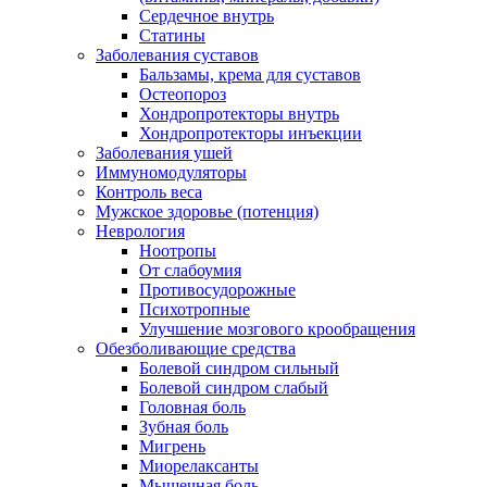
Сердечное внутрь
Статины
Заболевания суставов
Бальзамы, крема для суставов
Остеопороз
Хондропротекторы внутрь
Хондропротекторы инъекции
Заболевания ушей
Иммуномодуляторы
Контроль веса
Мужское здоровье (потенция)
Неврология
Ноотропы
От слабоумия
Противосудорожные
Психотропные
Улучшение мозгового крообращения
Обезболивающие средства
Болевой синдром сильный
Болевой синдром слабый
Головная боль
Зубная боль
Мигрень
Миорелаксанты
Мышечная боль