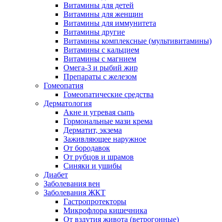
Витамины для детей
Витамины для женщин
Витамины для иммунитета
Витамины другие
Витамины комплексные (мультивитамины)
Витамины с кальцием
Витамины с магнием
Омега-3 и рыбий жир
Препараты с железом
Гомеопатия
Гомеопатические средства
Дерматология
Акне и угревая сыпь
Гормональные мази крема
Дерматит, экзема
Заживляющее наружное
От бородавок
От рубцов и шрамов
Синяки и ушибы
Диабет
Заболевания вен
Заболевания ЖКТ
Гастропротекторы
Микрофлора кишечника
От вздутия живота (ветрогонные)