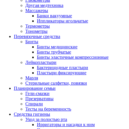
Глюкометры
Другая медтехника
Массажеры
Банки вакуумные
Иппликаторы игольчатые
Термометры
Тонометры
Перевязочные средства
Бинты
Бинты медицинские
Бинты трубчатые
Бинты эластичные компрессионные
Лейкопластыри
Бактерицидные пластыри
Пластыри фиксирующие
Марля
Стерильные салфетки, повязки
Планирование семьи
Гели-смазки
Презервативы
Спирали
Тесты на беременность
Средства гигиены
Уход за полостью рта
Ирригаторы и насадки к ним