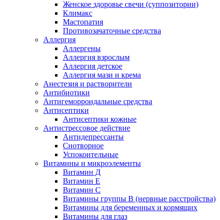
Женское здоровье свечи (суппозитории)
Климакс
Мастопатия
Противозачаточные средства
Аллергия
Аллергены
Аллергия взрослым
Аллергия детское
Аллергия мази и крема
Анестезия и растворители
Антибиотики
Антигеморроидальные средства
Антисептики
Антисептики кожные
Антистрессовое действие
Антидепрессанты
Снотворное
Успокоительные
Витамины и микроэлементы
Витамин Д
Витамин Е
Витамин С
Витамины группы В (нервные расстройства)
Витамины для беременных и кормящих
Витамины для глаз