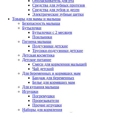
Ополаскиватель для рта
Средства для зубных протезов
Средства для зубов и десен
Электрические зубные щетки
Товары для мамы и малыша
Безопасность малыша
Бутылочки
Бутылочки с 2 месяцев
Поильники
Гигиена малыша
Подгузники детские
Трусики-подгузники детские
Детская косметика
Детское питание
Смеси для кормления малышей
Чай детский
Для беременных и кормящих мам
Бандаж для беременных
Белье для кормящих мам
Для купания малыша
Игрушки
Погремушки
Прорезыватели
Прочие игрушки
Наборы для кормления