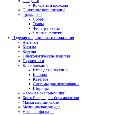
Сладости
Конфеты и шоколад
Снижение веса питание
Травы, чаи
Сборы
Травы
Фильтр-пакеты
Чайные напитки
Изделия медицинского назначения
Аптечки
Бахилы
Беруши
Гинекологические изделия
Горчичники
Для инъекций
Иглы для инъекций
Канюля
Катетеры
Системы для переливания
Шприцы
Кало- и мочеприемники
Контейнеры для сбора анализов
Маски медицинские
Медицинская одежда
Носовые фильтры