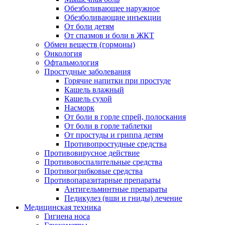
Обезболивающее наружное
Обезболивающие инъекции
От боли детям
От спазмов и боли в ЖКТ
Обмен веществ (гормоны)
Онкология
Офтальмология
Простудные заболевания
Горячие напитки при простуде
Кашель влажный
Кашель сухой
Насморк
От боли в горле спрей, полоскания
От боли в горле таблетки
От простуды и гриппа детям
Противопростудные средства
Противовирусное действие
Противовоспалительные средства
Противогрибковые средства
Противопаразитарные препараты
Антигельминтные препараты
Педикулез (вши и гниды) лечение
Медицинская техника
Гигиена носа