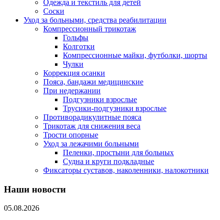
Одежда и текстиль для детей
Соски
Уход за больными, средства реабилитации
Компрессионный трикотаж
Гольфы
Колготки
Компрессионные майки, футболки, шорты
Чулки
Коррекция осанки
Пояса, бандажи медицинские
При недержании
Подгузники взрослые
Трусики-подгузники взрослые
Противорадикулитные пояса
Трикотаж для снижения веса
Трости опорные
Уход за лежачими больными
Пеленки, простыни для больных
Судна и круги подкладные
Фиксаторы суставов, наколенники, налокотники
Наши новости
05.08.2026