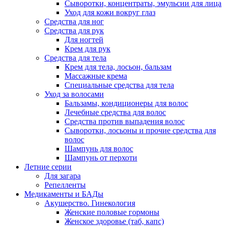
Сыворотки, концентраты, эмульсии для лица
Уход для кожи вокруг глаз
Средства для ног
Средства для рук
Для ногтей
Крем для рук
Средства для тела
Крем для тела, лосьон, бальзам
Массажные крема
Специальные средства для тела
Уход за волосами
Бальзамы, кондиционеры для волос
Лечебные средства для волос
Средства против выпадения волос
Сыворотки, лосьоны и прочие средства для
волос
Шампунь для волос
Шампунь от перхоти
Летние серии
Для загара
Репелленты
Медикаменты и БАДы
Акушерство. Гинекология
Женские половые гормоны
Женское здоровье (таб, капс)