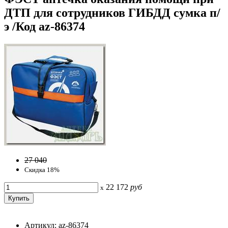
ДТП для сотрудников ГИБДД сумка п/
э /Код az-86374
27 040
Скидка 18%
22 172
руб
x
Артикул: az-86374