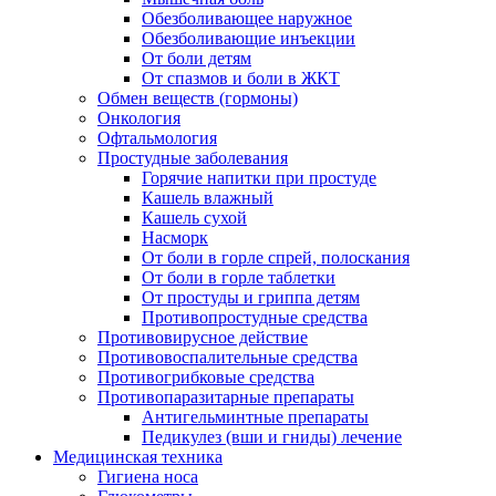
Обезболивающее наружное
Обезболивающие инъекции
От боли детям
От спазмов и боли в ЖКТ
Обмен веществ (гормоны)
Онкология
Офтальмология
Простудные заболевания
Горячие напитки при простуде
Кашель влажный
Кашель сухой
Насморк
От боли в горле спрей, полоскания
От боли в горле таблетки
От простуды и гриппа детям
Противопростудные средства
Противовирусное действие
Противовоспалительные средства
Противогрибковые средства
Противопаразитарные препараты
Антигельминтные препараты
Педикулез (вши и гниды) лечение
Медицинская техника
Гигиена носа