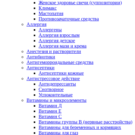
Женское здоровье свечи (суппозитории)
Климакс
Мастопатия
Противозачаточные средства
Аллергия
Аллергены
Аллергия взрослым
Аллергия детское
Аллергия мази и крема
Анестезия и растворители
Антибиотики
Антигеморроидальные средства
Антисептики
Антисептики кожные
Антистрессовое действие
Антидепрессанты
Снотворное
Успокоительные
Витамины и микроэлементы
Витамин Д
Витамин Е
Витамин С
Витамины группы В (нервные расстройства)
Витамины для беременных и кормящих
Витамины для глаз