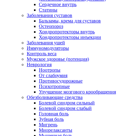
Сердечное внутрь
Статины
Заболевания суставов
Бальзамы, крема для суставов
Остеопороз
Хондропротекторы внутрь
Хондропротекторы инъекции
Заболевания ушей
Иммуномодуляторы
Контроль веса
Мужское здоровье (потенция)
Неврология
Ноотропы
От слабоумия
Противосудорожные
Психотропные
Улучшение мозгового крообращения
Обезболивающие средства
Болевой синдром сильный
Болевой синдром слабый
Головная боль
Зубная боль
Мигрень
Миорелаксанты
Мышечная боль