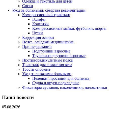
Одежда и текстиль для детей
Соски
Уход за больными, средства реабилитации
Компрессионный трикотаж
Гольфы
Колготки
Компрессионные майки, футболки, шорты
Чулки
Коррекция осанки
Пояса, бандажи медицинские
При недержании
Подгузники взрослые
Трусики-подгузники взрослые
Противорадикулитные пояса
Трикотаж для снижения веса
Трости опорные
Уход за лежачими больными
Пеленки, простыни для больных
Судна и круги подкладные
Фиксаторы суставов, наколенники, налокотники
Наши новости
05.08.2026