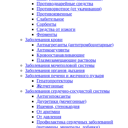
Противодиарейные средства
Противорвотное (от укачивания)
Противоязвенные
Слабительное
Сорбенты
Средства от изжоги
Ферменты
Заболевания крови
Антиагреганты (антитромбоцитарные)
Антикоагулянты
Кровоостанавливающие
Плазмозамещающие растворы
Заболевания мочеполовой системы
Заболевания органов дыхания
Заболевания печени и желчного пузыря
Гепатопротекторы
Желчегонные
Заболевания сердечно-сосудистой системы
Антигипоксанты
Диуретики (мочегонные)
Ишемия, стенокардия
От аритмии
От давления
Профилактика сердечных заболеваний
(витамины, минералы, добавки)