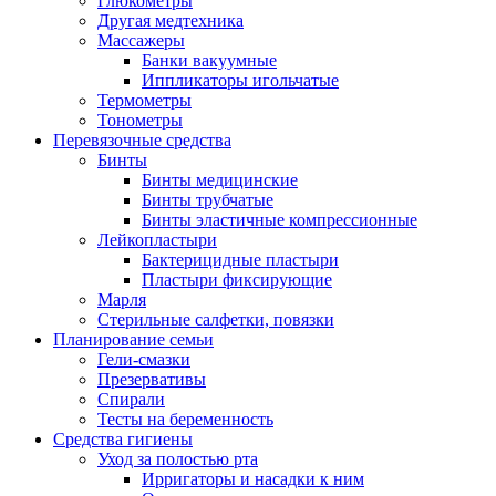
Глюкометры
Другая медтехника
Массажеры
Банки вакуумные
Иппликаторы игольчатые
Термометры
Тонометры
Перевязочные средства
Бинты
Бинты медицинские
Бинты трубчатые
Бинты эластичные компрессионные
Лейкопластыри
Бактерицидные пластыри
Пластыри фиксирующие
Марля
Стерильные салфетки, повязки
Планирование семьи
Гели-смазки
Презервативы
Спирали
Тесты на беременность
Средства гигиены
Уход за полостью рта
Ирригаторы и насадки к ним