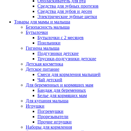
Ополаскиватель для рта
Средства для зубных протезов
Средства для зубов и десен
Электрические зубные щетки
Товары для мамы и малыша
Безопасность малыша
Бутылочки
Бутылочки с 2 месяцев
Поильники
Гигиена малыша
Подгузники детские
Трусики-подгузники детские
Детская косметика
Детское питание
Смеси для кормления малышей
Чай детский
Для беременных и кормящих мам
Бандаж для беременных
Белье для кормящих мам
Для купания малыша
Игрушки
Погремушки
Прорезыватели
Прочие игрушки
Наборы для кормления