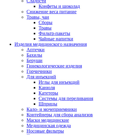
Сладости
Конфеты и шоколад
Снижение веса питание
Травы, чаи
Сборы
Травы
Фильтр-пакеты
Чайные напитки
Изделия медицинского назначения
Аптечки
Бахилы
Беруши
Гинекологические изделия
Горчичники
Для инъекций
Иглы для инъекций
Канюля
Катетеры
Системы для переливания
Шприцы
Кало- и мочеприемники
Контейнеры для сбора анализов
Маски медицинские
Медицинская одежда
Носовые фильтры