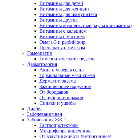
Витамины для детей
Витамины для женщин
Витамины для иммунитета
Витамины другие
Витамины комплексные (мультивитамины)
Витамины с кальцием
Витамины с магнием
Омега-3 и рыбий жир
Препараты с железом
Гомеопатия
Гомеопатические средства
Дерматология
Акне и угревая сыпь
Гормональные мази крема
Дерматит, экзема
Заживляющее наружное
От бородавок
От рубцов и шрамов
Синяки и ушибы
Диабет
Заболевания вен
Заболевания ЖКТ
Гастропротекторы
Микрофлора кишечника
От вздутия живота (ветрогонные)