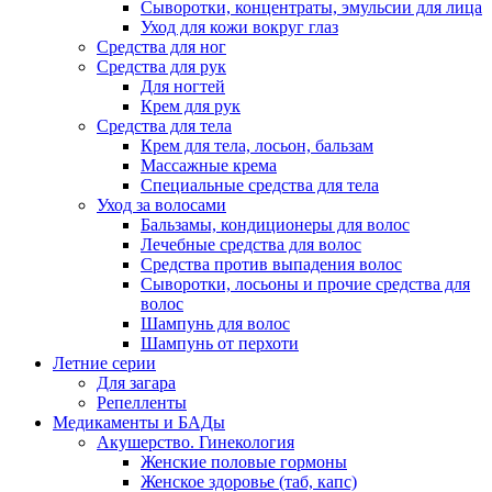
Сыворотки, концентраты, эмульсии для лица
Уход для кожи вокруг глаз
Средства для ног
Средства для рук
Для ногтей
Крем для рук
Средства для тела
Крем для тела, лосьон, бальзам
Массажные крема
Специальные средства для тела
Уход за волосами
Бальзамы, кондиционеры для волос
Лечебные средства для волос
Средства против выпадения волос
Сыворотки, лосьоны и прочие средства для
волос
Шампунь для волос
Шампунь от перхоти
Летние серии
Для загара
Репелленты
Медикаменты и БАДы
Акушерство. Гинекология
Женские половые гормоны
Женское здоровье (таб, капс)