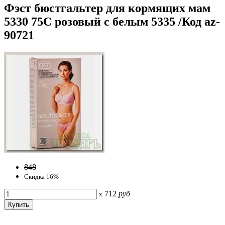
Фэст бюстгальтер для кормящих мам
5330 75С розовый с белым 5335 /Код az-
90721
848
Скидка 16%
712
руб
x