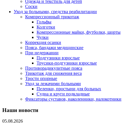
Одежда и текстиль для детей
Соски
Уход за больными, средства реабилитации
Компрессионный трикотаж
Гольфы
Колготки
Компрессионные майки, футболки, шорты
Чулки
Коррекция осанки
Пояса, бандажи медицинские
При недержании
Подгузники взрослые
Трусики-подгузники взрослые
Противорадикулитные пояса
Трикотаж для снижения веса
Трости опорные
Уход за лежачими больными
Пеленки, простыни для больных
Судна и круги подкладные
Фиксаторы суставов, наколенники, налокотники
Наши новости
05.08.2026