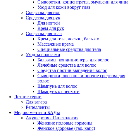
Сыворотки, концентраты, эмульсии для лица
Уход для кожи вокруг глаз
Средства для ног
Средства для рук
Для ногтей
Крем для рук
Средства для тела
Крем для тела, лосьон, бальзам
Массажные крема
Специальные средства для тела
Уход за волосами
Бальзамы, кондиционеры для волос
Лечебные средства для волос
Средства против выпадения волос
Сыворотки, лосьоны и прочие средства для
волос
Шампунь для волос
Шампунь от перхоти
Летние серии
Для загара
Репелленты
Медикаменты и БАДы
Акушерство. Гинекология
Женские половые гормоны
Женское здоровье (таб, капс)