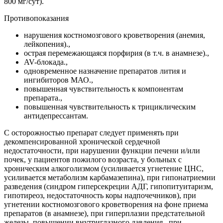
800 мг/сут).
Противопоказания
нарушения костномозгового кроветворения (анемия,
лейкопения).,
острая перемежающаяся порфирия (в т.ч. в анамнезе).,
AV-блокада.,
одновременное назначение препаратов лития и
ингибиторов МАО.,
повышенная чувствительность к компонентам
препарата.,
повышенная чувствительность к трициклическим
антидепрессантам.
С осторожностью препарат следует применять при
декомпенсированной хронической сердечной
недостаточности, при нарушении функции печени и/или
почек, у пациентов пожилого возраста, у больных с
хроническим алкоголизмом (усиливается угнетение ЦНС,
усиливается метаболизм карбамазепина), при гипонатриемии
разведения (синдром гиперсекреции АДГ, гипопитуитаризм,
гипотиреоз, недостаточность коры надпочечников), при
угнетении костномозгового кроветворения на фоне приема
препаратов (в анамнезе), при гиперплазии предстательной
железы, повышении внутриглазного давления., при