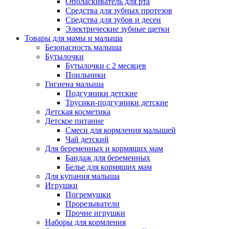
Ополаскиватель для рта
Средства для зубных протезов
Средства для зубов и десен
Электрические зубные щетки
Товары для мамы и малыша
Безопасность малыша
Бутылочки
Бутылочки с 2 месяцев
Поильники
Гигиена малыша
Подгузники детские
Трусики-подгузники детские
Детская косметика
Детское питание
Смеси для кормления малышей
Чай детский
Для беременных и кормящих мам
Бандаж для беременных
Белье для кормящих мам
Для купания малыша
Игрушки
Погремушки
Прорезыватели
Прочие игрушки
Наборы для кормления