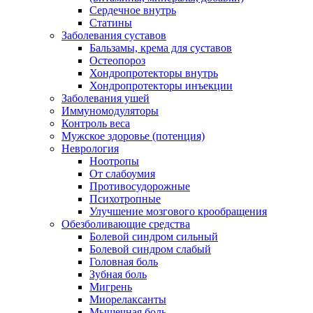
Сердечное внутрь
Статины
Заболевания суставов
Бальзамы, крема для суставов
Остеопороз
Хондропротекторы внутрь
Хондропротекторы инъекции
Заболевания ушей
Иммуномодуляторы
Контроль веса
Мужское здоровье (потенция)
Неврология
Ноотропы
От слабоумия
Противосудорожные
Психотропные
Улучшение мозгового крообращения
Обезболивающие средства
Болевой синдром сильный
Болевой синдром слабый
Головная боль
Зубная боль
Мигрень
Миорелаксанты
Мышечная боль