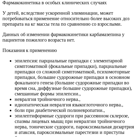
Фармакокинетика в особых клинических случаях
У детей, вследствие ускоренной элиминации, может
потребоваться применение относительно более высоких доз
препарата на кг массы тела по сравнению со взрослыми.
Данных об изменении фармакокинетики карбамазепина у
пациентов пожилого возраста нет.
Показания к применению
эпилепсия: парциальные припадки с элементарной
симптоматикой (фокальные припадки), парциальные
припадки со сложной симптоматикой, психомоторные
припадки, большие судорожные припадки в основном
фокального генеза (большие судорожные припадки во
время сна, диффузные большие судорожные припадки),
смешанные формы эпилепсии.,
невралгия тройничного нерва.,
идиопатическая невралгия языкоглоточного нерва.,
боли при диабетической полиневропатии.,
эпилептиформные судороги при рассеянном склерозе,
спазмы лицевых мышц при невралгии тройничного
нерва, тонические судороги, пароксизмальная дизартрия
и атаксия, пароксизмальные парестезии и приступы