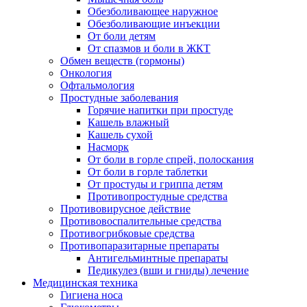
Обезболивающее наружное
Обезболивающие инъекции
От боли детям
От спазмов и боли в ЖКТ
Обмен веществ (гормоны)
Онкология
Офтальмология
Простудные заболевания
Горячие напитки при простуде
Кашель влажный
Кашель сухой
Насморк
От боли в горле спрей, полоскания
От боли в горле таблетки
От простуды и гриппа детям
Противопростудные средства
Противовирусное действие
Противовоспалительные средства
Противогрибковые средства
Противопаразитарные препараты
Антигельминтные препараты
Педикулез (вши и гниды) лечение
Медицинская техника
Гигиена носа