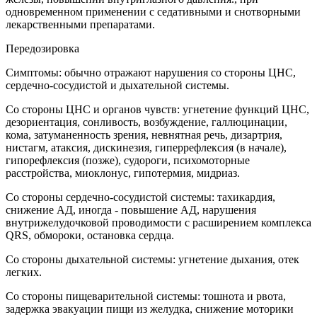
одновременном применении с седативными и снотворными
лекарственными препаратами.
Передозировка
Симптомы: обычно отражают нарушения со стороны ЦНС,
сердечно-сосудистой и дыхательной системы.
Со стороны ЦНС и органов чувств: угнетение функций ЦНС,
дезориентация, сонливость, возбуждение, галлюцинации,
кома, затуманенность зрения, невнятная речь, дизартрия,
нистагм, атаксия, дискинезия, гиперрефлексия (в начале),
гипорефлексия (позже), судороги, психомоторные
расстройства, миоклонус, гипотермия, мидриаз.
Со стороны сердечно-сосудистой системы: тахикардия,
снижение АД, иногда - повышение АД, нарушения
внутрижелудочковой проводимости с расширением комплекса
QRS, обмороки, остановка сердца.
Со стороны дыхательной системы: угнетение дыхания, отек
легких.
Со стороны пищеварительной системы: тошнота и рвота,
задержка эвакуации пищи из желудка, снижение моторики