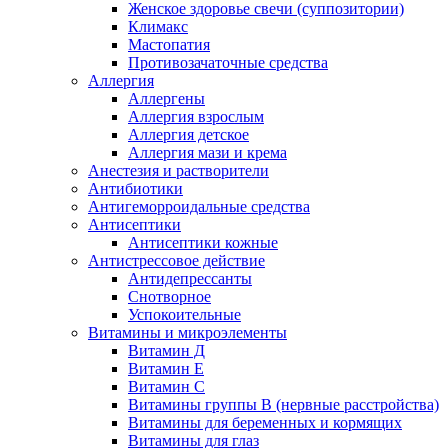
Женское здоровье свечи (суппозитории)
Климакс
Мастопатия
Противозачаточные средства
Аллергия
Аллергены
Аллергия взрослым
Аллергия детское
Аллергия мази и крема
Анестезия и растворители
Антибиотики
Антигеморроидальные средства
Антисептики
Антисептики кожные
Антистрессовое действие
Антидепрессанты
Снотворное
Успокоительные
Витамины и микроэлементы
Витамин Д
Витамин Е
Витамин С
Витамины группы В (нервные расстройства)
Витамины для беременных и кормящих
Витамины для глаз