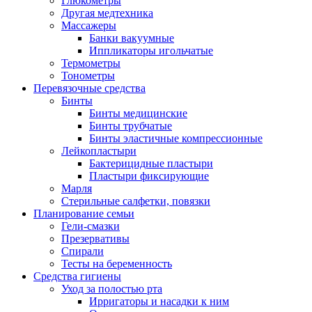
Глюкометры
Другая медтехника
Массажеры
Банки вакуумные
Иппликаторы игольчатые
Термометры
Тонометры
Перевязочные средства
Бинты
Бинты медицинские
Бинты трубчатые
Бинты эластичные компрессионные
Лейкопластыри
Бактерицидные пластыри
Пластыри фиксирующие
Марля
Стерильные салфетки, повязки
Планирование семьи
Гели-смазки
Презервативы
Спирали
Тесты на беременность
Средства гигиены
Уход за полостью рта
Ирригаторы и насадки к ним