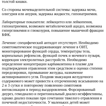
толстой кишки.
Со стороны мочевыделительной системы: задержка мочи,
олигурия или анурия, задержка жидкости, гипонатриемия.
Лабораторные показатели: лейкоцитоз или лейкопения,
гипонатриемия, возможен метаболический ацидоз, возможна
гипергликемия и глюкозурия, повышение мышечной фракции
КФК.
Лечение: специфический антидот отсутствует. Необходимо
симптоматическое поддерживающее лечение в ОИТ,
мониторирование функций сердца, температуры тела,
корнеальных рефлексов, функций почек и мочевого пузыря,
коррекция электролитных расстройств. Необходимо
определение концентрации карбамазепина в плазме для
подтверждения отравления этим средством и оценки степени
передозировки, промывание желудка, назначение
активированного угля. Поздняя эвакуация желудочного
содержимого может привести к отсроченному всасыванию на
2 и 3 сутки и повторному появлению симптомов
интоксикации в период выздоровления. Форсированный
диурез, гемодиализ и перитонеальный диализ неэффективны,
однако диализ показан при сочетании тяжелого отравления и
почечной недостаточности. У маленьких детей может