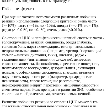
возникнуть потребность в гемотрансфузии.
Побочные эффекты
При оценке частоты встречаемости различных побочных
реакций использованы следующие критерии: очень часто
(>=10%), часто (>=1%, но <10%), иногда (>=0.1%, но <1%),
редко (>=0.01%, но <0.1%), очень редко (<0.01%).
Со стороны ЦНС и периферической нервной системы: часто -
головокружение, атаксия, сонливость, общая слабость,
головная боль, парез аккомодации., иногда - аномальные
непроизвольные движения (например, тремор, ''порхающий''
тремор - asterixis, дистония, тики), нистагм., редко -
галлюцинации (зрительные или слуховые), депрессия,
снижение аппетита, беспокойство, агрессивное поведение,
психомоторное возбуждение, дезориентация., активация
психоза, орофациальная дискинезия, глазодвигательные
нарушения, нарушения речи (например, дизартрия или
невнятная речь), хореоатетоидные расстройства,
периферический неврит, парестезии, мышечная слабость и
симптомы пареза. Роль препарата в развитии ЗНС, особенно в
сочетании с нейролептиками, остается невыясненной.
Развитие побочных реакций со стороны ЦНС может быть
следствием относительной передозировки препарата или