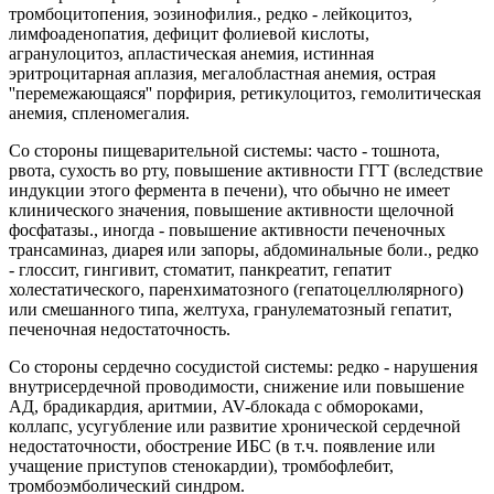
тромбоцитопения, эозинофилия., редко - лейкоцитоз,
лимфоаденопатия, дефицит фолиевой кислоты,
агранулоцитоз, апластическая анемия, истинная
эритроцитарная аплазия, мегалобластная анемия, острая
''перемежающаяся'' порфирия, ретикулоцитоз, гемолитическая
анемия, спленомегалия.
Со стороны пищеварительной системы: часто - тошнота,
рвота, сухость во рту, повышение активности ГГТ (вследствие
индукции этого фермента в печени), что обычно не имеет
клинического значения, повышение активности щелочной
фосфатазы., иногда - повышение активности печеночных
трансаминаз, диарея или запоры, абдоминальные боли., редко
- глоссит, гингивит, стоматит, панкреатит, гепатит
холестатического, паренхиматозного (гепатоцеллюлярного)
или смешанного типа, желтуха, гранулематозный гепатит,
печеночная недостаточность.
Со стороны сердечно сосудистой системы: редко - нарушения
внутрисердечной проводимости, снижение или повышение
АД, брадикардия, аритмии, AV-блокада с обмороками,
коллапс, усугубление или развитие хронической сердечной
недостаточности, обострение ИБС (в т.ч. появление или
учащение приступов стенокардии), тромбофлебит,
тромбоэмболический синдром.