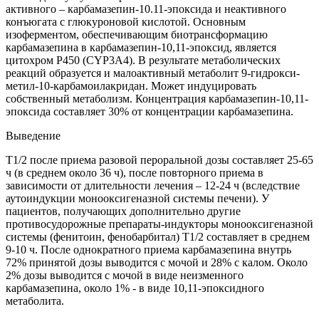
активного – карбамазепин-10.11-эпоксида и неактивного
конъюгата с глюкуроновой кислотой. Основным
изоферментом, обеспечивающим биотрансформацию
карбамазепина в карбамазепин-10,11-эпоксид, является
цитохром P450 (CYP3A4). В результате метаболических
реакций образуется и малоактивный метаболит 9-гидрокси-
метил-10-карбамоилакридан. Может индуцировать
собственный метаболизм. Концентрация карбамазепин-10,11-
эпоксида составляет 30% от концентрации карбамазепина.
Выведение
T1/2 после приема разовой пероральной дозы составляет 25-65
ч (в среднем около 36 ч), после повторного приема в
зависимости от длительности лечения – 12-24 ч (вследствие
аутоиндукции монооксигеназной системы печени). У
пациентов, получающих дополнительно другие
противосудорожные препараты-индукторы монооксигеназной
системы (фенитоин, фенобарбитал) T1/2 составляет в среднем
9-10 ч. После однократного приема карбамазепина внутрь
72% принятой дозы выводится с мочой и 28% с калом. Около
2% дозы выводится с мочой в виде неизменного
карбамазепина, около 1% - в виде 10,11-эпоксидного
метаболита.