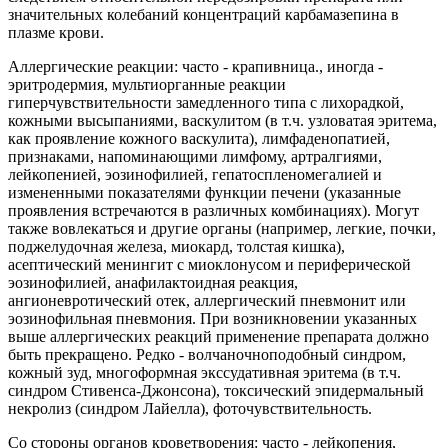
значительных колебаний концентраций карбамазепина в
плазме крови.
Аллергические реакции: часто - крапивница., иногда -
эритродермия, мультиорганные реакции
гиперчувствительности замедленного типа с лихорадкой,
кожными высыпаниями, васкулитом (в т.ч. узловатая эритема,
как проявление кожного васкулита), лимфаденопатией,
признаками, напоминающими лимфому, артралгиями,
лейкопенией, эозинофилией, гепатоспленомегалией и
измененными показателями функции печени (указанные
проявления встречаются в различных комбинациях). Могут
также вовлекаться и другие органы (например, легкие, почки,
поджелудочная железа, миокард, толстая кишка),
асептический менингит с миоклонусом и периферической
эозинофилией, анафилактоидная реакция,
ангионевротический отек, аллергический пневмонит или
эозинофильная пневмония. При возникновении указанных
выше аллергических реакций применение препарата должно
быть прекращено. Редко - волчаночноподобный синдром,
кожный зуд, многоформная экссудативная эритема (в т.ч.
синдром Стивенса-Джонсона), токсический эпидермальный
некролиз (синдром Лайелла), фоточувствительность.
Со стороны органов кроветворения: часто - лейкопения,