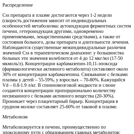
Распределение
Css препарата в плазме достигаются через 1-2 недели
(скорость достижения зависит от индивидуальных
особенностей метаболизма: аутоиндукция ферментных систем
печени, гетероиндукция другими, одновременно
применяемыми, лекарственными средствами), а также от
состояния больного, дозы препарата и длительности лечения.
Наблюдаются существенные межиндивидуальные различия
значений Css в терапевтическом диапазоне: у большинства
больных эти значения колеблются от 4 до 12 мкг/мл (17-50
мкмоль/л). Концентрации карбамазепин-10,11-эпоксида
(фармакологически активного метаболита) составляют около
30% от концентрации карбамазепина. Связывание с белками
плазмы у детей – 55-59%, у взрослых – 70-80%. Кажущийся
Vd – 0.8-1.9 л/кг. В спинномозговой жидкости и слюне
создаются концентрации пропорционально количеству
несвязанного с белками активного вещества (20-30%).
Проникает через плацентарный барьер. Концентрация в
грудном молоке составляет 25-60% от таковой в плазме.
Метаболизм
Метаболизируется в печени, преимущественно по
эпоксидному пути с образованием главных метаболитов: