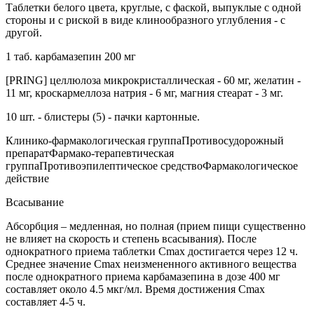
Таблетки белого цвета, круглые, с фаской, выпуклые с одной
стороны и с риской в виде клинообразного углубления - с
другой.
1 таб. карбамазепин 200 мг
[PRING] целлюлоза микрокристаллическая - 60 мг, желатин -
11 мг, кроскармеллоза натрия - 6 мг, магния стеарат - 3 мг.
10 шт. - блистеры (5) - пачки картонные.
Клинико-фармакологическая группаПротивосудорожный
препаратФармако-терапевтическая
группаПротивоэпилептическое средствоФармакологическое
действие
Всасывание
Абсорбция – медленная, но полная (прием пищи существенно
не влияет на скорость и степень всасывания). После
однократного приема таблетки Cmax достигается через 12 ч.
Среднее значение Cmax неизмененного активного вещества
после однократного приема карбамазепина в дозе 400 мг
составляет около 4.5 мкг/мл. Время достижения Cmax
составляет 4-5 ч.