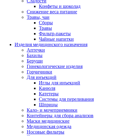
Сладости
Конфеты и шоколад
Снижение веса питание
Травы, чаи
Сборы
Травы
Фильтр-пакеты
Чайные напитки
Изделия медицинского назначения
Аптечки
Бахилы
Беруши
Гинекологические изделия
Горчичники
Для инъекций
Иглы для инъекций
Канюля
Катетеры
Системы для переливания
Шприцы
Кало- и мочеприемники
Контейнеры для сбора анализов
Маски медицинские
Медицинская одежда
Носовые фильтры