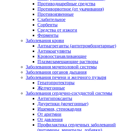
Противодиарейные средства
Противорвотное (от укачивания)
Противоязвенные
Слабительное
Сорбенты
Средства от изжоги
Ферменты
Заболевания крови
Антиагреганты (антитромбоцитарные)
Антикоагулянты
Кровоостанавливающие
Плазмозамещающие растворы
Заболевания мочеполовой системы
Заболевания органов дыхания
Заболевания печени и желчного пузыря
Гепатопротекторы
Желчегонные
Заболевания сердечно-сосудистой системы
Антигипоксанты
Диуретики (мочегонные)
Ишемия, стенокардия
От аритмии
От давления
Профилактика сердечных заболеваний
(витамины, минералы, добавки)