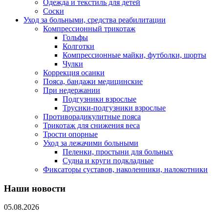
Одежда и текстиль для детей
Соски
Уход за больными, средства реабилитации
Компрессионный трикотаж
Гольфы
Колготки
Компрессионные майки, футболки, шорты
Чулки
Коррекция осанки
Пояса, бандажи медицинские
При недержании
Подгузники взрослые
Трусики-подгузники взрослые
Противорадикулитные пояса
Трикотаж для снижения веса
Трости опорные
Уход за лежачими больными
Пеленки, простыни для больных
Судна и круги подкладные
Фиксаторы суставов, наколенники, налокотники
Наши новости
05.08.2026