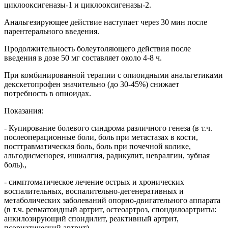
циклооксигеназы-1 и циклооксигеназы-2.
Анальгезирующее действие наступает через 30 мин после
парентерального введения.
Продолжительность болеутоляющего действия после
введения в дозе 50 мг составляет около 4-8 ч.
При комбинированной терапии с опиоидными анальгетиками
декскетопрофен значительно (до 30-45%) снижает
потребность в опиоидах.
Показания:
- Купирование болевого синдрома различного генеза (в т.ч.
послеоперационные боли, боль при метастазах в кости,
посттравматическая боль, боль при почечной колике,
альгодисменорея, ишиалгия, радикулит, невралгии, зубная
боль).,
- симптоматическое лечение острых и хронических
воспалительных, воспалительно-дегенеративных и
метаболических заболеваний опорно-двигательного аппарата
(в т.ч. ревматоидный артрит, остеоартроз, спондилоартриты:
анкилозирующий спондилит, реактивный артрит,
псориатический артрит).