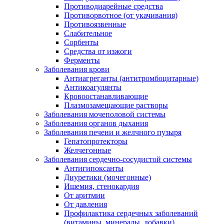
Противодиарейные средства
Противорвотное (от укачивания)
Противоязвенные
Слабительное
Сорбенты
Средства от изжоги
Ферменты
Заболевания крови
Антиагреганты (антитромбоцитарные)
Антикоагулянты
Кровоостанавливающие
Плазмозамещающие растворы
Заболевания мочеполовой системы
Заболевания органов дыхания
Заболевания печени и желчного пузыря
Гепатопротекторы
Желчегонные
Заболевания сердечно-сосудистой системы
Антигипоксанты
Диуретики (мочегонные)
Ишемия, стенокардия
От аритмии
От давления
Профилактика сердечных заболеваний
(витамины, минералы, добавки)