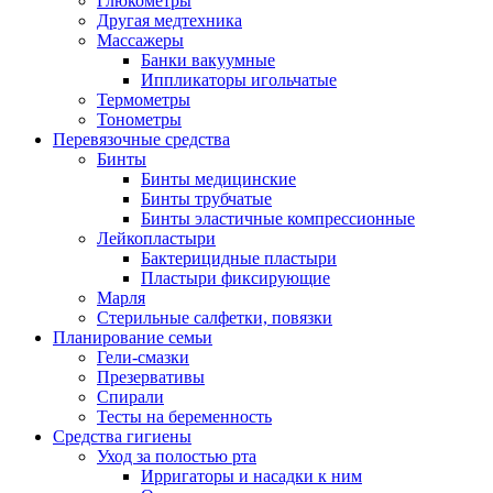
Глюкометры
Другая медтехника
Массажеры
Банки вакуумные
Иппликаторы игольчатые
Термометры
Тонометры
Перевязочные средства
Бинты
Бинты медицинские
Бинты трубчатые
Бинты эластичные компрессионные
Лейкопластыри
Бактерицидные пластыри
Пластыри фиксирующие
Марля
Стерильные салфетки, повязки
Планирование семьи
Гели-смазки
Презервативы
Спирали
Тесты на беременность
Средства гигиены
Уход за полостью рта
Ирригаторы и насадки к ним