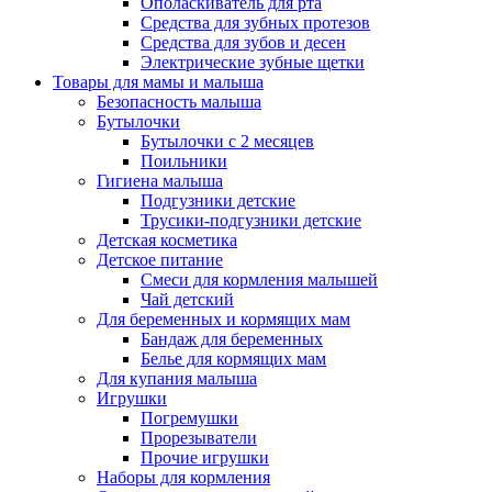
Ополаскиватель для рта
Средства для зубных протезов
Средства для зубов и десен
Электрические зубные щетки
Товары для мамы и малыша
Безопасность малыша
Бутылочки
Бутылочки с 2 месяцев
Поильники
Гигиена малыша
Подгузники детские
Трусики-подгузники детские
Детская косметика
Детское питание
Смеси для кормления малышей
Чай детский
Для беременных и кормящих мам
Бандаж для беременных
Белье для кормящих мам
Для купания малыша
Игрушки
Погремушки
Прорезыватели
Прочие игрушки
Наборы для кормления