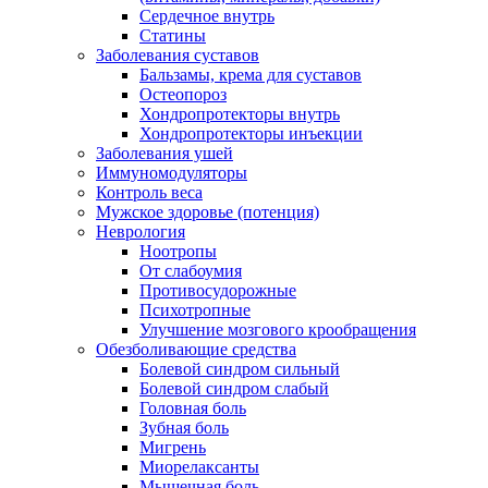
Сердечное внутрь
Статины
Заболевания суставов
Бальзамы, крема для суставов
Остеопороз
Хондропротекторы внутрь
Хондропротекторы инъекции
Заболевания ушей
Иммуномодуляторы
Контроль веса
Мужское здоровье (потенция)
Неврология
Ноотропы
От слабоумия
Противосудорожные
Психотропные
Улучшение мозгового крообращения
Обезболивающие средства
Болевой синдром сильный
Болевой синдром слабый
Головная боль
Зубная боль
Мигрень
Миорелаксанты
Мышечная боль