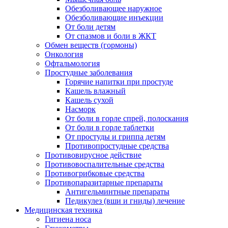
Обезболивающее наружное
Обезболивающие инъекции
От боли детям
От спазмов и боли в ЖКТ
Обмен веществ (гормоны)
Онкология
Офтальмология
Простудные заболевания
Горячие напитки при простуде
Кашель влажный
Кашель сухой
Насморк
От боли в горле спрей, полоскания
От боли в горле таблетки
От простуды и гриппа детям
Противопростудные средства
Противовирусное действие
Противовоспалительные средства
Противогрибковые средства
Противопаразитарные препараты
Антигельминтные препараты
Педикулез (вши и гниды) лечение
Медицинская техника
Гигиена носа