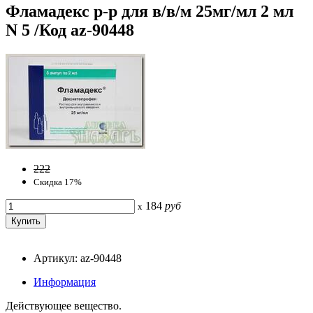
Фламадекс р-р для в/в/м 25мг/мл 2 мл
N 5 /Код az-90448
222
Скидка 17%
184
руб
x
Артикул: az-90448
Информация
Действующее вещество.