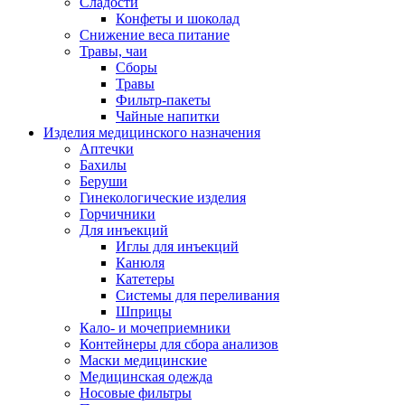
Сладости
Конфеты и шоколад
Снижение веса питание
Травы, чаи
Сборы
Травы
Фильтр-пакеты
Чайные напитки
Изделия медицинского назначения
Аптечки
Бахилы
Беруши
Гинекологические изделия
Горчичники
Для инъекций
Иглы для инъекций
Канюля
Катетеры
Системы для переливания
Шприцы
Кало- и мочеприемники
Контейнеры для сбора анализов
Маски медицинские
Медицинская одежда
Носовые фильтры