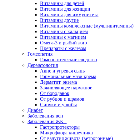
Витамины для детей
Витамины для женщин
Витамины для иммунитета
Витамины другие
Витамины комплексные (мультивитамины)
Витамины с кальцием
Витамины с магнием
Омега-3 и рыбий жир
Препараты с железом
Гомеопатия
Гомеопатические средства
Дерматология
Акне и угревая сыпь
Гормональные мази крема
Дерматит, экзема
Заживляющее наружное
От бородавок
От рубцов и шрамов
Синяки и ушибы
Диабет
Заболевания вен
Заболевания ЖКТ
Гастропротекторы
Микрофлора кишечника
От вздутия живота (ветрогонные)