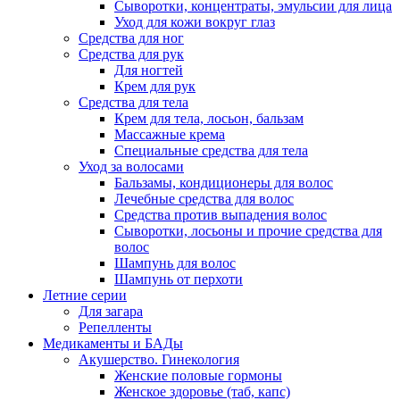
Сыворотки, концентраты, эмульсии для лица
Уход для кожи вокруг глаз
Средства для ног
Средства для рук
Для ногтей
Крем для рук
Средства для тела
Крем для тела, лосьон, бальзам
Массажные крема
Специальные средства для тела
Уход за волосами
Бальзамы, кондиционеры для волос
Лечебные средства для волос
Средства против выпадения волос
Сыворотки, лосьоны и прочие средства для
волос
Шампунь для волос
Шампунь от перхоти
Летние серии
Для загара
Репелленты
Медикаменты и БАДы
Акушерство. Гинекология
Женские половые гормоны
Женское здоровье (таб, капс)