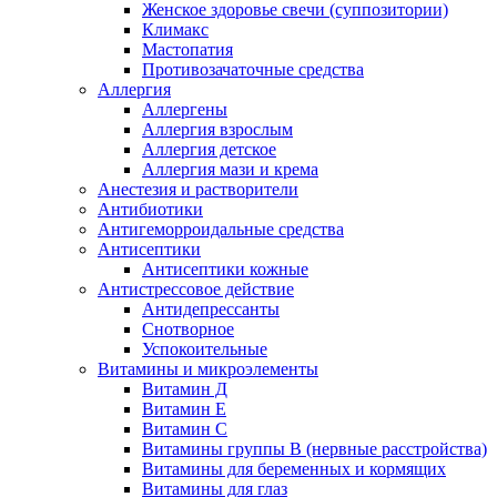
Женское здоровье свечи (суппозитории)
Климакс
Мастопатия
Противозачаточные средства
Аллергия
Аллергены
Аллергия взрослым
Аллергия детское
Аллергия мази и крема
Анестезия и растворители
Антибиотики
Антигеморроидальные средства
Антисептики
Антисептики кожные
Антистрессовое действие
Антидепрессанты
Снотворное
Успокоительные
Витамины и микроэлементы
Витамин Д
Витамин Е
Витамин С
Витамины группы В (нервные расстройства)
Витамины для беременных и кормящих
Витамины для глаз