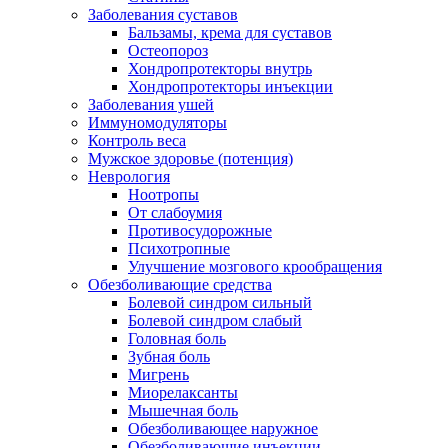
Заболевания суставов
Бальзамы, крема для суставов
Остеопороз
Хондропротекторы внутрь
Хондропротекторы инъекции
Заболевания ушей
Иммуномодуляторы
Контроль веса
Мужское здоровье (потенция)
Неврология
Ноотропы
От слабоумия
Противосудорожные
Психотропные
Улучшение мозгового крообращения
Обезболивающие средства
Болевой синдром сильный
Болевой синдром слабый
Головная боль
Зубная боль
Мигрень
Миорелаксанты
Мышечная боль
Обезболивающее наружное
Обезболивающие инъекции