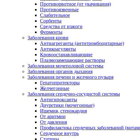
Противорвотное (от укачивания)
Противоязвенные
Слабительное
Сорбенты
Средства от изжоги
Ферменты
Заболевания крови
Антиагреганты (антитромбоцитарные)
Антикоагулянты
Кровоостанавливающие
Плазмозамещающие растворы
Заболевания мочеполовой системы
Заболевания органов дыхания
Заболевания печени и желчного пузыря
Гепатопротекторы
Желчегонные
Заболевания сердечно-сосудистой системы
Антигипоксанты
Диуретики (мочегонные)
Ишемия, стенокардия
От аритмии
От давления
Профилактика сердечных заболеваний (витам
Сердечное внутрь
Статины