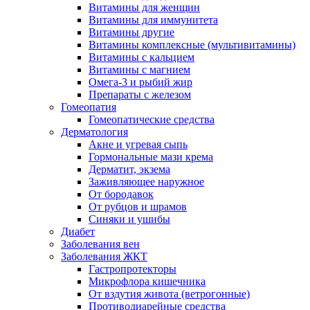
Витамины для женщин
Витамины для иммунитета
Витамины другие
Витамины комплексные (мультивитамины)
Витамины с кальцием
Витамины с магнием
Омега-3 и рыбий жир
Препараты с железом
Гомеопатия
Гомеопатические средства
Дерматология
Акне и угревая сыпь
Гормональные мази крема
Дерматит, экзема
Заживляющее наружное
От бородавок
От рубцов и шрамов
Синяки и ушибы
Диабет
Заболевания вен
Заболевания ЖКТ
Гастропротекторы
Микрофлора кишечника
От вздутия живота (ветрогонные)
Противодиарейные средства