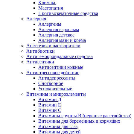
Климакс
Мастопатия
Противозачаточные средства
Аллергия
Аллергены
Аллергия взрослым
Аллергия детское
Аллергия мази и крема
Анестезия и растворители
Антибиотики
Антигеморроидальные средства
Антисептики
Антисептики кожные
Антистрессовое действие
Антидепрессанты
Снотворное
Успокоительные
Витамины и микроэлементы
Витамин Д
Витамин Е
Витамин С
Витамины группы В (нервные расстройства)
Витамины для беременных и кормящих
Витамины для глаз
Витамины для детей