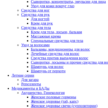
Сыворотки, концентраты, эмульсии для лица
Уход для кожи вокруг глаз
Средства для ног
Средства для рук
Для ногтей
Крем для рук
Средства для тела
Крем для тела, лосьон, бальзам
Массажные крема
Специальные средства для тела
Уход за волосами
Бальзамы, кондиционеры для волос
Лечебные средства для волос
Средства против выпадения волос
Сыворотки, лосьоны и прочие средства для в
Шампунь для волос
Шампунь от перхоти
Летние серии
Для загара
Репелленты
Медикаменты и БАДы
Акушерство. Гинекология
Женские половые гормоны
Женское здоровье (таб, капс)
Женское здоровье свечи (суппозитории)