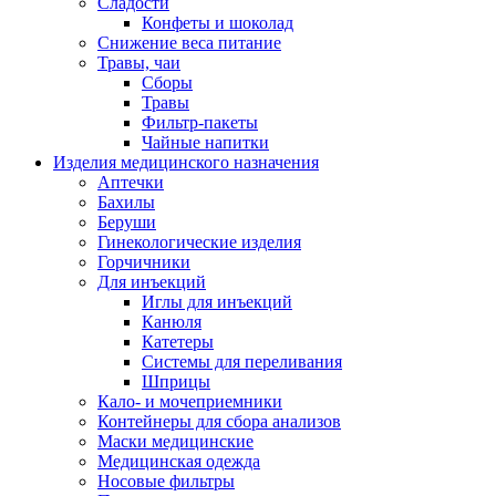
Сладости
Конфеты и шоколад
Снижение веса питание
Травы, чаи
Сборы
Травы
Фильтр-пакеты
Чайные напитки
Изделия медицинского назначения
Аптечки
Бахилы
Беруши
Гинекологические изделия
Горчичники
Для инъекций
Иглы для инъекций
Канюля
Катетеры
Системы для переливания
Шприцы
Кало- и мочеприемники
Контейнеры для сбора анализов
Маски медицинские
Медицинская одежда
Носовые фильтры