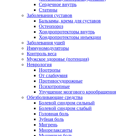
Сердечное внутрь
Статины
Заболевания суставов
Бальзамы, крема для суставов
Остеопороз
Хондропротекторы внутрь
Хондропротекторы инъекции
Заболевания ушей
Иммуномодуляторы
Контроль веса
Мужское здоровье (потенция)
Неврология
Ноотропы
От слабоумия
Противосудорожные
Психотропные
Улучшение мозгового крообращения
Обезболивающие средства
Болевой синдром сильный
Болевой синдром слабый
Головная боль
Зубная боль
Мигрень
Миорелаксанты
Мышечная боль