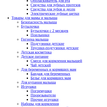
Ополаскиватель для рта
Средства для зубных протезов
Средства для зубов и десен
Электрические зубные щетки
Товары для мамы и малыша
Безопасность малыша
Бутылочки
Бутылочки с 2 месяцев
Поильники
Гигиена малыша
Подгузники детские
Трусики-подгузники детские
Детская косметика
Детское питание
Смеси для кормления малышей
Чай детский
Для беременных и кормящих мам
Бандаж для беременных
Белье для кормящих мам
Для купания малыша
Игрушки
Погремушки
Прорезыватели
Прочие игрушки
Наборы для кормления