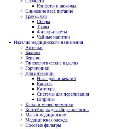
Сладости
Конфеты и шоколад
Снижение веса питание
Травы, чаи
Сборы
Травы
Фильтр-пакеты
Чайные напитки
Изделия медицинского назначения
Аптечки
Бахилы
Беруши
Гинекологические изделия
Горчичники
Для инъекций
Иглы для инъекций
Канюля
Катетеры
Системы для переливания
Шприцы
Кало- и мочеприемники
Контейнеры для сбора анализов
Маски медицинские
Медицинская одежда
Носовые фильтры