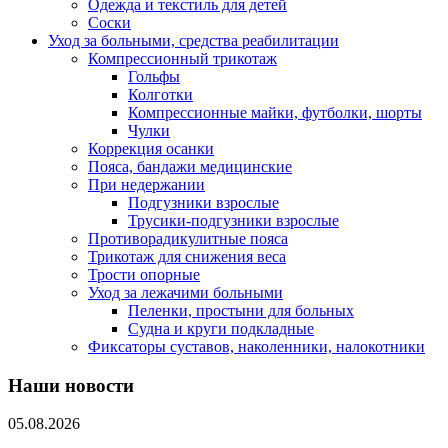
Одежда и текстиль для детей
Соски
Уход за больными, средства реабилитации
Компрессионный трикотаж
Гольфы
Колготки
Компрессионные майки, футболки, шорты
Чулки
Коррекция осанки
Пояса, бандажи медицинские
При недержании
Подгузники взрослые
Трусики-подгузники взрослые
Противорадикулитные пояса
Трикотаж для снижения веса
Трости опорные
Уход за лежачими больными
Пеленки, простыни для больных
Судна и круги подкладные
Фиксаторы суставов, наколенники, налокотники
Наши новости
05.08.2026