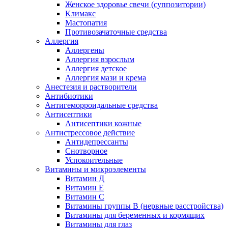
Женское здоровье свечи (суппозитории)
Климакс
Мастопатия
Противозачаточные средства
Аллергия
Аллергены
Аллергия взрослым
Аллергия детское
Аллергия мази и крема
Анестезия и растворители
Антибиотики
Антигеморроидальные средства
Антисептики
Антисептики кожные
Антистрессовое действие
Антидепрессанты
Снотворное
Успокоительные
Витамины и микроэлементы
Витамин Д
Витамин Е
Витамин С
Витамины группы В (нервные расстройства)
Витамины для беременных и кормящих
Витамины для глаз