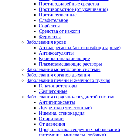
Противодиарейные средства
Противорвотное (от укачивания)
Противоязвенные
Слабительное
Сорбенты
Средства от изжоги
Ферменты
Заболевания крови
Антиагреганты (антитромбоцитарные)
Антикоагулянты
Кровоостанавливающие
Плазмозамещающие растворы
Заболевания мочеполовой системы
Заболевания органов дыхания
Заболевания печени и желчного пузыря
Гепатопротекторы
Желчегонные
Заболевания сердечно-сосудистой системы
Антигипоксанты
Диуретики (мочегонные)
Ишемия, стенокардия
От аритмии
От давления
Профилактика сердечных заболеваний
(витамины, минералы, добавки)