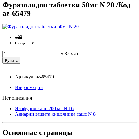
Фуразолидон таблетки 50мг N 20 /Код
az-65479
122
Скидка 33%
82
руб
x
Артикул: az-65479
Информация
Нет описания
Экофурил капс 200 мг N 16
Адиарин защита кишечника саше N 8
Основные
страницы