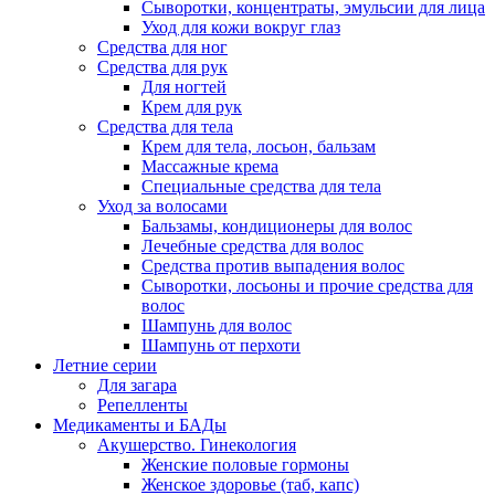
Сыворотки, концентраты, эмульсии для лица
Уход для кожи вокруг глаз
Средства для ног
Средства для рук
Для ногтей
Крем для рук
Средства для тела
Крем для тела, лосьон, бальзам
Массажные крема
Специальные средства для тела
Уход за волосами
Бальзамы, кондиционеры для волос
Лечебные средства для волос
Средства против выпадения волос
Сыворотки, лосьоны и прочие средства для
волос
Шампунь для волос
Шампунь от перхоти
Летние серии
Для загара
Репелленты
Медикаменты и БАДы
Акушерство. Гинекология
Женские половые гормоны
Женское здоровье (таб, капс)