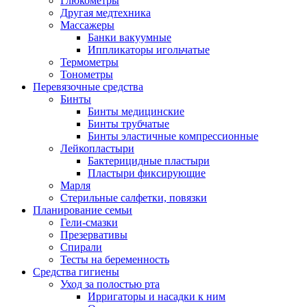
Глюкометры
Другая медтехника
Массажеры
Банки вакуумные
Иппликаторы игольчатые
Термометры
Тонометры
Перевязочные средства
Бинты
Бинты медицинские
Бинты трубчатые
Бинты эластичные компрессионные
Лейкопластыри
Бактерицидные пластыри
Пластыри фиксирующие
Марля
Стерильные салфетки, повязки
Планирование семьи
Гели-смазки
Презервативы
Спирали
Тесты на беременность
Средства гигиены
Уход за полостью рта
Ирригаторы и насадки к ним