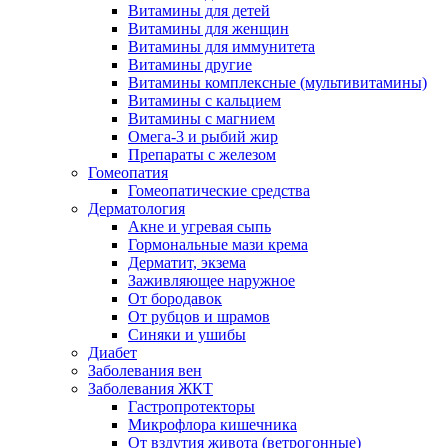
Витамины для детей
Витамины для женщин
Витамины для иммунитета
Витамины другие
Витамины комплексные (мультивитамины)
Витамины с кальцием
Витамины с магнием
Омега-3 и рыбий жир
Препараты с железом
Гомеопатия
Гомеопатические средства
Дерматология
Акне и угревая сыпь
Гормональные мази крема
Дерматит, экзема
Заживляющее наружное
От бородавок
От рубцов и шрамов
Синяки и ушибы
Диабет
Заболевания вен
Заболевания ЖКТ
Гастропротекторы
Микрофлора кишечника
От вздутия живота (ветрогонные)