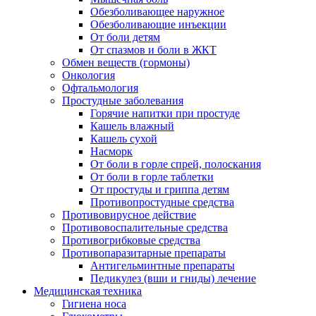
Обезболивающее наружное
Обезболивающие инъекции
От боли детям
От спазмов и боли в ЖКТ
Обмен веществ (гормоны)
Онкология
Офтальмология
Простудные заболевания
Горячие напитки при простуде
Кашель влажный
Кашель сухой
Насморк
От боли в горле спрей, полоскания
От боли в горле таблетки
От простуды и гриппа детям
Противопростудные средства
Противовирусное действие
Противовоспалительные средства
Противогрибковые средства
Противопаразитарные препараты
Антигельминтные препараты
Педикулез (вши и гниды) лечение
Медицинская техника
Гигиена носа