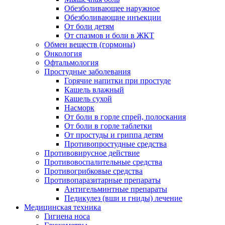
Обезболивающее наружное
Обезболивающие инъекции
От боли детям
От спазмов и боли в ЖКТ
Обмен веществ (гормоны)
Онкология
Офтальмология
Простудные заболевания
Горячие напитки при простуде
Кашель влажный
Кашель сухой
Насморк
От боли в горле спрей, полоскания
От боли в горле таблетки
От простуды и гриппа детям
Противопростудные средства
Противовирусное действие
Противовоспалительные средства
Противогрибковые средства
Противопаразитарные препараты
Антигельминтные препараты
Педикулез (вши и гниды) лечение
Медицинская техника
Гигиена носа