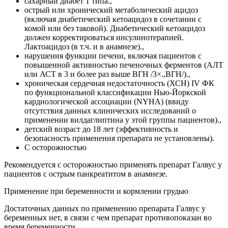
сахарный диабет 1 типа.,
острый или хронический метаболический ацидоз
(включая диабетический кетоацидоз в сочетании с
комой или без таковой). Диабетический кетоацидоз
должен корректироваться инсулинотерапией.
Лактоацидоз (в т.ч. и в анамнезе).,
нарушения функции печени, включая пациентов с
повышенной активностью печеночных ферментов (АЛТ
или АСТ в 3 и более раз выше ВГН /3×.,ВГН/).,
хроническая сердечная недостаточность (ХСН) IV ФК
по функциональной классификации Нью-Йоркской
кардиологической ассоциации (NYHA) (ввиду
отсутствия данных клинических исследований о
применении вилдаглиптина у этой группы пациентов).,
детский возраст до 18 лет (эффективность и
безопасность применения препарата не установлены).
С осторожностью
Рекомендуется с осторожностью применять препарат Галвус у
пациентов с острым панкреатитом в анамнезе.
Применение при беременности и кормлении грудью
Достаточных данных по применению препарата Галвус у
беременных нет, в связи с чем препарат противопоказан во
время беременности.