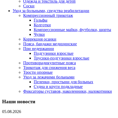
Одежда и текстиль для детей
Соски
Уход за больными, средства реабилитации
Компрессионный трикотаж
Гольфы
Колготки
Компрессионные майки, футболки, шорты
Чулки
Коррекция осанки
Пояса, бандажи медицинские
При недержании
Подгузники взрослые
Трусики-подгузники взрослые
Противорадикулитные пояса
Трикотаж для снижения веса
Трости опорные
Уход за лежачими больными
Пеленки, простыни для больных
Судна и круги подкладные
Фиксаторы суставов, наколенники, налокотники
Наши новости
05.08.2026