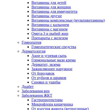
Витамины для детей
Витамины для женщин
Витамины для иммунитета
Витамины другие
Витамины комплексные (мультивитамины)
Витамины с кальцием
Витамины с магнием
Омега-3 и рыбий жир
Препараты с железом
Гомеопатия
Гомеопатические средства
Дерматология
Акне и угревая сыпь
Гормональные мази крема
Дерматит, экзема
Заживляющее наружное
От бородавок
От рубцов и шрамов
Синяки и ушибы
Диабет
Заболевания вен
Заболевания ЖКТ
Гастропротекторы
Микрофлора кишечника
От вздутия живота (ветрогонные)