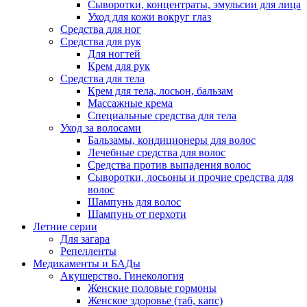
Сыворотки, концентраты, эмульсии для лица
Уход для кожи вокруг глаз
Средства для ног
Средства для рук
Для ногтей
Крем для рук
Средства для тела
Крем для тела, лосьон, бальзам
Массажные крема
Специальные средства для тела
Уход за волосами
Бальзамы, кондиционеры для волос
Лечебные средства для волос
Средства против выпадения волос
Сыворотки, лосьоны и прочие средства для
волос
Шампунь для волос
Шампунь от перхоти
Летние серии
Для загара
Репелленты
Медикаменты и БАДы
Акушерство. Гинекология
Женские половые гормоны
Женское здоровье (таб, капс)