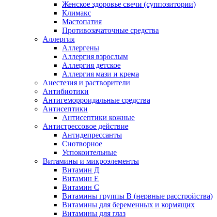
Женское здоровье свечи (суппозитории)
Климакс
Мастопатия
Противозачаточные средства
Аллергия
Аллергены
Аллергия взрослым
Аллергия детское
Аллергия мази и крема
Анестезия и растворители
Антибиотики
Антигеморроидальные средства
Антисептики
Антисептики кожные
Антистрессовое действие
Антидепрессанты
Снотворное
Успокоительные
Витамины и микроэлементы
Витамин Д
Витамин Е
Витамин С
Витамины группы В (нервные расстройства)
Витамины для беременных и кормящих
Витамины для глаз