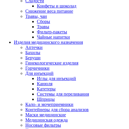
Сладости
Конфеты и шоколад
Снижение веса питание
Травы, чаи
Сборы
Травы
Фильтр-пакеты
Чайные напитки
Изделия медицинского назначения
Аптечки
Бахилы
Беруши
Гинекологические изделия
Горчичники
Для инъекций
Иглы для инъекций
Канюля
Катетеры
Системы для переливания
Шприцы
Кало- и мочеприемники
Контейнеры для сбора анализов
Маски медицинские
Медицинская одежда
Носовые фильтры