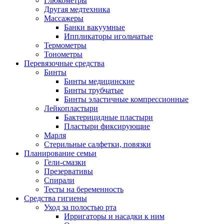
Глюкометры
Другая медтехника
Массажеры
Банки вакуумные
Иппликаторы игольчатые
Термометры
Тонометры
Перевязочные средства
Бинты
Бинты медицинские
Бинты трубчатые
Бинты эластичные компрессионные
Лейкопластыри
Бактерицидные пластыри
Пластыри фиксирующие
Марля
Стерильные салфетки, повязки
Планирование семьи
Гели-смазки
Презервативы
Спирали
Тесты на беременность
Средства гигиены
Уход за полостью рта
Ирригаторы и насадки к ним