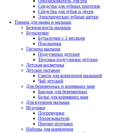
Ополаскиватель для рта
Средства для зубных протезов
Средства для зубов и десен
Электрические зубные щетки
Товары для мамы и малыша
Безопасность малыша
Бутылочки
Бутылочки с 2 месяцев
Поильники
Гигиена малыша
Подгузники детские
Трусики-подгузники детские
Детская косметика
Детское питание
Смеси для кормления малышей
Чай детский
Для беременных и кормящих мам
Бандаж для беременных
Белье для кормящих мам
Для купания малыша
Игрушки
Погремушки
Прорезыватели
Прочие игрушки
Наборы для кормления