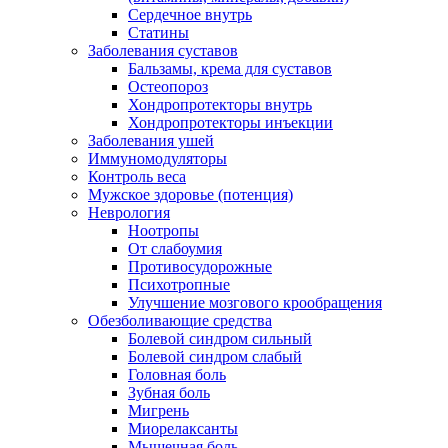
Сердечное внутрь
Статины
Заболевания суставов
Бальзамы, крема для суставов
Остеопороз
Хондропротекторы внутрь
Хондропротекторы инъекции
Заболевания ушей
Иммуномодуляторы
Контроль веса
Мужское здоровье (потенция)
Неврология
Ноотропы
От слабоумия
Противосудорожные
Психотропные
Улучшение мозгового крообращения
Обезболивающие средства
Болевой синдром сильный
Болевой синдром слабый
Головная боль
Зубная боль
Мигрень
Миорелаксанты
Мышечная боль