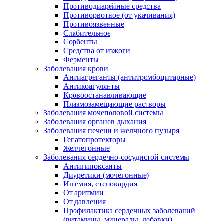
Противодиарейные средства
Противорвотное (от укачивания)
Противоязвенные
Слабительное
Сорбенты
Средства от изжоги
Ферменты
Заболевания крови
Антиагреганты (антитромбоцитарные)
Антикоагулянты
Кровоостанавливающие
Плазмозамещающие растворы
Заболевания мочеполовой системы
Заболевания органов дыхания
Заболевания печени и желчного пузыря
Гепатопротекторы
Желчегонные
Заболевания сердечно-сосудистой системы
Антигипоксанты
Диуретики (мочегонные)
Ишемия, стенокардия
От аритмии
От давления
Профилактика сердечных заболеваний
(витамины, минералы, добавки)