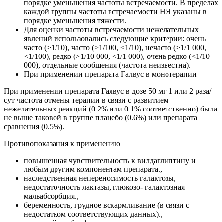
порядке уменьшения частоты встречаемости. В пределах
каждой группы частоты встречаемости НЯ указаны в
порядке уменьшения тяжести.
Для оценки частоты встречаемости нежелательных
явлений использовались следующие критерии: очень
часто (>1/10), часто (>1/100, <1/10), нечасто (>1/1 000,
<1/100), редко (>1/10 000, <1/1 000), очень редко (<1/10
000), отдельные сообщения (частота неизвестна).
При применении препарата Галвус в монотерапии
При применении препарата Галвус в дозе 50 мг 1 или 2 раза/
сут частота отмены терапии в связи с развитием
нежелательных реакций (0.2% или 0.1% соответственно) была
не выше таковой в группе плацебо (0.6%) или препарата
сравнения (0.5%).
Противопоказания к применению
повышенная чувствительность к вилдаглиптину и
любым другим компонентам препарата.,
наследственная непереносимость галактозы,
недостаточность лактазы, глюкозо- галактозная
мальабсорбция.,
беременность, грудное вскармливание (в связи с
недостатком соответствующих данных).,