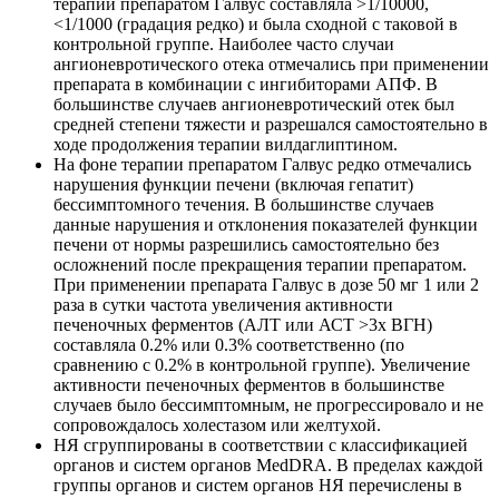
терапии препаратом Галвус составляла >1/10000,
<1/1000 (градация редко) и была сходной с таковой в
контрольной группе. Наиболее часто случаи
ангионевротического отека отмечались при применении
препарата в комбинации с ингибиторами АПФ. В
большинстве случаев ангионевротический отек был
средней степени тяжести и разрешался самостоятельно в
ходе продолжения терапии вилдаглиптином.
На фоне терапии препаратом Галвус редко отмечались
нарушения функции печени (включая гепатит)
бессимптомного течения. В большинстве случаев
данные нарушения и отклонения показателей функции
печени от нормы разрешились самостоятельно без
осложнений после прекращения терапии препаратом.
При применении препарата Галвус в дозе 50 мг 1 или 2
раза в сутки частота увеличения активности
печеночных ферментов (АЛТ или АСТ >3х ВГН)
составляла 0.2% или 0.3% соответственно (по
сравнению с 0.2% в контрольной группе). Увеличение
активности печеночных ферментов в большинстве
случаев было бессимптомным, не прогрессировало и не
сопровождалось холестазом или желтухой.
НЯ сгруппированы в соответствии с классификацией
органов и систем органов MedDRA. В пределах каждой
группы органов и систем органов НЯ перечислены в