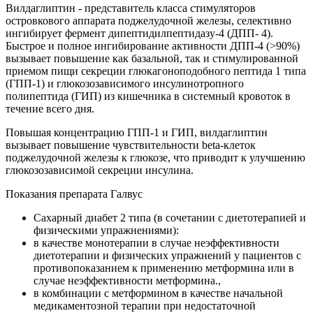
Вилдаглиптин - представитель класса стимуляторов
островкового аппарата поджелудочной железы, селективно
ингибирует фермент дипептидилпептидазу-4 (ДПП- 4).
Быстрое и полное ингибирование активности ДПП-4 (>90%)
вызывает повышение как базальной, так и стимулированной
приемом пищи секреции глюкагоноподобного пептида 1 типа
(ГПП-1) и глюкозозависимого инсулинотропного
полипептида (ГИП) из кишечника в системный кровоток в
течение всего дня.
Повышая концентрацию ГПП-1 и ГИП, вилдаглиптин
вызывает повышение чувствительности beta-клеток
поджелудочной железы к глюкозе, что приводит к улучшению
глюкозозависимой секреции инсулина.
Показания препарата Галвус
Сахарный диабет 2 типа (в сочетании с диетотерапией и
физическими упражнениями):
в качестве монотерапии в случае неэффективности
диетотерапии и физических упражнений у пациентов с
противопоказанием к применению метформина или в
случае неэффективности метформина.,
в комбинации с метформином в качестве начальной
медикаментозной терапии при недостаточной