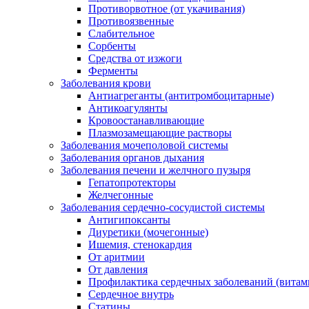
Противорвотное (от укачивания)
Противоязвенные
Слабительное
Сорбенты
Средства от изжоги
Ферменты
Заболевания крови
Антиагреганты (антитромбоцитарные)
Антикоагулянты
Кровоостанавливающие
Плазмозамещающие растворы
Заболевания мочеполовой системы
Заболевания органов дыхания
Заболевания печени и желчного пузыря
Гепатопротекторы
Желчегонные
Заболевания сердечно-сосудистой системы
Антигипоксанты
Диуретики (мочегонные)
Ишемия, стенокардия
От аритмии
От давления
Профилактика сердечных заболеваний (витам
Сердечное внутрь
Статины