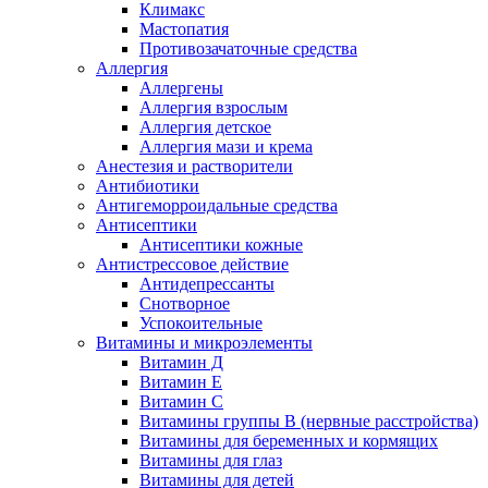
Климакс
Мастопатия
Противозачаточные средства
Аллергия
Аллергены
Аллергия взрослым
Аллергия детское
Аллергия мази и крема
Анестезия и растворители
Антибиотики
Антигеморроидальные средства
Антисептики
Антисептики кожные
Антистрессовое действие
Антидепрессанты
Снотворное
Успокоительные
Витамины и микроэлементы
Витамин Д
Витамин Е
Витамин С
Витамины группы В (нервные расстройства)
Витамины для беременных и кормящих
Витамины для глаз
Витамины для детей