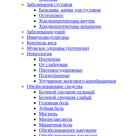
Заболевания суставов
Бальзамы, крема для суставов
Остеопороз
Хондропротекторы внутрь
Хондропротекторы инъекции
Заболевания ушей
Иммуномодуляторы
Контроль веса
Мужское здоровье (потенция)
Неврология
Ноотропы
От слабоумия
Противосудорожные
Психотропные
Улучшение мозгового крообращения
Обезболивающие средства
Болевой синдром сильный
Болевой синдром слабый
Головная боль
Зубная боль
Мигрень
Миорелаксанты
Мышечная боль
Обезболивающее наружное
Обезболивающие инъекции