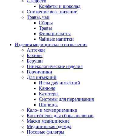
Сладости
Конфеты и шоколад
Снижение веса питание
Травы, чаи
Сборы
Травы
Фильтр-пакеты
Чайные напитки
Изделия медицинского назначения
Аптечки
Бахилы
Беруши
Гинекологические изделия
Горчичники
Для инъекций
Иглы для инъекций
Канюля
Катетеры
Системы для переливания
Шприцы
Кало- и мочеприемники
Контейнеры для сбора анализов
Маски медицинские
Медицинская одежда
Носовые фильтры