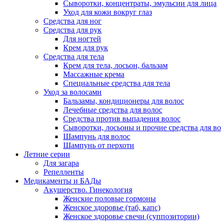
Сыворотки, концентраты, эмульсии для лица
Уход для кожи вокруг глаз
Средства для ног
Средства для рук
Для ногтей
Крем для рук
Средства для тела
Крем для тела, лосьон, бальзам
Массажные крема
Специальные средства для тела
Уход за волосами
Бальзамы, кондиционеры для волос
Лечебные средства для волос
Средства против выпадения волос
Сыворотки, лосьоны и прочие средства для в
Шампунь для волос
Шампунь от перхоти
Летние серии
Для загара
Репелленты
Медикаменты и БАДы
Акушерство. Гинекология
Женские половые гормоны
Женское здоровье (таб, капс)
Женское здоровье свечи (суппозитории)