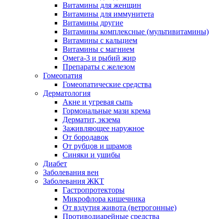
Витамины для женщин
Витамины для иммунитета
Витамины другие
Витамины комплексные (мультивитамины)
Витамины с кальцием
Витамины с магнием
Омега-3 и рыбий жир
Препараты с железом
Гомеопатия
Гомеопатические средства
Дерматология
Акне и угревая сыпь
Гормональные мази крема
Дерматит, экзема
Заживляющее наружное
От бородавок
От рубцов и шрамов
Синяки и ушибы
Диабет
Заболевания вен
Заболевания ЖКТ
Гастропротекторы
Микрофлора кишечника
От вздутия живота (ветрогонные)
Противодиарейные средства