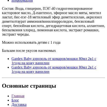
Информация
Состав: Вода, глицерин, ПЭГ-40 гидрогенизированное
касторовое масло, Д-пантенол, эфирное масло мяты, ментил
лактат, бис-пэг-18 метиловый эфир диметилсилан, акрилоил
диметилтаурат аммония/винилпирролидон, бензиловый
спирт, бензойная кислота, дегидрацетовая кислота, аллантоин,
бензалкония хлорид, лимонная кислота, экстракт ромашки,
экстракт череды.
Можно использовать детям с 1 года
Бальзам после укусов насекомых
Gardex Baby аэрозоль от комаров/мошки 80мл 2в1 с
1года на кожу ванилин
Gardex Baby аэрозоль от комаров/мошки 80мл 2в1 с
1года на кожу ванилин
Основные
страницы
Главная
Блог
Доставка