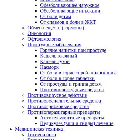
Обезболивающее наружное
Обезболивающие инъекции
От боли детям
От спазмов и боли в ЖКТ
Обмен веществ (гормоны)
Онкология
Офтальмология
Простудные заболевания
Горячие напитки при простуде
Кашель влажный
Кашель сухой
Насморк
От боли в горле спрей, полоскания
От боли в горле таблетки
От простуды и гриппа детям
Противопростудные средства
Противовирусное действие
Противовоспалительные средства
Противогрибковые средства
Противопаразитарные препараты
Антигельминтные препараты
Педикулез (вши и гниды) лечение
Медицинская техника
Гигиена носа