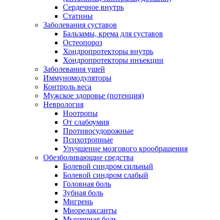
Сердечное внутрь
Статины
Заболевания суставов
Бальзамы, крема для суставов
Остеопороз
Хондропротекторы внутрь
Хондропротекторы инъекции
Заболевания ушей
Иммуномодуляторы
Контроль веса
Мужское здоровье (потенция)
Неврология
Ноотропы
От слабоумия
Противосудорожные
Психотропные
Улучшение мозгового крообращения
Обезболивающие средства
Болевой синдром сильный
Болевой синдром слабый
Головная боль
Зубная боль
Мигрень
Миорелаксанты
Мышечная боль