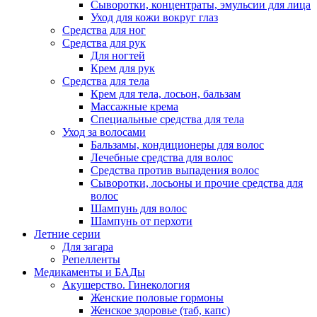
Сыворотки, концентраты, эмульсии для лица
Уход для кожи вокруг глаз
Средства для ног
Средства для рук
Для ногтей
Крем для рук
Средства для тела
Крем для тела, лосьон, бальзам
Массажные крема
Специальные средства для тела
Уход за волосами
Бальзамы, кондиционеры для волос
Лечебные средства для волос
Средства против выпадения волос
Сыворотки, лосьоны и прочие средства для
волос
Шампунь для волос
Шампунь от перхоти
Летние серии
Для загара
Репелленты
Медикаменты и БАДы
Акушерство. Гинекология
Женские половые гормоны
Женское здоровье (таб, капс)