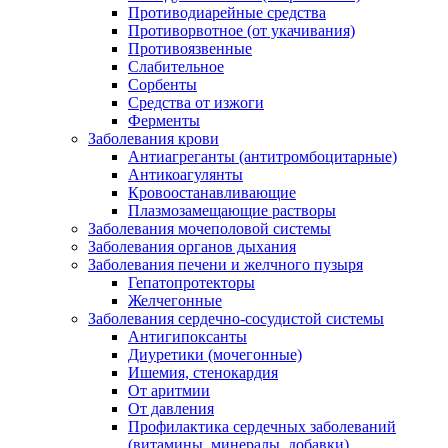
Противодиарейные средства
Противорвотное (от укачивания)
Противоязвенные
Слабительное
Сорбенты
Средства от изжоги
Ферменты
Заболевания крови
Антиагреганты (антитромбоцитарные)
Антикоагулянты
Кровоостанавливающие
Плазмозамещающие растворы
Заболевания мочеполовой системы
Заболевания органов дыхания
Заболевания печени и желчного пузыря
Гепатопротекторы
Желчегонные
Заболевания сердечно-сосудистой системы
Антигипоксанты
Диуретики (мочегонные)
Ишемия, стенокардия
От аритмии
От давления
Профилактика сердечных заболеваний
(витамины, минералы, добавки)