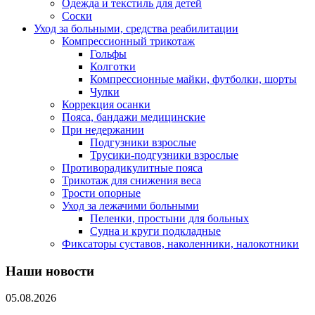
Одежда и текстиль для детей
Соски
Уход за больными, средства реабилитации
Компрессионный трикотаж
Гольфы
Колготки
Компрессионные майки, футболки, шорты
Чулки
Коррекция осанки
Пояса, бандажи медицинские
При недержании
Подгузники взрослые
Трусики-подгузники взрослые
Противорадикулитные пояса
Трикотаж для снижения веса
Трости опорные
Уход за лежачими больными
Пеленки, простыни для больных
Судна и круги подкладные
Фиксаторы суставов, наколенники, налокотники
Наши новости
05.08.2026