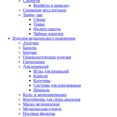
Сладости
Конфеты и шоколад
Снижение веса питание
Травы, чаи
Сборы
Травы
Фильтр-пакеты
Чайные напитки
Изделия медицинского назначения
Аптечки
Бахилы
Беруши
Гинекологические изделия
Горчичники
Для инъекций
Иглы для инъекций
Канюля
Катетеры
Системы для переливания
Шприцы
Кало- и мочеприемники
Контейнеры для сбора анализов
Маски медицинские
Медицинская одежда
Носовые фильтры