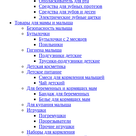
Ополаскиватель для рта
Средства для зубных протезов
Средства для зубов и десен
Электрические зубные щетки
Товары для мамы и малыша
Безопасность малыша
Бутылочки
Бутылочки с 2 месяцев
Поильники
Гигиена малыша
Подгузники детские
Трусики-подгузники детские
Детская косметика
Детское питание
Смеси для кормления малышей
Чай детский
Для беременных и кормящих мам
Бандаж для беременных
Белье для кормящих мам
Для купания малыша
Игрушки
Погремушки
Прорезыватели
Прочие игрушки
Наборы для кормления