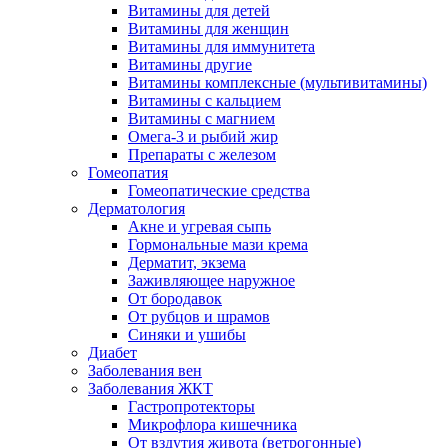
Витамины для детей
Витамины для женщин
Витамины для иммунитета
Витамины другие
Витамины комплексные (мультивитамины)
Витамины с кальцием
Витамины с магнием
Омега-3 и рыбий жир
Препараты с железом
Гомеопатия
Гомеопатические средства
Дерматология
Акне и угревая сыпь
Гормональные мази крема
Дерматит, экзема
Заживляющее наружное
От бородавок
От рубцов и шрамов
Синяки и ушибы
Диабет
Заболевания вен
Заболевания ЖКТ
Гастропротекторы
Микрофлора кишечника
От вздутия живота (ветрогонные)