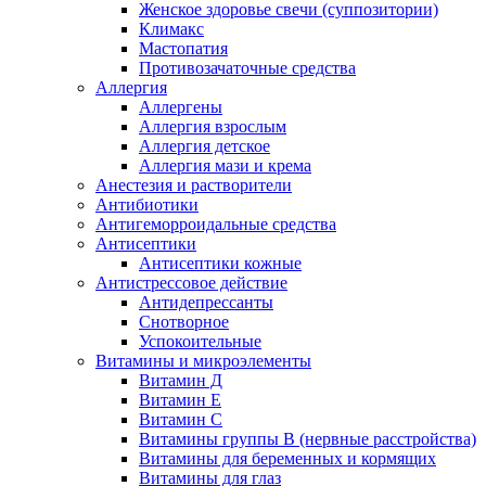
Женское здоровье свечи (суппозитории)
Климакс
Мастопатия
Противозачаточные средства
Аллергия
Аллергены
Аллергия взрослым
Аллергия детское
Аллергия мази и крема
Анестезия и растворители
Антибиотики
Антигеморроидальные средства
Антисептики
Антисептики кожные
Антистрессовое действие
Антидепрессанты
Снотворное
Успокоительные
Витамины и микроэлементы
Витамин Д
Витамин Е
Витамин С
Витамины группы В (нервные расстройства)
Витамины для беременных и кормящих
Витамины для глаз