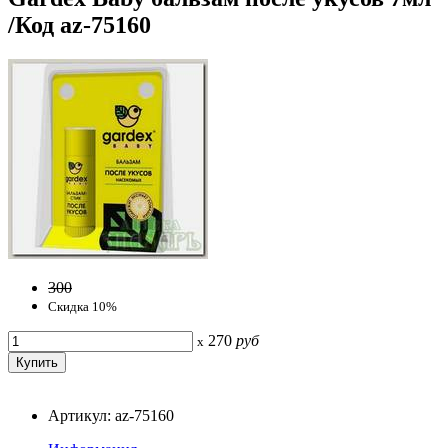
/Код az-75160
300
Скидка 10%
270
руб
x
Артикул: az-75160