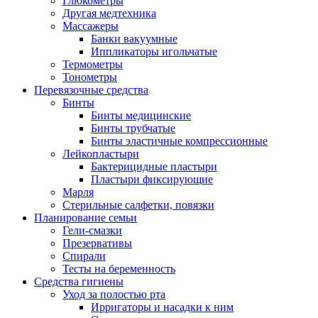
Глюкометры
Другая медтехника
Массажеры
Банки вакуумные
Иппликаторы игольчатые
Термометры
Тонометры
Перевязочные средства
Бинты
Бинты медицинские
Бинты трубчатые
Бинты эластичные компрессионные
Лейкопластыри
Бактерицидные пластыри
Пластыри фиксирующие
Марля
Стерильные салфетки, повязки
Планирование семьи
Гели-смазки
Презервативы
Спирали
Тесты на беременность
Средства гигиены
Уход за полостью рта
Ирригаторы и насадки к ним