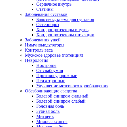
Сердечное внутрь
Статины
Заболевания суставов
Бальзамы, крема для суставов
Остеопороз
Хондропротекторы внутрь
Хондропротекторы инъекции
Заболевания ушей
Иммуномодуляторы
Контроль веса
Мужское здоровье (потенция)
Неврология
Ноотропы
От слабоумия
Противосудорожные
Психотропные
Улучшение мозгового крообращения
Обезболивающие средства
Болевой синдром сильный
Болевой синдром слабый
Головная боль
Зубная боль
Мигрень
Миорелаксанты
Мышечная боль