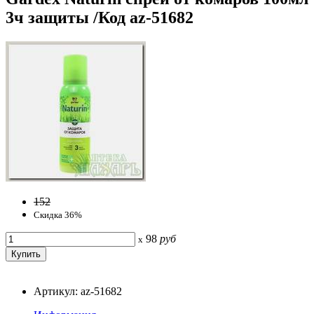
3ч защиты /Код az-51682
152
Скидка 36%
98
руб
x
Артикул: az-51682