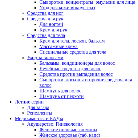
Сыворотки, концентраты, эмульсии для лица
Уход для кожи вокруг глаз
Средства для ног
Средства для рук
Для ногтей
Крем для рук
Средства для тела
Крем для тела, лосьон, бальзам
Массажные крема
Специальные средства для тела
Уход за волосами
Бальзамы, кондиционеры для волос
Лечебные средства для волос
Средства против выпадения волос
Сыворотки, лосьоны и прочие средства для
волос
Шампунь для волос
Шампунь от перхоти
Летние серии
Для загара
Репелленты
Медикаменты и БАДы
Акушерство. Гинекология
Женские половые гормоны
Женское здоровье (таб, капс)