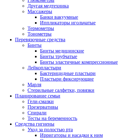
Глюкометры
Другая медтехника
Массажеры
Банки вакуумные
Иппликаторы игольчатые
Термометры
Тонометры
Перевязочные средства
Бинты
Бинты медицинские
Бинты трубчатые
Бинты эластичные компрессионные
Лейкопластыри
Бактерицидные пластыри
Пластыри фиксирующие
Марля
Стерильные салфетки, повязки
Планирование семьи
Гели-смазки
Презервативы
Спирали
Тесты на беременность
Средства гигиены
Уход за полостью рта
Ирригаторы и насадки к ним