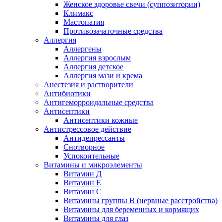
Женское здоровье свечи (суппозитории)
Климакс
Мастопатия
Противозачаточные средства
Аллергия
Аллергены
Аллергия взрослым
Аллергия детское
Аллергия мази и крема
Анестезия и растворители
Антибиотики
Антигеморроидальные средства
Антисептики
Антисептики кожные
Антистрессовое действие
Антидепрессанты
Снотворное
Успокоительные
Витамины и микроэлементы
Витамин Д
Витамин Е
Витамин С
Витамины группы В (нервные расстройства)
Витамины для беременных и кормящих
Витамины для глаз