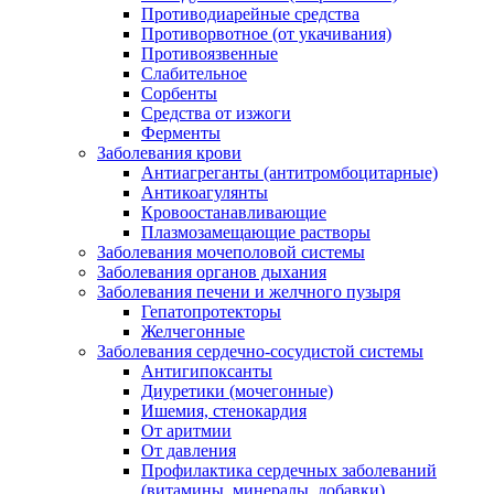
Противодиарейные средства
Противорвотное (от укачивания)
Противоязвенные
Слабительное
Сорбенты
Средства от изжоги
Ферменты
Заболевания крови
Антиагреганты (антитромбоцитарные)
Антикоагулянты
Кровоостанавливающие
Плазмозамещающие растворы
Заболевания мочеполовой системы
Заболевания органов дыхания
Заболевания печени и желчного пузыря
Гепатопротекторы
Желчегонные
Заболевания сердечно-сосудистой системы
Антигипоксанты
Диуретики (мочегонные)
Ишемия, стенокардия
От аритмии
От давления
Профилактика сердечных заболеваний
(витамины, минералы, добавки)