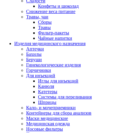
Сладости
Конфеты и шоколад
Снижение веса питание
Травы, чаи
Сборы
Травы
Фильтр-пакеты
Чайные напитки
Изделия медицинского назначения
Аптечки
Бахилы
Беруши
Гинекологические изделия
Горчичники
Для инъекций
Иглы для инъекций
Канюля
Катетеры
Системы для переливания
Шприцы
Кало- и мочеприемники
Контейнеры для сбора анализов
Маски медицинские
Медицинская одежда
Носовые фильтры