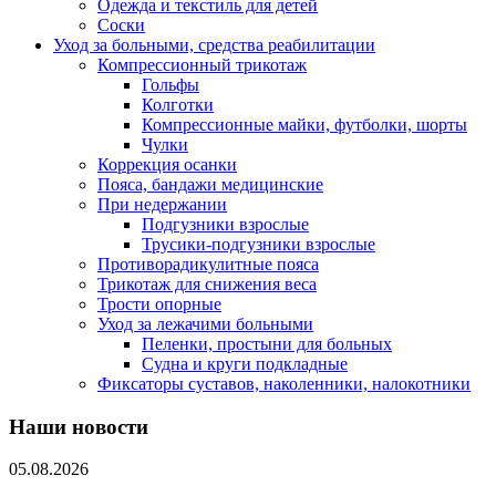
Одежда и текстиль для детей
Соски
Уход за больными, средства реабилитации
Компрессионный трикотаж
Гольфы
Колготки
Компрессионные майки, футболки, шорты
Чулки
Коррекция осанки
Пояса, бандажи медицинские
При недержании
Подгузники взрослые
Трусики-подгузники взрослые
Противорадикулитные пояса
Трикотаж для снижения веса
Трости опорные
Уход за лежачими больными
Пеленки, простыни для больных
Судна и круги подкладные
Фиксаторы суставов, наколенники, налокотники
Наши новости
05.08.2026