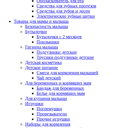
Ополаскиватель для рта
Средства для зубных протезов
Средства для зубов и десен
Электрические зубные щетки
Товары для мамы и малыша
Безопасность малыша
Бутылочки
Бутылочки с 2 месяцев
Поильники
Гигиена малыша
Подгузники детские
Трусики-подгузники детские
Детская косметика
Детское питание
Смеси для кормления малышей
Чай детский
Для беременных и кормящих мам
Бандаж для беременных
Белье для кормящих мам
Для купания малыша
Игрушки
Погремушки
Прорезыватели
Прочие игрушки
Наборы для кормления