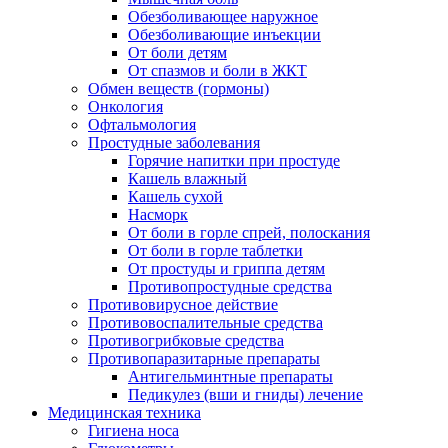
Обезболивающее наружное
Обезболивающие инъекции
От боли детям
От спазмов и боли в ЖКТ
Обмен веществ (гормоны)
Онкология
Офтальмология
Простудные заболевания
Горячие напитки при простуде
Кашель влажный
Кашель сухой
Насморк
От боли в горле спрей, полоскания
От боли в горле таблетки
От простуды и гриппа детям
Противопростудные средства
Противовирусное действие
Противовоспалительные средства
Противогрибковые средства
Противопаразитарные препараты
Антигельминтные препараты
Педикулез (вши и гниды) лечение
Медицинская техника
Гигиена носа