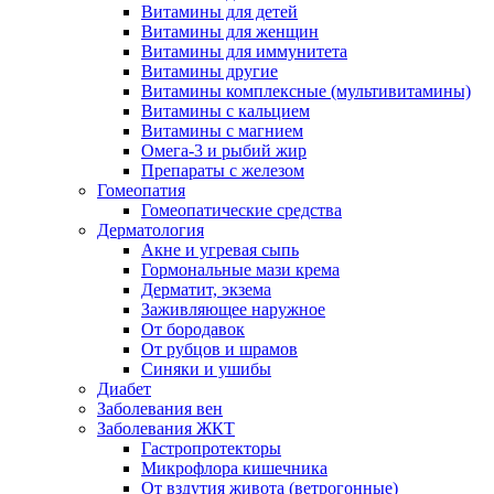
Витамины для детей
Витамины для женщин
Витамины для иммунитета
Витамины другие
Витамины комплексные (мультивитамины)
Витамины с кальцием
Витамины с магнием
Омега-3 и рыбий жир
Препараты с железом
Гомеопатия
Гомеопатические средства
Дерматология
Акне и угревая сыпь
Гормональные мази крема
Дерматит, экзема
Заживляющее наружное
От бородавок
От рубцов и шрамов
Синяки и ушибы
Диабет
Заболевания вен
Заболевания ЖКТ
Гастропротекторы
Микрофлора кишечника
От вздутия живота (ветрогонные)