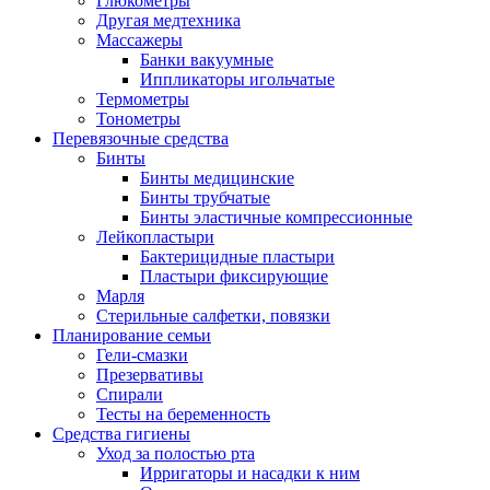
Глюкометры
Другая медтехника
Массажеры
Банки вакуумные
Иппликаторы игольчатые
Термометры
Тонометры
Перевязочные средства
Бинты
Бинты медицинские
Бинты трубчатые
Бинты эластичные компрессионные
Лейкопластыри
Бактерицидные пластыри
Пластыри фиксирующие
Марля
Стерильные салфетки, повязки
Планирование семьи
Гели-смазки
Презервативы
Спирали
Тесты на беременность
Средства гигиены
Уход за полостью рта
Ирригаторы и насадки к ним