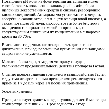
Повышение pH мочи на фоне терапии антацидами может
способствовать повышению канальцевой реабсорбции
щелочных лекарственных средств и снижать реабсорбцию
кислых соединений. Антациды могут снижать и замедлять
абсорбцию салицилатов, в т.ч. ацетилсалициловой кислоты, а
также, повышая pH мочи, способствовать более быстрому
выведению салицилатов с мочой из организма, с
сопутствующим снижением их концентрации в сыворотке
крови на 30-70%.
Всасывание сердечных гликозидов, в т.ч. дигоксина и
дигитоксина, при одновременном применении с антацидами
существенно не уменьшается.
М-холиноблокаторы, замедляя моторику желудка,
увеличивают продолжительность действия препарата Гастал.
С целью предотвращения возможного взаимодействия Гастал
с другими лекарственными препаратами рекомендуется его
прием за 1 ч до или через 1 ч после их применения.
Условия хранения
Препарат следует хранить в недоступном для детей месте при
температуре не выше 25С. Срок годности - 3 года.