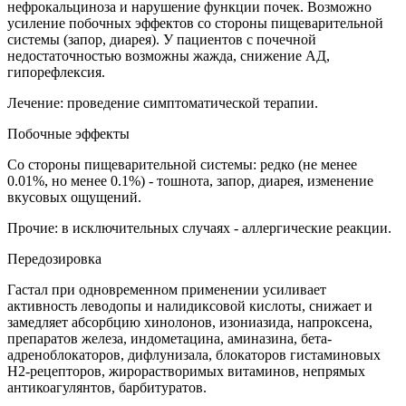
нефрокальциноза и нарушение функции почек. Возможно
усиление побочных эффектов со стороны пищеварительной
системы (запор, диарея). У пациентов с почечной
недостаточностью возможны жажда, снижение АД,
гипорефлексия.
Лечение: проведение симптоматической терапии.
Побочные эффекты
Со стороны пищеварительной системы: редко (не менее
0.01%, но менее 0.1%) - тошнота, запор, диарея, изменение
вкусовых ощущений.
Прочие: в исключительных случаях - аллергические реакции.
Передозировка
Гастал при одновременном применении усиливает
активность леводопы и налидиксовой кислоты, снижает и
замедляет абсорбцию хинолонов, изониазида, напроксена,
препаратов железа, индометацина, аминазина, бета-
адреноблокаторов, дифлунизала, блокаторов гистаминовых
Н2-рецепторов, жирорастворимых витаминов, непрямых
антикоагулянтов, барбитуратов.