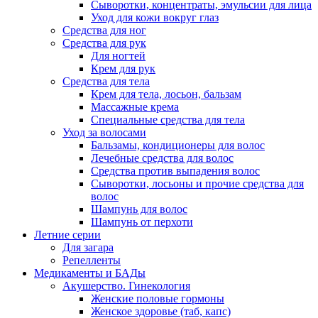
Сыворотки, концентраты, эмульсии для лица
Уход для кожи вокруг глаз
Средства для ног
Средства для рук
Для ногтей
Крем для рук
Средства для тела
Крем для тела, лосьон, бальзам
Массажные крема
Специальные средства для тела
Уход за волосами
Бальзамы, кондиционеры для волос
Лечебные средства для волос
Средства против выпадения волос
Сыворотки, лосьоны и прочие средства для
волос
Шампунь для волос
Шампунь от перхоти
Летние серии
Для загара
Репелленты
Медикаменты и БАДы
Акушерство. Гинекология
Женские половые гормоны
Женское здоровье (таб, капс)