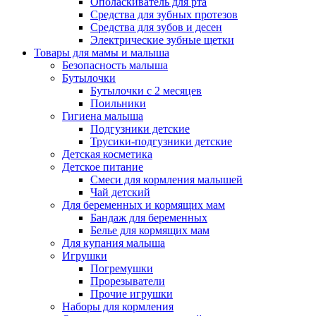
Ополаскиватель для рта
Средства для зубных протезов
Средства для зубов и десен
Электрические зубные щетки
Товары для мамы и малыша
Безопасность малыша
Бутылочки
Бутылочки с 2 месяцев
Поильники
Гигиена малыша
Подгузники детские
Трусики-подгузники детские
Детская косметика
Детское питание
Смеси для кормления малышей
Чай детский
Для беременных и кормящих мам
Бандаж для беременных
Белье для кормящих мам
Для купания малыша
Игрушки
Погремушки
Прорезыватели
Прочие игрушки
Наборы для кормления