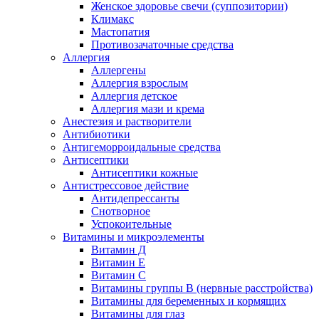
Женское здоровье свечи (суппозитории)
Климакс
Мастопатия
Противозачаточные средства
Аллергия
Аллергены
Аллергия взрослым
Аллергия детское
Аллергия мази и крема
Анестезия и растворители
Антибиотики
Антигеморроидальные средства
Антисептики
Антисептики кожные
Антистрессовое действие
Антидепрессанты
Снотворное
Успокоительные
Витамины и микроэлементы
Витамин Д
Витамин Е
Витамин С
Витамины группы В (нервные расстройства)
Витамины для беременных и кормящих
Витамины для глаз