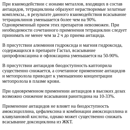
При взаимодействии с ионами металлов, входящих в состав
антацидов, тетрациклины образуют нерастворимые хелатные
комплексы., в результате данного взаимодействия всасывание
тетрациклинов уменьшается более чем на 90%.
Одновременный прием этих препаратов невозможен. При
необходимости сочетанного применения тетрациклин следует
принимать не менее чем за 2 ч до приема антацида.
В присутствии алюминия гидроксида и магния гидроксида,
содержащихся в препарате Гастал, всасывание
ципрофлоксацина и офлоксацина уменьшается на 50-90%.
В присутствии антацидов биодоступность каптоприла
существенно снижается, а сочетанное применение антацидов
и метопролола приводит к уменьшению концентрации
метопролола в плазме крови.
При одновременном применении антацидов в высоких дозах
возможно снижение всасывания ранитидина на 10-33%.
Применение антацидов не влияет на биодоступность
амоксициллина, цефалексина и комбинации амоксициллина и
клавулановой кислоты, однако может существенно снижать
всасывание доксициклина из ЖКТ.