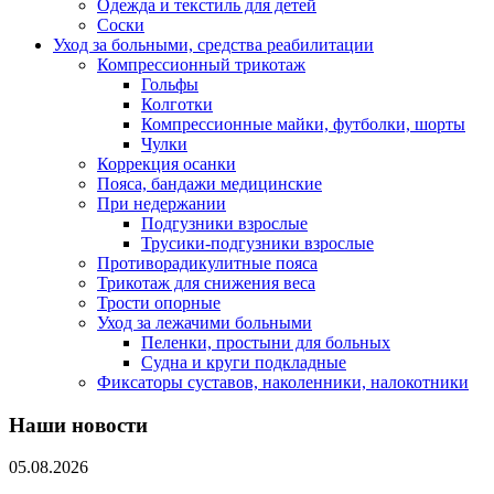
Одежда и текстиль для детей
Соски
Уход за больными, средства реабилитации
Компрессионный трикотаж
Гольфы
Колготки
Компрессионные майки, футболки, шорты
Чулки
Коррекция осанки
Пояса, бандажи медицинские
При недержании
Подгузники взрослые
Трусики-подгузники взрослые
Противорадикулитные пояса
Трикотаж для снижения веса
Трости опорные
Уход за лежачими больными
Пеленки, простыни для больных
Судна и круги подкладные
Фиксаторы суставов, наколенники, налокотники
Наши новости
05.08.2026