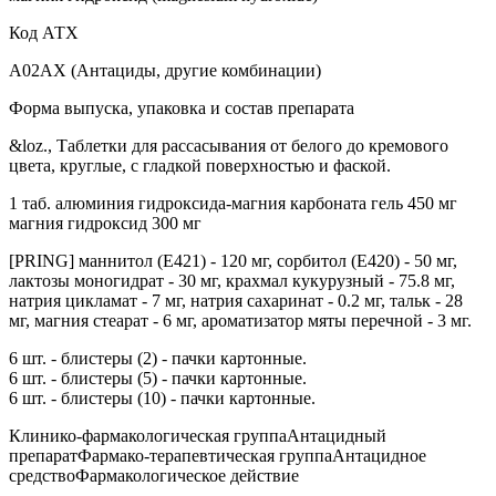
Код АТХ
A02AX (Антациды, другие комбинации)
Форма выпуска, упаковка и состав препарата
&loz., Таблетки для рассасывания от белого до кремового
цвета, круглые, с гладкой поверхностью и фаской.
1 таб. алюминия гидроксида-магния карбоната гель 450 мг
магния гидроксид 300 мг
[PRING] маннитол (Е421) - 120 мг, сорбитол (Е420) - 50 мг,
лактозы моногидрат - 30 мг, крахмал кукурузный - 75.8 мг,
натрия цикламат - 7 мг, натрия сахаринат - 0.2 мг, тальк - 28
мг, магния стеарат - 6 мг, ароматизатор мяты перечной - 3 мг.
6 шт. - блистеры (2) - пачки картонные.
6 шт. - блистеры (5) - пачки картонные.
6 шт. - блистеры (10) - пачки картонные.
Клинико-фармакологическая группаАнтацидный
препаратФармако-терапевтическая группаАнтацидное
средствоФармакологическое действие