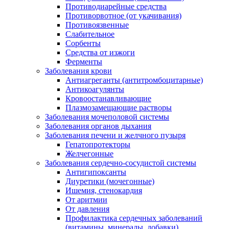
Противодиарейные средства
Противорвотное (от укачивания)
Противоязвенные
Слабительное
Сорбенты
Средства от изжоги
Ферменты
Заболевания крови
Антиагреганты (антитромбоцитарные)
Антикоагулянты
Кровоостанавливающие
Плазмозамещающие растворы
Заболевания мочеполовой системы
Заболевания органов дыхания
Заболевания печени и желчного пузыря
Гепатопротекторы
Желчегонные
Заболевания сердечно-сосудистой системы
Антигипоксанты
Диуретики (мочегонные)
Ишемия, стенокардия
От аритмии
От давления
Профилактика сердечных заболеваний
(витамины, минералы, добавки)