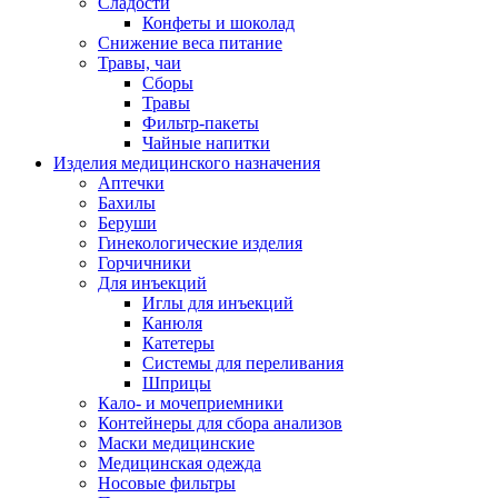
Сладости
Конфеты и шоколад
Снижение веса питание
Травы, чаи
Сборы
Травы
Фильтр-пакеты
Чайные напитки
Изделия медицинского назначения
Аптечки
Бахилы
Беруши
Гинекологические изделия
Горчичники
Для инъекций
Иглы для инъекций
Канюля
Катетеры
Системы для переливания
Шприцы
Кало- и мочеприемники
Контейнеры для сбора анализов
Маски медицинские
Медицинская одежда
Носовые фильтры