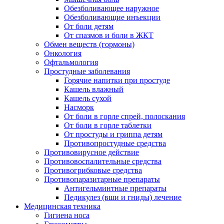
Обезболивающее наружное
Обезболивающие инъекции
От боли детям
От спазмов и боли в ЖКТ
Обмен веществ (гормоны)
Онкология
Офтальмология
Простудные заболевания
Горячие напитки при простуде
Кашель влажный
Кашель сухой
Насморк
От боли в горле спрей, полоскания
От боли в горле таблетки
От простуды и гриппа детям
Противопростудные средства
Противовирусное действие
Противовоспалительные средства
Противогрибковые средства
Противопаразитарные препараты
Антигельминтные препараты
Педикулез (вши и гниды) лечение
Медицинская техника
Гигиена носа