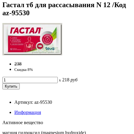
Гастал тб для рассасывания N 12 /Код
az-95530
238
Скидка 8%
218
руб
x
Артикул: az-95530
Информация
Активное вещество
магния гидроксид (magnesium hydroxide)