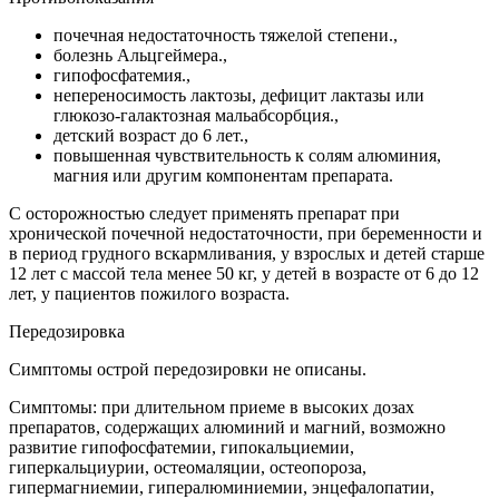
почечная недостаточность тяжелой степени.,
болезнь Альцгеймера.,
гипофосфатемия.,
непереносимость лактозы, дефицит лактазы или
глюкозо-галактозная мальабсорбция.,
детский возраст до 6 лет.,
повышенная чувствительность к солям алюминия,
магния или другим компонентам препарата.
С осторожностью следует применять препарат при
хронической почечной недостаточности, при беременности и
в период грудного вскармливания, у взрослых и детей старше
12 лет с массой тела менее 50 кг, у детей в возрасте от 6 до 12
лет, у пациентов пожилого возраста.
Передозировка
Симптомы острой передозировки не описаны.
Симптомы: при длительном приеме в высоких дозах
препаратов, содержащих алюминий и магний, возможно
развитие гипофосфатемии, гипокальциемии,
гиперкальциурии, остеомаляции, остеопороза,
гипермагниемии, гипералюминиемии, энцефалопатии,