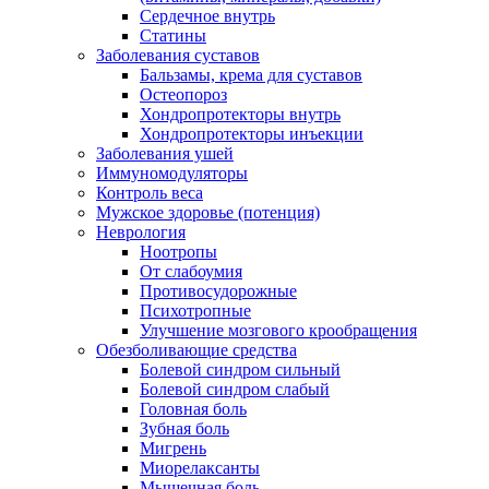
Сердечное внутрь
Статины
Заболевания суставов
Бальзамы, крема для суставов
Остеопороз
Хондропротекторы внутрь
Хондропротекторы инъекции
Заболевания ушей
Иммуномодуляторы
Контроль веса
Мужское здоровье (потенция)
Неврология
Ноотропы
От слабоумия
Противосудорожные
Психотропные
Улучшение мозгового крообращения
Обезболивающие средства
Болевой синдром сильный
Болевой синдром слабый
Головная боль
Зубная боль
Мигрень
Миорелаксанты
Мышечная боль