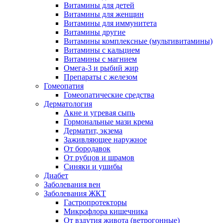
Витамины для детей
Витамины для женщин
Витамины для иммунитета
Витамины другие
Витамины комплексные (мультивитамины)
Витамины с кальцием
Витамины с магнием
Омега-3 и рыбий жир
Препараты с железом
Гомеопатия
Гомеопатические средства
Дерматология
Акне и угревая сыпь
Гормональные мази крема
Дерматит, экзема
Заживляющее наружное
От бородавок
От рубцов и шрамов
Синяки и ушибы
Диабет
Заболевания вен
Заболевания ЖКТ
Гастропротекторы
Микрофлора кишечника
От вздутия живота (ветрогонные)