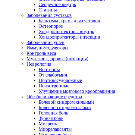
Сердечное внутрь
Статины
Заболевания суставов
Бальзамы, крема для суставов
Остеопороз
Хондропротекторы внутрь
Хондропротекторы инъекции
Заболевания ушей
Иммуномодуляторы
Контроль веса
Мужское здоровье (потенция)
Неврология
Ноотропы
От слабоумия
Противосудорожные
Психотропные
Улучшение мозгового крообращения
Обезболивающие средства
Болевой синдром сильный
Болевой синдром слабый
Головная боль
Зубная боль
Мигрень
Миорелаксанты
Мышечная боль