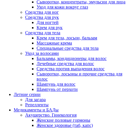
Сыворотки, концентраты, эмульсии для лица
Уход для кожи вокруг глаз
Средства для ног
Средства для рук
Для ногтей
Крем для рук
Средства для тела
Крем для тела, лосьон, бальзам
Массажные крема
Специальные средства для тела
Уход за волосами
Бальзамы, кондиционеры для волос
Лечебные средства для волос
Средства против выпадения волос
Сыворотки, лосьоны и прочие средства для
волос
Шампунь для волос
Шампунь от перхоти
Летние серии
Для загара
Репелленты
Медикаменты и БАДы
Акушерство. Гинекология
Женские половые гормоны
Женское здоровье (таб, капс)