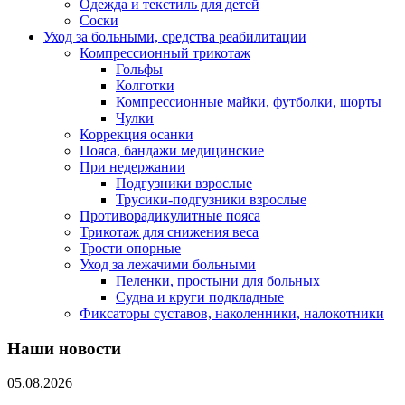
Одежда и текстиль для детей
Соски
Уход за больными, средства реабилитации
Компрессионный трикотаж
Гольфы
Колготки
Компрессионные майки, футболки, шорты
Чулки
Коррекция осанки
Пояса, бандажи медицинские
При недержании
Подгузники взрослые
Трусики-подгузники взрослые
Противорадикулитные пояса
Трикотаж для снижения веса
Трости опорные
Уход за лежачими больными
Пеленки, простыни для больных
Судна и круги подкладные
Фиксаторы суставов, наколенники, налокотники
Наши новости
05.08.2026