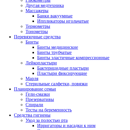
Глюкометры
Другая медтехника
Массажеры
Банки вакуумные
Иппликаторы игольчатые
Термометры
Тонометры
Перевязочные средства
Бинты
Бинты медицинские
Бинты трубчатые
Бинты эластичные компрессионные
Лейкопластыри
Бактерицидные пластыри
Пластыри фиксирующие
Марля
Стерильные салфетки, повязки
Планирование семьи
Гели-смазки
Презервативы
Спирали
Тесты на беременность
Средства гигиены
Уход за полостью рта
Ирригаторы и насадки к ним