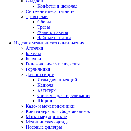
Сладости
Конфеты и шоколад
Снижение веса питание
Травы, чаи
Сборы
Травы
Фильтр-пакеты
Чайные напитки
Изделия медицинского назначения
Аптечки
Бахилы
Беруши
Гинекологические изделия
Горчичники
Для инъекций
Иглы для инъекций
Канюля
Катетеры
Системы для переливания
Шприцы
Кало- и мочеприемники
Контейнеры для сбора анализов
Маски медицинские
Медицинская одежда
Носовые фильтры