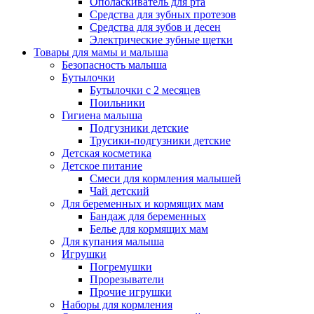
Ополаскиватель для рта
Средства для зубных протезов
Средства для зубов и десен
Электрические зубные щетки
Товары для мамы и малыша
Безопасность малыша
Бутылочки
Бутылочки с 2 месяцев
Поильники
Гигиена малыша
Подгузники детские
Трусики-подгузники детские
Детская косметика
Детское питание
Смеси для кормления малышей
Чай детский
Для беременных и кормящих мам
Бандаж для беременных
Белье для кормящих мам
Для купания малыша
Игрушки
Погремушки
Прорезыватели
Прочие игрушки
Наборы для кормления