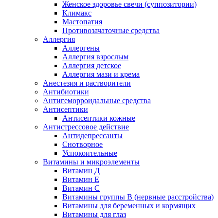
Женское здоровье свечи (суппозитории)
Климакс
Мастопатия
Противозачаточные средства
Аллергия
Аллергены
Аллергия взрослым
Аллергия детское
Аллергия мази и крема
Анестезия и растворители
Антибиотики
Антигеморроидальные средства
Антисептики
Антисептики кожные
Антистрессовое действие
Антидепрессанты
Снотворное
Успокоительные
Витамины и микроэлементы
Витамин Д
Витамин Е
Витамин С
Витамины группы В (нервные расстройства)
Витамины для беременных и кормящих
Витамины для глаз