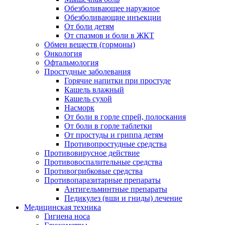
Обезболивающее наружное
Обезболивающие инъекции
От боли детям
От спазмов и боли в ЖКТ
Обмен веществ (гормоны)
Онкология
Офтальмология
Простудные заболевания
Горячие напитки при простуде
Кашель влажный
Кашель сухой
Насморк
От боли в горле спрей, полоскания
От боли в горле таблетки
От простуды и гриппа детям
Противопростудные средства
Противовирусное действие
Противовоспалительные средства
Противогрибковые средства
Противопаразитарные препараты
Антигельминтные препараты
Педикулез (вши и гниды) лечение
Медицинская техника
Гигиена носа