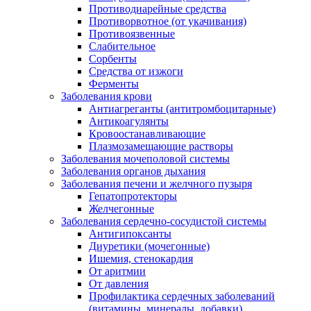
Противодиарейные средства
Противорвотное (от укачивания)
Противоязвенные
Слабительное
Сорбенты
Средства от изжоги
Ферменты
Заболевания крови
Антиагреганты (антитромбоцитарные)
Антикоагулянты
Кровоостанавливающие
Плазмозамещающие растворы
Заболевания мочеполовой системы
Заболевания органов дыхания
Заболевания печени и желчного пузыря
Гепатопротекторы
Желчегонные
Заболевания сердечно-сосудистой системы
Антигипоксанты
Диуретики (мочегонные)
Ишемия, стенокардия
От аритмии
От давления
Профилактика сердечных заболеваний
(витамины, минералы, добавки)