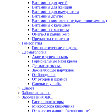
Витамины для детей
Витамины для женщин
Витамины для иммунитета
Витамины другие
Витамины комплексные (мультивитамины)
Витамины с кальцием
Витамины с магнием
Омега-3 и рыбий жир
Препараты с железом
Гомеопатия
Гомеопатические средства
Дерматология
Акне и угревая сыпь
Гормональные мази крема
Дерматит, экзема
Заживляющее наружное
От бородавок
От рубцов и шрамов
Синяки и ушибы
Диабет
Заболевания вен
Заболевания ЖКТ
Гастропротекторы
Микрофлора кишечника
От вздутия живота (ветрогонные)