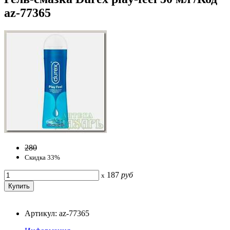
az-77365
280
Скидка 33%
187
руб
x
Артикул: az-77365