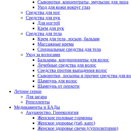
Сыворотки, концентраты, эмульсии для лица
Уход для кожи вокруг глаз
Средства для ног
Средства для рук
Для ногтей
Крем для рук
Средства для тела
Крем для тела, лосьон, бальзам
Массажные крема
Специальные средства для тела
Уход за волосами
Бальзамы, кондиционеры для волос
Лечебные средства для волос
Средства против выпадения волос
Сыворотки, лосьоны и прочие средства для в
Шампунь для волос
Шампунь от перхоти
Летние серии
Для загара
Репелленты
Медикаменты и БАДы
Акушерство. Гинекология
Женские половые гормоны
Женское здоровье (таб, капс)
Женское здоровье свечи (суппозитории)