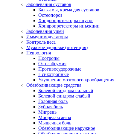
Заболевания суставов
Бальзамы, крема для суставов
Остеопороз
Хондропротекторы внутрь
Хондропротекторы инъекции
Заболевания ушей
Иммуномодуляторы
Контроль веса
Мужское здоровье (потенция)
Неврология
Ноотропы
От слабоумия
Противосудорожные
Психотропные
Улучшение мозгового крообращения
Обезболивающие средства
Болевой синдром сильный
Болевой синдром слабый
Головная боль
Зубная боль
Мигрень
Миорелаксанты
Мышечная боль
Обезболивающее наружное
Обезболивающие инъекции