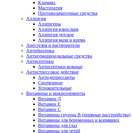
Климакс
Мастопатия
Противозачаточные средства
Аллергия
Аллергены
Аллергия взрослым
Аллергия детское
Аллергия мази и крема
Анестезия и растворители
Антибиотики
Антигеморроидальные средства
Антисептики
Антисептики кожные
Антистрессовое действие
Антидепрессанты
Снотворное
Успокоительные
Витамины и микроэлементы
Витамин Д
Витамин Е
Витамин С
Витамины группы В (нервные расстройства)
Витамины для беременных и кормящих
Витамины для глаз
Витамины для детей