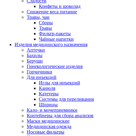
Сладости
Конфеты и шоколад
Снижение веса питание
Травы, чаи
Сборы
Травы
Фильтр-пакеты
Чайные напитки
Изделия медицинского назначения
Аптечки
Бахилы
Беруши
Гинекологические изделия
Горчичники
Для инъекций
Иглы для инъекций
Канюля
Катетеры
Системы для переливания
Шприцы
Кало- и мочеприемники
Контейнеры для сбора анализов
Маски медицинские
Медицинская одежда
Носовые фильтры