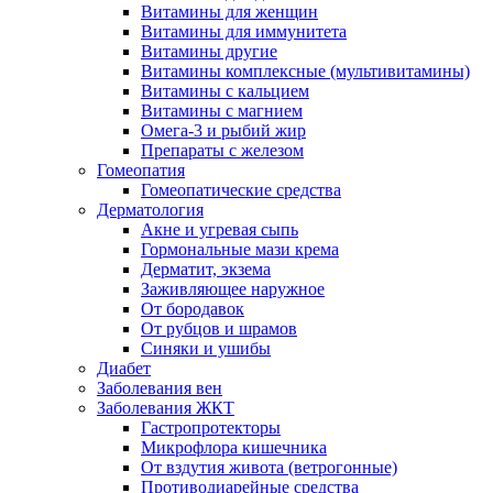
Витамины для женщин
Витамины для иммунитета
Витамины другие
Витамины комплексные (мультивитамины)
Витамины с кальцием
Витамины с магнием
Омега-3 и рыбий жир
Препараты с железом
Гомеопатия
Гомеопатические средства
Дерматология
Акне и угревая сыпь
Гормональные мази крема
Дерматит, экзема
Заживляющее наружное
От бородавок
От рубцов и шрамов
Синяки и ушибы
Диабет
Заболевания вен
Заболевания ЖКТ
Гастропротекторы
Микрофлора кишечника
От вздутия живота (ветрогонные)
Противодиарейные средства