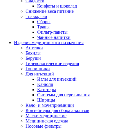
Сладости
Конфеты и шоколад
Снижение веса питание
Травы, чаи
Сборы
Травы
Фильтр-пакеты
Чайные напитки
Изделия медицинского назначения
Аптечки
Бахилы
Беруши
Гинекологические изделия
Горчичники
Для инъекций
Иглы для инъекций
Канюля
Катетеры
Системы для переливания
Шприцы
Кало- и мочеприемники
Контейнеры для сбора анализов
Маски медицинские
Медицинская одежда
Носовые фильтры