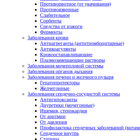
Противорвотное (от укачивания)
Противоязвенные
Слабительное
Сорбенты
Средства от изжоги
Ферменты
Заболевания крови
Антиагреганты (антитромбоцитарные)
Антикоагулянты
Кровоостанавливающие
Плазмозамещающие растворы
Заболевания мочеполовой системы
Заболевания органов дыхания
Заболевания печени и желчного пузыря
Гепатопротекторы
Желчегонные
Заболевания сердечно-сосудистой системы
Антигипоксанты
Диуретики (мочегонные)
Ишемия, стенокардия
От аритмии
От давления
Профилактика сердечных заболеваний (витам
Сердечное внутрь
Статины