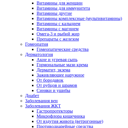
Витамины для женщин
Витамины для иммунитета
Витамины другие
Витамины комплексные (мультивитамины)
Витамины с кальцием
Витамины с магнием
Омега-3 и рыбий жир
Препараты с железом
Гомеопатия
Гомеопатические средства
Дерматология
Акне и угревая сыпь
Гормональные мази крема
Дерматит, экзема
Заживляющее наружное
От бородавок
От рубцов и шрамов
Синяки и ушибы
Диабет
Заболевания вен
Заболевания ЖКТ
Гастропротекторы
Микрофлора кишечника
От вздутия живота (ветрогонные)
Противодиарейные средства