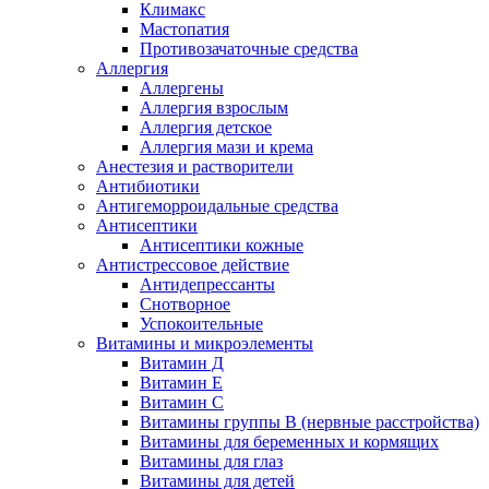
Климакс
Мастопатия
Противозачаточные средства
Аллергия
Аллергены
Аллергия взрослым
Аллергия детское
Аллергия мази и крема
Анестезия и растворители
Антибиотики
Антигеморроидальные средства
Антисептики
Антисептики кожные
Антистрессовое действие
Антидепрессанты
Снотворное
Успокоительные
Витамины и микроэлементы
Витамин Д
Витамин Е
Витамин С
Витамины группы В (нервные расстройства)
Витамины для беременных и кормящих
Витамины для глаз
Витамины для детей