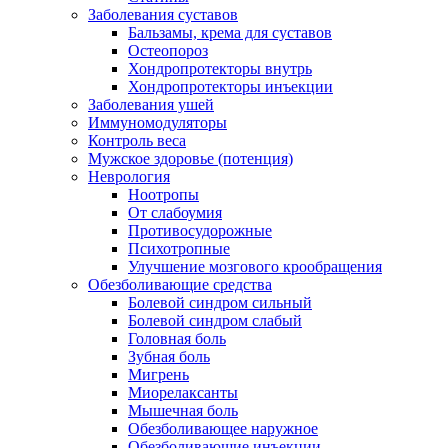
Заболевания суставов
Бальзамы, крема для суставов
Остеопороз
Хондропротекторы внутрь
Хондропротекторы инъекции
Заболевания ушей
Иммуномодуляторы
Контроль веса
Мужское здоровье (потенция)
Неврология
Ноотропы
От слабоумия
Противосудорожные
Психотропные
Улучшение мозгового крообращения
Обезболивающие средства
Болевой синдром сильный
Болевой синдром слабый
Головная боль
Зубная боль
Мигрень
Миорелаксанты
Мышечная боль
Обезболивающее наружное
Обезболивающие инъекции