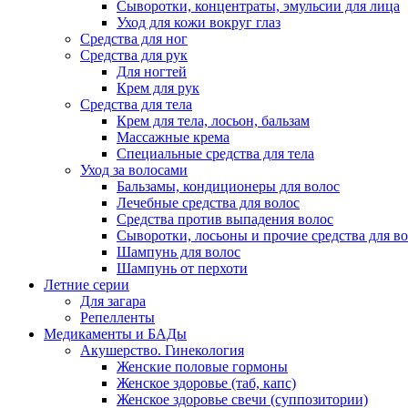
Сыворотки, концентраты, эмульсии для лица
Уход для кожи вокруг глаз
Средства для ног
Средства для рук
Для ногтей
Крем для рук
Средства для тела
Крем для тела, лосьон, бальзам
Массажные крема
Специальные средства для тела
Уход за волосами
Бальзамы, кондиционеры для волос
Лечебные средства для волос
Средства против выпадения волос
Сыворотки, лосьоны и прочие средства для в
Шампунь для волос
Шампунь от перхоти
Летние серии
Для загара
Репелленты
Медикаменты и БАДы
Акушерство. Гинекология
Женские половые гормоны
Женское здоровье (таб, капс)
Женское здоровье свечи (суппозитории)