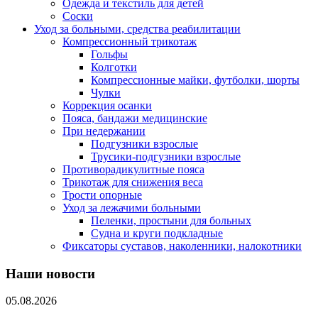
Одежда и текстиль для детей
Соски
Уход за больными, средства реабилитации
Компрессионный трикотаж
Гольфы
Колготки
Компрессионные майки, футболки, шорты
Чулки
Коррекция осанки
Пояса, бандажи медицинские
При недержании
Подгузники взрослые
Трусики-подгузники взрослые
Противорадикулитные пояса
Трикотаж для снижения веса
Трости опорные
Уход за лежачими больными
Пеленки, простыни для больных
Судна и круги подкладные
Фиксаторы суставов, наколенники, налокотники
Наши новости
05.08.2026