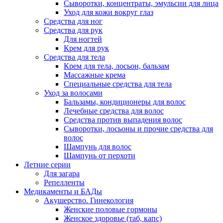
Сыворотки, концентраты, эмульсии для лица
Уход для кожи вокруг глаз
Средства для ног
Средства для рук
Для ногтей
Крем для рук
Средства для тела
Крем для тела, лосьон, бальзам
Массажные крема
Специальные средства для тела
Уход за волосами
Бальзамы, кондиционеры для волос
Лечебные средства для волос
Средства против выпадения волос
Сыворотки, лосьоны и прочие средства для
волос
Шампунь для волос
Шампунь от перхоти
Летние серии
Для загара
Репелленты
Медикаменты и БАДы
Акушерство. Гинекология
Женские половые гормоны
Женское здоровье (таб, капс)