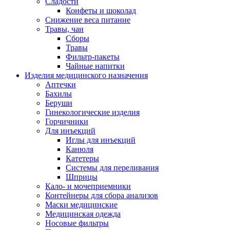
Сладости
Конфеты и шоколад
Снижение веса питание
Травы, чаи
Сборы
Травы
Фильтр-пакеты
Чайные напитки
Изделия медицинского назначения
Аптечки
Бахилы
Беруши
Гинекологические изделия
Горчичники
Для инъекций
Иглы для инъекций
Канюля
Катетеры
Системы для переливания
Шприцы
Кало- и мочеприемники
Контейнеры для сбора анализов
Маски медицинские
Медицинская одежда
Носовые фильтры