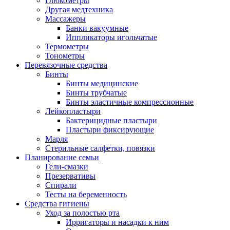
Глюкометры
Другая медтехника
Массажеры
Банки вакуумные
Иппликаторы игольчатые
Термометры
Тонометры
Перевязочные средства
Бинты
Бинты медицинские
Бинты трубчатые
Бинты эластичные компрессионные
Лейкопластыри
Бактерицидные пластыри
Пластыри фиксирующие
Марля
Стерильные салфетки, повязки
Планирование семьи
Гели-смазки
Презервативы
Спирали
Тесты на беременность
Средства гигиены
Уход за полостью рта
Ирригаторы и насадки к ним