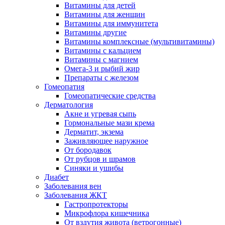
Витамины для детей
Витамины для женщин
Витамины для иммунитета
Витамины другие
Витамины комплексные (мультивитамины)
Витамины с кальцием
Витамины с магнием
Омега-3 и рыбий жир
Препараты с железом
Гомеопатия
Гомеопатические средства
Дерматология
Акне и угревая сыпь
Гормональные мази крема
Дерматит, экзема
Заживляющее наружное
От бородавок
От рубцов и шрамов
Синяки и ушибы
Диабет
Заболевания вен
Заболевания ЖКТ
Гастропротекторы
Микрофлора кишечника
От вздутия живота (ветрогонные)