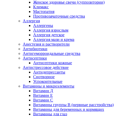
Женское здоровье свечи (суппозитории)
Климакс
Мастопатия
Противозачаточные средства
Аллергия
Аллергены
Аллергия взрослым
Аллергия детское
Аллергия мази и крема
Анестезия и растворители
Антибиотики
Антигеморроидальные средства
Антисептики
Антисептики кожные
Антистрессовое действие
Антидепрессанты
Снотворное
Успокоительные
Витамины и микроэлементы
Витамин Д
Витамин Е
Витамин С
Витамины группы В (нервные расстройства)
Витамины для беременных и кормящих
Витамины для глаз