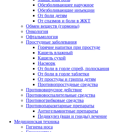
Обезболивающее наружное
Обезболивающие инъекции
От боли детям
От спазмов и боли в ЖКТ
Обмен веществ (гормоны)
Онкология
Офтальмология
Простудные заболевания
Горячие напитки при простуде
Кашель влажный
Кашель сухой
Насморк
От боли в горле спрей, полоскания
От боли в горле таблетки
От простуды и гриппа детям
Противопростудные средства
Противовирусное действие
Противовоспалительные средства
Противогрибковые средства
Противопаразитарные препараты
Антигельминтные препараты
Педикулез (вши и гниды) лечение
Медицинская техника
Гигиена носа