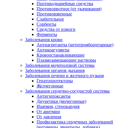
Противодиарейные средства
Противорвотное (от укачивания)
Противоязвенные
Слабительное
Сорбенты
Средства от изжоги
Ферменты
Заболевания крови
Антиагреганты (антитромбоцитарные)
Антикоагулянты
Кровоостанавливающие
Плазмозамещающие растворы
Заболевания мочеполовой системы
Заболевания органов дыхания
Заболевания печени и желчного пузыря
Гепатопротекторы
Желчегонные
Заболевания сердечно-сосудистой системы
Антигипоксанты
Диуретики (мочегонные)
Ишемия, стенокардия
От аритмии
От давления
Профилактика сердечных заболеваний
(витамины, минералы, добавки)