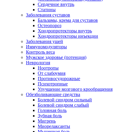
Сердечное внутрь
Статины
Заболевания суставов
Бальзамы, крема для суставов
Остеопороз
Хондропротекторы внутрь
Хондропротекторы инъекции
Заболевания ушей
Иммуномодуляторы
Контроль веса
Мужское здоровье (потенция)
Неврология
Ноотропы
От слабоумия
Противосудорожные
Психотропные
Улучшение мозгового крообращения
Обезболивающие средства
Болевой синдром сильный
Болевой синдром слабый
Головная боль
Зубная боль
Мигрень
Миорелаксанты
Мышечная боль