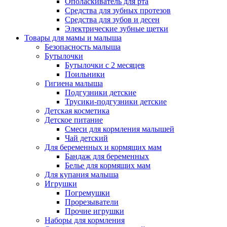
Ополаскиватель для рта
Средства для зубных протезов
Средства для зубов и десен
Электрические зубные щетки
Товары для мамы и малыша
Безопасность малыша
Бутылочки
Бутылочки с 2 месяцев
Поильники
Гигиена малыша
Подгузники детские
Трусики-подгузники детские
Детская косметика
Детское питание
Смеси для кормления малышей
Чай детский
Для беременных и кормящих мам
Бандаж для беременных
Белье для кормящих мам
Для купания малыша
Игрушки
Погремушки
Прорезыватели
Прочие игрушки
Наборы для кормления