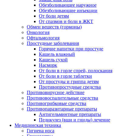
Обезболивающее наружное
Обезболивающие инъекции
От боли детям
От спазмов и боли в ЖКТ
Обмен веществ (гормоны)
Онкология
Офтальмология
Простудные заболевания
Горячие напитки при простуде
Кашель влажный
Кашель сухой
Насморк
От боли в горле спрей, полоскания
От боли в горле таблетки
От простуды и гриппа детям
Противопростудные средства
Противовирусное действие
Противовоспалительные средства
Противогрибковые средства
Противопаразитарные препараты
Антигельминтные препараты
Педикулез (вши и гниды) лечение
Медицинская техника
Гигиена носа