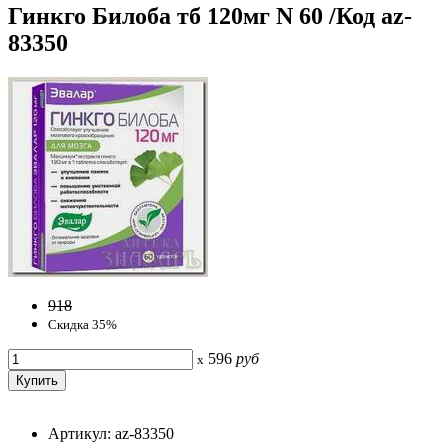
Гинкго Билоба тб 120мг N 60 /Код az-
83350
918
Скидка 35%
596
руб
x
Артикул: az-83350