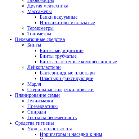
Глюкометры
Другая медтехника
Массажеры
Банки вакуумные
Иппликаторы игольчатые
Термометры
Тонометры
Перевязочные средства
Бинты
Бинты медицинские
Бинты трубчатые
Бинты эластичные компрессионные
Лейкопластыри
Бактерицидные пластыри
Пластыри фиксирующие
Марля
Стерильные салфетки, повязки
Планирование семьи
Гели-смазки
Презервативы
Спирали
Тесты на беременность
Средства гигиены
Уход за полостью рта
Ирригаторы и насадки к ним