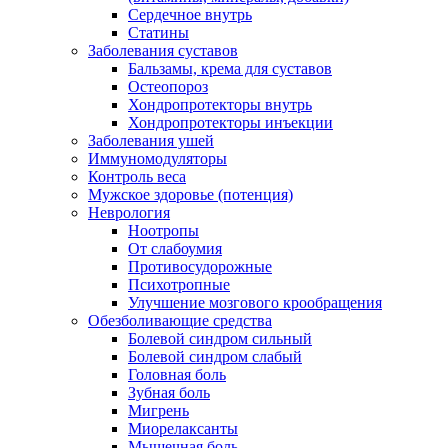
Сердечное внутрь
Статины
Заболевания суставов
Бальзамы, крема для суставов
Остеопороз
Хондропротекторы внутрь
Хондропротекторы инъекции
Заболевания ушей
Иммуномодуляторы
Контроль веса
Мужское здоровье (потенция)
Неврология
Ноотропы
От слабоумия
Противосудорожные
Психотропные
Улучшение мозгового крообращения
Обезболивающие средства
Болевой синдром сильный
Болевой синдром слабый
Головная боль
Зубная боль
Мигрень
Миорелаксанты
Мышечная боль