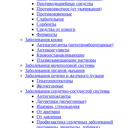
Противодиарейные средства
Противорвотное (от укачивания)
Противоязвенные
Слабительное
Сорбенты
Средства от изжоги
Ферменты
Заболевания крови
Антиагреганты (антитромбоцитарные)
Антикоагулянты
Кровоостанавливающие
Плазмозамещающие растворы
Заболевания мочеполовой системы
Заболевания органов дыхания
Заболевания печени и желчного пузыря
Гепатопротекторы
Желчегонные
Заболевания сердечно-сосудистой системы
Антигипоксанты
Диуретики (мочегонные)
Ишемия, стенокардия
От аритмии
От давления
Профилактика сердечных заболеваний
(витамины, минералы, добавки)