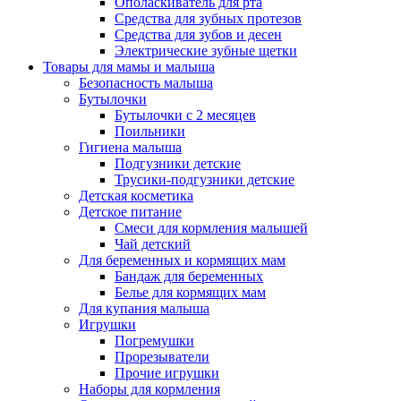
Ополаскиватель для рта
Средства для зубных протезов
Средства для зубов и десен
Электрические зубные щетки
Товары для мамы и малыша
Безопасность малыша
Бутылочки
Бутылочки с 2 месяцев
Поильники
Гигиена малыша
Подгузники детские
Трусики-подгузники детские
Детская косметика
Детское питание
Смеси для кормления малышей
Чай детский
Для беременных и кормящих мам
Бандаж для беременных
Белье для кормящих мам
Для купания малыша
Игрушки
Погремушки
Прорезыватели
Прочие игрушки
Наборы для кормления