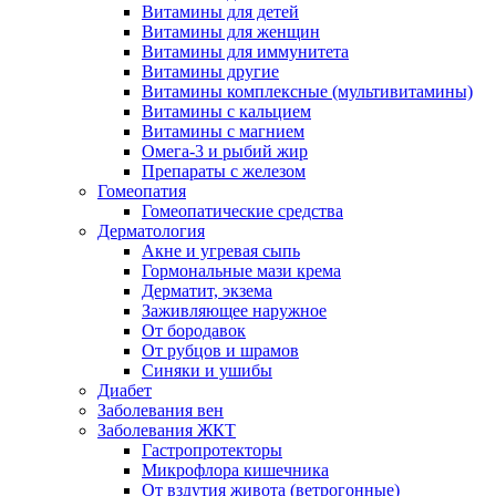
Витамины для детей
Витамины для женщин
Витамины для иммунитета
Витамины другие
Витамины комплексные (мультивитамины)
Витамины с кальцием
Витамины с магнием
Омега-3 и рыбий жир
Препараты с железом
Гомеопатия
Гомеопатические средства
Дерматология
Акне и угревая сыпь
Гормональные мази крема
Дерматит, экзема
Заживляющее наружное
От бородавок
От рубцов и шрамов
Синяки и ушибы
Диабет
Заболевания вен
Заболевания ЖКТ
Гастропротекторы
Микрофлора кишечника
От вздутия живота (ветрогонные)