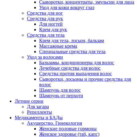
Сыворотки, концентраты, эмульсии для лица
Уход для кожи вокруг глаз
Средства для ног
Средства для рук
Для ногтей
Крем для рук
Средства для тела
Крем для тела, лосьон, бальзам
Массажные крема
Специальные средства для тела
Уход за волосами
Бальзамы, кондиционеры для волос
Лечебные средства для волос
Средства против выпадения волос
Сыворотки, лосьоны и прочие средства для
волос
Шампунь для волос
Шампунь от перхоти
Летние серии
Для загара
Репелленты
Медикаменты и БАДы
Акушерство. Гинекология
Женские половые гормоны
Женское здоровье (таб, капс)