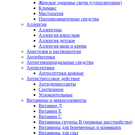
Женское здоровье свечи (суппозитории)
Климакс
Мастопатия
Противозачаточные средства
Аллергия
Аллергены
Аллергия взрослым
Аллергия детское
Аллергия мази и крема
Анестезия и растворители
Антибиотики
Антигеморроидальные средства
Антисептики
Антисептики кожные
Антистрессовое действие
Антидепрессанты
Снотворное
Успокоительные
Витамины и микроэлементы
Витамин Д
Витамин Е
Витамин С
Витамины группы В (нервные расстройства)
Витамины для беременных и кормящих
Витамины для глаз