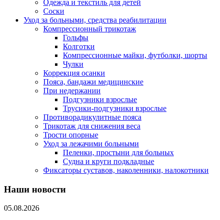
Одежда и текстиль для детей
Соски
Уход за больными, средства реабилитации
Компрессионный трикотаж
Гольфы
Колготки
Компрессионные майки, футболки, шорты
Чулки
Коррекция осанки
Пояса, бандажи медицинские
При недержании
Подгузники взрослые
Трусики-подгузники взрослые
Противорадикулитные пояса
Трикотаж для снижения веса
Трости опорные
Уход за лежачими больными
Пеленки, простыни для больных
Судна и круги подкладные
Фиксаторы суставов, наколенники, налокотники
Наши новости
05.08.2026