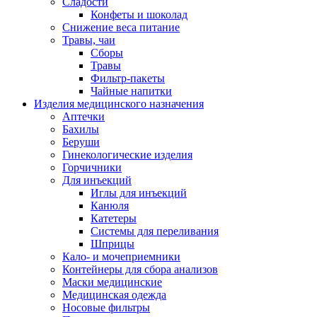
Сладости
Конфеты и шоколад
Снижение веса питание
Травы, чаи
Сборы
Травы
Фильтр-пакеты
Чайные напитки
Изделия медицинского назначения
Аптечки
Бахилы
Беруши
Гинекологические изделия
Горчичники
Для инъекций
Иглы для инъекций
Канюля
Катетеры
Системы для переливания
Шприцы
Кало- и мочеприемники
Контейнеры для сбора анализов
Маски медицинские
Медицинская одежда
Носовые фильтры