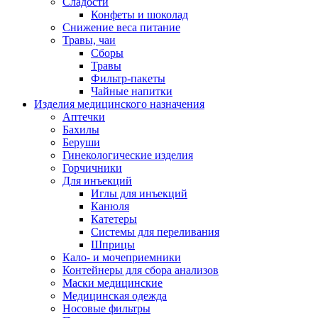
Сладости
Конфеты и шоколад
Снижение веса питание
Травы, чаи
Сборы
Травы
Фильтр-пакеты
Чайные напитки
Изделия медицинского назначения
Аптечки
Бахилы
Беруши
Гинекологические изделия
Горчичники
Для инъекций
Иглы для инъекций
Канюля
Катетеры
Системы для переливания
Шприцы
Кало- и мочеприемники
Контейнеры для сбора анализов
Маски медицинские
Медицинская одежда
Носовые фильтры