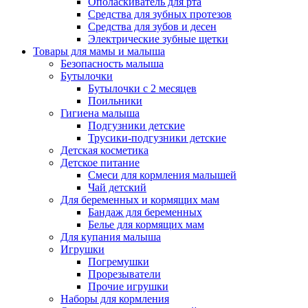
Ополаскиватель для рта
Средства для зубных протезов
Средства для зубов и десен
Электрические зубные щетки
Товары для мамы и малыша
Безопасность малыша
Бутылочки
Бутылочки с 2 месяцев
Поильники
Гигиена малыша
Подгузники детские
Трусики-подгузники детские
Детская косметика
Детское питание
Смеси для кормления малышей
Чай детский
Для беременных и кормящих мам
Бандаж для беременных
Белье для кормящих мам
Для купания малыша
Игрушки
Погремушки
Прорезыватели
Прочие игрушки
Наборы для кормления