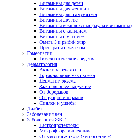
Витамины для детей
Витамины для женщин
Витамины для иммунитета
Витамины другие
Витамины комплексные (мультивитамины)
Витамины с кальцием
Витамины с магнием
Омега-3 и рыбий жир
Препараты с железом
Гомеопатия
Гомеопатические средства
Дерматология
Акне и угревая сыпь
Гормональные мази крема
Дерматит, экзема
Заживляющее наружное
От бородавок
От рубцов и шрамов
Синяки и ушибы
Диабет
Заболевания вен
Заболевания ЖКТ
Гастропротекторы
Микрофлора кишечника
От вздутия живота (ветрогонные)