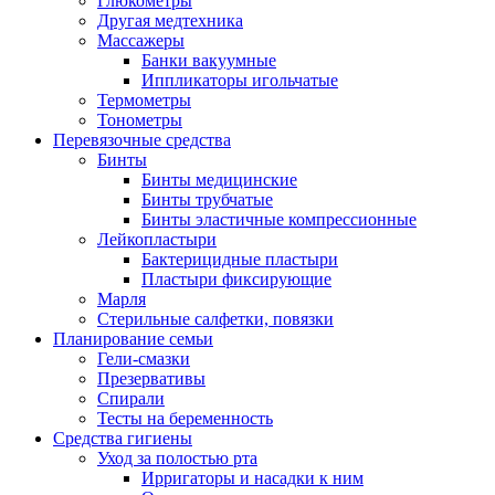
Глюкометры
Другая медтехника
Массажеры
Банки вакуумные
Иппликаторы игольчатые
Термометры
Тонометры
Перевязочные средства
Бинты
Бинты медицинские
Бинты трубчатые
Бинты эластичные компрессионные
Лейкопластыри
Бактерицидные пластыри
Пластыри фиксирующие
Марля
Стерильные салфетки, повязки
Планирование семьи
Гели-смазки
Презервативы
Спирали
Тесты на беременность
Средства гигиены
Уход за полостью рта
Ирригаторы и насадки к ним