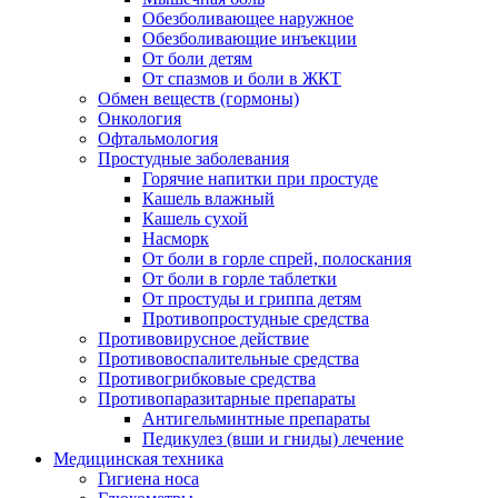
Обезболивающее наружное
Обезболивающие инъекции
От боли детям
От спазмов и боли в ЖКТ
Обмен веществ (гормоны)
Онкология
Офтальмология
Простудные заболевания
Горячие напитки при простуде
Кашель влажный
Кашель сухой
Насморк
От боли в горле спрей, полоскания
От боли в горле таблетки
От простуды и гриппа детям
Противопростудные средства
Противовирусное действие
Противовоспалительные средства
Противогрибковые средства
Противопаразитарные препараты
Антигельминтные препараты
Педикулез (вши и гниды) лечение
Медицинская техника
Гигиена носа