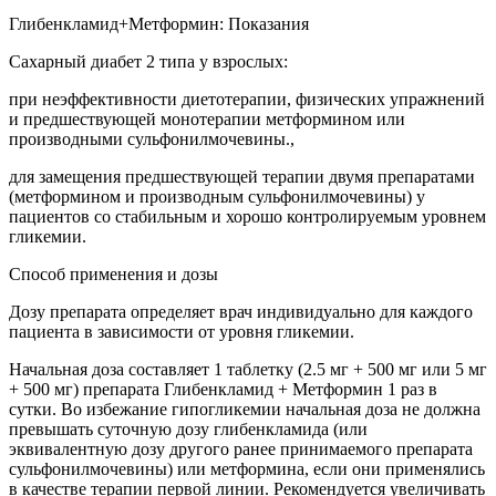
Глибенкламид+Метформин: Показания
Сахарный диабет 2 типа у взрослых:
при неэффективности диетотерапии, физических упражнений
и предшествующей монотерапии метформином или
производными сульфонилмочевины.,
для замещения предшествующей терапии двумя препаратами
(метформином и производным сульфонилмочевины) у
пациентов со стабильным и хорошо контролируемым уровнем
гликемии.
Способ применения и дозы
Дозу препарата определяет врач индивидуально для каждого
пациента в зависимости от уровня гликемии.
Начальная доза составляет 1 таблетку (2.5 мг + 500 мг или 5 мг
+ 500 мг) препарата Глибенкламид + Метформин 1 раз в
сутки. Во избежание гипогликемии начальная доза не должна
превышать суточную дозу глибенкламида (или
эквивалентную дозу другого ранее принимаемого препарата
сульфонилмочевины) или метформина, если они применялись
в качестве терапии первой линии. Рекомендуется увеличивать