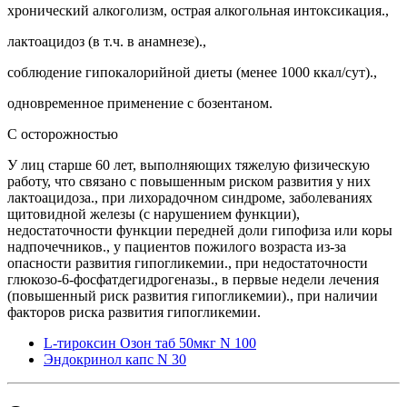
хронический алкоголизм, острая алкогольная интоксикация.,
лактоацидоз (в т.ч. в анамнезе).,
соблюдение гипокалорийной диеты (менее 1000 ккал/сут).,
одновременное применение с бозентаном.
С осторожностью
У лиц старше 60 лет, выполняющих тяжелую физическую
работу, что связано с повышенным риском развития у них
лактоацидоза., при лихорадочном синдроме, заболеваниях
щитовидной железы (с нарушением функции),
недостаточности функции передней доли гипофиза или коры
надпочечников., у пациентов пожилого возраста из-за
опасности развития гипогликемии., при недостаточности
глюкозо-6-фосфатдегидрогеназы., в первые недели лечения
(повышенный риск развития гипогликемии)., при наличии
факторов риска развития гипогликемии.
L-тироксин Озон таб 50мкг N 100
Эндокринол капс N 30