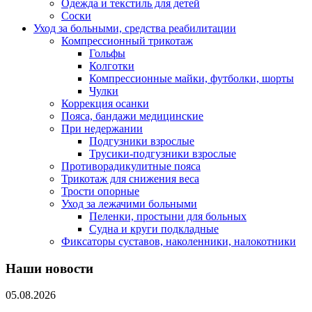
Одежда и текстиль для детей
Соски
Уход за больными, средства реабилитации
Компрессионный трикотаж
Гольфы
Колготки
Компрессионные майки, футболки, шорты
Чулки
Коррекция осанки
Пояса, бандажи медицинские
При недержании
Подгузники взрослые
Трусики-подгузники взрослые
Противорадикулитные пояса
Трикотаж для снижения веса
Трости опорные
Уход за лежачими больными
Пеленки, простыни для больных
Судна и круги подкладные
Фиксаторы суставов, наколенники, налокотники
Наши новости
05.08.2026