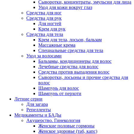
Сыворотки, концентраты, эмульсии для лица
Уход для кожи вокруг глаз
Средства для ног
Средства для рук
Для ногтей
Крем для рук
Средства для тела
Крем для тела, лосьон, бальзам
Массажные крема
Специальные средства для тела
Уход за волосами
Бальзамы, кондиционеры для волос
Лечебные средства для волос
Средства против выпадения волос
Сыворотки, лосьоны и прочие средства для
волос
Шампунь для волос
Шампунь от перхоти
Летние серии
Для загара
Репелленты
Медикаменты и БАДы
Акушерство. Гинекология
Женские половые гормоны
Женское здоровье (таб, капс)