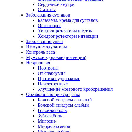
Сердечное внутрь
Статины
Заболевания суставов
Бальзамы, крема для суставов
Остеопороз
Хондропротекторы внутрь
Хондропротекторы инъекции
Заболевания ушей
Иммуномодуляторы
Контроль веса
Мужское здоровье (потенция)
Неврология
Ноотропы
От слабоумия
Противосудорожные
Психотропные
Улучшение мозгового крообращения
Обезболивающие средства
Болевой синдром сильный
Болевой синдром слабый
Головная боль
Зубная боль
Мигрень
Миорелаксанты
Мышечная боль