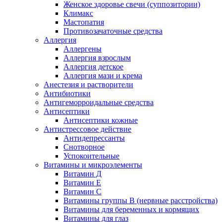
Женское здоровье свечи (суппозитории)
Климакс
Мастопатия
Противозачаточные средства
Аллергия
Аллергены
Аллергия взрослым
Аллергия детское
Аллергия мази и крема
Анестезия и растворители
Антибиотики
Антигеморроидальные средства
Антисептики
Антисептики кожные
Антистрессовое действие
Антидепрессанты
Снотворное
Успокоительные
Витамины и микроэлементы
Витамин Д
Витамин Е
Витамин С
Витамины группы В (нервные расстройства)
Витамины для беременных и кормящих
Витамины для глаз