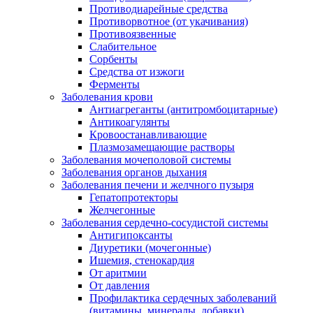
Противодиарейные средства
Противорвотное (от укачивания)
Противоязвенные
Слабительное
Сорбенты
Средства от изжоги
Ферменты
Заболевания крови
Антиагреганты (антитромбоцитарные)
Антикоагулянты
Кровоостанавливающие
Плазмозамещающие растворы
Заболевания мочеполовой системы
Заболевания органов дыхания
Заболевания печени и желчного пузыря
Гепатопротекторы
Желчегонные
Заболевания сердечно-сосудистой системы
Антигипоксанты
Диуретики (мочегонные)
Ишемия, стенокардия
От аритмии
От давления
Профилактика сердечных заболеваний
(витамины, минералы, добавки)