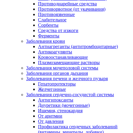
Противодиарейные средства
Противорвотное (от укачивания)
Противоязвенные
Слабительное
Сорбенты
Средства от изжоги
Ферменты
Заболевания крови
Антиагреганты (антитромбоцитарные)
Антикоагулянты
Кровоостанавливающие
Плазмозамещающие растворы
Заболевания мочеполовой системы
Заболевания органов дыхания
Заболевания печени и желчного пузыря
Гепатопротекторы
Желчегонные
Заболевания сердечно-сосудистой системы
Антигипоксанты
Диуретики (мочегонные)
Ишемия, стенокардия
От аритмии
От давления
Профилактика сердечных заболеваний
(витамины, минералы, добавки)