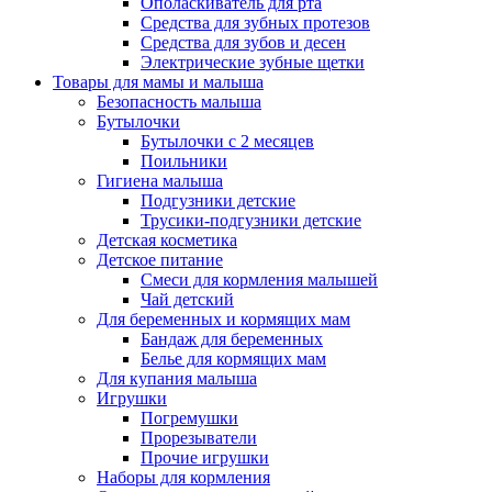
Ополаскиватель для рта
Средства для зубных протезов
Средства для зубов и десен
Электрические зубные щетки
Товары для мамы и малыша
Безопасность малыша
Бутылочки
Бутылочки с 2 месяцев
Поильники
Гигиена малыша
Подгузники детские
Трусики-подгузники детские
Детская косметика
Детское питание
Смеси для кормления малышей
Чай детский
Для беременных и кормящих мам
Бандаж для беременных
Белье для кормящих мам
Для купания малыша
Игрушки
Погремушки
Прорезыватели
Прочие игрушки
Наборы для кормления