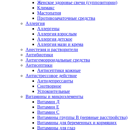
Женское здоровье свечи (суппозитории)
Климакс
Мастопатия
Противозачаточные средства
Аллергия
Аллергены
Аллергия взрослым
Аллергия детское
Аллергия мази и крема
Анестезия и растворители
Антибиотики
Антигеморроидальные средства
Антисептики
Антисептики кожные
Антистрессовое действие
Антидепрессанты
Снотворное
Успокоительные
Витамины и микроэлементы
Витамин Д
Витамин Е
Витамин С
Витамины группы В (нервные расстройства)
Витамины для беременных и кормящих
Витамины для глаз