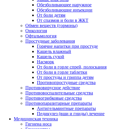
Обезболивающее наружное
Обезболивающие инъекции
От боли детям
От спазмов и боли в ЖКТ
Обмен веществ (гормоны)
Онкология
Офтальмология
Простудные заболевания
Горячие напитки при простуде
Кашель влажный
Кашель сухой
Насморк
От боли в горле спрей, полоскания
От боли в горле таблетки
От простуды и гриппа детям
Противопростудные средства
Противовирусное действие
Противовоспалительные средства
Противогрибковые средства
Противопаразитарные препараты
Антигельминтные препараты
Педикулез (вши и гниды) лечение
Медицинская техника
Гигиена носа