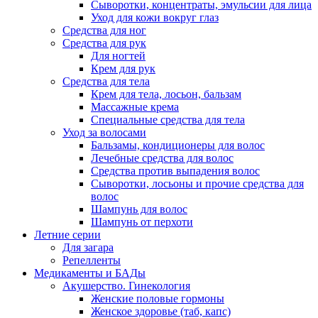
Сыворотки, концентраты, эмульсии для лица
Уход для кожи вокруг глаз
Средства для ног
Средства для рук
Для ногтей
Крем для рук
Средства для тела
Крем для тела, лосьон, бальзам
Массажные крема
Специальные средства для тела
Уход за волосами
Бальзамы, кондиционеры для волос
Лечебные средства для волос
Средства против выпадения волос
Сыворотки, лосьоны и прочие средства для
волос
Шампунь для волос
Шампунь от перхоти
Летние серии
Для загара
Репелленты
Медикаменты и БАДы
Акушерство. Гинекология
Женские половые гормоны
Женское здоровье (таб, капс)