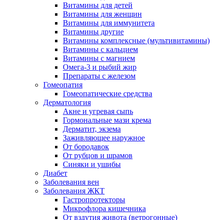
Витамины для детей
Витамины для женщин
Витамины для иммунитета
Витамины другие
Витамины комплексные (мультивитамины)
Витамины с кальцием
Витамины с магнием
Омега-3 и рыбий жир
Препараты с железом
Гомеопатия
Гомеопатические средства
Дерматология
Акне и угревая сыпь
Гормональные мази крема
Дерматит, экзема
Заживляющее наружное
От бородавок
От рубцов и шрамов
Синяки и ушибы
Диабет
Заболевания вен
Заболевания ЖКТ
Гастропротекторы
Микрофлора кишечника
От вздутия живота (ветрогонные)