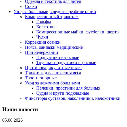
Одежда и текстиль для детей
Соски
Уход за больными, средства реабилитации
Компрессионный трикотаж
Гольфы
Колготки
Компрессионные майки, футболки, шорты
Чулки
Коррекция осанки
Пояса, бандажи медицинские
При недержании
Подгузники взрослые
Трусики-подгузники взрослые
Противорадикулитные пояса
Трикотаж для снижения веса
Трости опорные
Уход за лежачими больными
Пеленки, простыни для больных
Судна и круги подкладные
Фиксаторы суставов, наколенники, налокотники
Наши новости
05.08.2026