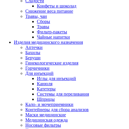
Сладости
Конфеты и шоколад
Снижение веса питание
Травы, чаи
Сборы
Травы
Фильтр-пакеты
Чайные напитки
Изделия медицинского назначения
Аптечки
Бахилы
Беруши
Гинекологические изделия
Горчичники
Для инъекций
Иглы для инъекций
Канюля
Катетеры
Системы для переливания
Шприцы
Кало- и мочеприемники
Контейнеры для сбора анализов
Маски медицинские
Медицинская одежда
Носовые фильтры