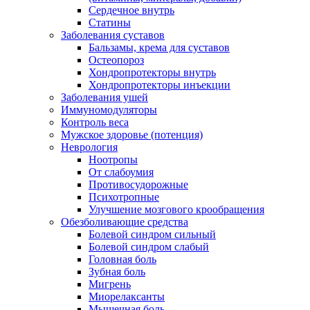
Сердечное внутрь
Статины
Заболевания суставов
Бальзамы, крема для суставов
Остеопороз
Хондропротекторы внутрь
Хондропротекторы инъекции
Заболевания ушей
Иммуномодуляторы
Контроль веса
Мужское здоровье (потенция)
Неврология
Ноотропы
От слабоумия
Противосудорожные
Психотропные
Улучшение мозгового крообращения
Обезболивающие средства
Болевой синдром сильный
Болевой синдром слабый
Головная боль
Зубная боль
Мигрень
Миорелаксанты
Мышечная боль