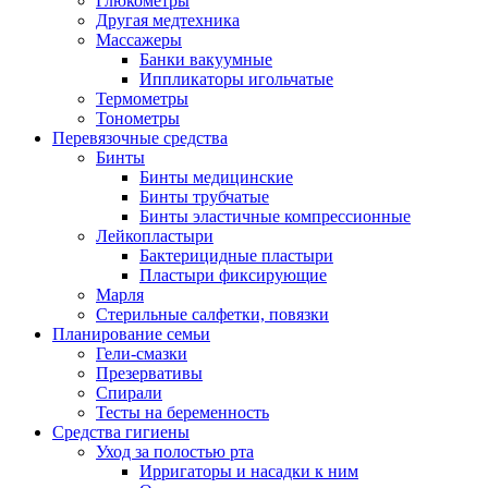
Глюкометры
Другая медтехника
Массажеры
Банки вакуумные
Иппликаторы игольчатые
Термометры
Тонометры
Перевязочные средства
Бинты
Бинты медицинские
Бинты трубчатые
Бинты эластичные компрессионные
Лейкопластыри
Бактерицидные пластыри
Пластыри фиксирующие
Марля
Стерильные салфетки, повязки
Планирование семьи
Гели-смазки
Презервативы
Спирали
Тесты на беременность
Средства гигиены
Уход за полостью рта
Ирригаторы и насадки к ним